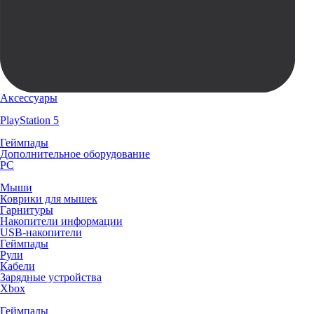
Аксессуары
PlayStation 5
Геймпады
Дополнительное оборудование
PC
Мыши
Коврики для мышек
Гарнитуры
Накопители информации
USB-накопители
Геймпады
Рули
Кабели
Зарядные устройства
Xbox
Геймпады