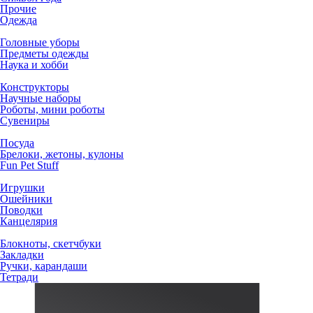
Прочие
Одежда
Головные уборы
Предметы одежды
Наука и хобби
Конструкторы
Научные наборы
Роботы, мини роботы
Сувениры
Посуда
Брелоки, жетоны, кулоны
Fun Pet Stuff
Игрушки
Ошейники
Поводки
Канцелярия
Блокноты, скетчбуки
Закладки
Ручки, карандаши
Тетради