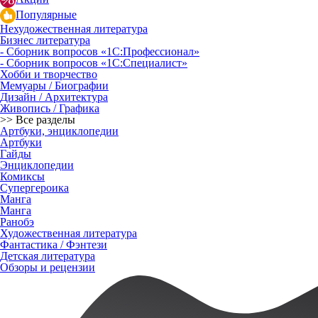
Популярные
Нехудожественная литература
Бизнес литература
- Сборник вопросов «1С:Профессионал»
- Сборник вопросов «1С:Специалист»
Хобби и творчество
Мемуары / Биографии
Дизайн / Архитектура
Живопись / Графика
>> Все разделы
Артбуки, энциклопедии
Артбуки
Гайды
Энциклопедии
Комиксы
Супергероика
Манга
Манга
Ранобэ
Художественная литература
Фантастика / Фэнтези
Детская литература
Обзоры и рецензии