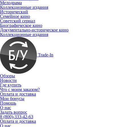
Мелодрама
Коллекционные издания
Исторический
Семейное кино
Советский сериал
Биографическое кино
Документально-историческое кино
Коллекционные издания
Trade-In
Обзоры
Новости
Где купить
Что с моим заказом?
Оплата и доставка
Мои бонусы
Помощь
О нас
Задать вопрос
8 (800)-333-42-63
Оплата и доставка
О нас