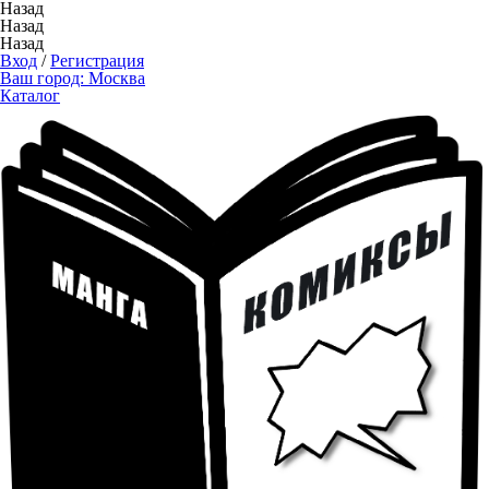
Назад
Назад
Назад
Вход
/
Регистрация
Ваш город:
Москва
Каталог