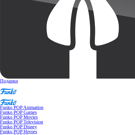
Подарки
Funko POP Animation
Funko POP Games
Funko POP Movies
Funko POP Television
Funko POP Disney
Funko POP Heroes