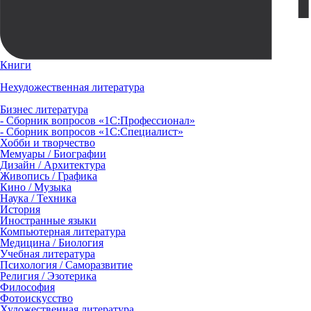
Книги
Нехудожественная литература
Бизнес литература
- Сборник вопросов «1С:Профессионал»
- Сборник вопросов «1С:Специалист»
Хобби и творчество
Мемуары / Биографии
Дизайн / Архитектура
Живопись / Графика
Кино / Музыка
Наука / Техника
История
Иностранные языки
Компьютерная литература
Медицина / Биология
Учебная литература
Психология / Саморазвитие
Религия / Эзотерика
Философия
Фотоискусство
Художественная литература