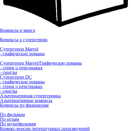
Комиксы и манга
Комиксы о супергероях
Супергерои Marvel
- графические романы
Супергерои Marvel/Графические романы
- серии о персонажах
- синглы
Супергерои DC
- графические романы
- серии о персонажах
- синглы
Альтернативная супергероика
Альтернативные комиксы
Комиксы по франшизам
По фильмам
По играм
По мультфильмам
Комикс-версии литературных произведений