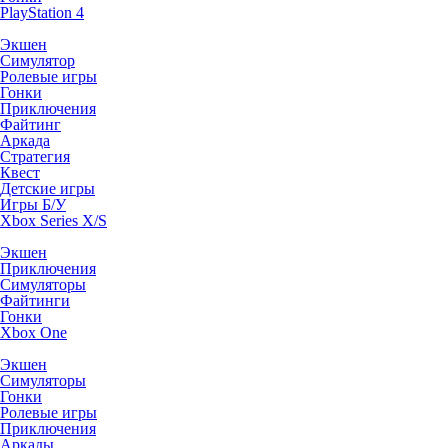
PlayStation 4
Экшен
Симулятор
Ролевые игры
Гонки
Приключения
Файтинг
Аркада
Стратегия
Квест
Детские игры
Игры Б/У
Xbox Series X/S
Экшен
Приключения
Симуляторы
Файтинги
Гонки
Xbox One
Экшен
Симуляторы
Гонки
Ролевые игры
Приключения
Аркады