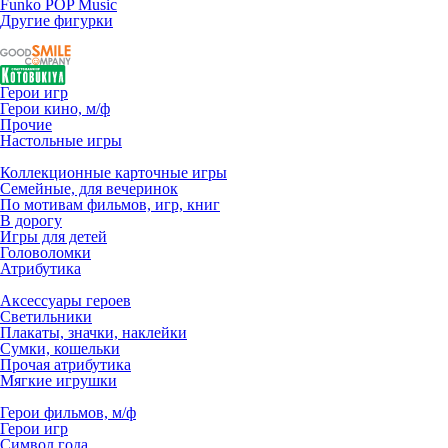
Funko POP Music
Другие фигурки
Герои игр
Герои кино, м/ф
Прочие
Настольные игры
Коллекционные карточные игры
Семейные, для вечеринок
По мотивам фильмов, игр, книг
В дорогу
Игры для детей
Головоломки
Атрибутика
Аксессуары героев
Светильники
Плакаты, значки, наклейки
Сумки, кошельки
Прочая атрибутика
Мягкие игрушки
Герои фильмов, м/ф
Герои игр
Символ года