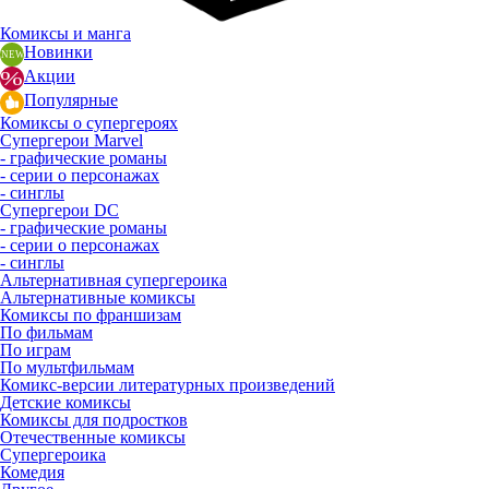
Комиксы и манга
Новинки
Акции
Популярные
Комиксы о супергероях
Супергерои Marvel
- графические романы
- серии о персонажах
- синглы
Супергерои DC
- графические романы
- серии о персонажах
- синглы
Альтернативная супергероика
Альтернативные комиксы
Комиксы по франшизам
По фильмам
По играм
По мультфильмам
Комикс-версии литературных произведений
Детские комиксы
Комиксы для подростков
Отечественные комиксы
Супергероика
Комедия