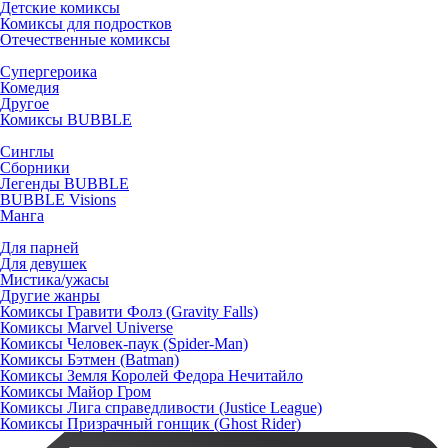
Детские комиксы
Комиксы для подростков
Отечественные комиксы
Супергероика
Комедия
Другое
Комиксы BUBBLE
Синглы
Сборники
Легенды BUBBLE
BUBBLE Visions
Манга
Для парней
Для девушек
Мистика/ужасы
Другие жанры
Комиксы Гравити Фолз (Gravity Falls)
Комиксы Marvel Universe
Комиксы Человек-паук (Spider-Man)
Комиксы Бэтмен (Batman)
Комиксы Земля Королей Федора Нечитайло
Комиксы Майор Гром
Комиксы Лига справедливости (Justice League)
Комиксы Призрачный гонщик (Ghost Rider)