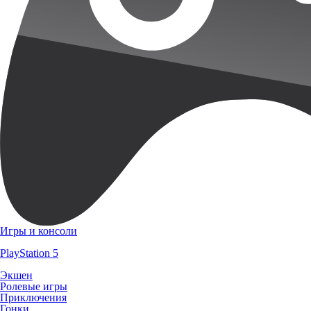
Игры и консоли
PlayStation 5
Экшен
Ролевые игры
Приключения
Гонки