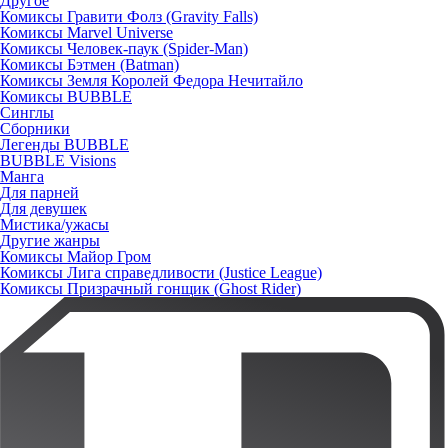
Другое
Комиксы Гравити Фолз (Gravity Falls)
Комиксы Marvel Universe
Комиксы Человек-паук (Spider-Man)
Комиксы Бэтмен (Batman)
Комиксы Земля Королей Федора Нечитайло
Комиксы BUBBLE
Синглы
Сборники
Легенды BUBBLE
BUBBLE Visions
Манга
Для парней
Для девушек
Мистика/ужасы
Другие жанры
Комиксы Майор Гром
Комиксы Лига справедливости (Justice League)
Комиксы Призрачный гонщик (Ghost Rider)