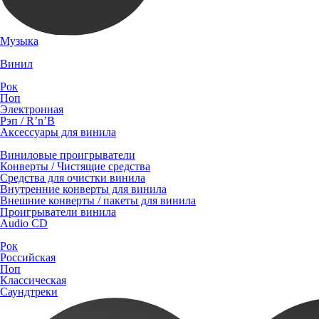
Музыка
Винил
Рок
Поп
Электронная
Рэп / R’n’B
Аксессуары для винила
Виниловые проигрыватели
Конверты / Чистящие средства
Средства для очистки винила
Внутренние конверты для винила
Внешние конверты / пакеты для винила
Проигрыватели винила
Audio CD
Рок
Российская
Поп
Классическая
Саундтреки