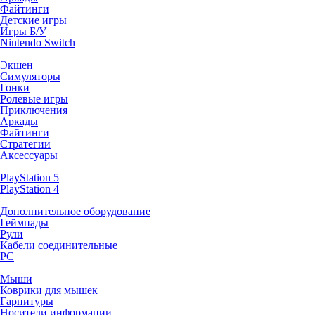
Файтинги
Детские игры
Игры Б/У
Nintendo Switch
Экшен
Симуляторы
Гонки
Ролевые игры
Приключения
Аркады
Файтинги
Стратегии
Аксессуары
PlayStation 5
PlayStation 4
Дополнительное оборудование
Геймпады
Рули
Кабели соединительные
PC
Мыши
Коврики для мышек
Гарнитуры
Носители информации