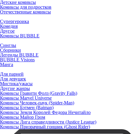
Детские комиксы
Комиксы для подростков
Отечественные комиксы
Супергероика
Комедия
Другое
Комиксы BUBBLE
Синглы
Сборники
Легенды BUBBLE
BUBBLE Visions
Манга
Для парней
Для девушек
Мистика/ужасы
Другие жанры
Комиксы Гравити Фолз (Gravity Falls)
Комиксы Marvel Universe
Комиксы Человек-паук (Spider-Man)
Комиксы Бэтмен (Batman)
Комиксы Земля Королей Федора Нечитайло
Комиксы Майор Гром
Комиксы Лига справедливости (Justice League)
Комиксы Призрачный гонщик (Ghost Rider)