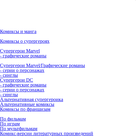
Комиксы и манга
Комиксы о супергероях
Супергерои Marvel
- графические романы
Супергерои Marvel/Графические романы
- серии о персонажах
- синглы
Супергерои DC
- графические романы
- серии о персонажах
- синглы
Альтернативная супергероика
Альтернативные комиксы
Комиксы по франшизам
По фильмам
По играм
По мультфильмам
Комикс-версии литературных произведений