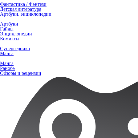
Фантастика / Фэнтези
Детская литература
Артбуки, энциклопедии
Артбуки
Гайды
Энциклопедии
Комиксы
Супергероика
Манга
Манга
Ранобэ
Обзоры и рецензии