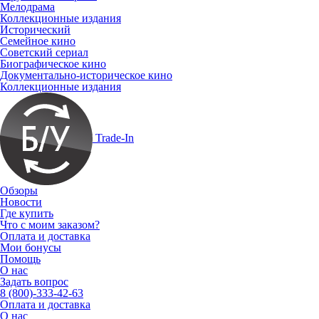
Мелодрама
Коллекционные издания
Исторический
Семейное кино
Советский сериал
Биографическое кино
Документально-историческое кино
Коллекционные издания
Trade-In
Обзоры
Новости
Где купить
Что с моим заказом?
Оплата и доставка
Мои бонусы
Помощь
О нас
Задать вопрос
8 (800)-333-42-63
Оплата и доставка
О нас