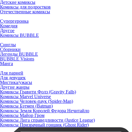
Детские комиксы
Комиксы для подростков
Отечественные комиксы
Супергероика
Комедия
Другое
Комиксы BUBBLE
Синглы
Сборники
Легенды BUBBLE
BUBBLE Visions
Манга
Для парней
Для девушек
Мистика/ужасы
Другие жанры
Комиксы Гравити Фолз (Gravity Falls)
Комиксы Marvel Universe
Комиксы Человек-паук (Spider-Man)
Комиксы Бэтмен (Batman)
Комиксы Земля Королей Федора Нечитайло
Комиксы Майор Гром
Комиксы Лига справедливости (Justice League)
Комиксы Призрачный гонщик (Ghost Rider)