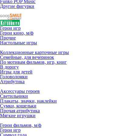
Funko POP Music
Другие фигурки
Герои игр
Герои кино, м/ф
Прочие
Настольные игры
Коллекционные карточные игры
Семейные, для вечеринок
По мотивам фильмов, игр, книг
В дорогу
Игры для детей
Головоломки
Атрибутика
Аксессуары героев
Светильники
Плакаты, значки, наклейки
Сумки, кошельки
Прочая атрибутика
Мягкие игрушки
Герои фильмов, м/ф
Герои игр
Символ года