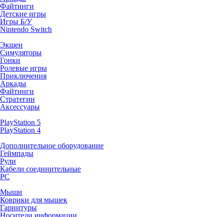
Файтинги
Детские игры
Игры Б/У
Nintendo Switch
Экшен
Симуляторы
Гонки
Ролевые игры
Приключения
Аркады
Файтинги
Стратегии
Аксессуары
PlayStation 5
PlayStation 4
Дополнительное оборудование
Геймпады
Рули
Кабели соединительные
PC
Мыши
Коврики для мышек
Гарнитуры
Носители информации