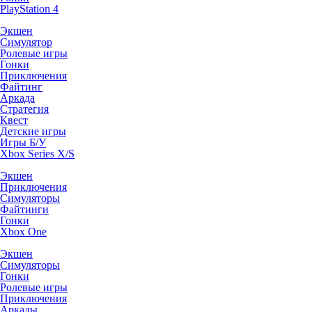
PlayStation 4
Экшен
Симулятор
Ролевые игры
Гонки
Приключения
Файтинг
Аркада
Стратегия
Квест
Детские игры
Игры Б/У
Xbox Series X/S
Экшен
Приключения
Симуляторы
Файтинги
Гонки
Xbox One
Экшен
Симуляторы
Гонки
Ролевые игры
Приключения
Аркады