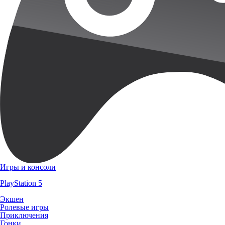
Игры и консоли
PlayStation 5
Экшен
Ролевые игры
Приключения
Гонки