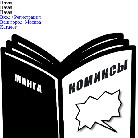
Назад
Назад
Назад
Вход
/
Регистрация
Ваш город:
Москва
Каталог