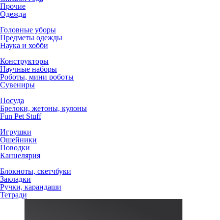
Прочие
Одежда
Головные уборы
Предметы одежды
Наука и хобби
Конструкторы
Научные наборы
Роботы, мини роботы
Сувениры
Посуда
Брелоки, жетоны, кулоны
Fun Pet Stuff
Игрушки
Ошейники
Поводки
Канцелярия
Блокноты, скетчбуки
Закладки
Ручки, карандаши
Тетради