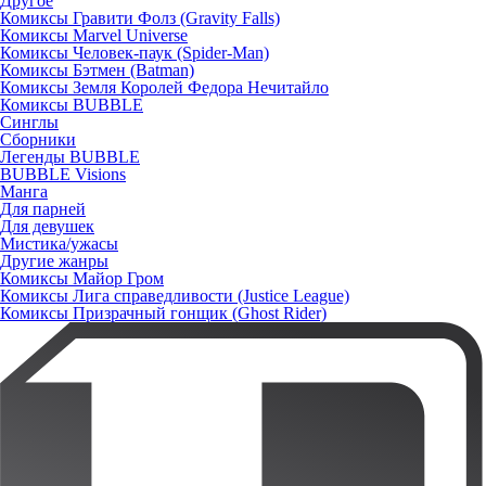
Другое
Комиксы Гравити Фолз (Gravity Falls)
Комиксы Marvel Universe
Комиксы Человек-паук (Spider-Man)
Комиксы Бэтмен (Batman)
Комиксы Земля Королей Федора Нечитайло
Комиксы BUBBLE
Синглы
Сборники
Легенды BUBBLE
BUBBLE Visions
Манга
Для парней
Для девушек
Мистика/ужасы
Другие жанры
Комиксы Майор Гром
Комиксы Лига справедливости (Justice League)
Комиксы Призрачный гонщик (Ghost Rider)