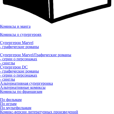
Комиксы и манга
Комиксы о супергероях
Супергерои Marvel
- графические романы
Супергерои Marvel/Графические романы
- серии о персонажах
- синглы
Супергерои DC
- графические романы
- серии о персонажах
- синглы
Альтернативная супергероика
Альтернативные комиксы
Комиксы по франшизам
По фильмам
По играм
По мультфильмам
Комикс-версии литературных произведений