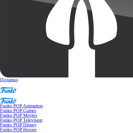
Подарки
Funko POP Animation
Funko POP Games
Funko POP Movies
Funko POP Television
Funko POP Disney
Funko POP Heroes