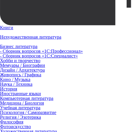
Книги
Нехудожественная литература
Бизнес литература
- Сборник вопросов «1С:Профессионал»
- Сборник вопросов «1С:Специалист»
Хобби и творчество
Мемуары / Биографии
Дизайн / Архитектура
Живопись / Графика
Кино / Музыка
Наука / Техника
История
Иностранные языки
Компьютерная литература
Медицина / Биология
Учебная литература
Психология / Саморазвитие
Религия / Эзотерика
Философия
Фотоискусство
Художественная литература