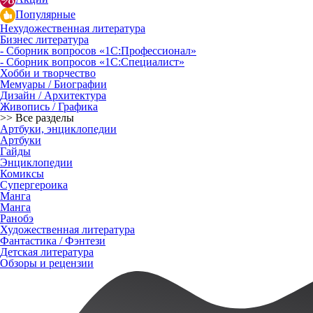
Популярные
Нехудожественная литература
Бизнес литература
- Сборник вопросов «1С:Профессионал»
- Сборник вопросов «1С:Специалист»
Хобби и творчество
Мемуары / Биографии
Дизайн / Архитектура
Живопись / Графика
>> Все разделы
Артбуки, энциклопедии
Артбуки
Гайды
Энциклопедии
Комиксы
Супергероика
Манга
Манга
Ранобэ
Художественная литература
Фантастика / Фэнтези
Детская литература
Обзоры и рецензии