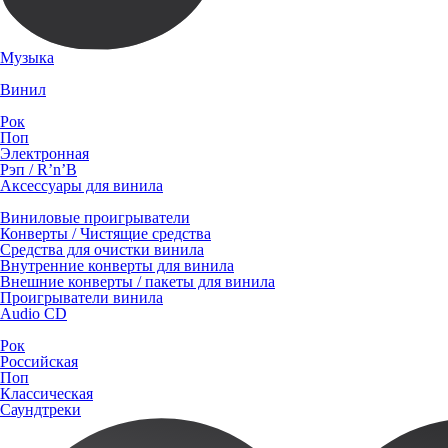
Музыка
Винил
Рок
Поп
Электронная
Рэп / R’n’B
Аксессуары для винила
Виниловые проигрыватели
Конверты / Чистящие средства
Средства для очистки винила
Внутренние конверты для винила
Внешние конверты / пакеты для винила
Проигрыватели винила
Audio CD
Рок
Российская
Поп
Классическая
Саундтреки