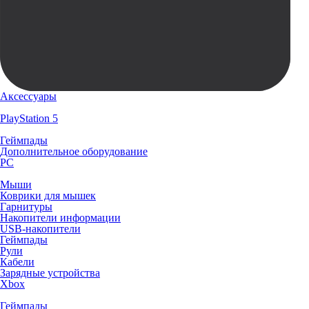
Аксессуары
PlayStation 5
Геймпады
Дополнительное оборудование
PC
Мыши
Коврики для мышек
Гарнитуры
Накопители информации
USB-накопители
Геймпады
Рули
Кабели
Зарядные устройства
Xbox
Геймпады