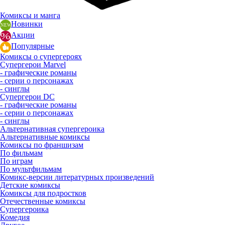
Комиксы и манга
Новинки
Акции
Популярные
Комиксы о супергероях
Супергерои Marvel
- графические романы
- серии о персонажах
- синглы
Супергерои DC
- графические романы
- серии о персонажах
- синглы
Альтернативная супергероика
Альтернативные комиксы
Комиксы по франшизам
По фильмам
По играм
По мультфильмам
Комикс-версии литературных произведений
Детские комиксы
Комиксы для подростков
Отечественные комиксы
Супергероика
Комедия