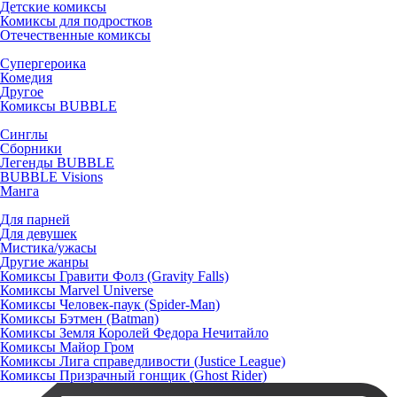
Детские комиксы
Комиксы для подростков
Отечественные комиксы
Супергероика
Комедия
Другое
Комиксы BUBBLE
Синглы
Сборники
Легенды BUBBLE
BUBBLE Visions
Манга
Для парней
Для девушек
Мистика/ужасы
Другие жанры
Комиксы Гравити Фолз (Gravity Falls)
Комиксы Marvel Universe
Комиксы Человек-паук (Spider-Man)
Комиксы Бэтмен (Batman)
Комиксы Земля Королей Федора Нечитайло
Комиксы Майор Гром
Комиксы Лига справедливости (Justice League)
Комиксы Призрачный гонщик (Ghost Rider)