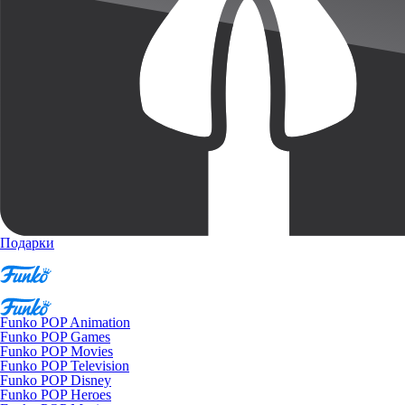
Подарки
Funko POP Animation
Funko POP Games
Funko POP Movies
Funko POP Television
Funko POP Disney
Funko POP Heroes