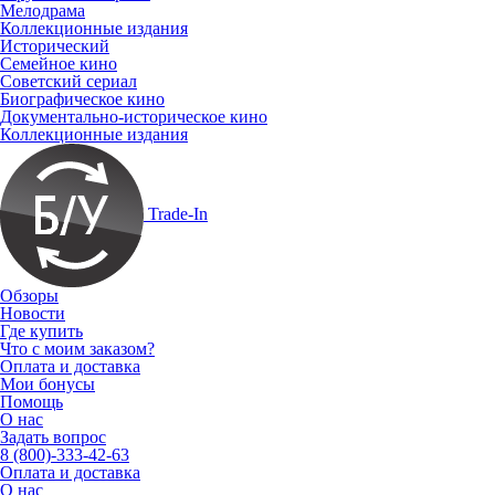
Мелодрама
Коллекционные издания
Исторический
Семейное кино
Советский сериал
Биографическое кино
Документально-историческое кино
Коллекционные издания
Trade-In
Обзоры
Новости
Где купить
Что с моим заказом?
Оплата и доставка
Мои бонусы
Помощь
О нас
Задать вопрос
8 (800)-333-42-63
Оплата и доставка
О нас