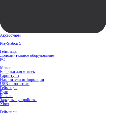
Аксессуары
PlayStation 5
Геймпады
Дополнительное оборудование
PC
Мыши
Коврики для мышек
Гарнитуры
Накопители информации
USB-накопители
Геймпады
Рули
Кабели
Зарядные устройства
Xbox
Геймпады