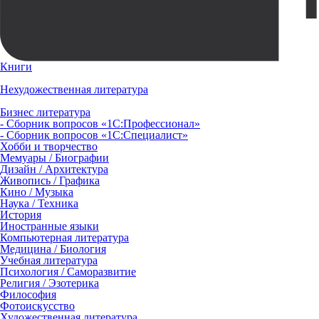
Книги
Нехудожественная литература
Бизнес литература
- Сборник вопросов «1С:Профессионал»
- Сборник вопросов «1С:Специалист»
Хобби и творчество
Мемуары / Биографии
Дизайн / Архитектура
Живопись / Графика
Кино / Музыка
Наука / Техника
История
Иностранные языки
Компьютерная литература
Медицина / Биология
Учебная литература
Психология / Саморазвитие
Религия / Эзотерика
Философия
Фотоискусство
Художественная литература