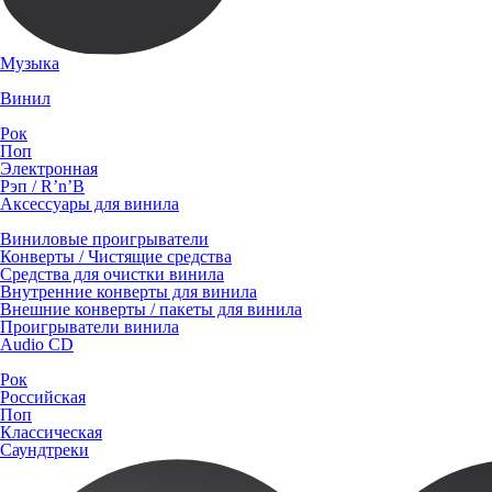
Музыка
Винил
Рок
Поп
Электронная
Рэп / R’n’B
Аксессуары для винила
Виниловые проигрыватели
Конверты / Чистящие средства
Средства для очистки винила
Внутренние конверты для винила
Внешние конверты / пакеты для винила
Проигрыватели винила
Audio CD
Рок
Российская
Поп
Классическая
Саундтреки