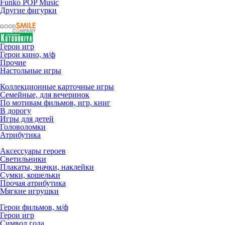
Funko POP Music
Другие фигурки
Герои игр
Герои кино, м/ф
Прочие
Настольные игры
Коллекционные карточные игры
Семейные, для вечеринок
По мотивам фильмов, игр, книг
В дорогу
Игры для детей
Головоломки
Атрибутика
Аксессуары героев
Светильники
Плакаты, значки, наклейки
Сумки, кошельки
Прочая атрибутика
Мягкие игрушки
Герои фильмов, м/ф
Герои игр
Символ года