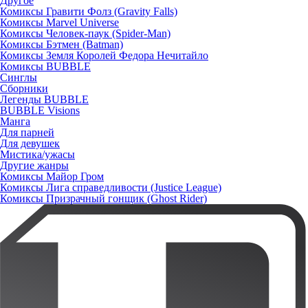
Другое
Комиксы Гравити Фолз (Gravity Falls)
Комиксы Marvel Universe
Комиксы Человек-паук (Spider-Man)
Комиксы Бэтмен (Batman)
Комиксы Земля Королей Федора Нечитайло
Комиксы BUBBLE
Синглы
Сборники
Легенды BUBBLE
BUBBLE Visions
Манга
Для парней
Для девушек
Мистика/ужасы
Другие жанры
Комиксы Майор Гром
Комиксы Лига справедливости (Justice League)
Комиксы Призрачный гонщик (Ghost Rider)