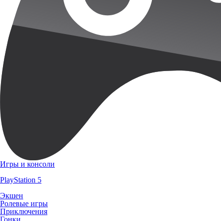
Игры и консоли
PlayStation 5
Экшен
Ролевые игры
Приключения
Гонки