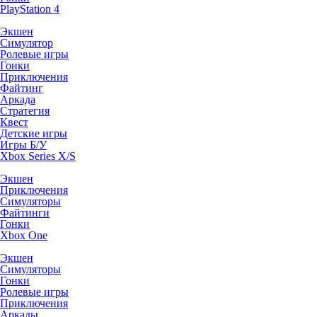
PlayStation 4
Экшен
Симулятор
Ролевые игры
Гонки
Приключения
Файтинг
Аркада
Стратегия
Квест
Детские игры
Игры Б/У
Xbox Series X/S
Экшен
Приключения
Симуляторы
Файтинги
Гонки
Xbox One
Экшен
Симуляторы
Гонки
Ролевые игры
Приключения
Аркады