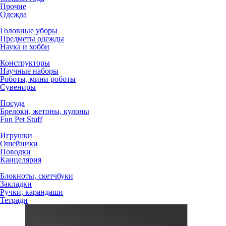
Прочие
Одежда
Головные уборы
Предметы одежды
Наука и хобби
Конструкторы
Научные наборы
Роботы, мини роботы
Сувениры
Посуда
Брелоки, жетоны, кулоны
Fun Pet Stuff
Игрушки
Ошейники
Поводки
Канцелярия
Блокноты, скетчбуки
Закладки
Ручки, карандаши
Тетради