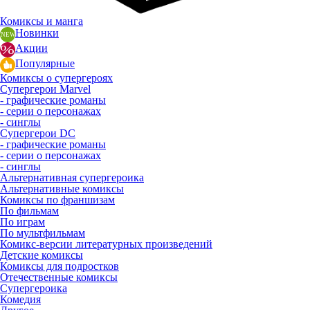
Комиксы и манга
Новинки
Акции
Популярные
Комиксы о супергероях
Супергерои Marvel
- графические романы
- серии о персонажах
- синглы
Супергерои DC
- графические романы
- серии о персонажах
- синглы
Альтернативная супергероика
Альтернативные комиксы
Комиксы по франшизам
По фильмам
По играм
По мультфильмам
Комикс-версии литературных произведений
Детские комиксы
Комиксы для подростков
Отечественные комиксы
Супергероика
Комедия