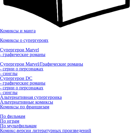
Комиксы и манга
Комиксы о супергероях
Супергерои Marvel
- графические романы
Супергерои Marvel/Графические романы
- серии о персонажах
- синглы
Супергерои DC
- графические романы
- серии о персонажах
- синглы
Альтернативная супергероика
Альтернативные комиксы
Комиксы по франшизам
По фильмам
По играм
По мультфильмам
Комикс-версии литературных произведений