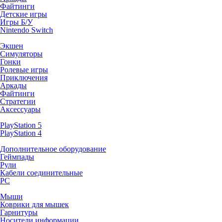
Файтинги
Детские игры
Игры Б/У
Nintendo Switch
Экшен
Симуляторы
Гонки
Ролевые игры
Приключения
Аркады
Файтинги
Стратегии
Аксессуары
PlayStation 5
PlayStation 4
Дополнительное оборудование
Геймпады
Рули
Кабели соединительные
PC
Мыши
Коврики для мышек
Гарнитуры
Носители информации