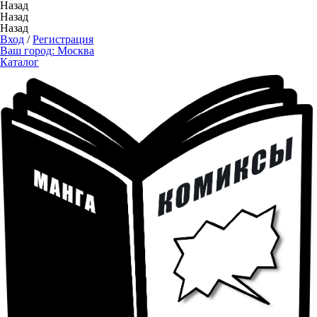
Назад
Назад
Назад
Вход
/
Регистрация
Ваш город:
Москва
Каталог