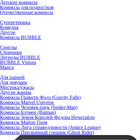
Детские комиксы
Комиксы для подростков
Отечественные комиксы
Супергероика
Комедия
Другое
Комиксы BUBBLE
Синглы
Сборники
Легенды BUBBLE
BUBBLE Visions
Манга
Для парней
Для девушек
Мистика/ужасы
Другие жанры
Комиксы Гравити Фолз (Gravity Falls)
Комиксы Marvel Universe
Комиксы Человек-паук (Spider-Man)
Комиксы Бэтмен (Batman)
Комиксы Земля Королей Федора Нечитайло
Комиксы Майор Гром
Комиксы Лига справедливости (Justice League)
Комиксы Призрачный гонщик (Ghost Rider)