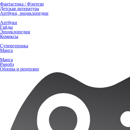
Фантастика / Фэнтези
Детская литература
Артбуки, энциклопедии
Артбуки
Гайды
Энциклопедии
Комиксы
Супергероика
Манга
Манга
Ранобэ
Обзоры и рецензии