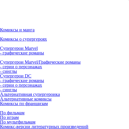
Комиксы и манга
Комиксы о супергероях
Супергерои Marvel
- графические романы
Супергерои Marvel/Графические романы
- серии о персонажах
- синглы
Супергерои DC
- графические романы
- серии о персонажах
- синглы
Альтернативная супергероика
Альтернативные комиксы
Комиксы по франшизам
По фильмам
По играм
По мультфильмам
Комикс-версии литературных произведений