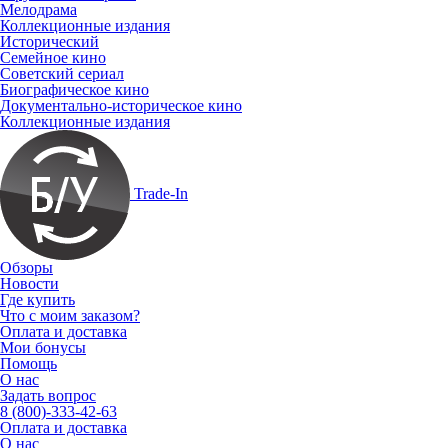
Мелодрама
Коллекционные издания
Исторический
Семейное кино
Советский сериал
Биографическое кино
Документально-историческое кино
Коллекционные издания
Trade-In
Обзоры
Новости
Где купить
Что с моим заказом?
Оплата и доставка
Мои бонусы
Помощь
О нас
Задать вопрос
8 (800)-333-42-63
Оплата и доставка
О нас