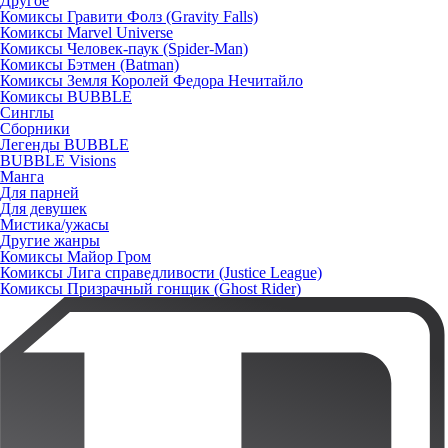
Другое
Комиксы Гравити Фолз (Gravity Falls)
Комиксы Marvel Universe
Комиксы Человек-паук (Spider-Man)
Комиксы Бэтмен (Batman)
Комиксы Земля Королей Федора Нечитайло
Комиксы BUBBLE
Синглы
Сборники
Легенды BUBBLE
BUBBLE Visions
Манга
Для парней
Для девушек
Мистика/ужасы
Другие жанры
Комиксы Майор Гром
Комиксы Лига справедливости (Justice League)
Комиксы Призрачный гонщик (Ghost Rider)