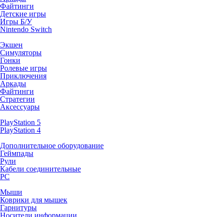
Файтинги
Детские игры
Игры Б/У
Nintendo Switch
Экшен
Симуляторы
Гонки
Ролевые игры
Приключения
Аркады
Файтинги
Стратегии
Аксессуары
PlayStation 5
PlayStation 4
Дополнительное оборудование
Геймпады
Рули
Кабели соединительные
PC
Мыши
Коврики для мышек
Гарнитуры
Носители информации