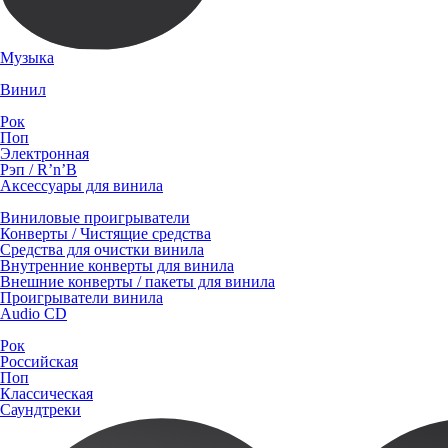
Музыка
Винил
Рок
Поп
Электронная
Рэп / R’n’B
Аксессуары для винила
Виниловые проигрыватели
Конверты / Чистящие средства
Средства для очистки винила
Внутренние конверты для винила
Внешние конверты / пакеты для винила
Проигрыватели винила
Audio CD
Рок
Российская
Поп
Классическая
Саундтреки