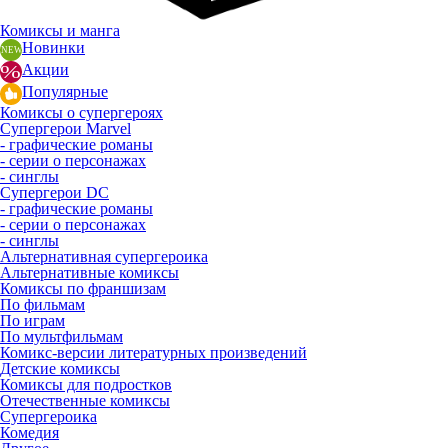
Комиксы и манга
Новинки
Акции
Популярные
Комиксы о супергероях
Супергерои Marvel
- графические романы
- серии о персонажах
- синглы
Супергерои DC
- графические романы
- серии о персонажах
- синглы
Альтернативная супергероика
Альтернативные комиксы
Комиксы по франшизам
По фильмам
По играм
По мультфильмам
Комикс-версии литературных произведений
Детские комиксы
Комиксы для подростков
Отечественные комиксы
Супергероика
Комедия