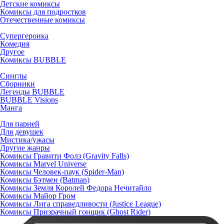
Детские комиксы
Комиксы для подростков
Отечественные комиксы
Супергероика
Комедия
Другое
Комиксы BUBBLE
Синглы
Сборники
Легенды BUBBLE
BUBBLE Visions
Манга
Для парней
Для девушек
Мистика/ужасы
Другие жанры
Комиксы Гравити Фолз (Gravity Falls)
Комиксы Marvel Universe
Комиксы Человек-паук (Spider-Man)
Комиксы Бэтмен (Batman)
Комиксы Земля Королей Федора Нечитайло
Комиксы Майор Гром
Комиксы Лига справедливости (Justice League)
Комиксы Призрачный гонщик (Ghost Rider)