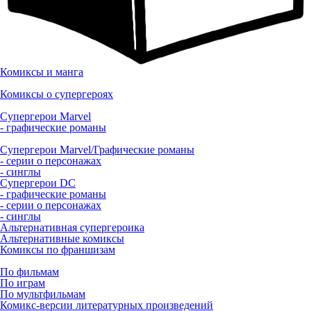
Комиксы и манга
Комиксы о супергероях
Супергерои Marvel
- графические романы
Супергерои Marvel/Графические романы
- серии о персонажах
- синглы
Супергерои DC
- графические романы
- серии о персонажах
- синглы
Альтернативная супергероика
Альтернативные комиксы
Комиксы по франшизам
По фильмам
По играм
По мультфильмам
Комикс-версии литературных произведений