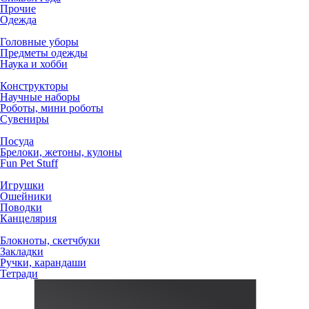
Прочие
Одежда
Головные уборы
Предметы одежды
Наука и хобби
Конструкторы
Научные наборы
Роботы, мини роботы
Сувениры
Посуда
Брелоки, жетоны, кулоны
Fun Pet Stuff
Игрушки
Ошейники
Поводки
Канцелярия
Блокноты, скетчбуки
Закладки
Ручки, карандаши
Тетради