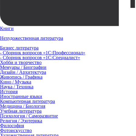
Книги
Нехудожественная литература
Бизнес литература
- Сборник вопросов «1С:Профессионал»
- Сборник вопросов «1С:Специалист»
Хобби и творчество
Мемуары / Биографии
Дизайн / Архитектура
Живопись / Графика
Кино / Музыка
Наука / Техника
История
Иностранные языки
Компьютерная литература
Медицина / Биология
Учебная литература
Психология / Саморазвитие
Религия / Эзотерика
Философия
Фотоискусство
Художественная литература