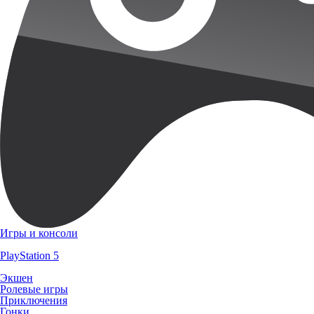
Игры и консоли
PlayStation 5
Экшен
Ролевые игры
Приключения
Гонки