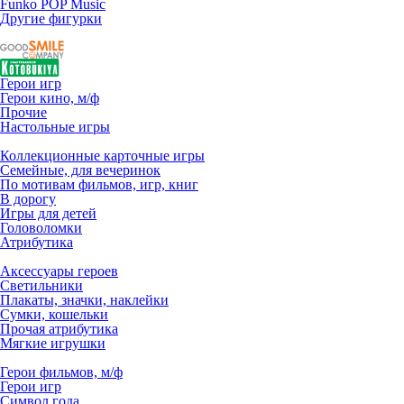
Funko POP Music
Другие фигурки
Герои игр
Герои кино, м/ф
Прочие
Настольные игры
Коллекционные карточные игры
Семейные, для вечеринок
По мотивам фильмов, игр, книг
В дорогу
Игры для детей
Головоломки
Атрибутика
Аксессуары героев
Светильники
Плакаты, значки, наклейки
Сумки, кошельки
Прочая атрибутика
Мягкие игрушки
Герои фильмов, м/ф
Герои игр
Символ года