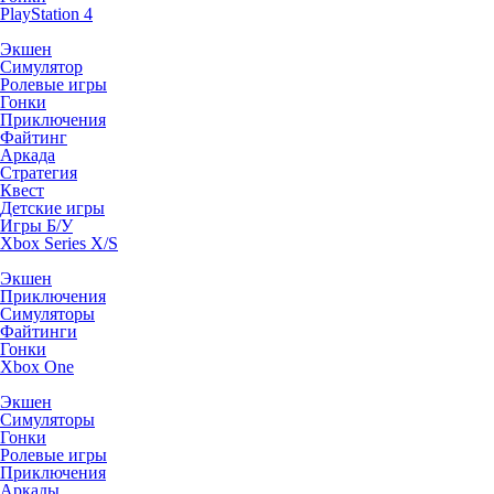
PlayStation 4
Экшен
Симулятор
Ролевые игры
Гонки
Приключения
Файтинг
Аркада
Стратегия
Квест
Детские игры
Игры Б/У
Xbox Series X/S
Экшен
Приключения
Симуляторы
Файтинги
Гонки
Xbox One
Экшен
Симуляторы
Гонки
Ролевые игры
Приключения
Аркады