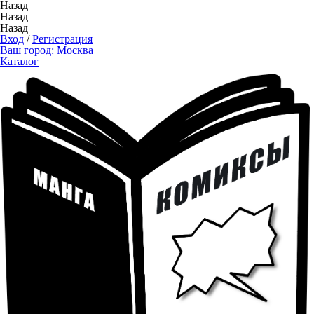
Назад
Назад
Назад
Вход
/
Регистрация
Ваш город:
Москва
Каталог