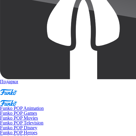
Подарки
Funko POP Animation
Funko POP Games
Funko POP Movies
Funko POP Television
Funko POP Disney
Funko POP Heroes