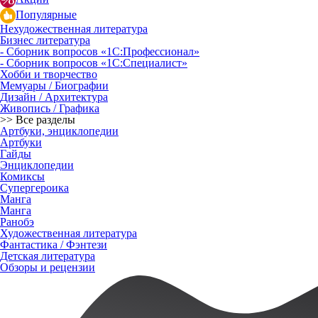
Популярные
Нехудожественная литература
Бизнес литература
- Сборник вопросов «1С:Профессионал»
- Сборник вопросов «1С:Специалист»
Хобби и творчество
Мемуары / Биографии
Дизайн / Архитектура
Живопись / Графика
>> Все разделы
Артбуки, энциклопедии
Артбуки
Гайды
Энциклопедии
Комиксы
Супергероика
Манга
Манга
Ранобэ
Художественная литература
Фантастика / Фэнтези
Детская литература
Обзоры и рецензии