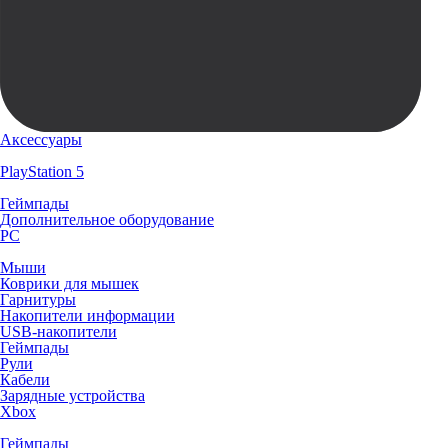
Аксессуары
PlayStation 5
Геймпады
Дополнительное оборудование
PC
Мыши
Коврики для мышек
Гарнитуры
Накопители информации
USB-накопители
Геймпады
Рули
Кабели
Зарядные устройства
Xbox
Геймпады