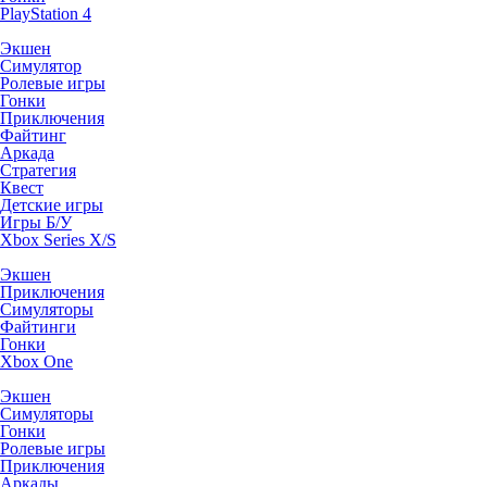
PlayStation 4
Экшен
Симулятор
Ролевые игры
Гонки
Приключения
Файтинг
Аркада
Стратегия
Квест
Детские игры
Игры Б/У
Xbox Series X/S
Экшен
Приключения
Симуляторы
Файтинги
Гонки
Xbox One
Экшен
Симуляторы
Гонки
Ролевые игры
Приключения
Аркады