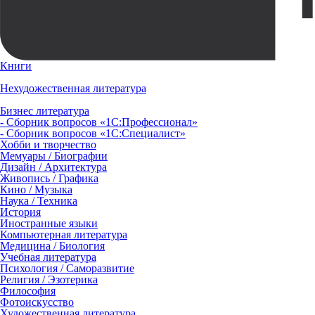
Книги
Нехудожественная литература
Бизнес литература
- Сборник вопросов «1С:Профессионал»
- Сборник вопросов «1С:Специалист»
Хобби и творчество
Мемуары / Биографии
Дизайн / Архитектура
Живопись / Графика
Кино / Музыка
Наука / Техника
История
Иностранные языки
Компьютерная литература
Медицина / Биология
Учебная литература
Психология / Саморазвитие
Религия / Эзотерика
Философия
Фотоискусство
Художественная литература