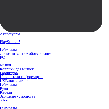
Аксессуары
PlayStation 5
Геймпады
Дополнительное оборудование
PC
Мыши
Коврики для мышек
Гарнитуры
Накопители информации
USB-накопители
Геймпады
Рули
Кабели
Зарядные устройства
Xbox
Геймпады