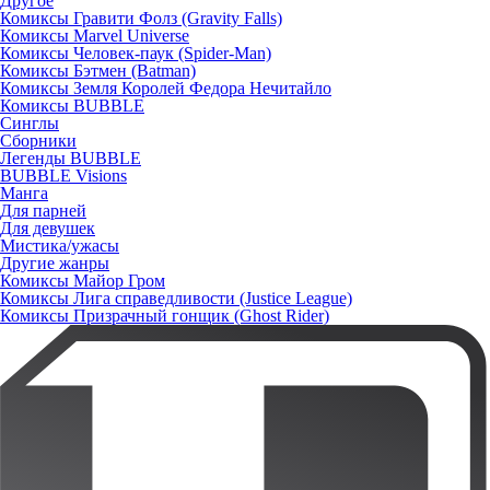
Другое
Комиксы Гравити Фолз (Gravity Falls)
Комиксы Marvel Universe
Комиксы Человек-паук (Spider-Man)
Комиксы Бэтмен (Batman)
Комиксы Земля Королей Федора Нечитайло
Комиксы BUBBLE
Синглы
Сборники
Легенды BUBBLE
BUBBLE Visions
Манга
Для парней
Для девушек
Мистика/ужасы
Другие жанры
Комиксы Майор Гром
Комиксы Лига справедливости (Justice League)
Комиксы Призрачный гонщик (Ghost Rider)