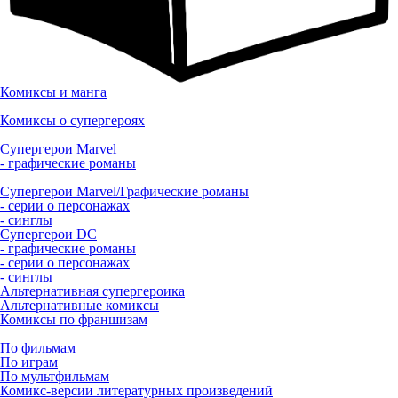
Комиксы и манга
Комиксы о супергероях
Супергерои Marvel
- графические романы
Супергерои Marvel/Графические романы
- серии о персонажах
- синглы
Супергерои DC
- графические романы
- серии о персонажах
- синглы
Альтернативная супергероика
Альтернативные комиксы
Комиксы по франшизам
По фильмам
По играм
По мультфильмам
Комикс-версии литературных произведений