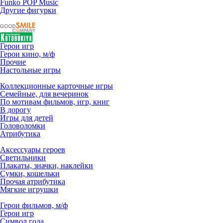
Funko POP Music
Другие фигурки
Герои игр
Герои кино, м/ф
Прочие
Настольные игры
Коллекционные карточные игры
Семейные, для вечеринок
По мотивам фильмов, игр, книг
В дорогу
Игры для детей
Головоломки
Атрибутика
Аксессуары героев
Светильники
Плакаты, значки, наклейки
Сумки, кошельки
Прочая атрибутика
Мягкие игрушки
Герои фильмов, м/ф
Герои игр
Символ года