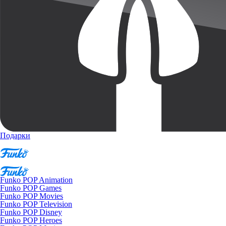
Подарки
Funko POP Animation
Funko POP Games
Funko POP Movies
Funko POP Television
Funko POP Disney
Funko POP Heroes