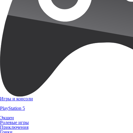
Игры и консоли
PlayStation 5
Экшен
Ролевые игры
Приключения
Гонки