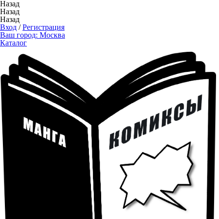
Назад
Назад
Назад
Вход
/
Регистрация
Ваш город:
Москва
Каталог