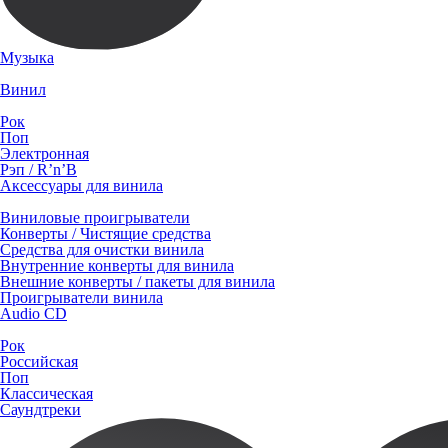
Музыка
Винил
Рок
Поп
Электронная
Рэп / R’n’B
Аксессуары для винила
Виниловые проигрыватели
Конверты / Чистящие средства
Средства для очистки винила
Внутренние конверты для винила
Внешние конверты / пакеты для винила
Проигрыватели винила
Audio CD
Рок
Российская
Поп
Классическая
Саундтреки