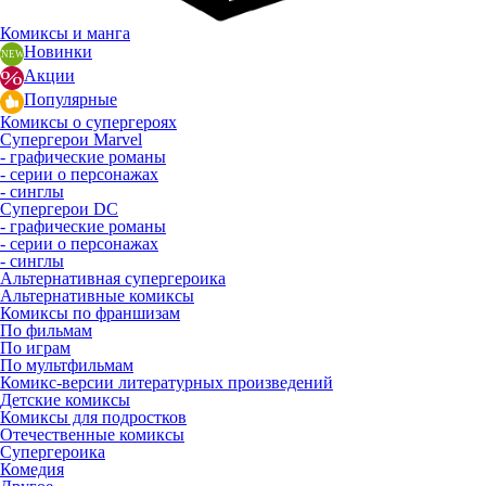
Комиксы и манга
Новинки
Акции
Популярные
Комиксы о супергероях
Супергерои Marvel
- графические романы
- серии о персонажах
- синглы
Супергерои DC
- графические романы
- серии о персонажах
- синглы
Альтернативная супергероика
Альтернативные комиксы
Комиксы по франшизам
По фильмам
По играм
По мультфильмам
Комикс-версии литературных произведений
Детские комиксы
Комиксы для подростков
Отечественные комиксы
Супергероика
Комедия