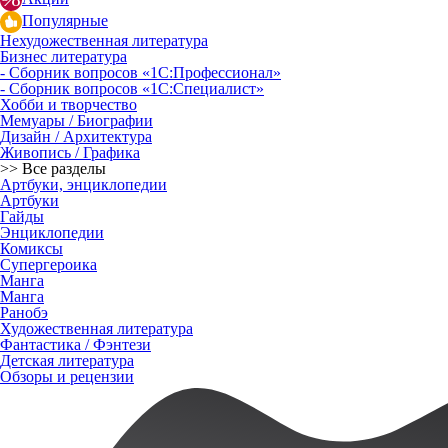
Популярные
Нехудожественная литература
Бизнес литература
- Сборник вопросов «1С:Профессионал»
- Сборник вопросов «1С:Специалист»
Хобби и творчество
Мемуары / Биографии
Дизайн / Архитектура
Живопись / Графика
>> Все разделы
Артбуки, энциклопедии
Артбуки
Гайды
Энциклопедии
Комиксы
Супергероика
Манга
Манга
Ранобэ
Художественная литература
Фантастика / Фэнтези
Детская литература
Обзоры и рецензии