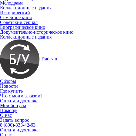
Мелодрама
Коллекционные издания
Исторический
Семейное кино
Советский сериал
Биографическое кино
Документально-историческое кино
Коллекционные издания
Trade-In
Обзоры
Новости
Где купить
Что с моим заказом?
Оплата и доставка
Мои бонусы
Помощь
О нас
Задать вопрос
8 (800)-333-42-63
Оплата и доставка
О нас