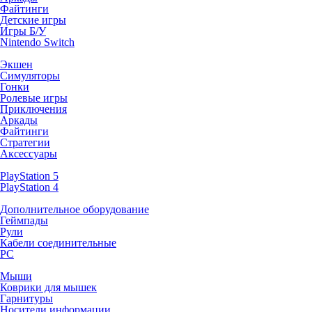
Файтинги
Детские игры
Игры Б/У
Nintendo Switch
Экшен
Симуляторы
Гонки
Ролевые игры
Приключения
Аркады
Файтинги
Стратегии
Аксессуары
PlayStation 5
PlayStation 4
Дополнительное оборудование
Геймпады
Рули
Кабели соединительные
PC
Мыши
Коврики для мышек
Гарнитуры
Носители информации