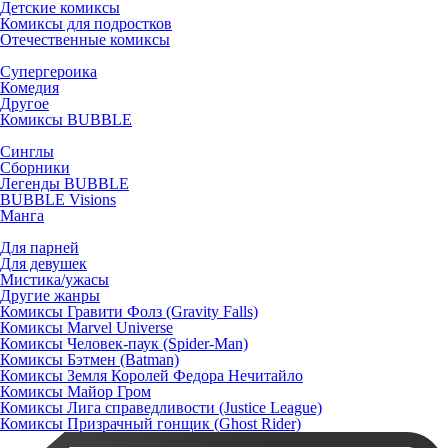
Детские комиксы
Комиксы для подростков
Отечественные комиксы
Супергероика
Комедия
Другое
Комиксы BUBBLE
Синглы
Сборники
Легенды BUBBLE
BUBBLE Visions
Манга
Для парней
Для девушек
Мистика/ужасы
Другие жанры
Комиксы Гравити Фолз (Gravity Falls)
Комиксы Marvel Universe
Комиксы Человек-паук (Spider-Man)
Комиксы Бэтмен (Batman)
Комиксы Земля Королей Федора Нечитайло
Комиксы Майор Гром
Комиксы Лига справедливости (Justice League)
Комиксы Призрачный гонщик (Ghost Rider)