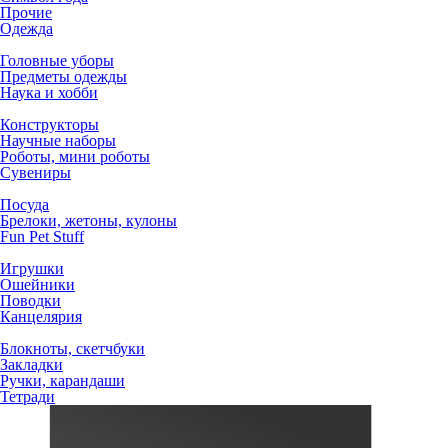
Прочие
Одежда
Головные уборы
Предметы одежды
Наука и хобби
Конструкторы
Научные наборы
Роботы, мини роботы
Сувениры
Посуда
Брелоки, жетоны, кулоны
Fun Pet Stuff
Игрушки
Ошейники
Поводки
Канцелярия
Блокноты, скетчбуки
Закладки
Ручки, карандаши
Тетради