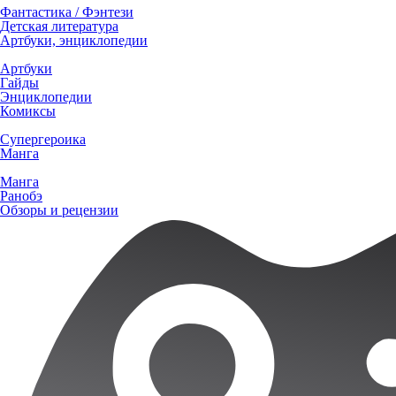
Фантастика / Фэнтези
Детская литература
Артбуки, энциклопедии
Артбуки
Гайды
Энциклопедии
Комиксы
Супергероика
Манга
Манга
Ранобэ
Обзоры и рецензии