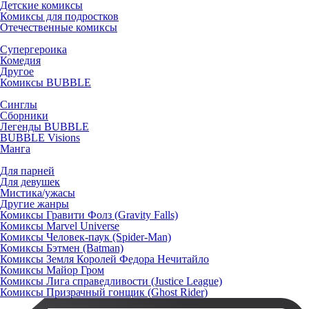
Детские комиксы
Комиксы для подростков
Отечественные комиксы
Супергероика
Комедия
Другое
Комиксы BUBBLE
Синглы
Сборники
Легенды BUBBLE
BUBBLE Visions
Манга
Для парней
Для девушек
Мистика/ужасы
Другие жанры
Комиксы Гравити Фолз (Gravity Falls)
Комиксы Marvel Universe
Комиксы Человек-паук (Spider-Man)
Комиксы Бэтмен (Batman)
Комиксы Земля Королей Федора Нечитайло
Комиксы Майор Гром
Комиксы Лига справедливости (Justice League)
Комиксы Призрачный гонщик (Ghost Rider)