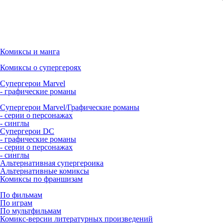
Комиксы и манга
Комиксы о супергероях
Супергерои Marvel
- графические романы
Супергерои Marvel/Графические романы
- серии о персонажах
- синглы
Супергерои DC
- графические романы
- серии о персонажах
- синглы
Альтернативная супергероика
Альтернативные комиксы
Комиксы по франшизам
По фильмам
По играм
По мультфильмам
Комикс-версии литературных произведений