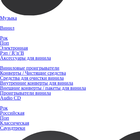
Музыка
Винил
Рок
Поп
Электронная
Рэп / R’n’B
Аксессуары для винила
Виниловые проигрыватели
Конверты / Чистящие средства
Средства для очистки винила
Внутренние конверты для винила
Внешние конверты / пакеты для винила
Проигрыватели винила
Audio CD
Рок
Российская
Поп
Классическая
Саундтреки