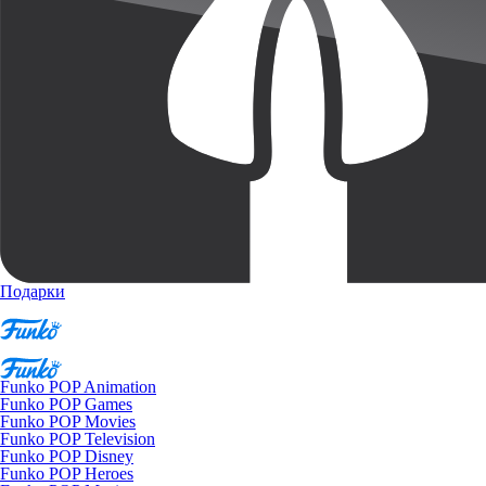
Подарки
Funko POP Animation
Funko POP Games
Funko POP Movies
Funko POP Television
Funko POP Disney
Funko POP Heroes