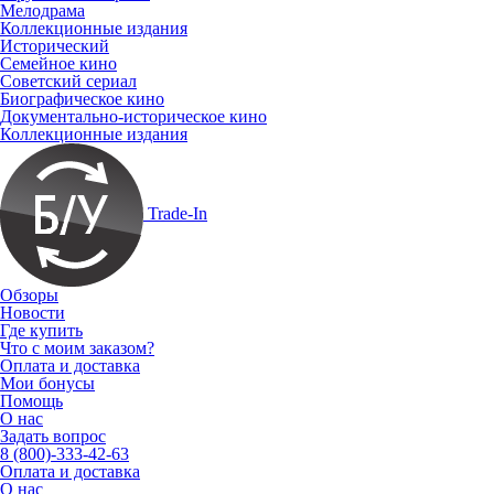
Мелодрама
Коллекционные издания
Исторический
Семейное кино
Советский сериал
Биографическое кино
Документально-историческое кино
Коллекционные издания
Trade-In
Обзоры
Новости
Где купить
Что с моим заказом?
Оплата и доставка
Мои бонусы
Помощь
О нас
Задать вопрос
8 (800)-333-42-63
Оплата и доставка
О нас