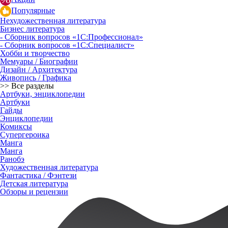
Популярные
Нехудожественная литература
Бизнес литература
- Сборник вопросов «1С:Профессионал»
- Сборник вопросов «1С:Специалист»
Хобби и творчество
Мемуары / Биографии
Дизайн / Архитектура
Живопись / Графика
>> Все разделы
Артбуки, энциклопедии
Артбуки
Гайды
Энциклопедии
Комиксы
Супергероика
Манга
Манга
Ранобэ
Художественная литература
Фантастика / Фэнтези
Детская литература
Обзоры и рецензии