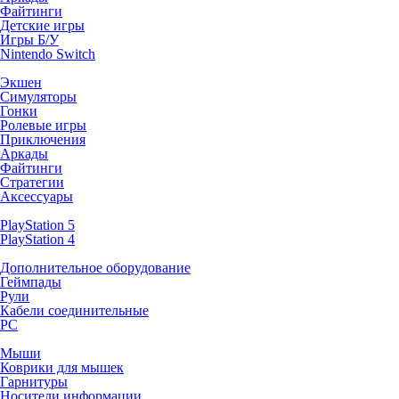
Файтинги
Детские игры
Игры Б/У
Nintendo Switch
Экшен
Симуляторы
Гонки
Ролевые игры
Приключения
Аркады
Файтинги
Стратегии
Аксессуары
PlayStation 5
PlayStation 4
Дополнительное оборудование
Геймпады
Рули
Кабели соединительные
PC
Мыши
Коврики для мышек
Гарнитуры
Носители информации