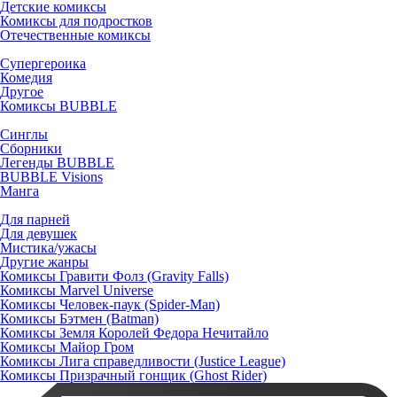
Детские комиксы
Комиксы для подростков
Отечественные комиксы
Супергероика
Комедия
Другое
Комиксы BUBBLE
Синглы
Сборники
Легенды BUBBLE
BUBBLE Visions
Манга
Для парней
Для девушек
Мистика/ужасы
Другие жанры
Комиксы Гравити Фолз (Gravity Falls)
Комиксы Marvel Universe
Комиксы Человек-паук (Spider-Man)
Комиксы Бэтмен (Batman)
Комиксы Земля Королей Федора Нечитайло
Комиксы Майор Гром
Комиксы Лига справедливости (Justice League)
Комиксы Призрачный гонщик (Ghost Rider)