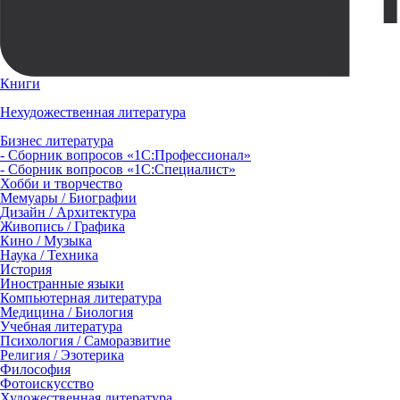
Книги
Нехудожественная литература
Бизнес литература
- Сборник вопросов «1С:Профессионал»
- Сборник вопросов «1С:Специалист»
Хобби и творчество
Мемуары / Биографии
Дизайн / Архитектура
Живопись / Графика
Кино / Музыка
Наука / Техника
История
Иностранные языки
Компьютерная литература
Медицина / Биология
Учебная литература
Психология / Саморазвитие
Религия / Эзотерика
Философия
Фотоискусство
Художественная литература