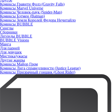
Другое
Комиксы Гравити Фолз (Gravity Falls)
Комиксы Marvel Universe
Комиксы Человек-паук (Spider-Man)
Комиксы Бэтмен (Batman)
Комиксы Земля Королей Федора Нечитайло
Комиксы BUBBLE
Синглы
Сборники
Легенды BUBBLE
BUBBLE Visions
Манга
Для парней
Для девушек
Мистика/ужасы
Другие жанры
Комиксы Майор Гром
Комиксы Лига справедливости (Justice League)
Комиксы Призрачный гонщик (Ghost Rider)