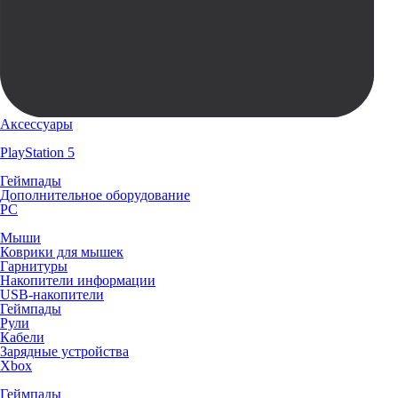
Аксессуары
PlayStation 5
Геймпады
Дополнительное оборудование
PC
Мыши
Коврики для мышек
Гарнитуры
Накопители информации
USB-накопители
Геймпады
Рули
Кабели
Зарядные устройства
Xbox
Геймпады