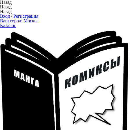
Назад
Назад
Назад
Вход
/
Регистрация
Ваш город:
Москва
Каталог