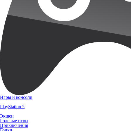
Игры и консоли
PlayStation 5
Экшен
Ролевые игры
Приключения
Гонки