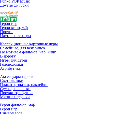
Funko POP Music
Другие фигурки
Герои игр
Герои кино, м/ф
Прочие
Настольные игры
Коллекционные карточные игры
Семейные, для вечеринок
По мотивам фильмов, игр, книг
В дорогу
Игры для детей
Головоломки
Атрибутика
Аксессуары героев
Светильники
Плакаты, значки, наклейки
Сумки, кошельки
Прочая атрибутика
Мягкие игрушки
Герои фильмов, м/ф
Герои игр
Символ года