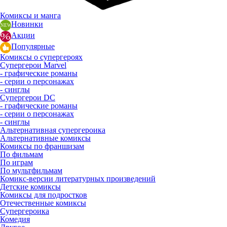
Комиксы и манга
Новинки
Акции
Популярные
Комиксы о супергероях
Супергерои Marvel
- графические романы
- серии о персонажах
- синглы
Супергерои DC
- графические романы
- серии о персонажах
- синглы
Альтернативная супергероика
Альтернативные комиксы
Комиксы по франшизам
По фильмам
По играм
По мультфильмам
Комикс-версии литературных произведений
Детские комиксы
Комиксы для подростков
Отечественные комиксы
Супергероика
Комедия