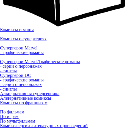
Комиксы и манга
Комиксы о супергероях
Супергерои Marvel
- графические романы
Супергерои Marvel/Графические романы
- серии о персонажах
- синглы
Супергерои DC
- графические романы
- серии о персонажах
- синглы
Альтернативная супергероика
Альтернативные комиксы
Комиксы по франшизам
По фильмам
По играм
По мультфильмам
Комикс-версии литературных произведений