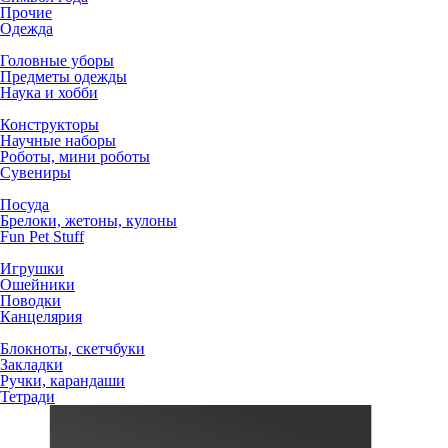
Прочие
Одежда
Головные уборы
Предметы одежды
Наука и хобби
Конструкторы
Научные наборы
Роботы, мини роботы
Сувениры
Посуда
Брелоки, жетоны, кулоны
Fun Pet Stuff
Игрушки
Ошейники
Поводки
Канцелярия
Блокноты, скетчбуки
Закладки
Ручки, карандаши
Тетради