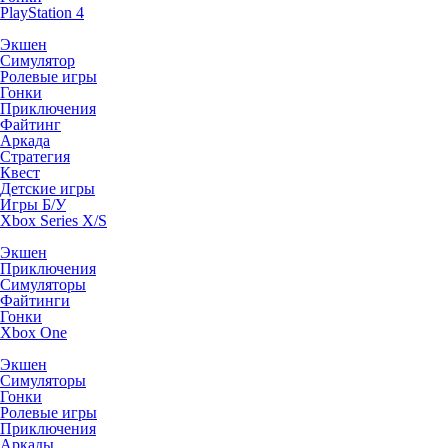
PlayStation 4
Экшен
Симулятор
Ролевые игры
Гонки
Приключения
Файтинг
Аркада
Стратегия
Квест
Детские игры
Игры Б/У
Xbox Series X/S
Экшен
Приключения
Симуляторы
Файтинги
Гонки
Xbox One
Экшен
Симуляторы
Гонки
Ролевые игры
Приключения
Аркады