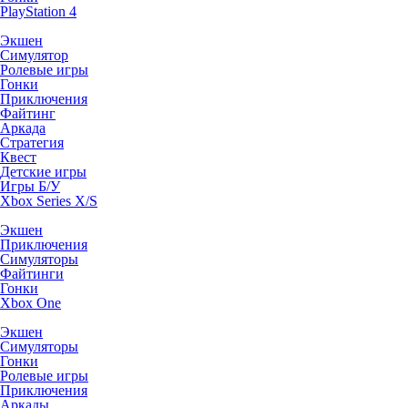
PlayStation 4
Экшен
Симулятор
Ролевые игры
Гонки
Приключения
Файтинг
Аркада
Стратегия
Квест
Детские игры
Игры Б/У
Xbox Series X/S
Экшен
Приключения
Симуляторы
Файтинги
Гонки
Xbox One
Экшен
Симуляторы
Гонки
Ролевые игры
Приключения
Аркады