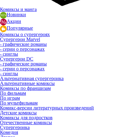
Комиксы и манга
Новинки
Акции
Популярные
Комиксы о супергероях
Супергерои Marvel
- графические романы
- серии о персонажах
- синглы
Супергерои DC
- графические романы
- серии о персонажах
- синглы
Альтернативная супергероика
Альтернативные комиксы
Комиксы по франшизам
По фильмам
По играм
По мультфильмам
Комикс-версии литературных произведений
Детские комиксы
Комиксы для подростков
Отечественные комиксы
Супергероика
Комедия