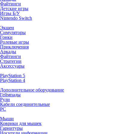
Файтинги
Детские игры
Игры Б/У
Nintendo Switch
Экшен
Симуляторы
Гонки
Ролевые игры
Приключения
Аркады
Файтинги
Стратегии
Аксессуары
PlayStation 5
PlayStation 4
Дополнительное оборудование
Геймпады
Рули
Кабели соединительные
PC
Мыши
Коврики для мышек
Гарнитуры
Носители информации