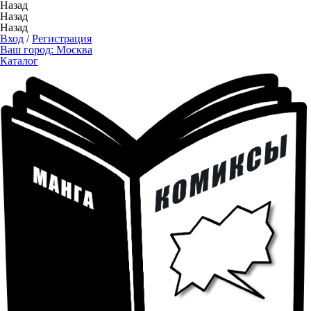
Назад
Назад
Назад
Вход
/
Регистрация
Ваш город:
Москва
Каталог