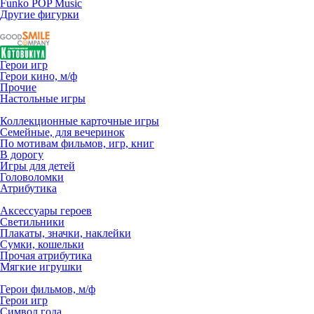
Funko POP Music
Другие фигурки
Герои игр
Герои кино, м/ф
Прочие
Настольные игры
Коллекционные карточные игры
Семейные, для вечеринок
По мотивам фильмов, игр, книг
В дорогу
Игры для детей
Головоломки
Атрибутика
Аксессуары героев
Светильники
Плакаты, значки, наклейки
Сумки, кошельки
Прочая атрибутика
Мягкие игрушки
Герои фильмов, м/ф
Герои игр
Символ года