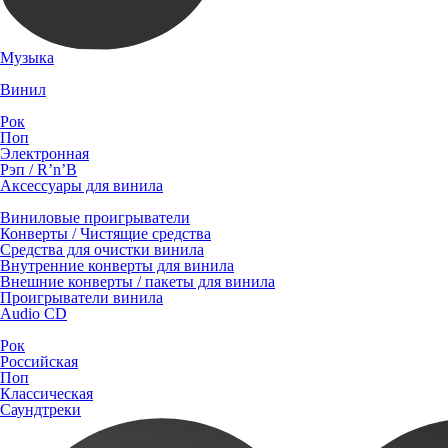
Музыка
Винил
Рок
Поп
Электронная
Рэп / R’n’B
Аксессуары для винила
Виниловые проигрыватели
Конверты / Чистящие средства
Средства для очистки винила
Внутренние конверты для винила
Внешние конверты / пакеты для винила
Проигрыватели винила
Audio CD
Рок
Российская
Поп
Классическая
Саундтреки