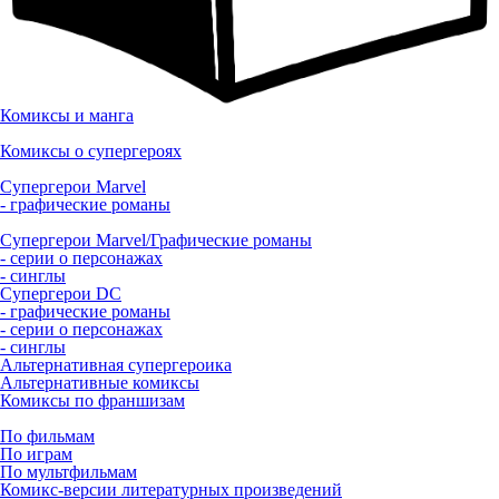
Комиксы и манга
Комиксы о супергероях
Супергерои Marvel
- графические романы
Супергерои Marvel/Графические романы
- серии о персонажах
- синглы
Супергерои DC
- графические романы
- серии о персонажах
- синглы
Альтернативная супергероика
Альтернативные комиксы
Комиксы по франшизам
По фильмам
По играм
По мультфильмам
Комикс-версии литературных произведений