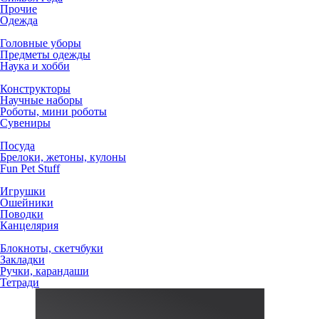
Прочие
Одежда
Головные уборы
Предметы одежды
Наука и хобби
Конструкторы
Научные наборы
Роботы, мини роботы
Сувениры
Посуда
Брелоки, жетоны, кулоны
Fun Pet Stuff
Игрушки
Ошейники
Поводки
Канцелярия
Блокноты, скетчбуки
Закладки
Ручки, карандаши
Тетради