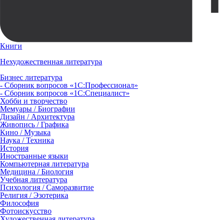
Книги
Нехудожественная литература
Бизнес литература
- Сборник вопросов «1С:Профессионал»
- Сборник вопросов «1С:Специалист»
Хобби и творчество
Мемуары / Биографии
Дизайн / Архитектура
Живопись / Графика
Кино / Музыка
Наука / Техника
История
Иностранные языки
Компьютерная литература
Медицина / Биология
Учебная литература
Психология / Саморазвитие
Религия / Эзотерика
Философия
Фотоискусство
Художественная литература