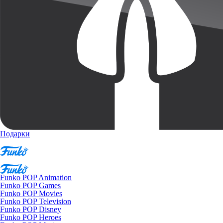
Подарки
Funko POP Animation
Funko POP Games
Funko POP Movies
Funko POP Television
Funko POP Disney
Funko POP Heroes