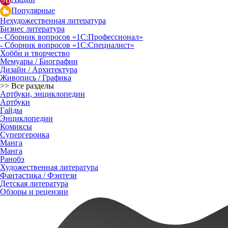
Популярные
Нехудожественная литература
Бизнес литература
- Сборник вопросов «1С:Профессионал»
- Сборник вопросов «1С:Специалист»
Хобби и творчество
Мемуары / Биографии
Дизайн / Архитектура
Живопись / Графика
>> Все разделы
Артбуки, энциклопедии
Артбуки
Гайды
Энциклопедии
Комиксы
Супергероика
Манга
Манга
Ранобэ
Художественная литература
Фантастика / Фэнтези
Детская литература
Обзоры и рецензии