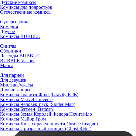
Детские комиксы
Комиксы для подростков
Отечественные комиксы
Супергероика
Комедия
Другое
Комиксы BUBBLE
Синглы
Сборники
Легенды BUBBLE
BUBBLE Visions
Манга
Для парней
Для девушек
Мистика/ужасы
Другие жанры
Комиксы Гравити Фолз (Gravity Falls)
Комиксы Marvel Universe
Комиксы Человек-паук (Spider-Man)
Комиксы Бэтмен (Batman)
Комиксы Земля Королей Федора Нечитайло
Комиксы Майор Гром
Комиксы Лига справедливости (Justice League)
Комиксы Призрачный гонщик (Ghost Rider)