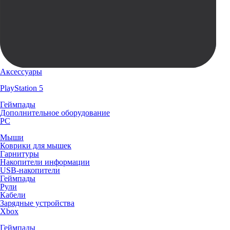
Аксессуары
PlayStation 5
Геймпады
Дополнительное оборудование
PC
Мыши
Коврики для мышек
Гарнитуры
Накопители информации
USB-накопители
Геймпады
Рули
Кабели
Зарядные устройства
Xbox
Геймпады