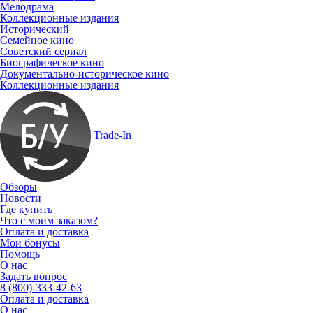
Мелодрама
Коллекционные издания
Исторический
Семейное кино
Советский сериал
Биографическое кино
Документально-историческое кино
Коллекционные издания
Trade-In
Обзоры
Новости
Где купить
Что с моим заказом?
Оплата и доставка
Мои бонусы
Помощь
О нас
Задать вопрос
8 (800)-333-42-63
Оплата и доставка
О нас