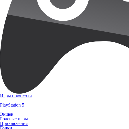
Игры и консоли
PlayStation 5
Экшен
Ролевые игры
Приключения
Гонки