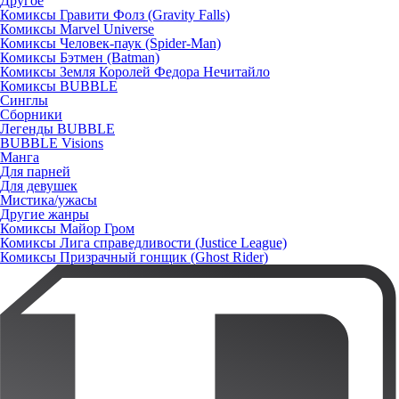
Другое
Комиксы Гравити Фолз (Gravity Falls)
Комиксы Marvel Universe
Комиксы Человек-паук (Spider-Man)
Комиксы Бэтмен (Batman)
Комиксы Земля Королей Федора Нечитайло
Комиксы BUBBLE
Синглы
Сборники
Легенды BUBBLE
BUBBLE Visions
Манга
Для парней
Для девушек
Мистика/ужасы
Другие жанры
Комиксы Майор Гром
Комиксы Лига справедливости (Justice League)
Комиксы Призрачный гонщик (Ghost Rider)