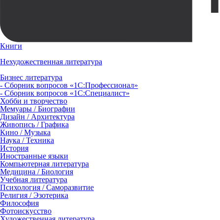
Книги
Нехудожественная литература
Бизнес литература
- Сборник вопросов «1С:Профессионал»
- Сборник вопросов «1С:Специалист»
Хобби и творчество
Мемуары / Биографии
Дизайн / Архитектура
Живопись / Графика
Кино / Музыка
Наука / Техника
История
Иностранные языки
Компьютерная литература
Медицина / Биология
Учебная литература
Психология / Саморазвитие
Религия / Эзотерика
Философия
Фотоискусство
Художественная литература