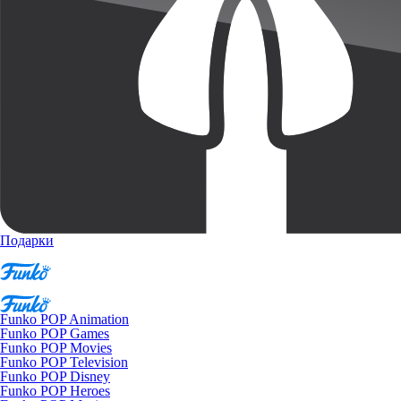
Подарки
Funko POP Animation
Funko POP Games
Funko POP Movies
Funko POP Television
Funko POP Disney
Funko POP Heroes