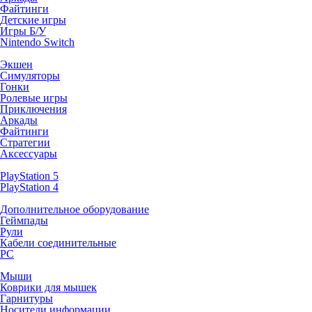
Файтинги
Детские игры
Игры Б/У
Nintendo Switch
Экшен
Симуляторы
Гонки
Ролевые игры
Приключения
Аркады
Файтинги
Стратегии
Аксессуары
PlayStation 5
PlayStation 4
Дополнительное оборудование
Геймпады
Рули
Кабели соединительные
PC
Мыши
Коврики для мышек
Гарнитуры
Носители информации