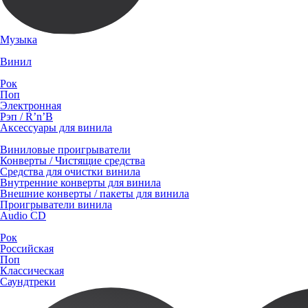
Музыка
Винил
Рок
Поп
Электронная
Рэп / R’n’B
Аксессуары для винила
Виниловые проигрыватели
Конверты / Чистящие средства
Средства для очистки винила
Внутренние конверты для винила
Внешние конверты / пакеты для винила
Проигрыватели винила
Audio CD
Рок
Российская
Поп
Классическая
Саундтреки