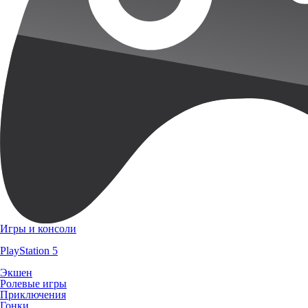
Игры и консоли
PlayStation 5
Экшен
Ролевые игры
Приключения
Гонки