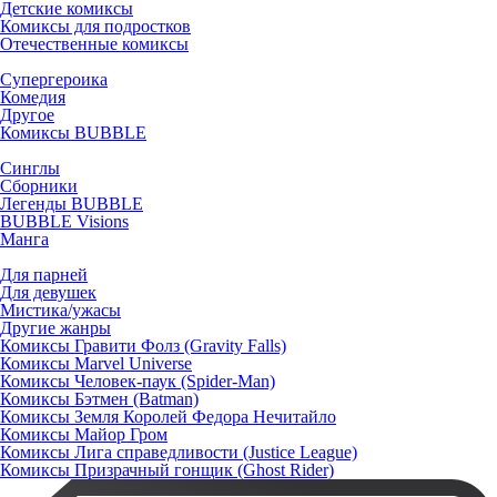
Детские комиксы
Комиксы для подростков
Отечественные комиксы
Супергероика
Комедия
Другое
Комиксы BUBBLE
Синглы
Сборники
Легенды BUBBLE
BUBBLE Visions
Манга
Для парней
Для девушек
Мистика/ужасы
Другие жанры
Комиксы Гравити Фолз (Gravity Falls)
Комиксы Marvel Universe
Комиксы Человек-паук (Spider-Man)
Комиксы Бэтмен (Batman)
Комиксы Земля Королей Федора Нечитайло
Комиксы Майор Гром
Комиксы Лига справедливости (Justice League)
Комиксы Призрачный гонщик (Ghost Rider)