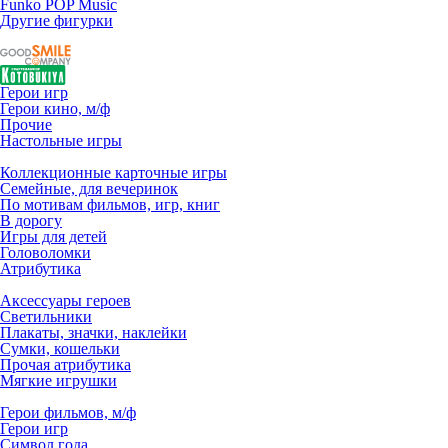
Funko POP Music
Другие фигурки
Герои игр
Герои кино, м/ф
Прочие
Настольные игры
Коллекционные карточные игры
Семейные, для вечеринок
По мотивам фильмов, игр, книг
В дорогу
Игры для детей
Головоломки
Атрибутика
Аксессуары героев
Светильники
Плакаты, значки, наклейки
Сумки, кошельки
Прочая атрибутика
Мягкие игрушки
Герои фильмов, м/ф
Герои игр
Символ года