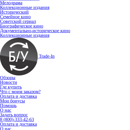
Мелодрама
Коллекционные издания
Исторический
Семейное кино
Советский сериал
Биографическое кино
Документально-историческое кино
Коллекционные издания
Trade-In
Обзоры
Новости
Где купить
Что с моим заказом?
Оплата и доставка
Мои бонусы
Помощь
О нас
Задать вопрос
8 (800)-333-42-63
Оплата и доставка
О нас