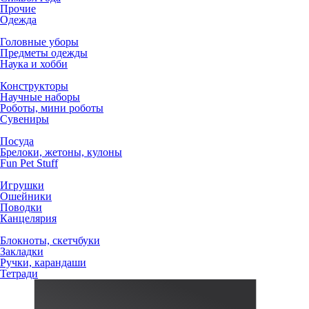
Прочие
Одежда
Головные уборы
Предметы одежды
Наука и хобби
Конструкторы
Научные наборы
Роботы, мини роботы
Сувениры
Посуда
Брелоки, жетоны, кулоны
Fun Pet Stuff
Игрушки
Ошейники
Поводки
Канцелярия
Блокноты, скетчбуки
Закладки
Ручки, карандаши
Тетради