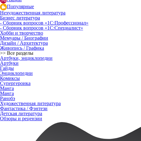
Популярные
Нехудожественная литература
Бизнес литература
- Сборник вопросов «1С:Профессионал»
- Сборник вопросов «1С:Специалист»
Хобби и творчество
Мемуары / Биографии
Дизайн / Архитектура
Живопись / Графика
>> Все разделы
Артбуки, энциклопедии
Артбуки
Гайды
Энциклопедии
Комиксы
Супергероика
Манга
Манга
Ранобэ
Художественная литература
Фантастика / Фэнтези
Детская литература
Обзоры и рецензии