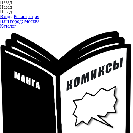
Назад
Назад
Назад
Вход
/
Регистрация
Ваш город:
Москва
Каталог