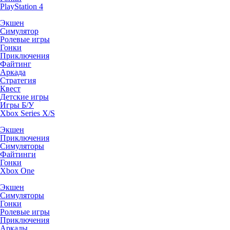
PlayStation 4
Экшен
Симулятор
Ролевые игры
Гонки
Приключения
Файтинг
Аркада
Стратегия
Квест
Детские игры
Игры Б/У
Xbox Series X/S
Экшен
Приключения
Симуляторы
Файтинги
Гонки
Xbox One
Экшен
Симуляторы
Гонки
Ролевые игры
Приключения
Аркады