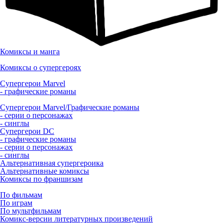
Комиксы и манга
Комиксы о супергероях
Супергерои Marvel
- графические романы
Супергерои Marvel/Графические романы
- серии о персонажах
- синглы
Супергерои DC
- графические романы
- серии о персонажах
- синглы
Альтернативная супергероика
Альтернативные комиксы
Комиксы по франшизам
По фильмам
По играм
По мультфильмам
Комикс-версии литературных произведений