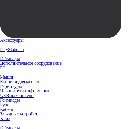
Аксессуары
PlayStation 5
Геймпады
Дополнительное оборудование
PC
Мыши
Коврики для мышек
Гарнитуры
Накопители информации
USB-накопители
Геймпады
Рули
Кабели
Зарядные устройства
Xbox
Геймпады