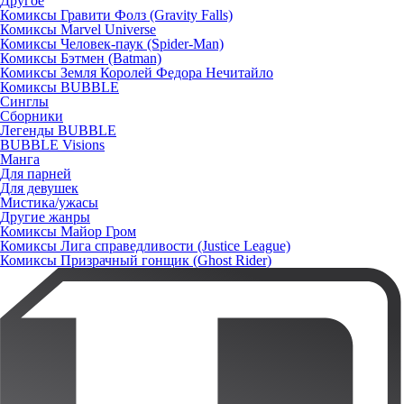
Другое
Комиксы Гравити Фолз (Gravity Falls)
Комиксы Marvel Universe
Комиксы Человек-паук (Spider-Man)
Комиксы Бэтмен (Batman)
Комиксы Земля Королей Федора Нечитайло
Комиксы BUBBLE
Синглы
Сборники
Легенды BUBBLE
BUBBLE Visions
Манга
Для парней
Для девушек
Мистика/ужасы
Другие жанры
Комиксы Майор Гром
Комиксы Лига справедливости (Justice League)
Комиксы Призрачный гонщик (Ghost Rider)