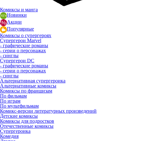
Комиксы и манга
Новинки
Акции
Популярные
Комиксы о супергероях
Супергерои Marvel
- графические романы
- серии о персонажах
- синглы
Супергерои DC
- графические романы
- серии о персонажах
- синглы
Альтернативная супергероика
Альтернативные комиксы
Комиксы по франшизам
По фильмам
По играм
По мультфильмам
Комикс-версии литературных произведений
Детские комиксы
Комиксы для подростков
Отечественные комиксы
Супергероика
Комедия