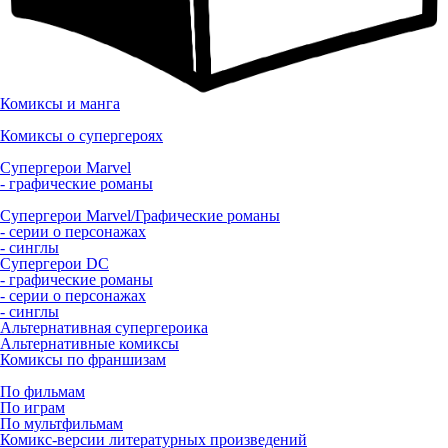
Комиксы и манга
Комиксы о супергероях
Супергерои Marvel
- графические романы
Супергерои Marvel/Графические романы
- серии о персонажах
- синглы
Супергерои DC
- графические романы
- серии о персонажах
- синглы
Альтернативная супергероика
Альтернативные комиксы
Комиксы по франшизам
По фильмам
По играм
По мультфильмам
Комикс-версии литературных произведений