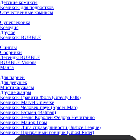
Детские комиксы
Комиксы для подростков
Отечественные комиксы
Супергероика
Комедия
Другое
Комиксы BUBBLE
Синглы
Сборники
Легенды BUBBLE
BUBBLE Visions
Манга
Для парней
Для девушек
Мистика/ужасы
Другие жанры
Комиксы Гравити Фолз (Gravity Falls)
Комиксы Marvel Universe
Комиксы Человек-паук (Spider-Man)
Комиксы Бэтмен (Batman)
Комиксы Земля Королей Федора Нечитайло
Комиксы Майор Гром
Комиксы Лига справедливости (Justice League)
Комиксы Призрачный гонщик (Ghost Rider)