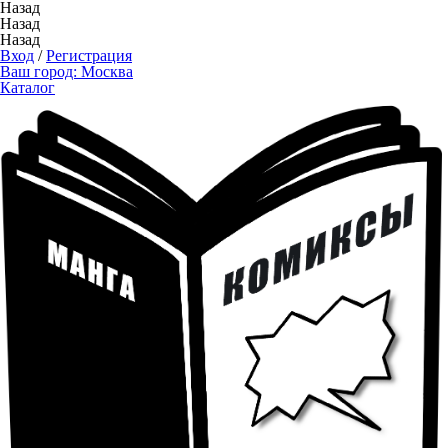
Назад
Назад
Назад
Вход
/
Регистрация
Ваш город:
Москва
Каталог