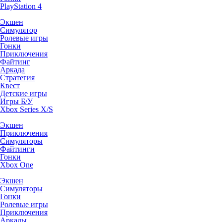
PlayStation 4
Экшен
Симулятор
Ролевые игры
Гонки
Приключения
Файтинг
Аркада
Стратегия
Квест
Детские игры
Игры Б/У
Xbox Series X/S
Экшен
Приключения
Симуляторы
Файтинги
Гонки
Xbox One
Экшен
Симуляторы
Гонки
Ролевые игры
Приключения
Аркады