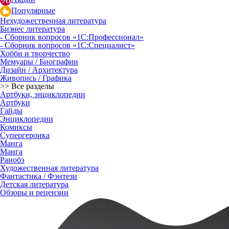
Популярные
Нехудожественная литература
Бизнес литература
- Сборник вопросов «1С:Профессионал»
- Сборник вопросов «1С:Специалист»
Хобби и творчество
Мемуары / Биографии
Дизайн / Архитектура
Живопись / Графика
>> Все разделы
Артбуки, энциклопедии
Артбуки
Гайды
Энциклопедии
Комиксы
Супергероика
Манга
Манга
Ранобэ
Художественная литература
Фантастика / Фэнтези
Детская литература
Обзоры и рецензии