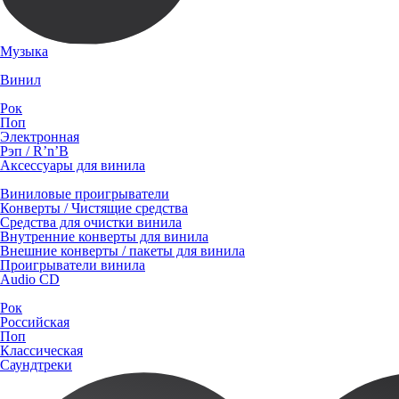
Музыка
Винил
Рок
Поп
Электронная
Рэп / R’n’B
Аксессуары для винила
Виниловые проигрыватели
Конверты / Чистящие средства
Средства для очистки винила
Внутренние конверты для винила
Внешние конверты / пакеты для винила
Проигрыватели винила
Audio CD
Рок
Российская
Поп
Классическая
Саундтреки