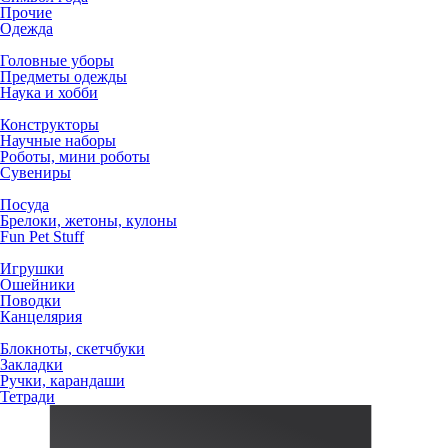
Прочие
Одежда
Головные уборы
Предметы одежды
Наука и хобби
Конструкторы
Научные наборы
Роботы, мини роботы
Сувениры
Посуда
Брелоки, жетоны, кулоны
Fun Pet Stuff
Игрушки
Ошейники
Поводки
Канцелярия
Блокноты, скетчбуки
Закладки
Ручки, карандаши
Тетради