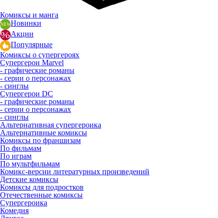
Комиксы и манга
Новинки
Акции
Популярные
Комиксы о супергероях
Супергерои Marvel
- графические романы
- серии о персонажах
- синглы
Супергерои DC
- графические романы
- серии о персонажах
- синглы
Альтернативная супергероика
Альтернативные комиксы
Комиксы по франшизам
По фильмам
По играм
По мультфильмам
Комикс-версии литературных произведений
Детские комиксы
Комиксы для подростков
Отечественные комиксы
Супергероика
Комедия