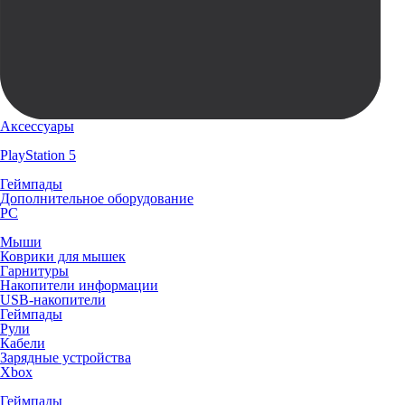
Аксессуары
PlayStation 5
Геймпады
Дополнительное оборудование
PC
Мыши
Коврики для мышек
Гарнитуры
Накопители информации
USB-накопители
Геймпады
Рули
Кабели
Зарядные устройства
Xbox
Геймпады