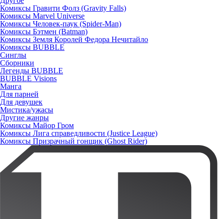
Другое
Комиксы Гравити Фолз (Gravity Falls)
Комиксы Marvel Universe
Комиксы Человек-паук (Spider-Man)
Комиксы Бэтмен (Batman)
Комиксы Земля Королей Федора Нечитайло
Комиксы BUBBLE
Синглы
Сборники
Легенды BUBBLE
BUBBLE Visions
Манга
Для парней
Для девушек
Мистика/ужасы
Другие жанры
Комиксы Майор Гром
Комиксы Лига справедливости (Justice League)
Комиксы Призрачный гонщик (Ghost Rider)