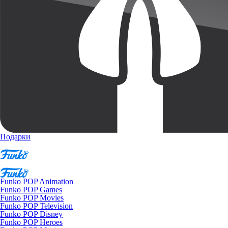
Подарки
Funko POP Animation
Funko POP Games
Funko POP Movies
Funko POP Television
Funko POP Disney
Funko POP Heroes