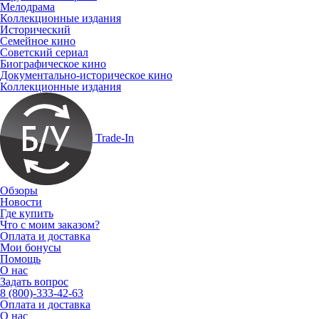
Мелодрама
Коллекционные издания
Исторический
Семейное кино
Советский сериал
Биографическое кино
Документально-историческое кино
Коллекционные издания
Trade-In
Обзоры
Новости
Где купить
Что с моим заказом?
Оплата и доставка
Мои бонусы
Помощь
О нас
Задать вопрос
8 (800)-333-42-63
Оплата и доставка
О нас