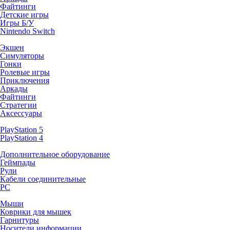
Файтинги
Детские игры
Игры Б/У
Nintendo Switch
Экшен
Симуляторы
Гонки
Ролевые игры
Приключения
Аркады
Файтинги
Стратегии
Аксессуары
PlayStation 5
PlayStation 4
Дополнительное оборудование
Геймпады
Рули
Кабели соединительные
PC
Мыши
Коврики для мышек
Гарнитуры
Носители информации