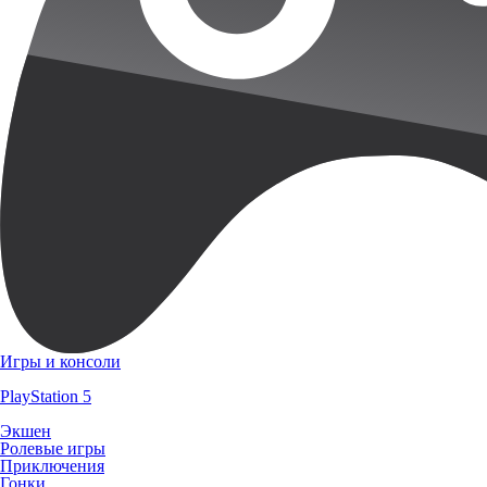
Игры и консоли
PlayStation 5
Экшен
Ролевые игры
Приключения
Гонки