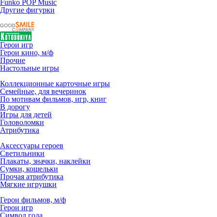
Funko POP Music
Другие фигурки
Герои игр
Герои кино, м/ф
Прочие
Настольные игры
Коллекционные карточные игры
Семейные, для вечеринок
По мотивам фильмов, игр, книг
В дорогу
Игры для детей
Головоломки
Атрибутика
Аксессуары героев
Светильники
Плакаты, значки, наклейки
Сумки, кошельки
Прочая атрибутика
Мягкие игрушки
Герои фильмов, м/ф
Герои игр
Символ года