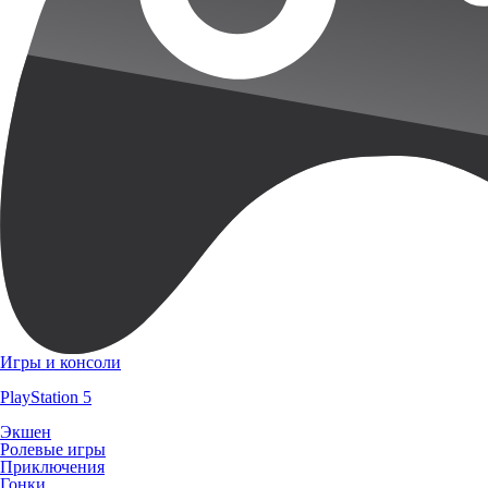
Игры и консоли
PlayStation 5
Экшен
Ролевые игры
Приключения
Гонки