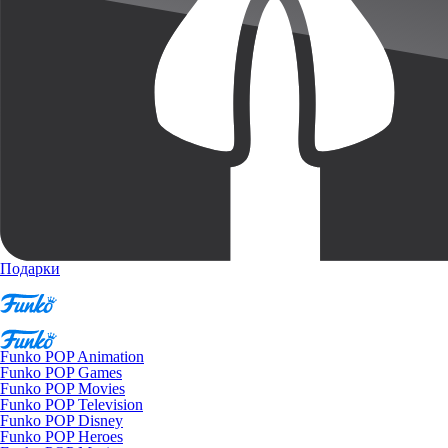
Подарки
Funko POP Animation
Funko POP Games
Funko POP Movies
Funko POP Television
Funko POP Disney
Funko POP Heroes