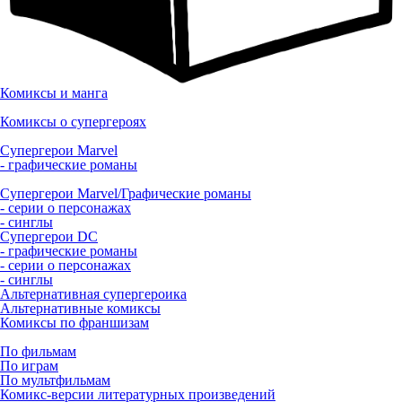
Комиксы и манга
Комиксы о супергероях
Супергерои Marvel
- графические романы
Супергерои Marvel/Графические романы
- серии о персонажах
- синглы
Супергерои DC
- графические романы
- серии о персонажах
- синглы
Альтернативная супергероика
Альтернативные комиксы
Комиксы по франшизам
По фильмам
По играм
По мультфильмам
Комикс-версии литературных произведений