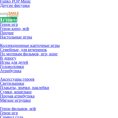
Funko POP Music
Другие фигурки
Герои игр
Герои кино, м/ф
Прочие
Настольные игры
Коллекционные карточные игры
Семейные, для вечеринок
По мотивам фильмов, игр, книг
В дорогу
Игры для детей
Головоломки
Атрибутика
Аксессуары героев
Светильники
Плакаты, значки, наклейки
Сумки, кошельки
Прочая атрибутика
Мягкие игрушки
Герои фильмов, м/ф
Герои игр
Символ года