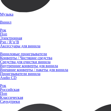
Музыка
Винил
Рок
Поп
Электронная
Рэп / R’n’B
Аксессуары для винила
Виниловые проигрыватели
Конверты / Чистящие средства
Средства для очистки винила
Внутренние конверты для винила
Внешние конверты / пакеты для винила
Проигрыватели винила
Audio CD
Рок
Российская
Поп
Классическая
Саундтреки