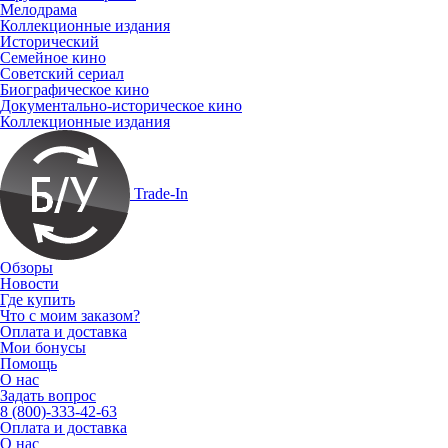
Мелодрама
Коллекционные издания
Исторический
Семейное кино
Советский сериал
Биографическое кино
Документально-историческое кино
Коллекционные издания
Trade-In
Обзоры
Новости
Где купить
Что с моим заказом?
Оплата и доставка
Мои бонусы
Помощь
О нас
Задать вопрос
8 (800)-333-42-63
Оплата и доставка
О нас