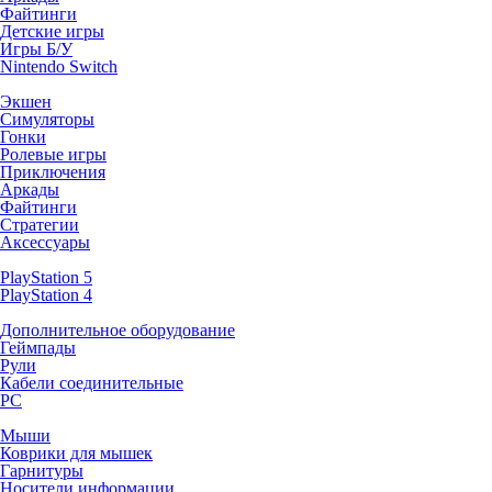
Файтинги
Детские игры
Игры Б/У
Nintendo Switch
Экшен
Симуляторы
Гонки
Ролевые игры
Приключения
Аркады
Файтинги
Стратегии
Аксессуары
PlayStation 5
PlayStation 4
Дополнительное оборудование
Геймпады
Рули
Кабели соединительные
PC
Мыши
Коврики для мышек
Гарнитуры
Носители информации