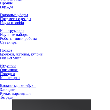
Прочие
Одежда
Головные уборы
Предметы одежды
Наука и хобби
Конструкторы
Научные наборы
Роботы, мини роботы
Сувениры
Посуда
Брелоки, жетоны, кулоны
Fun Pet Stuff
Игрушки
Ошейники
Поводки
Канцелярия
Блокноты, скетчбуки
Закладки
Ручки, карандаши
Тетради