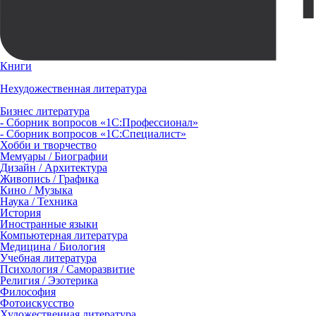
Книги
Нехудожественная литература
Бизнес литература
- Сборник вопросов «1С:Профессионал»
- Сборник вопросов «1С:Специалист»
Хобби и творчество
Мемуары / Биографии
Дизайн / Архитектура
Живопись / Графика
Кино / Музыка
Наука / Техника
История
Иностранные языки
Компьютерная литература
Медицина / Биология
Учебная литература
Психология / Саморазвитие
Религия / Эзотерика
Философия
Фотоискусство
Художественная литература