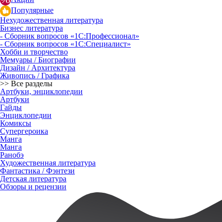
Популярные
Нехудожественная литература
Бизнес литература
- Сборник вопросов «1С:Профессионал»
- Сборник вопросов «1С:Специалист»
Хобби и творчество
Мемуары / Биографии
Дизайн / Архитектура
Живопись / Графика
>> Все разделы
Артбуки, энциклопедии
Артбуки
Гайды
Энциклопедии
Комиксы
Супергероика
Манга
Манга
Ранобэ
Художественная литература
Фантастика / Фэнтези
Детская литература
Обзоры и рецензии