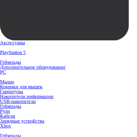
Аксессуары
PlayStation 5
Геймпады
Дополнительное оборудование
PC
Мыши
Коврики для мышек
Гарнитуры
Накопители информации
USB-накопители
Геймпады
Рули
Кабели
Зарядные устройства
Xbox
Геймпады