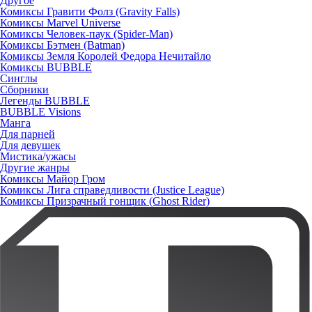
Другое
Комиксы Гравити Фолз (Gravity Falls)
Комиксы Marvel Universe
Комиксы Человек-паук (Spider-Man)
Комиксы Бэтмен (Batman)
Комиксы Земля Королей Федора Нечитайло
Комиксы BUBBLE
Синглы
Сборники
Легенды BUBBLE
BUBBLE Visions
Манга
Для парней
Для девушек
Мистика/ужасы
Другие жанры
Комиксы Майор Гром
Комиксы Лига справедливости (Justice League)
Комиксы Призрачный гонщик (Ghost Rider)