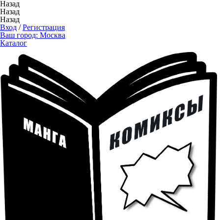
Назад
Назад
Назад
Вход
/
Регистрация
Ваш город:
Москва
Каталог