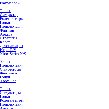
PlayStation 4
Экшен
Симулятор
Ролевые игры
Гонки
Приключения
Файтинг
Аркада
Стратегия
Квест
Детские игры
Игры Б/У
Xbox Series X/S
Экшен
Приключения
Симуляторы
Файтинги
Гонки
Xbox One
Экшен
Симуляторы
Гонки
Ролевые игры
Приключения
Аркады