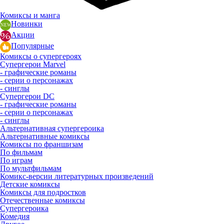
Комиксы и манга
Новинки
Акции
Популярные
Комиксы о супергероях
Супергерои Marvel
- графические романы
- серии о персонажах
- синглы
Супергерои DC
- графические романы
- серии о персонажах
- синглы
Альтернативная супергероика
Альтернативные комиксы
Комиксы по франшизам
По фильмам
По играм
По мультфильмам
Комикс-версии литературных произведений
Детские комиксы
Комиксы для подростков
Отечественные комиксы
Супергероика
Комедия