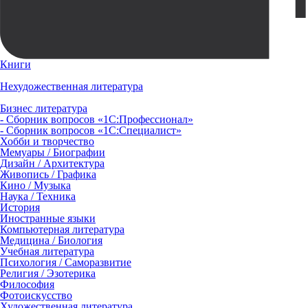
Книги
Нехудожественная литература
Бизнес литература
- Сборник вопросов «1С:Профессионал»
- Сборник вопросов «1С:Специалист»
Хобби и творчество
Мемуары / Биографии
Дизайн / Архитектура
Живопись / Графика
Кино / Музыка
Наука / Техника
История
Иностранные языки
Компьютерная литература
Медицина / Биология
Учебная литература
Психология / Саморазвитие
Религия / Эзотерика
Философия
Фотоискусство
Художественная литература