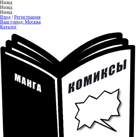
Назад
Назад
Назад
Вход
/
Регистрация
Ваш город:
Москва
Каталог