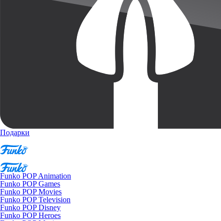
Подарки
Funko POP Animation
Funko POP Games
Funko POP Movies
Funko POP Television
Funko POP Disney
Funko POP Heroes