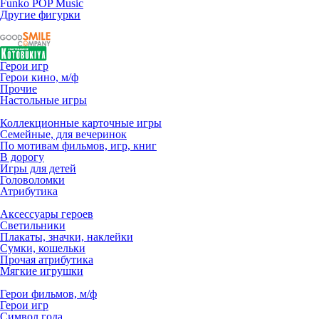
Funko POP Music
Другие фигурки
Герои игр
Герои кино, м/ф
Прочие
Настольные игры
Коллекционные карточные игры
Семейные, для вечеринок
По мотивам фильмов, игр, книг
В дорогу
Игры для детей
Головоломки
Атрибутика
Аксессуары героев
Светильники
Плакаты, значки, наклейки
Сумки, кошельки
Прочая атрибутика
Мягкие игрушки
Герои фильмов, м/ф
Герои игр
Символ года