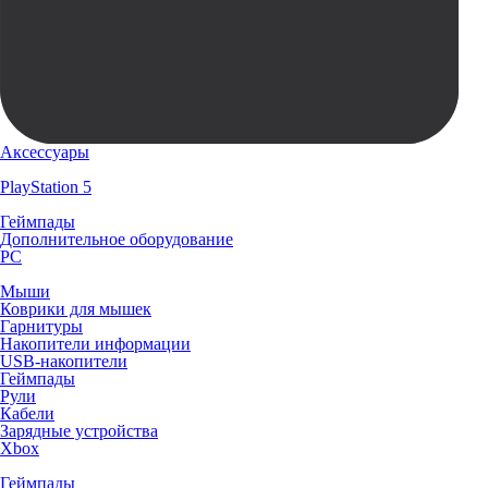
Аксессуары
PlayStation 5
Геймпады
Дополнительное оборудование
PC
Мыши
Коврики для мышек
Гарнитуры
Накопители информации
USB-накопители
Геймпады
Рули
Кабели
Зарядные устройства
Xbox
Геймпады