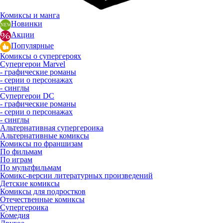
Комиксы и манга
Новинки
Акции
Популярные
Комиксы о супергероях
Супергерои Marvel
- графические романы
- серии о персонажах
- синглы
Супергерои DC
- графические романы
- серии о персонажах
- синглы
Альтернативная супергероика
Альтернативные комиксы
Комиксы по франшизам
По фильмам
По играм
По мультфильмам
Комикс-версии литературных произведений
Детские комиксы
Комиксы для подростков
Отечественные комиксы
Супергероика
Комедия