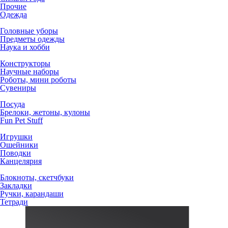
Прочие
Одежда
Головные уборы
Предметы одежды
Наука и хобби
Конструкторы
Научные наборы
Роботы, мини роботы
Сувениры
Посуда
Брелоки, жетоны, кулоны
Fun Pet Stuff
Игрушки
Ошейники
Поводки
Канцелярия
Блокноты, скетчбуки
Закладки
Ручки, карандаши
Тетради