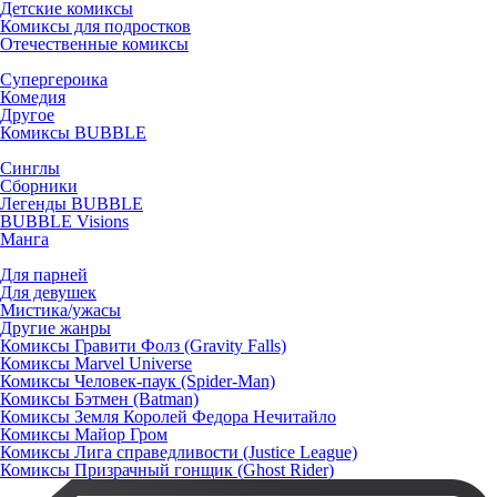
Детские комиксы
Комиксы для подростков
Отечественные комиксы
Супергероика
Комедия
Другое
Комиксы BUBBLE
Синглы
Сборники
Легенды BUBBLE
BUBBLE Visions
Манга
Для парней
Для девушек
Мистика/ужасы
Другие жанры
Комиксы Гравити Фолз (Gravity Falls)
Комиксы Marvel Universe
Комиксы Человек-паук (Spider-Man)
Комиксы Бэтмен (Batman)
Комиксы Земля Королей Федора Нечитайло
Комиксы Майор Гром
Комиксы Лига справедливости (Justice League)
Комиксы Призрачный гонщик (Ghost Rider)