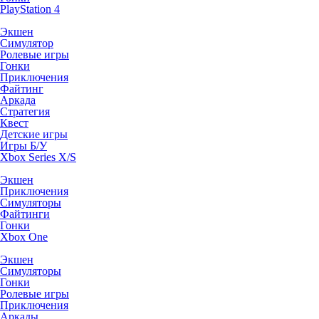
PlayStation 4
Экшен
Симулятор
Ролевые игры
Гонки
Приключения
Файтинг
Аркада
Стратегия
Квест
Детские игры
Игры Б/У
Xbox Series X/S
Экшен
Приключения
Симуляторы
Файтинги
Гонки
Xbox One
Экшен
Симуляторы
Гонки
Ролевые игры
Приключения
Аркады