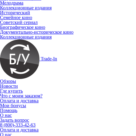
Мелодрама
Коллекционные издания
Исторический
Семейное кино
Советский сериал
Биографическое кино
Документально-историческое кино
Коллекционные издания
Trade-In
Обзоры
Новости
Где купить
Что с моим заказом?
Оплата и доставка
Мои бонусы
Помощь
О нас
Задать вопрос
8 (800)-333-42-63
Оплата и доставка
О нас