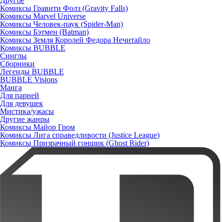
Другое
Комиксы Гравити Фолз (Gravity Falls)
Комиксы Marvel Universe
Комиксы Человек-паук (Spider-Man)
Комиксы Бэтмен (Batman)
Комиксы Земля Королей Федора Нечитайло
Комиксы BUBBLE
Синглы
Сборники
Легенды BUBBLE
BUBBLE Visions
Манга
Для парней
Для девушек
Мистика/ужасы
Другие жанры
Комиксы Майор Гром
Комиксы Лига справедливости (Justice League)
Комиксы Призрачный гонщик (Ghost Rider)