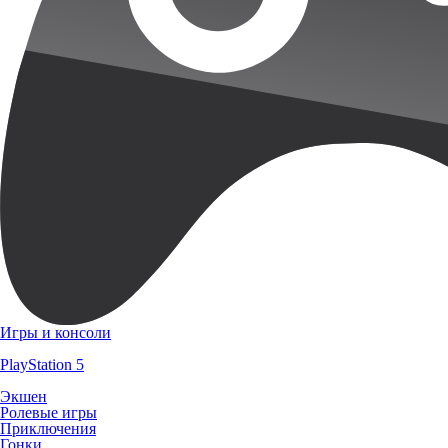
Игры и консоли
PlayStation 5
Экшен
Ролевые игры
Приключения
Гонки