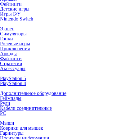
Файтинги
Детские игры
Игры Б/У
Nintendo Switch
Экшен
Симуляторы
Гонки
Ролевые игры
Приключения
Аркады
Файтинги
Стратегии
Аксессуары
PlayStation 5
PlayStation 4
Дополнительное оборудование
Геймпады
Рули
Кабели соединительные
PC
Мыши
Коврики для мышек
Гарнитуры
Носители информации