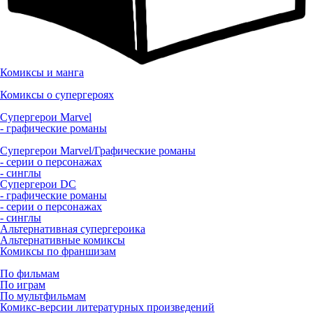
Комиксы и манга
Комиксы о супергероях
Супергерои Marvel
- графические романы
Супергерои Marvel/Графические романы
- серии о персонажах
- синглы
Супергерои DC
- графические романы
- серии о персонажах
- синглы
Альтернативная супергероика
Альтернативные комиксы
Комиксы по франшизам
По фильмам
По играм
По мультфильмам
Комикс-версии литературных произведений