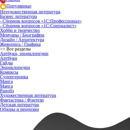
Популярные
Нехудожественная литература
Бизнес литература
- Сборник вопросов «1С:Профессионал»
- Сборник вопросов «1С:Специалист»
Хобби и творчество
Мемуары / Биографии
Дизайн / Архитектура
Живопись / Графика
>> Все разделы
Артбуки, энциклопедии
Артбуки
Гайды
Энциклопедии
Комиксы
Супергероика
Манга
Манга
Ранобэ
Художественная литература
Фантастика / Фэнтези
Детская литература
Обзоры и рецензии