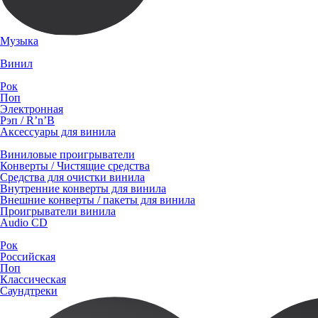
Музыка
Винил
Рок
Поп
Электронная
Рэп / R’n’B
Аксессуары для винила
Виниловые проигрыватели
Конверты / Чистящие средства
Средства для очистки винила
Внутренние конверты для винила
Внешние конверты / пакеты для винила
Проигрыватели винила
Audio CD
Рок
Российская
Поп
Классическая
Саундтреки