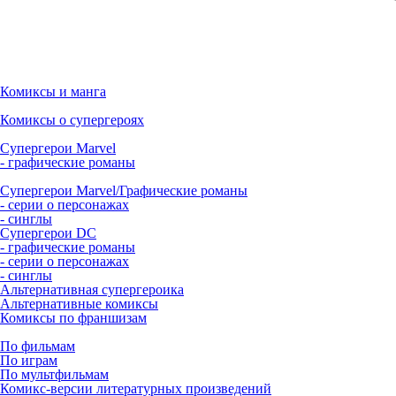
Комиксы и манга
Комиксы о супергероях
Супергерои Marvel
- графические романы
Супергерои Marvel/Графические романы
- серии о персонажах
- синглы
Супергерои DC
- графические романы
- серии о персонажах
- синглы
Альтернативная супергероика
Альтернативные комиксы
Комиксы по франшизам
По фильмам
По играм
По мультфильмам
Комикс-версии литературных произведений