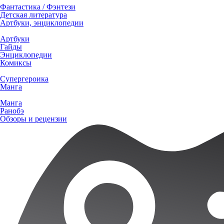
Фантастика / Фэнтези
Детская литература
Артбуки, энциклопедии
Артбуки
Гайды
Энциклопедии
Комиксы
Супергероика
Манга
Манга
Ранобэ
Обзоры и рецензии