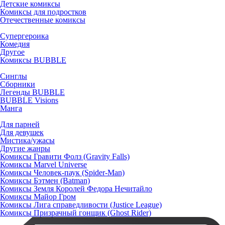
Детские комиксы
Комиксы для подростков
Отечественные комиксы
Супергероика
Комедия
Другое
Комиксы BUBBLE
Синглы
Сборники
Легенды BUBBLE
BUBBLE Visions
Манга
Для парней
Для девушек
Мистика/ужасы
Другие жанры
Комиксы Гравити Фолз (Gravity Falls)
Комиксы Marvel Universe
Комиксы Человек-паук (Spider-Man)
Комиксы Бэтмен (Batman)
Комиксы Земля Королей Федора Нечитайло
Комиксы Майор Гром
Комиксы Лига справедливости (Justice League)
Комиксы Призрачный гонщик (Ghost Rider)