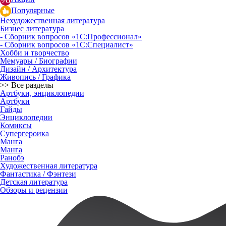
Популярные
Нехудожественная литература
Бизнес литература
- Сборник вопросов «1С:Профессионал»
- Сборник вопросов «1С:Специалист»
Хобби и творчество
Мемуары / Биографии
Дизайн / Архитектура
Живопись / Графика
>> Все разделы
Артбуки, энциклопедии
Артбуки
Гайды
Энциклопедии
Комиксы
Супергероика
Манга
Манга
Ранобэ
Художественная литература
Фантастика / Фэнтези
Детская литература
Обзоры и рецензии