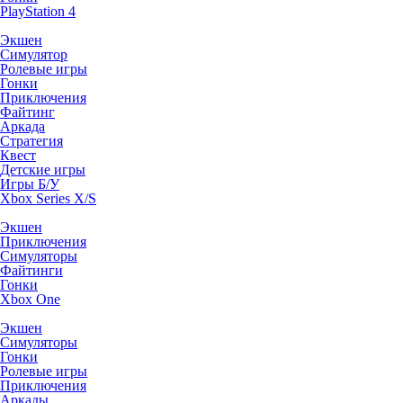
PlayStation 4
Экшен
Симулятор
Ролевые игры
Гонки
Приключения
Файтинг
Аркада
Стратегия
Квест
Детские игры
Игры Б/У
Xbox Series X/S
Экшен
Приключения
Симуляторы
Файтинги
Гонки
Xbox One
Экшен
Симуляторы
Гонки
Ролевые игры
Приключения
Аркады