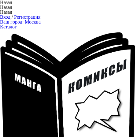
Назад
Назад
Назад
Вход
/
Регистрация
Ваш город:
Москва
Каталог