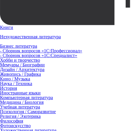
Книги
Нехудожественная литература
Бизнес литература
- Сборник вопросов «1С:Профессионал»
- Сборник вопросов «1С:Специалист»
Хобби и творчество
Мемуары / Биографии
Дизайн / Архитектура
Живопись / Графика
Кино / Музыка
Наука / Техника
История
Иностранные языки
Компьютерная литература
Медицина / Биология
Учебная литература
Психология / Саморазвитие
Религия / Эзотерика
Философия
Фотоискусство
Художественная литература