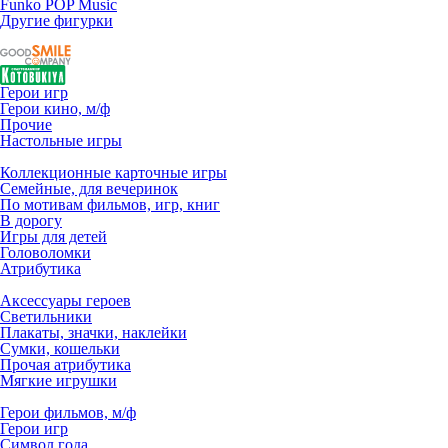
Funko POP Music
Другие фигурки
Герои игр
Герои кино, м/ф
Прочие
Настольные игры
Коллекционные карточные игры
Семейные, для вечеринок
По мотивам фильмов, игр, книг
В дорогу
Игры для детей
Головоломки
Атрибутика
Аксессуары героев
Светильники
Плакаты, значки, наклейки
Сумки, кошельки
Прочая атрибутика
Мягкие игрушки
Герои фильмов, м/ф
Герои игр
Символ года