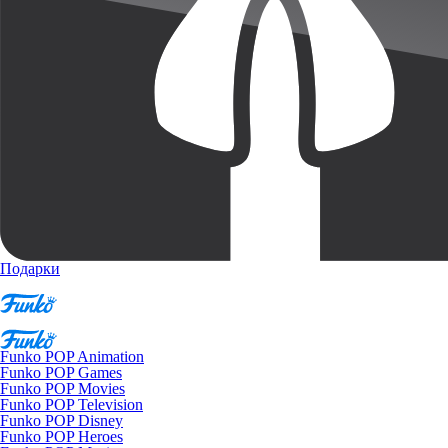
Подарки
Funko POP Animation
Funko POP Games
Funko POP Movies
Funko POP Television
Funko POP Disney
Funko POP Heroes