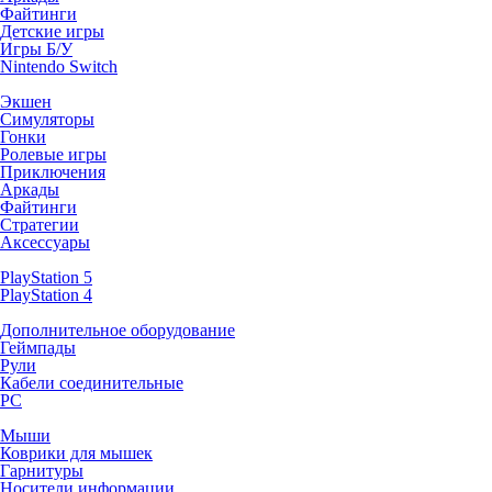
Файтинги
Детские игры
Игры Б/У
Nintendo Switch
Экшен
Симуляторы
Гонки
Ролевые игры
Приключения
Аркады
Файтинги
Стратегии
Аксессуары
PlayStation 5
PlayStation 4
Дополнительное оборудование
Геймпады
Рули
Кабели соединительные
PC
Мыши
Коврики для мышек
Гарнитуры
Носители информации