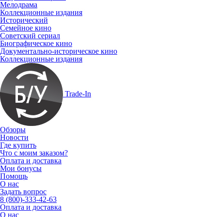
Мелодрама
Коллекционные издания
Исторический
Семейное кино
Советский сериал
Биографическое кино
Документально-историческое кино
Коллекционные издания
Trade-In
Обзоры
Новости
Где купить
Что с моим заказом?
Оплата и доставка
Мои бонусы
Помощь
О нас
Задать вопрос
8 (800)-333-42-63
Оплата и доставка
О нас