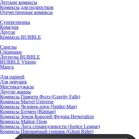
Детские комиксы
Комиксы для подростков
Отечественные комиксы
Супергероика
Комедия
Другое
Комиксы BUBBLE
Синглы
Сборники
Легенды BUBBLE
BUBBLE Visions
Манга
Для парней
Для девушек
Мистика/ужасы
Другие жанры
Комиксы Гравити Фолз (Gravity Falls)
Комиксы Marvel Universe
Комиксы Человек-паук (Spider-Man)
Комиксы Бэтмен (Batman)
Комиксы Земля Королей Федора Нечитайло
Комиксы Майор Гром
Комиксы Лига справедливости (Justice League)
Комиксы Призрачный гонщик (Ghost Rider)