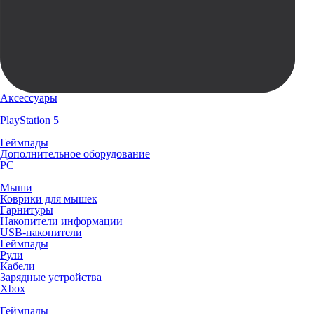
Аксессуары
PlayStation 5
Геймпады
Дополнительное оборудование
PC
Мыши
Коврики для мышек
Гарнитуры
Накопители информации
USB-накопители
Геймпады
Рули
Кабели
Зарядные устройства
Xbox
Геймпады