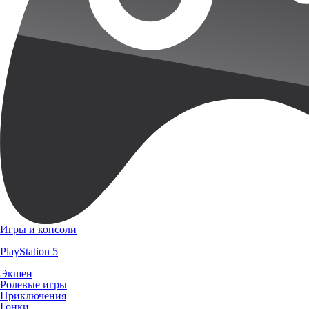
Игры и консоли
PlayStation 5
Экшен
Ролевые игры
Приключения
Гонки