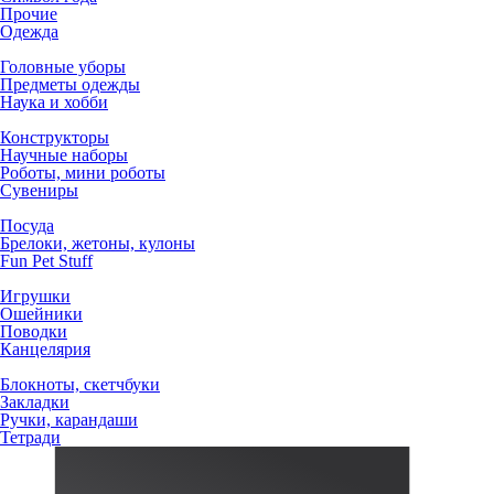
Прочие
Одежда
Головные уборы
Предметы одежды
Наука и хобби
Конструкторы
Научные наборы
Роботы, мини роботы
Сувениры
Посуда
Брелоки, жетоны, кулоны
Fun Pet Stuff
Игрушки
Ошейники
Поводки
Канцелярия
Блокноты, скетчбуки
Закладки
Ручки, карандаши
Тетради