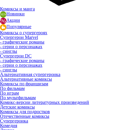
Комиксы и манга
Новинки
Акции
Популярные
Комиксы о супергероях
Супергерои Marvel
- графические романы
- серии о персонажах
- синглы
Супергерои DC
- графические романы
- серии о персонажах
- синглы
Альтернативная супергероика
Альтернативные комиксы
Комиксы по франшизам
По фильмам
По играм
По мультфильмам
Комикс-версии литературных произведений
Детские комиксы
Комиксы для подростков
Отечественные комиксы
Супергероика
Комедия