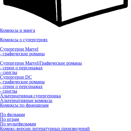
Комиксы и манга
Комиксы о супергероях
Супергерои Marvel
- графические романы
Супергерои Marvel/Графические романы
- серии о персонажах
- синглы
Супергерои DC
- графические романы
- серии о персонажах
- синглы
Альтернативная супергероика
Альтернативные комиксы
Комиксы по франшизам
По фильмам
По играм
По мультфильмам
Комикс-версии литературных произведений