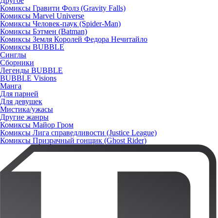
Другое
Комиксы Гравити Фолз (Gravity Falls)
Комиксы Marvel Universe
Комиксы Человек-паук (Spider-Man)
Комиксы Бэтмен (Batman)
Комиксы Земля Королей Федора Нечитайло
Комиксы BUBBLE
Синглы
Сборники
Легенды BUBBLE
BUBBLE Visions
Манга
Для парней
Для девушек
Мистика/ужасы
Другие жанры
Комиксы Майор Гром
Комиксы Лига справедливости (Justice League)
Комиксы Призрачный гонщик (Ghost Rider)