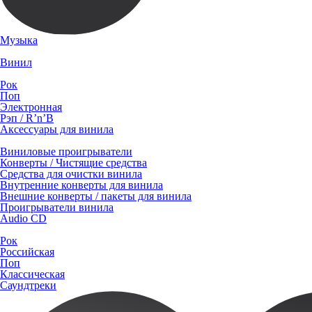
Музыка
Винил
Рок
Поп
Электронная
Рэп / R’n’B
Аксессуары для винила
Виниловые проигрыватели
Конверты / Чистящие средства
Средства для очистки винила
Внутренние конверты для винила
Внешние конверты / пакеты для винила
Проигрыватели винила
Audio CD
Рок
Российская
Поп
Классическая
Саундтреки