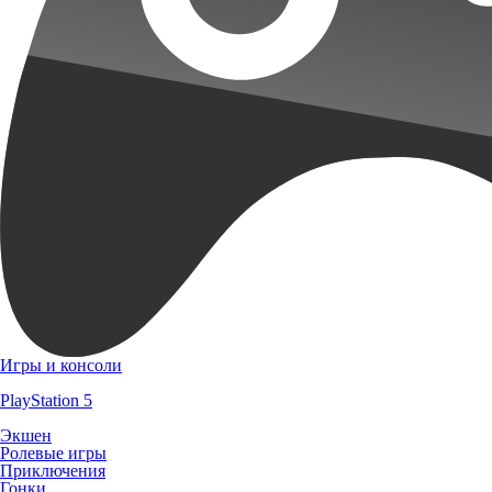
Игры и консоли
PlayStation 5
Экшен
Ролевые игры
Приключения
Гонки