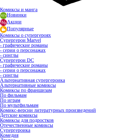
Комиксы и манга
Новинки
Акции
Популярные
Комиксы о супергероях
Супергерои Marvel
- графические романы
- серии о персонажах
- синглы
Супергерои DC
- графические романы
- серии о персонажах
- синглы
Альтернативная супергероика
Альтернативные комиксы
Комиксы по франшизам
По фильмам
По играм
По мультфильмам
Комикс-версии литературных произведений
Детские комиксы
Комиксы для подростков
Отечественные комиксы
Супергероика
Комедия