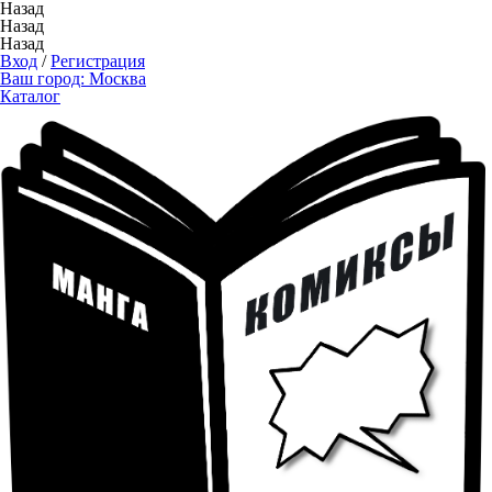
Назад
Назад
Назад
Вход
/
Регистрация
Ваш город:
Москва
Каталог