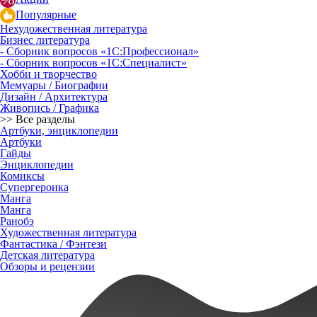
Популярные
Нехудожественная литература
Бизнес литература
- Сборник вопросов «1С:Профессионал»
- Сборник вопросов «1С:Специалист»
Хобби и творчество
Мемуары / Биографии
Дизайн / Архитектура
Живопись / Графика
>> Все разделы
Артбуки, энциклопедии
Артбуки
Гайды
Энциклопедии
Комиксы
Супергероика
Манга
Манга
Ранобэ
Художественная литература
Фантастика / Фэнтези
Детская литература
Обзоры и рецензии