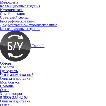
Мелодрама
Коллекционные издания
Исторический
Семейное кино
Советский сериал
Биографическое кино
Документально-историческое кино
Коллекционные издания
Trade-In
Обзоры
Новости
Где купить
Что с моим заказом?
Оплата и доставка
Мои бонусы
Помощь
О нас
Задать вопрос
8 (800)-333-42-63
Оплата и доставка
О нас