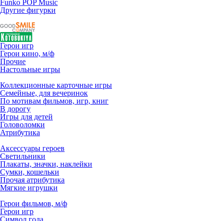
Funko POP Music
Другие фигурки
Герои игр
Герои кино, м/ф
Прочие
Настольные игры
Коллекционные карточные игры
Семейные, для вечеринок
По мотивам фильмов, игр, книг
В дорогу
Игры для детей
Головоломки
Атрибутика
Аксессуары героев
Светильники
Плакаты, значки, наклейки
Сумки, кошельки
Прочая атрибутика
Мягкие игрушки
Герои фильмов, м/ф
Герои игр
Символ года