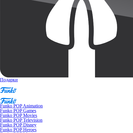
Подарки
Funko POP Animation
Funko POP Games
Funko POP Movies
Funko POP Television
Funko POP Disney
Funko POP Heroes