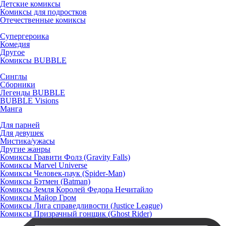
Детские комиксы
Комиксы для подростков
Отечественные комиксы
Супергероика
Комедия
Другое
Комиксы BUBBLE
Синглы
Сборники
Легенды BUBBLE
BUBBLE Visions
Манга
Для парней
Для девушек
Мистика/ужасы
Другие жанры
Комиксы Гравити Фолз (Gravity Falls)
Комиксы Marvel Universe
Комиксы Человек-паук (Spider-Man)
Комиксы Бэтмен (Batman)
Комиксы Земля Королей Федора Нечитайло
Комиксы Майор Гром
Комиксы Лига справедливости (Justice League)
Комиксы Призрачный гонщик (Ghost Rider)