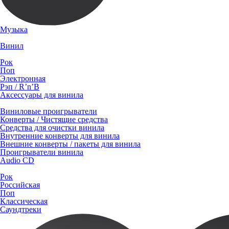
Музыка
Винил
Рок
Поп
Электронная
Рэп / R’n’B
Аксессуары для винила
Виниловые проигрыватели
Конверты / Чистящие средства
Средства для очистки винила
Внутренние конверты для винила
Внешние конверты / пакеты для винила
Проигрыватели винила
Audio CD
Рок
Российская
Поп
Классическая
Саундтреки