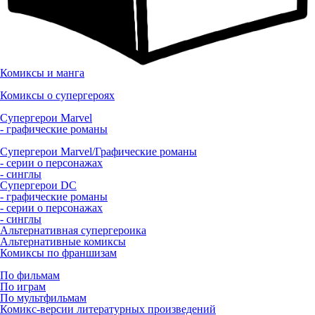
Комиксы и манга
Комиксы о супергероях
Супергерои Marvel
- графические романы
Супергерои Marvel/Графические романы
- серии о персонажах
- синглы
Супергерои DC
- графические романы
- серии о персонажах
- синглы
Альтернативная супергероика
Альтернативные комиксы
Комиксы по франшизам
По фильмам
По играм
По мультфильмам
Комикс-версии литературных произведений