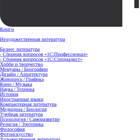
Книги
Нехудожественная литература
Бизнес литература
- Сборник вопросов «1С:Профессионал»
- Сборник вопросов «1С:Специалист»
Хобби и творчество
Мемуары / Биографии
Дизайн / Архитектура
Живопись / Графика
Кино / Музыка
Наука / Техника
История
Иностранные языки
Компьютерная литература
Медицина / Биология
Учебная литература
Психология / Саморазвитие
Религия / Эзотерика
Философия
Фотоискусство
Художественная литература