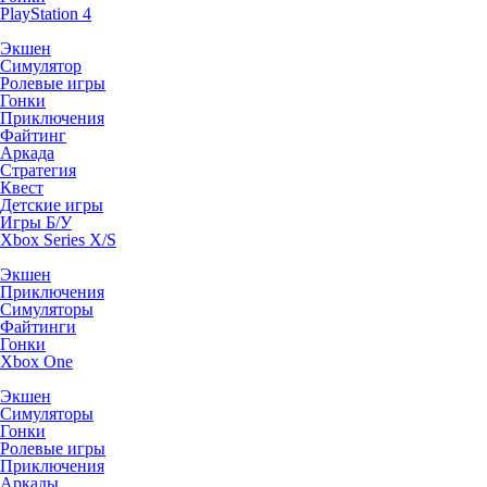
PlayStation 4
Экшен
Симулятор
Ролевые игры
Гонки
Приключения
Файтинг
Аркада
Стратегия
Квест
Детские игры
Игры Б/У
Xbox Series X/S
Экшен
Приключения
Симуляторы
Файтинги
Гонки
Xbox One
Экшен
Симуляторы
Гонки
Ролевые игры
Приключения
Аркады