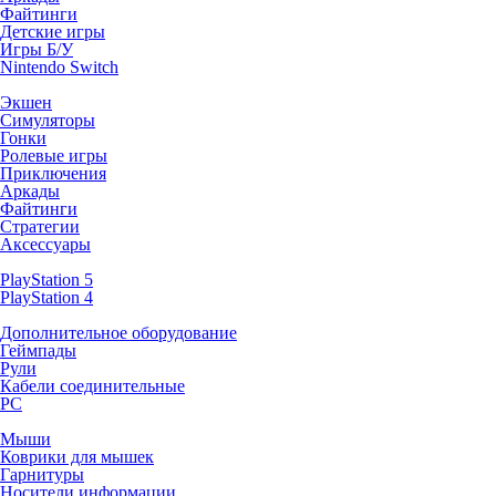
Файтинги
Детские игры
Игры Б/У
Nintendo Switch
Экшен
Симуляторы
Гонки
Ролевые игры
Приключения
Аркады
Файтинги
Стратегии
Аксессуары
PlayStation 5
PlayStation 4
Дополнительное оборудование
Геймпады
Рули
Кабели соединительные
PC
Мыши
Коврики для мышек
Гарнитуры
Носители информации