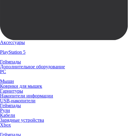
Аксессуары
PlayStation 5
Геймпады
Дополнительное оборудование
PC
Мыши
Коврики для мышек
Гарнитуры
Накопители информации
USB-накопители
Геймпады
Рули
Кабели
Зарядные устройства
Xbox
Геймпады