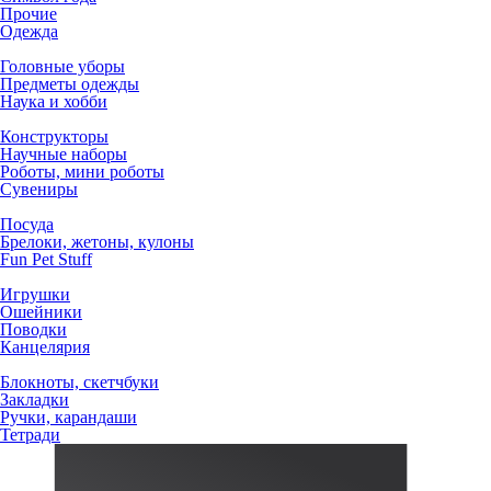
Прочие
Одежда
Головные уборы
Предметы одежды
Наука и хобби
Конструкторы
Научные наборы
Роботы, мини роботы
Сувениры
Посуда
Брелоки, жетоны, кулоны
Fun Pet Stuff
Игрушки
Ошейники
Поводки
Канцелярия
Блокноты, скетчбуки
Закладки
Ручки, карандаши
Тетради