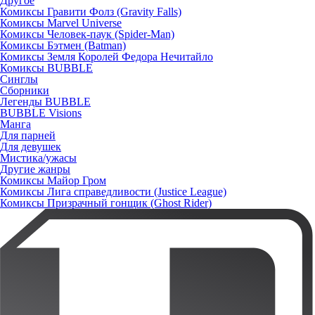
Другое
Комиксы Гравити Фолз (Gravity Falls)
Комиксы Marvel Universe
Комиксы Человек-паук (Spider-Man)
Комиксы Бэтмен (Batman)
Комиксы Земля Королей Федора Нечитайло
Комиксы BUBBLE
Синглы
Сборники
Легенды BUBBLE
BUBBLE Visions
Манга
Для парней
Для девушек
Мистика/ужасы
Другие жанры
Комиксы Майор Гром
Комиксы Лига справедливости (Justice League)
Комиксы Призрачный гонщик (Ghost Rider)