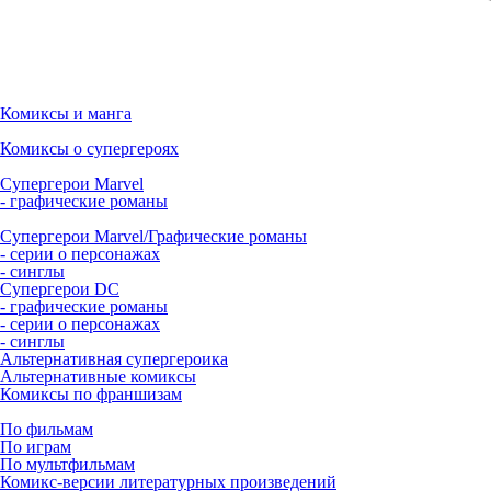
Комиксы и манга
Комиксы о супергероях
Супергерои Marvel
- графические романы
Супергерои Marvel/Графические романы
- серии о персонажах
- синглы
Супергерои DC
- графические романы
- серии о персонажах
- синглы
Альтернативная супергероика
Альтернативные комиксы
Комиксы по франшизам
По фильмам
По играм
По мультфильмам
Комикс-версии литературных произведений