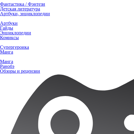
Фантастика / Фэнтези
Детская литература
Артбуки, энциклопедии
Артбуки
Гайды
Энциклопедии
Комиксы
Супергероика
Манга
Манга
Ранобэ
Обзоры и рецензии