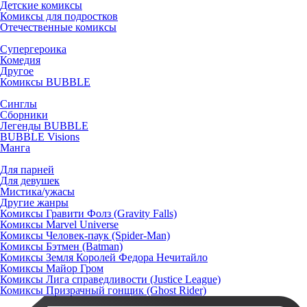
Детские комиксы
Комиксы для подростков
Отечественные комиксы
Супергероика
Комедия
Другое
Комиксы BUBBLE
Синглы
Сборники
Легенды BUBBLE
BUBBLE Visions
Манга
Для парней
Для девушек
Мистика/ужасы
Другие жанры
Комиксы Гравити Фолз (Gravity Falls)
Комиксы Marvel Universe
Комиксы Человек-паук (Spider-Man)
Комиксы Бэтмен (Batman)
Комиксы Земля Королей Федора Нечитайло
Комиксы Майор Гром
Комиксы Лига справедливости (Justice League)
Комиксы Призрачный гонщик (Ghost Rider)