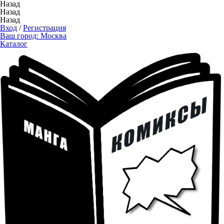
Назад
Назад
Назад
Вход
/
Регистрация
Ваш город:
Москва
Каталог