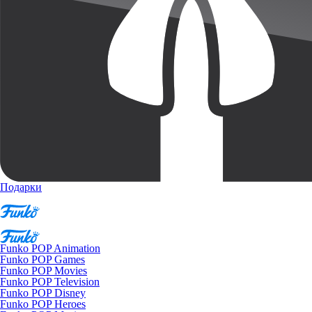
Подарки
Funko POP Animation
Funko POP Games
Funko POP Movies
Funko POP Television
Funko POP Disney
Funko POP Heroes