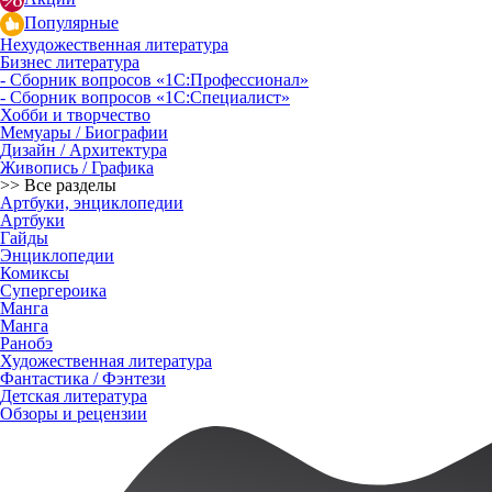
Популярные
Нехудожественная литература
Бизнес литература
- Сборник вопросов «1С:Профессионал»
- Сборник вопросов «1С:Специалист»
Хобби и творчество
Мемуары / Биографии
Дизайн / Архитектура
Живопись / Графика
>> Все разделы
Артбуки, энциклопедии
Артбуки
Гайды
Энциклопедии
Комиксы
Супергероика
Манга
Манга
Ранобэ
Художественная литература
Фантастика / Фэнтези
Детская литература
Обзоры и рецензии