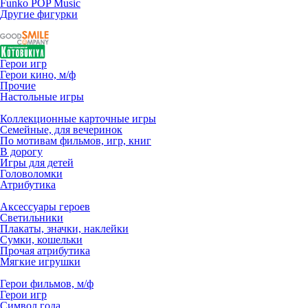
Funko POP Music
Другие фигурки
Герои игр
Герои кино, м/ф
Прочие
Настольные игры
Коллекционные карточные игры
Семейные, для вечеринок
По мотивам фильмов, игр, книг
В дорогу
Игры для детей
Головоломки
Атрибутика
Аксессуары героев
Светильники
Плакаты, значки, наклейки
Сумки, кошельки
Прочая атрибутика
Мягкие игрушки
Герои фильмов, м/ф
Герои игр
Символ года