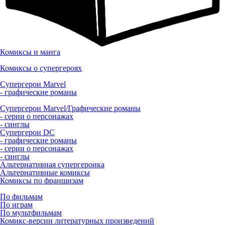
Комиксы и манга
Комиксы о супергероях
Супергерои Marvel
- графические романы
Супергерои Marvel/Графические романы
- серии о персонажах
- синглы
Супергерои DC
- графические романы
- серии о персонажах
- синглы
Альтернативная супергероика
Альтернативные комиксы
Комиксы по франшизам
По фильмам
По играм
По мультфильмам
Комикс-версии литературных произведений