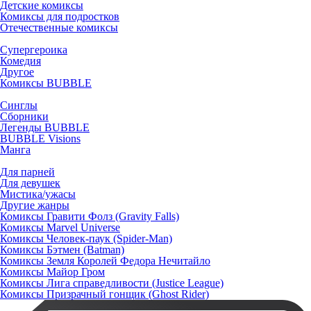
Детские комиксы
Комиксы для подростков
Отечественные комиксы
Супергероика
Комедия
Другое
Комиксы BUBBLE
Синглы
Сборники
Легенды BUBBLE
BUBBLE Visions
Манга
Для парней
Для девушек
Мистика/ужасы
Другие жанры
Комиксы Гравити Фолз (Gravity Falls)
Комиксы Marvel Universe
Комиксы Человек-паук (Spider-Man)
Комиксы Бэтмен (Batman)
Комиксы Земля Королей Федора Нечитайло
Комиксы Майор Гром
Комиксы Лига справедливости (Justice League)
Комиксы Призрачный гонщик (Ghost Rider)