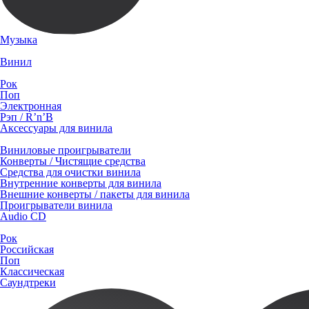
Музыка
Винил
Рок
Поп
Электронная
Рэп / R’n’B
Аксессуары для винила
Виниловые проигрыватели
Конверты / Чистящие средства
Средства для очистки винила
Внутренние конверты для винила
Внешние конверты / пакеты для винила
Проигрыватели винила
Audio CD
Рок
Российская
Поп
Классическая
Саундтреки