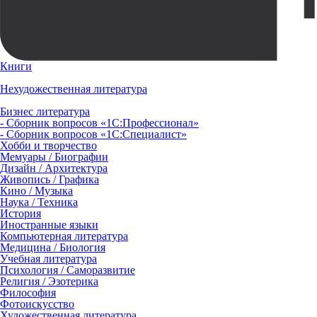
Книги
Нехудожественная литература
Бизнес литература
- Сборник вопросов «1С:Профессионал»
- Сборник вопросов «1С:Специалист»
Хобби и творчество
Мемуары / Биографии
Дизайн / Архитектура
Живопись / Графика
Кино / Музыка
Наука / Техника
История
Иностранные языки
Компьютерная литература
Медицина / Биология
Учебная литература
Психология / Саморазвитие
Религия / Эзотерика
Философия
Фотоискусство
Художественная литература