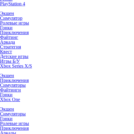
PlayStation 4
Экшен
Симулятор
Ролевые игры
Гонки
Приключения
Файтинг
Аркада
Стратегия
Квест
Детские игры
Игры Б/У
Xbox Series X/S
Экшен
Приключения
Симуляторы
Файтинги
Гонки
Xbox One
Экшен
Симуляторы
Гонки
Ролевые игры
Приключения
Аркады