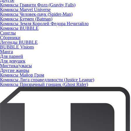
Другое
Комиксы Гравити Фолз (Gravity Falls)
Комиксы Marvel Universe
Комиксы Человек-паук (Spider-Man)
Комиксы Бэтмен (Batman)
Комиксы Земля Королей Федора Нечитайло
Комиксы BUBBLE
Синглы
Сборники
Легенды BUBBLE
BUBBLE Visions
Манга
Для парней
Для девушек
Мистика/ужасы
Другие жанры
Комиксы Майор Гром
Комиксы Лига справедливости (Justice League)
Комиксы Призрачный гонщик (Ghost Rider)