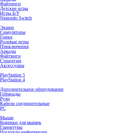
Файтинги
Детские игры
Игры Б/У
Nintendo Switch
Экшен
Симуляторы
Гонки
Ролевые игры
Приключения
Аркады
Файтинги
Стратегии
Аксессуары
PlayStation 5
PlayStation 4
Дополнительное оборудование
Геймпады
Рули
Кабели соединительные
PC
Мыши
Коврики для мышек
Гарнитуры
Носители информации