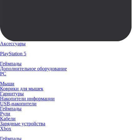
Аксессуары
PlayStation 5
Геймпады
Дополнительное оборудование
PC
Мыши
Коврики для мышек
Гарнитуры
Накопители информации
USB-накопители
Геймпады
Рули
Кабели
Зарядные устройства
Xbox
Геймпады