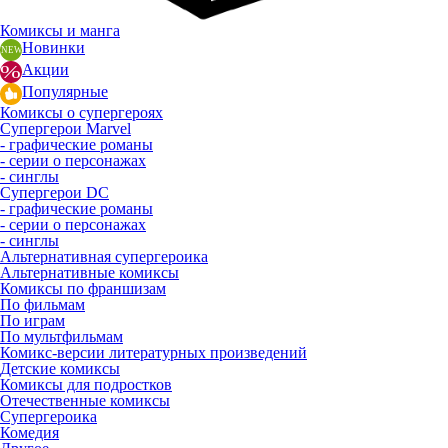
Комиксы и манга
Новинки
Акции
Популярные
Комиксы о супергероях
Супергерои Marvel
- графические романы
- серии о персонажах
- синглы
Супергерои DC
- графические романы
- серии о персонажах
- синглы
Альтернативная супергероика
Альтернативные комиксы
Комиксы по франшизам
По фильмам
По играм
По мультфильмам
Комикс-версии литературных произведений
Детские комиксы
Комиксы для подростков
Отечественные комиксы
Супергероика
Комедия