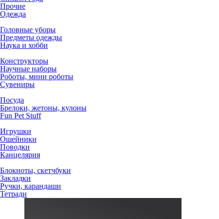
Прочие
Одежда
Головные уборы
Предметы одежды
Наука и хобби
Конструкторы
Научные наборы
Роботы, мини роботы
Сувениры
Посуда
Брелоки, жетоны, кулоны
Fun Pet Stuff
Игрушки
Ошейники
Поводки
Канцелярия
Блокноты, скетчбуки
Закладки
Ручки, карандаши
Тетради