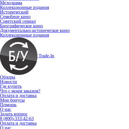
Мелодрама
Коллекционные издания
Исторический
Семейное кино
Советский сериал
Биографическое кино
Документально-историческое кино
Коллекционные издания
Trade-In
Обзоры
Новости
Где купить
Что с моим заказом?
Оплата и доставка
Мои бонусы
Помощь
О нас
Задать вопрос
8 (800)-333-42-63
Оплата и доставка
О нас