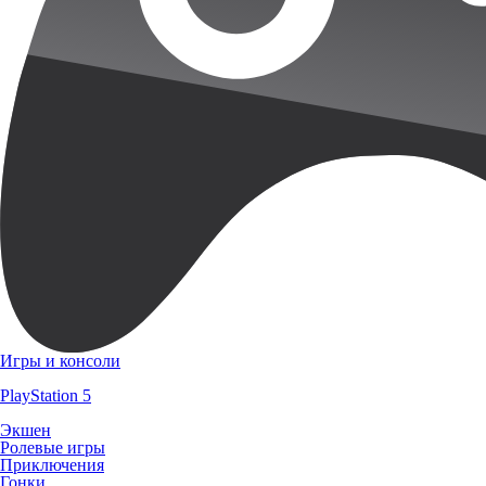
Игры и консоли
PlayStation 5
Экшен
Ролевые игры
Приключения
Гонки