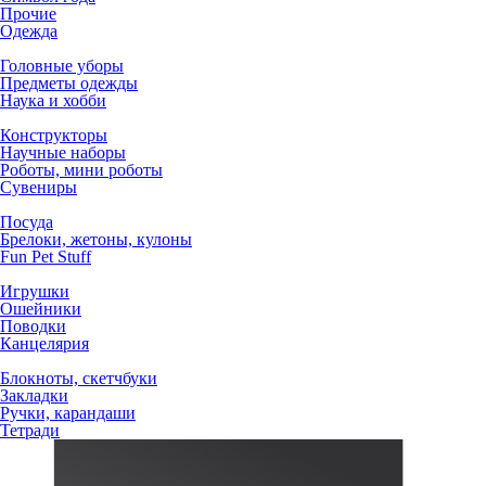
Прочие
Одежда
Головные уборы
Предметы одежды
Наука и хобби
Конструкторы
Научные наборы
Роботы, мини роботы
Сувениры
Посуда
Брелоки, жетоны, кулоны
Fun Pet Stuff
Игрушки
Ошейники
Поводки
Канцелярия
Блокноты, скетчбуки
Закладки
Ручки, карандаши
Тетради