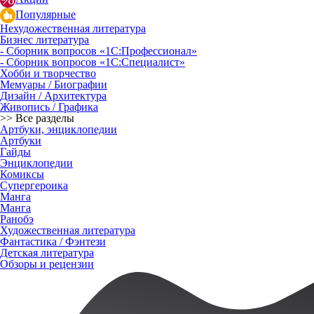
Популярные
Нехудожественная литература
Бизнес литература
- Сборник вопросов «1С:Профессионал»
- Сборник вопросов «1С:Специалист»
Хобби и творчество
Мемуары / Биографии
Дизайн / Архитектура
Живопись / Графика
>> Все разделы
Артбуки, энциклопедии
Артбуки
Гайды
Энциклопедии
Комиксы
Супергероика
Манга
Манга
Ранобэ
Художественная литература
Фантастика / Фэнтези
Детская литература
Обзоры и рецензии