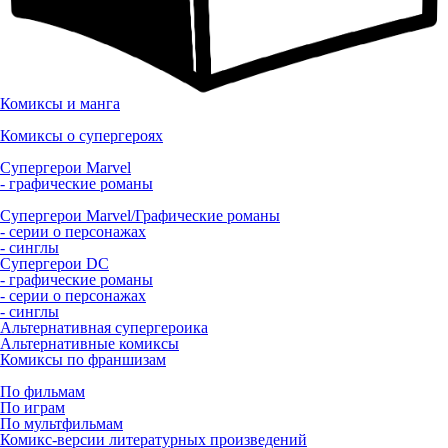
Комиксы и манга
Комиксы о супергероях
Супергерои Marvel
- графические романы
Супергерои Marvel/Графические романы
- серии о персонажах
- синглы
Супергерои DC
- графические романы
- серии о персонажах
- синглы
Альтернативная супергероика
Альтернативные комиксы
Комиксы по франшизам
По фильмам
По играм
По мультфильмам
Комикс-версии литературных произведений