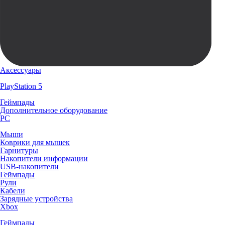
Аксессуары
PlayStation 5
Геймпады
Дополнительное оборудование
PC
Мыши
Коврики для мышек
Гарнитуры
Накопители информации
USB-накопители
Геймпады
Рули
Кабели
Зарядные устройства
Xbox
Геймпады