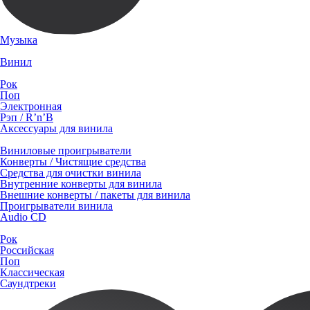
Музыка
Винил
Рок
Поп
Электронная
Рэп / R’n’B
Аксессуары для винила
Виниловые проигрыватели
Конверты / Чистящие средства
Средства для очистки винила
Внутренние конверты для винила
Внешние конверты / пакеты для винила
Проигрыватели винила
Audio CD
Рок
Российская
Поп
Классическая
Саундтреки