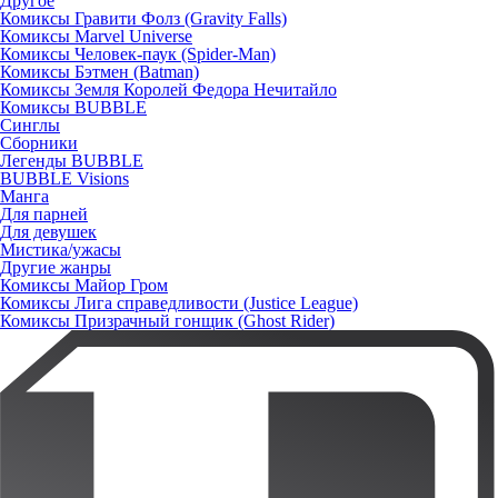
Другое
Комиксы Гравити Фолз (Gravity Falls)
Комиксы Marvel Universe
Комиксы Человек-паук (Spider-Man)
Комиксы Бэтмен (Batman)
Комиксы Земля Королей Федора Нечитайло
Комиксы BUBBLE
Синглы
Сборники
Легенды BUBBLE
BUBBLE Visions
Манга
Для парней
Для девушек
Мистика/ужасы
Другие жанры
Комиксы Майор Гром
Комиксы Лига справедливости (Justice League)
Комиксы Призрачный гонщик (Ghost Rider)