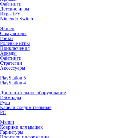
Файтинги
Детские игры
Игры Б/У
Nintendo Switch
Экшен
Симуляторы
Гонки
Ролевые игры
Приключения
Аркады
Файтинги
Стратегии
Аксессуары
PlayStation 5
PlayStation 4
Дополнительное оборудование
Геймпады
Рули
Кабели соединительные
PC
Мыши
Коврики для мышек
Гарнитуры
Носители информации