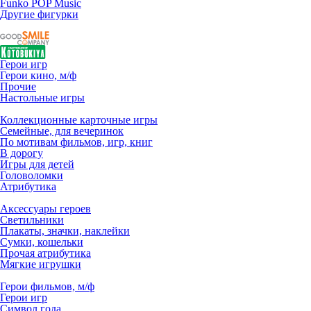
Funko POP Music
Другие фигурки
Герои игр
Герои кино, м/ф
Прочие
Настольные игры
Коллекционные карточные игры
Семейные, для вечеринок
По мотивам фильмов, игр, книг
В дорогу
Игры для детей
Головоломки
Атрибутика
Аксессуары героев
Светильники
Плакаты, значки, наклейки
Сумки, кошельки
Прочая атрибутика
Мягкие игрушки
Герои фильмов, м/ф
Герои игр
Символ года