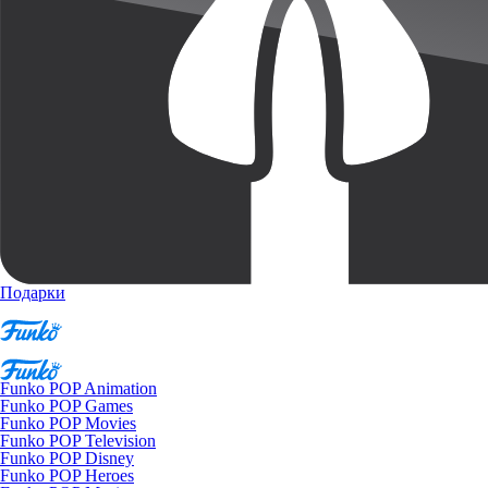
Подарки
Funko POP Animation
Funko POP Games
Funko POP Movies
Funko POP Television
Funko POP Disney
Funko POP Heroes