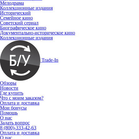
Мелодрама
Коллекционные издания
Исторический
Семейное кино
Советский сериал
Биографическое кино
Документально-историческое кино
Коллекционные издания
Trade-In
Обзоры
Новости
Где купить
Что с моим заказом?
Оплата и доставка
Мои бонусы
Помощь
О нас
Задать вопрос
8 (800)-333-42-63
Оплата и доставка
О нас