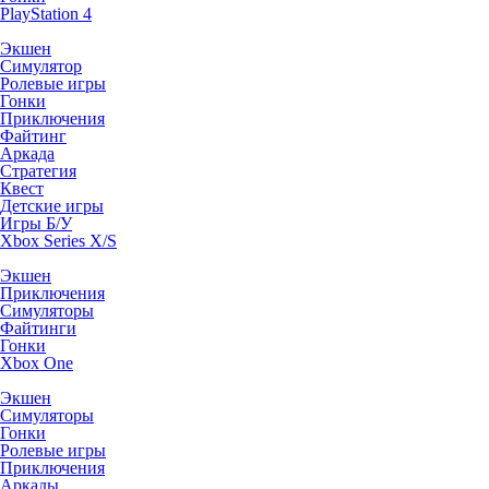
PlayStation 4
Экшен
Симулятор
Ролевые игры
Гонки
Приключения
Файтинг
Аркада
Стратегия
Квест
Детские игры
Игры Б/У
Xbox Series X/S
Экшен
Приключения
Симуляторы
Файтинги
Гонки
Xbox One
Экшен
Симуляторы
Гонки
Ролевые игры
Приключения
Аркады