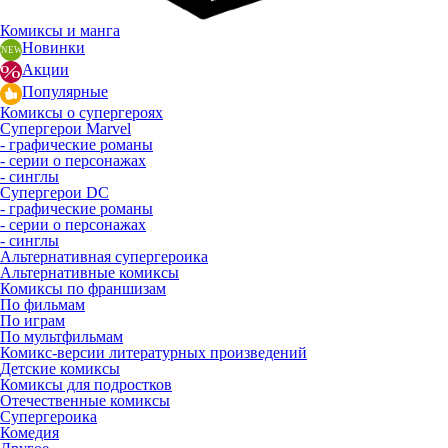
Комиксы и манга
Новинки
Акции
Популярные
Комиксы о супергероях
Супергерои Marvel
- графические романы
- серии о персонажах
- синглы
Супергерои DC
- графические романы
- серии о персонажах
- синглы
Альтернативная супергероика
Альтернативные комиксы
Комиксы по франшизам
По фильмам
По играм
По мультфильмам
Комикс-версии литературных произведений
Детские комиксы
Комиксы для подростков
Отечественные комиксы
Супергероика
Комедия