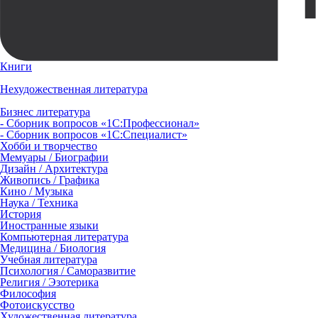
Книги
Нехудожественная литература
Бизнес литература
- Сборник вопросов «1С:Профессионал»
- Сборник вопросов «1С:Специалист»
Хобби и творчество
Мемуары / Биографии
Дизайн / Архитектура
Живопись / Графика
Кино / Музыка
Наука / Техника
История
Иностранные языки
Компьютерная литература
Медицина / Биология
Учебная литература
Психология / Саморазвитие
Религия / Эзотерика
Философия
Фотоискусство
Художественная литература