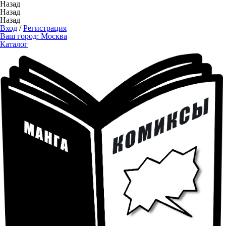
Назад
Назад
Назад
Вход
/
Регистрация
Ваш город:
Москва
Каталог