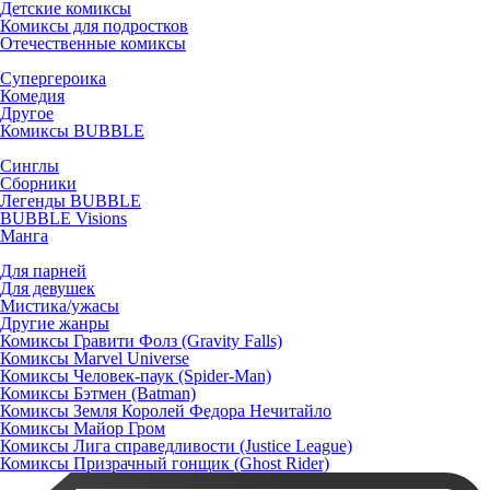
Детские комиксы
Комиксы для подростков
Отечественные комиксы
Супергероика
Комедия
Другое
Комиксы BUBBLE
Синглы
Сборники
Легенды BUBBLE
BUBBLE Visions
Манга
Для парней
Для девушек
Мистика/ужасы
Другие жанры
Комиксы Гравити Фолз (Gravity Falls)
Комиксы Marvel Universe
Комиксы Человек-паук (Spider-Man)
Комиксы Бэтмен (Batman)
Комиксы Земля Королей Федора Нечитайло
Комиксы Майор Гром
Комиксы Лига справедливости (Justice League)
Комиксы Призрачный гонщик (Ghost Rider)