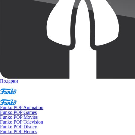
Подарки
Funko POP Animation
Funko POP Games
Funko POP Movies
Funko POP Television
Funko POP Disney
Funko POP Heroes