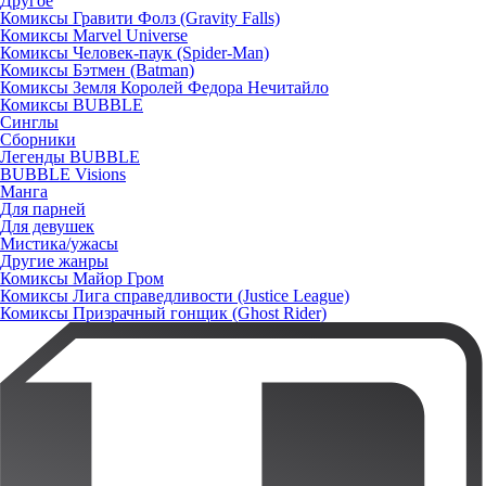
Другое
Комиксы Гравити Фолз (Gravity Falls)
Комиксы Marvel Universe
Комиксы Человек-паук (Spider-Man)
Комиксы Бэтмен (Batman)
Комиксы Земля Королей Федора Нечитайло
Комиксы BUBBLE
Синглы
Сборники
Легенды BUBBLE
BUBBLE Visions
Манга
Для парней
Для девушек
Мистика/ужасы
Другие жанры
Комиксы Майор Гром
Комиксы Лига справедливости (Justice League)
Комиксы Призрачный гонщик (Ghost Rider)