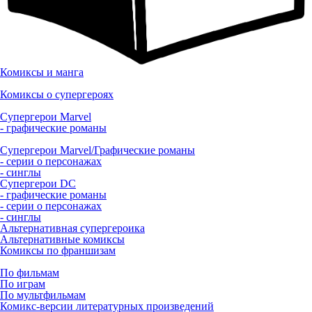
Комиксы и манга
Комиксы о супергероях
Супергерои Marvel
- графические романы
Супергерои Marvel/Графические романы
- серии о персонажах
- синглы
Супергерои DC
- графические романы
- серии о персонажах
- синглы
Альтернативная супергероика
Альтернативные комиксы
Комиксы по франшизам
По фильмам
По играм
По мультфильмам
Комикс-версии литературных произведений