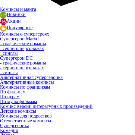
Комиксы и манга
Новинки
Акции
Популярные
Комиксы о супергероях
Супергерои Marvel
- графические романы
- серии о персонажах
- синглы
Супергерои DC
- графические романы
- серии о персонажах
- синглы
Альтернативная супергероика
Альтернативные комиксы
Комиксы по франшизам
По фильмам
По играм
По мультфильмам
Комикс-версии литературных произведений
Детские комиксы
Комиксы для подростков
Отечественные комиксы
Супергероика
Комедия