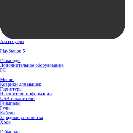
Аксессуары
PlayStation 5
Геймпады
Дополнительное оборудование
PC
Мыши
Коврики для мышек
Гарнитуры
Накопители информации
USB-накопители
Геймпады
Рули
Кабели
Зарядные устройства
Xbox
Геймпады