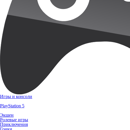
Игры и консоли
PlayStation 5
Экшен
Ролевые игры
Приключения
Гонки