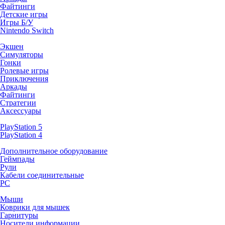
Файтинги
Детские игры
Игры Б/У
Nintendo Switch
Экшен
Симуляторы
Гонки
Ролевые игры
Приключения
Аркады
Файтинги
Стратегии
Аксессуары
PlayStation 5
PlayStation 4
Дополнительное оборудование
Геймпады
Рули
Кабели соединительные
PC
Мыши
Коврики для мышек
Гарнитуры
Носители информации