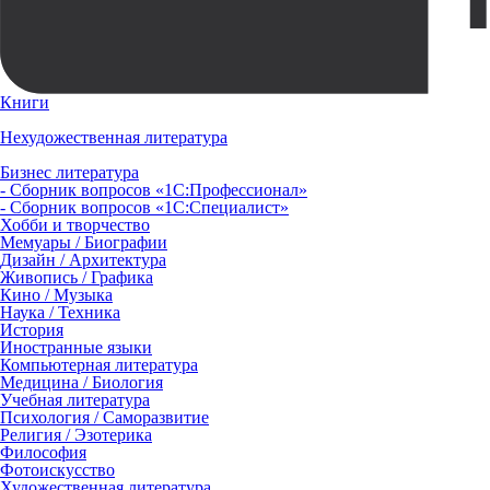
Книги
Нехудожественная литература
Бизнес литература
- Сборник вопросов «1С:Профессионал»
- Сборник вопросов «1С:Специалист»
Хобби и творчество
Мемуары / Биографии
Дизайн / Архитектура
Живопись / Графика
Кино / Музыка
Наука / Техника
История
Иностранные языки
Компьютерная литература
Медицина / Биология
Учебная литература
Психология / Саморазвитие
Религия / Эзотерика
Философия
Фотоискусство
Художественная литература