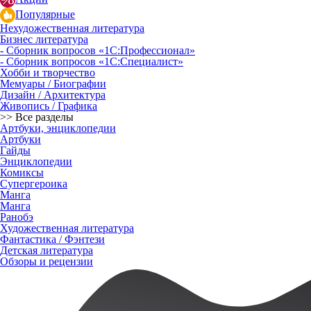
Популярные
Нехудожественная литература
Бизнес литература
- Сборник вопросов «1С:Профессионал»
- Сборник вопросов «1С:Специалист»
Хобби и творчество
Мемуары / Биографии
Дизайн / Архитектура
Живопись / Графика
>> Все разделы
Артбуки, энциклопедии
Артбуки
Гайды
Энциклопедии
Комиксы
Супергероика
Манга
Манга
Ранобэ
Художественная литература
Фантастика / Фэнтези
Детская литература
Обзоры и рецензии