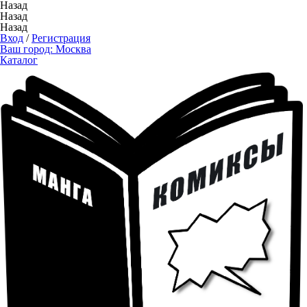
Назад
Назад
Назад
Вход
/
Регистрация
Ваш город:
Москва
Каталог