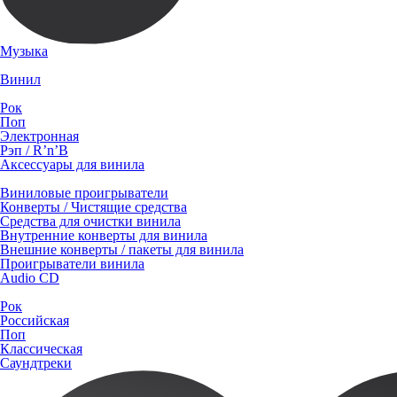
Музыка
Винил
Рок
Поп
Электронная
Рэп / R’n’B
Аксессуары для винила
Виниловые проигрыватели
Конверты / Чистящие средства
Средства для очистки винила
Внутренние конверты для винила
Внешние конверты / пакеты для винила
Проигрыватели винила
Audio CD
Рок
Российская
Поп
Классическая
Саундтреки