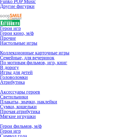
Funko POP Music
Другие фигурки
Герои игр
Герои кино, м/ф
Прочие
Настольные игры
Коллекционные карточные игры
Семейные, для вечеринок
По мотивам фильмов, игр, книг
В дорогу
Игры для детей
Головоломки
Атрибутика
Аксессуары героев
Светильники
Плакаты, значки, наклейки
Сумки, кошельки
Прочая атрибутика
Мягкие игрушки
Герои фильмов, м/ф
Герои игр
Символ года