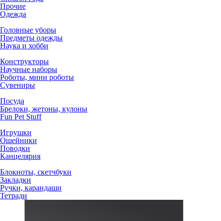
Прочие
Одежда
Головные уборы
Предметы одежды
Наука и хобби
Конструкторы
Научные наборы
Роботы, мини роботы
Сувениры
Посуда
Брелоки, жетоны, кулоны
Fun Pet Stuff
Игрушки
Ошейники
Поводки
Канцелярия
Блокноты, скетчбуки
Закладки
Ручки, карандаши
Тетради