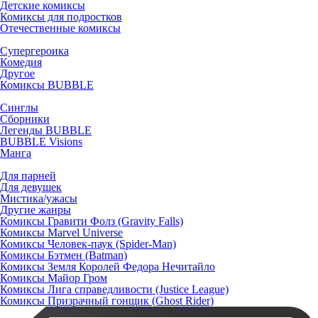
Детские комиксы
Комиксы для подростков
Отечественные комиксы
Супергероика
Комедия
Другое
Комиксы BUBBLE
Синглы
Сборники
Легенды BUBBLE
BUBBLE Visions
Манга
Для парней
Для девушек
Мистика/ужасы
Другие жанры
Комиксы Гравити Фолз (Gravity Falls)
Комиксы Marvel Universe
Комиксы Человек-паук (Spider-Man)
Комиксы Бэтмен (Batman)
Комиксы Земля Королей Федора Нечитайло
Комиксы Майор Гром
Комиксы Лига справедливости (Justice League)
Комиксы Призрачный гонщик (Ghost Rider)