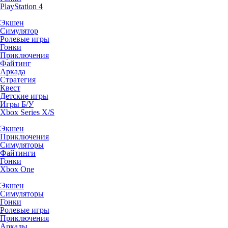
PlayStation 4
Экшен
Симулятор
Ролевые игры
Гонки
Приключения
Файтинг
Аркада
Стратегия
Квест
Детские игры
Игры Б/У
Xbox Series X/S
Экшен
Приключения
Симуляторы
Файтинги
Гонки
Xbox One
Экшен
Симуляторы
Гонки
Ролевые игры
Приключения
Аркады