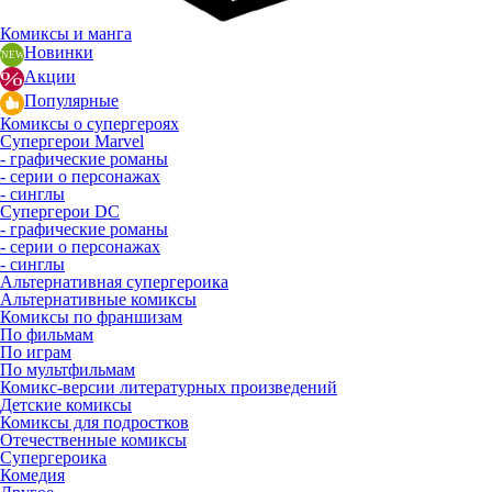
Комиксы и манга
Новинки
Акции
Популярные
Комиксы о супергероях
Супергерои Marvel
- графические романы
- серии о персонажах
- синглы
Супергерои DC
- графические романы
- серии о персонажах
- синглы
Альтернативная супергероика
Альтернативные комиксы
Комиксы по франшизам
По фильмам
По играм
По мультфильмам
Комикс-версии литературных произведений
Детские комиксы
Комиксы для подростков
Отечественные комиксы
Супергероика
Комедия