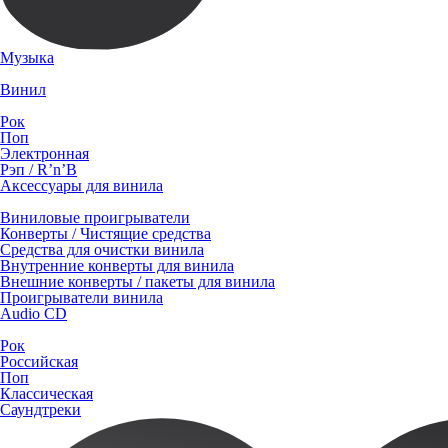
Музыка
Винил
Рок
Поп
Электронная
Рэп / R’n’B
Аксессуары для винила
Виниловые проигрыватели
Конверты / Чистящие средства
Средства для очистки винила
Внутренние конверты для винила
Внешние конверты / пакеты для винила
Проигрыватели винила
Audio CD
Рок
Российская
Поп
Классическая
Саундтреки