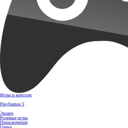
Игры и консоли
PlayStation 5
Экшен
Ролевые игры
Приключения
Гонки