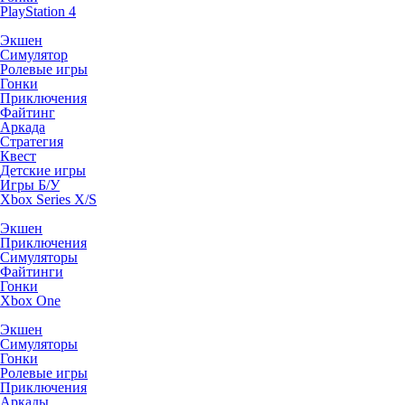
PlayStation 4
Экшен
Симулятор
Ролевые игры
Гонки
Приключения
Файтинг
Аркада
Стратегия
Квест
Детские игры
Игры Б/У
Xbox Series X/S
Экшен
Приключения
Симуляторы
Файтинги
Гонки
Xbox One
Экшен
Симуляторы
Гонки
Ролевые игры
Приключения
Аркады