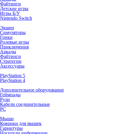
Файтинги
Детские игры
Игры Б/У
Nintendo Switch
Экшен
Симуляторы
Гонки
Ролевые игры
Приключения
Аркады
Файтинги
Стратегии
Аксессуары
PlayStation 5
PlayStation 4
Дополнительное оборудование
Геймпады
Рули
Кабели соединительные
PC
Мыши
Коврики для мышек
Гарнитуры
Носители информации