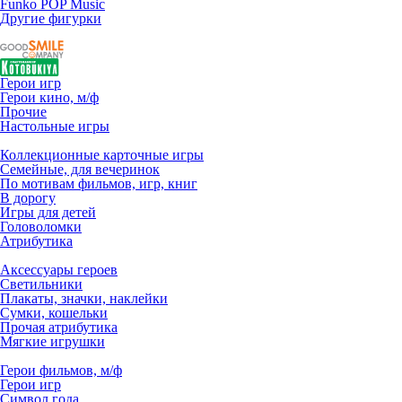
Funko POP Music
Другие фигурки
Герои игр
Герои кино, м/ф
Прочие
Настольные игры
Коллекционные карточные игры
Семейные, для вечеринок
По мотивам фильмов, игр, книг
В дорогу
Игры для детей
Головоломки
Атрибутика
Аксессуары героев
Светильники
Плакаты, значки, наклейки
Сумки, кошельки
Прочая атрибутика
Мягкие игрушки
Герои фильмов, м/ф
Герои игр
Символ года