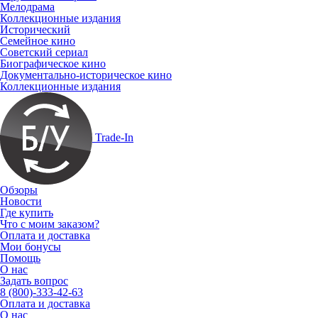
Мелодрама
Коллекционные издания
Исторический
Семейное кино
Советский сериал
Биографическое кино
Документально-историческое кино
Коллекционные издания
Trade-In
Обзоры
Новости
Где купить
Что с моим заказом?
Оплата и доставка
Мои бонусы
Помощь
О нас
Задать вопрос
8 (800)-333-42-63
Оплата и доставка
О нас