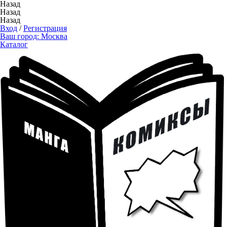
Назад
Назад
Назад
Вход
/
Регистрация
Ваш город:
Москва
Каталог