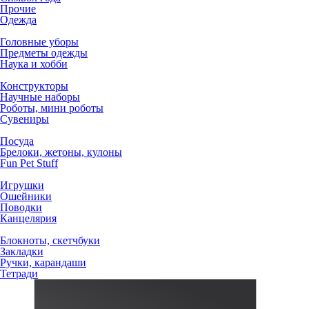
Прочие
Одежда
Головные уборы
Предметы одежды
Наука и хобби
Конструкторы
Научные наборы
Роботы, мини роботы
Сувениры
Посуда
Брелоки, жетоны, кулоны
Fun Pet Stuff
Игрушки
Ошейники
Поводки
Канцелярия
Блокноты, скетчбуки
Закладки
Ручки, карандаши
Тетради