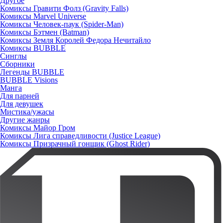
Другое
Комиксы Гравити Фолз (Gravity Falls)
Комиксы Marvel Universe
Комиксы Человек-паук (Spider-Man)
Комиксы Бэтмен (Batman)
Комиксы Земля Королей Федора Нечитайло
Комиксы BUBBLE
Синглы
Сборники
Легенды BUBBLE
BUBBLE Visions
Манга
Для парней
Для девушек
Мистика/ужасы
Другие жанры
Комиксы Майор Гром
Комиксы Лига справедливости (Justice League)
Комиксы Призрачный гонщик (Ghost Rider)