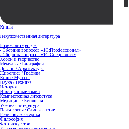
Книги
Нехудожественная литература
Бизнес литература
- Сборник вопросов «1С:Профессионал»
- Сборник вопросов «1С:Специалист»
Хобби и творчество
Мемуары / Биографии
Дизайн / Архитектура
Живопись / Графика
Кино / Музыка
Наука / Техника
История
Иностранные языки
Компьютерная литература
Медицина / Биология
Учебная литература
Психология / Саморазвитие
Религия / Эзотерика
Философия
Фотоискусство
Художественная литература