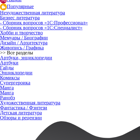
Популярные
Нехудожественная литература
Бизнес литература
- Сборник вопросов «1С:Профессионал»
- Сборник вопросов «1С:Специалист»
Хобби и творчество
Мемуары / Биографии
Дизайн / Архитектура
Живопись / Графика
>> Все разделы
Артбуки, энциклопедии
Артбуки
Гайды
Энциклопедии
Комиксы
Супергероика
Манга
Манга
Ранобэ
Художественная литература
Фантастика / Фэнтези
Детская литература
Обзоры и рецензии