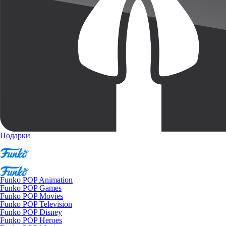
Подарки
Funko POP Animation
Funko POP Games
Funko POP Movies
Funko POP Television
Funko POP Disney
Funko POP Heroes