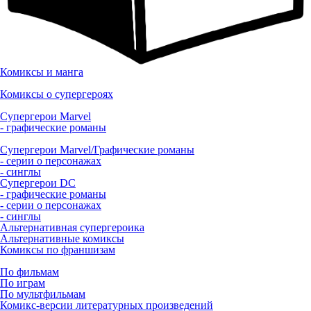
Комиксы и манга
Комиксы о супергероях
Супергерои Marvel
- графические романы
Супергерои Marvel/Графические романы
- серии о персонажах
- синглы
Супергерои DC
- графические романы
- серии о персонажах
- синглы
Альтернативная супергероика
Альтернативные комиксы
Комиксы по франшизам
По фильмам
По играм
По мультфильмам
Комикс-версии литературных произведений