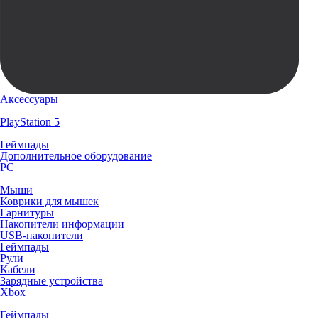
Аксессуары
PlayStation 5
Геймпады
Дополнительное оборудование
PC
Мыши
Коврики для мышек
Гарнитуры
Накопители информации
USB-накопители
Геймпады
Рули
Кабели
Зарядные устройства
Xbox
Геймпады