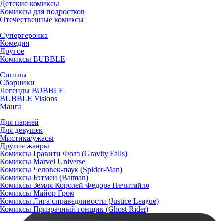
Детские комиксы
Комиксы для подростков
Отечественные комиксы
Супергероика
Комедия
Другое
Комиксы BUBBLE
Синглы
Сборники
Легенды BUBBLE
BUBBLE Visions
Манга
Для парней
Для девушек
Мистика/ужасы
Другие жанры
Комиксы Гравити Фолз (Gravity Falls)
Комиксы Marvel Universe
Комиксы Человек-паук (Spider-Man)
Комиксы Бэтмен (Batman)
Комиксы Земля Королей Федора Нечитайло
Комиксы Майор Гром
Комиксы Лига справедливости (Justice League)
Комиксы Призрачный гонщик (Ghost Rider)