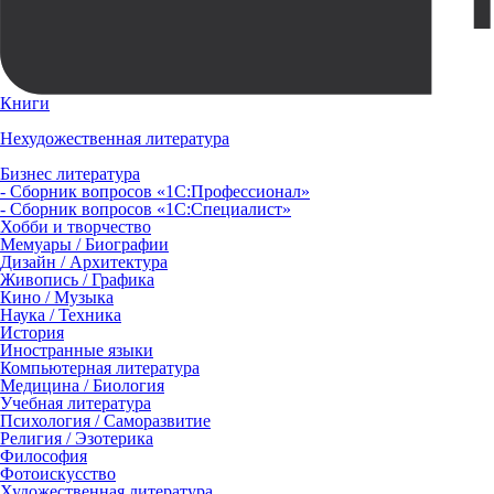
Книги
Нехудожественная литература
Бизнес литература
- Сборник вопросов «1С:Профессионал»
- Сборник вопросов «1С:Специалист»
Хобби и творчество
Мемуары / Биографии
Дизайн / Архитектура
Живопись / Графика
Кино / Музыка
Наука / Техника
История
Иностранные языки
Компьютерная литература
Медицина / Биология
Учебная литература
Психология / Саморазвитие
Религия / Эзотерика
Философия
Фотоискусство
Художественная литература