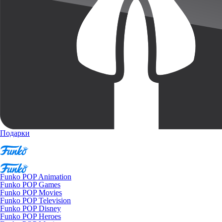
Подарки
Funko POP Animation
Funko POP Games
Funko POP Movies
Funko POP Television
Funko POP Disney
Funko POP Heroes