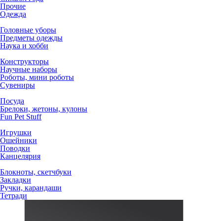
Прочие
Одежда
Головные уборы
Предметы одежды
Наука и хобби
Конструкторы
Научные наборы
Роботы, мини роботы
Сувениры
Посуда
Брелоки, жетоны, кулоны
Fun Pet Stuff
Игрушки
Ошейники
Поводки
Канцелярия
Блокноты, скетчбуки
Закладки
Ручки, карандаши
Тетради