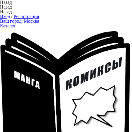
Назад
Назад
Назад
Вход
/
Регистрация
Ваш город:
Москва
Каталог