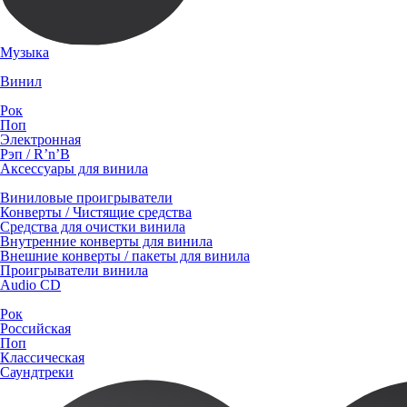
Музыка
Винил
Рок
Поп
Электронная
Рэп / R’n’B
Аксессуары для винила
Виниловые проигрыватели
Конверты / Чистящие средства
Средства для очистки винила
Внутренние конверты для винила
Внешние конверты / пакеты для винила
Проигрыватели винила
Audio CD
Рок
Российская
Поп
Классическая
Саундтреки