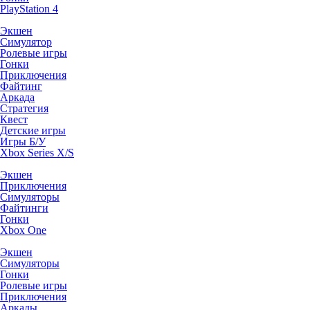
PlayStation 4
Экшен
Симулятор
Ролевые игры
Гонки
Приключения
Файтинг
Аркада
Стратегия
Квест
Детские игры
Игры Б/У
Xbox Series X/S
Экшен
Приключения
Симуляторы
Файтинги
Гонки
Xbox One
Экшен
Симуляторы
Гонки
Ролевые игры
Приключения
Аркады