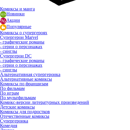
Комиксы и манга
Новинки
Акции
Популярные
Комиксы о супергероях
Супергерои Marvel
- графические романы
- серии о персонажах
- синглы
Супергерои DC
- графические романы
- серии о персонажах
- синглы
Альтернативная супергероика
Альтернативные комиксы
Комиксы по франшизам
По фильмам
По играм
По мультфильмам
Комикс-версии литературных произведений
Детские комиксы
Комиксы для подростков
Отечественные комиксы
Супергероика
Комедия