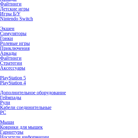
Файтинги
Детские игры
Игры Б/У
Nintendo Switch
Экшен
Симуляторы
Гонки
Ролевые игры
Приключения
Аркады
Файтинги
Стратегии
Аксессуары
PlayStation 5
PlayStation 4
Дополнительное оборудование
Геймпады
Рули
Кабели соединительные
PC
Мыши
Коврики для мышек
Гарнитуры
Носители информации