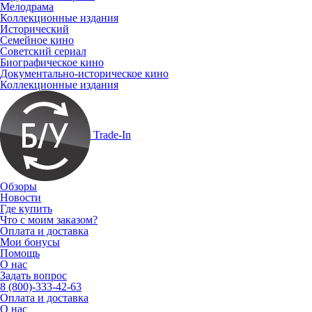
Мелодрама
Коллекционные издания
Исторический
Семейное кино
Советский сериал
Биографическое кино
Документально-историческое кино
Коллекционные издания
Trade-In
Обзоры
Новости
Где купить
Что с моим заказом?
Оплата и доставка
Мои бонусы
Помощь
О нас
Задать вопрос
8 (800)-333-42-63
Оплата и доставка
О нас