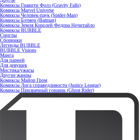
Другое
Комиксы Гравити Фолз (Gravity Falls)
Комиксы Marvel Universe
Комиксы Человек-паук (Spider-Man)
Комиксы Бэтмен (Batman)
Комиксы Земля Королей Федора Нечитайло
Комиксы BUBBLE
Синглы
Сборники
Легенды BUBBLE
BUBBLE Visions
Манга
Для парней
Для девушек
Мистика/ужасы
Другие жанры
Комиксы Майор Гром
Комиксы Лига справедливости (Justice League)
Комиксы Призрачный гонщик (Ghost Rider)