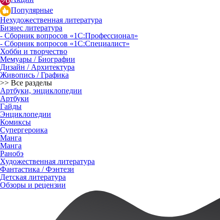
Популярные
Нехудожественная литература
Бизнес литература
- Сборник вопросов «1С:Профессионал»
- Сборник вопросов «1С:Специалист»
Хобби и творчество
Мемуары / Биографии
Дизайн / Архитектура
Живопись / Графика
>> Все разделы
Артбуки, энциклопедии
Артбуки
Гайды
Энциклопедии
Комиксы
Супергероика
Манга
Манга
Ранобэ
Художественная литература
Фантастика / Фэнтези
Детская литература
Обзоры и рецензии