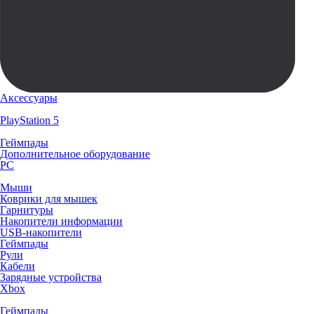
Аксессуары
PlayStation 5
Геймпады
Дополнительное оборудование
PC
Мыши
Коврики для мышек
Гарнитуры
Накопители информации
USB-накопители
Геймпады
Рули
Кабели
Зарядные устройства
Xbox
Геймпады