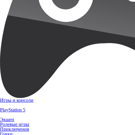
Игры и консоли
PlayStation 5
Экшен
Ролевые игры
Приключения
Гонки