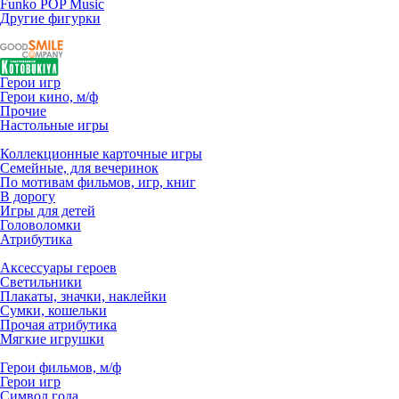
Funko POP Music
Другие фигурки
Герои игр
Герои кино, м/ф
Прочие
Настольные игры
Коллекционные карточные игры
Семейные, для вечеринок
По мотивам фильмов, игр, книг
В дорогу
Игры для детей
Головоломки
Атрибутика
Аксессуары героев
Светильники
Плакаты, значки, наклейки
Сумки, кошельки
Прочая атрибутика
Мягкие игрушки
Герои фильмов, м/ф
Герои игр
Символ года