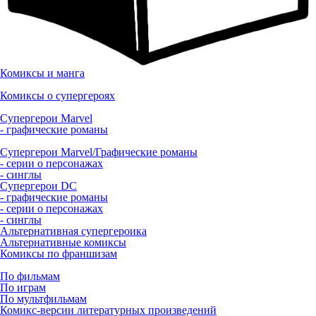
Комиксы и манга
Комиксы о супергероях
Супергерои Marvel
- графические романы
Супергерои Marvel/Графические романы
- серии о персонажах
- синглы
Супергерои DC
- графические романы
- серии о персонажах
- синглы
Альтернативная супергероика
Альтернативные комиксы
Комиксы по франшизам
По фильмам
По играм
По мультфильмам
Комикс-версии литературных произведений