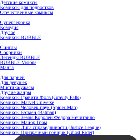
Детские комиксы
Комиксы для подростков
Отечественные комиксы
Супергероика
Комедия
Другое
Комиксы BUBBLE
Синглы
Сборники
Легенды BUBBLE
BUBBLE Visions
Манга
Для парней
Для девушек
Мистика/ужасы
Другие жанры
Комиксы Гравити Фолз (Gravity Falls)
Комиксы Marvel Universe
Комиксы Человек-паук (Spider-Man)
Комиксы Бэтмен (Batman)
Комиксы Земля Королей Федора Нечитайло
Комиксы Майор Гром
Комиксы Лига справедливости (Justice League)
Комиксы Призрачный гонщик (Ghost Rider)