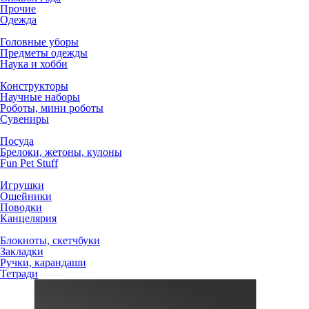
Прочие
Одежда
Головные уборы
Предметы одежды
Наука и хобби
Конструкторы
Научные наборы
Роботы, мини роботы
Сувениры
Посуда
Брелоки, жетоны, кулоны
Fun Pet Stuff
Игрушки
Ошейники
Поводки
Канцелярия
Блокноты, скетчбуки
Закладки
Ручки, карандаши
Тетради