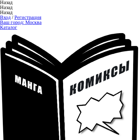
Назад
Назад
Назад
Вход
/
Регистрация
Ваш город:
Москва
Каталог