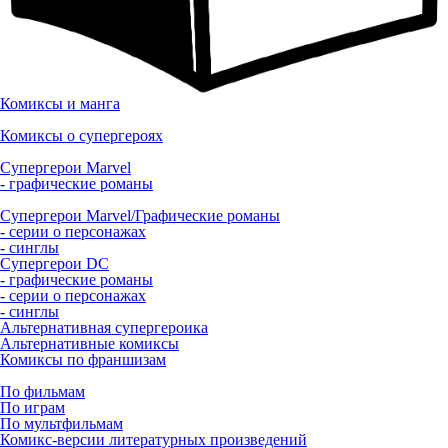
Комиксы и манга
Комиксы о супергероях
Супергерои Marvel
- графические романы
Супергерои Marvel/Графические романы
- серии о персонажах
- синглы
Супергерои DC
- графические романы
- серии о персонажах
- синглы
Альтернативная супергероика
Альтернативные комиксы
Комиксы по франшизам
По фильмам
По играм
По мультфильмам
Комикс-версии литературных произведений