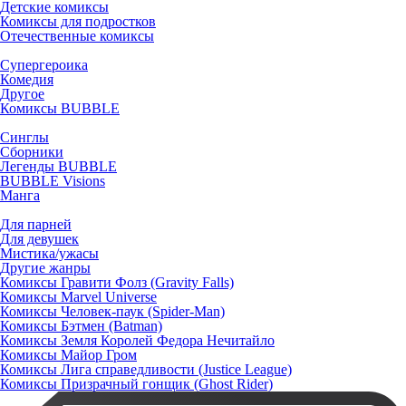
Детские комиксы
Комиксы для подростков
Отечественные комиксы
Супергероика
Комедия
Другое
Комиксы BUBBLE
Синглы
Сборники
Легенды BUBBLE
BUBBLE Visions
Манга
Для парней
Для девушек
Мистика/ужасы
Другие жанры
Комиксы Гравити Фолз (Gravity Falls)
Комиксы Marvel Universe
Комиксы Человек-паук (Spider-Man)
Комиксы Бэтмен (Batman)
Комиксы Земля Королей Федора Нечитайло
Комиксы Майор Гром
Комиксы Лига справедливости (Justice League)
Комиксы Призрачный гонщик (Ghost Rider)