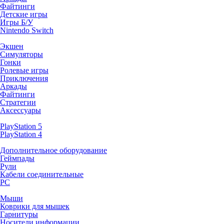
Файтинги
Детские игры
Игры Б/У
Nintendo Switch
Экшен
Симуляторы
Гонки
Ролевые игры
Приключения
Аркады
Файтинги
Стратегии
Аксессуары
PlayStation 5
PlayStation 4
Дополнительное оборудование
Геймпады
Рули
Кабели соединительные
PC
Мыши
Коврики для мышек
Гарнитуры
Носители информации