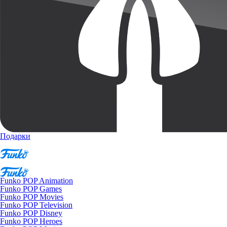
Подарки
Funko POP Animation
Funko POP Games
Funko POP Movies
Funko POP Television
Funko POP Disney
Funko POP Heroes