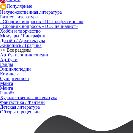
Популярные
Нехудожественная литература
Бизнес литература
- Сборник вопросов «1С:Профессионал»
- Сборник вопросов «1С:Специалист»
Хобби и творчество
Мемуары / Биографии
Дизайн / Архитектура
Живопись / Графика
>> Все разделы
Артбуки, энциклопедии
Артбуки
Гайды
Энциклопедии
Комиксы
Супергероика
Манга
Манга
Ранобэ
Художественная литература
Фантастика / Фэнтези
Детская литература
Обзоры и рецензии