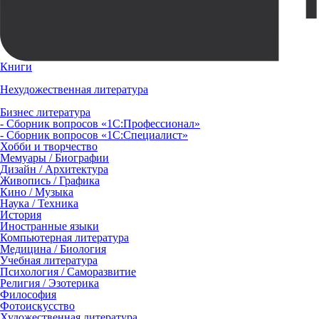
Книги
Нехудожественная литература
Бизнес литература
- Сборник вопросов «1С:Профессионал»
- Сборник вопросов «1С:Специалист»
Хобби и творчество
Мемуары / Биографии
Дизайн / Архитектура
Живопись / Графика
Кино / Музыка
Наука / Техника
История
Иностранные языки
Компьютерная литература
Медицина / Биология
Учебная литература
Психология / Саморазвитие
Религия / Эзотерика
Философия
Фотоискусство
Художественная литература