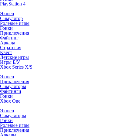
PlayStation 4
Экшен
Симулятор
Ролевые игры
Гонки
Приключения
Файтинг
Аркада
Стратегия
Квест
Детские игры
Игры Б/У
Xbox Series X/S
Экшен
Приключения
Симуляторы
Файтинги
Гонки
Xbox One
Экшен
Симуляторы
Гонки
Ролевые игры
Приключения
Аркады