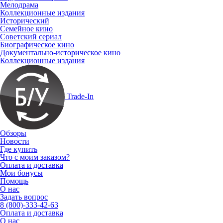
Мелодрама
Коллекционные издания
Исторический
Семейное кино
Советский сериал
Биографическое кино
Документально-историческое кино
Коллекционные издания
Trade-In
Обзоры
Новости
Где купить
Что с моим заказом?
Оплата и доставка
Мои бонусы
Помощь
О нас
Задать вопрос
8 (800)-333-42-63
Оплата и доставка
О нас