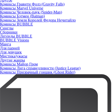
Другое
Комиксы Гравити Фолз (Gravity Falls)
Комиксы Marvel Universe
Комиксы Человек-паук (Spider-Man)
Комиксы Бэтмен (Batman)
Комиксы Земля Королей Федора Нечитайло
Комиксы BUBBLE
Синглы
Сборники
Легенды BUBBLE
BUBBLE Visions
Манга
Для парней
Для девушек
Мистика/ужасы
Другие жанры
Комиксы Майор Гром
Комиксы Лига справедливости (Justice League)
Комиксы Призрачный гонщик (Ghost Rider)