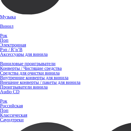
Музыка
Винил
Рок
Поп
Электронная
Рэп / R’n’B
Аксессуары для винила
Виниловые проигрыватели
Конверты / Чистящие средства
Средства для очистки винила
Внутренние конверты для винила
Внешние конверты / пакеты для винила
Проигрыватели винила
Audio CD
Рок
Российская
Поп
Классическая
Саундтреки