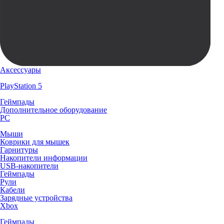
Аксессуары
PlayStation 5
Геймпады
Дополнительное оборудование
PC
Мыши
Коврики для мышек
Гарнитуры
Накопители информации
USB-накопители
Геймпады
Рули
Кабели
Зарядные устройства
Xbox
Геймпады