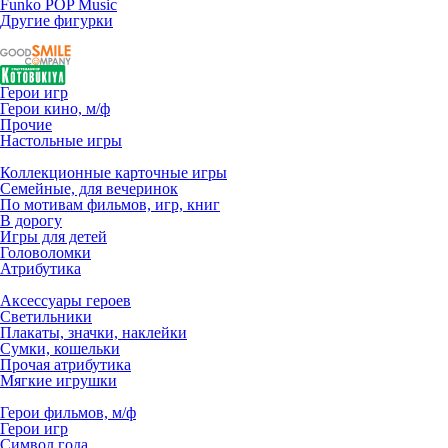
Funko POP Music
Другие фигурки
Герои игр
Герои кино, м/ф
Прочие
Настольные игры
Коллекционные карточные игры
Семейные, для вечеринок
По мотивам фильмов, игр, книг
В дорогу
Игры для детей
Головоломки
Атрибутика
Аксессуары героев
Светильники
Плакаты, значки, наклейки
Сумки, кошельки
Прочая атрибутика
Мягкие игрушки
Герои фильмов, м/ф
Герои игр
Символ года