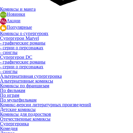
Комиксы и манга
Новинки
Акции
Популярные
Комиксы о супергероях
Супергерои Marvel
- графические романы
- серии о персонажах
- синглы
Супергерои DC
- графические романы
- серии о персонажах
- синглы
Альтернативная супергероика
Альтернативные комиксы
Комиксы по франшизам
По фильмам
По играм
По мультфильмам
Комикс-версии литературных произведений
Детские комиксы
Комиксы для подростков
Отечественные комиксы
Супергероика
Комедия