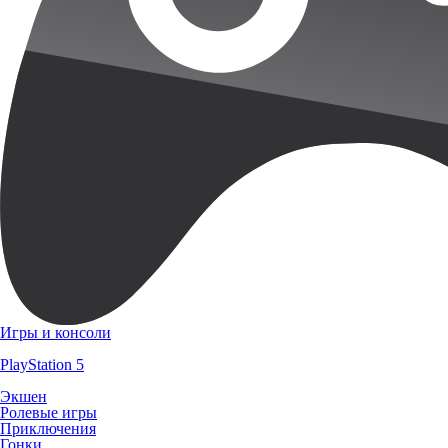
Игры и консоли
PlayStation 5
Экшен
Ролевые игры
Приключения
Гонки