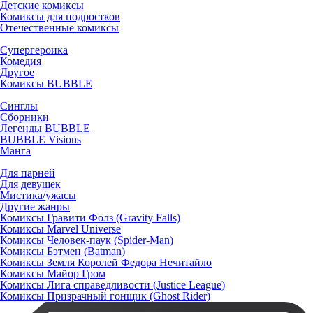
Детские комиксы
Комиксы для подростков
Отечественные комиксы
Супергероика
Комедия
Другое
Комиксы BUBBLE
Синглы
Сборники
Легенды BUBBLE
BUBBLE Visions
Манга
Для парней
Для девушек
Мистика/ужасы
Другие жанры
Комиксы Гравити Фолз (Gravity Falls)
Комиксы Marvel Universe
Комиксы Человек-паук (Spider-Man)
Комиксы Бэтмен (Batman)
Комиксы Земля Королей Федора Нечитайло
Комиксы Майор Гром
Комиксы Лига справедливости (Justice League)
Комиксы Призрачный гонщик (Ghost Rider)