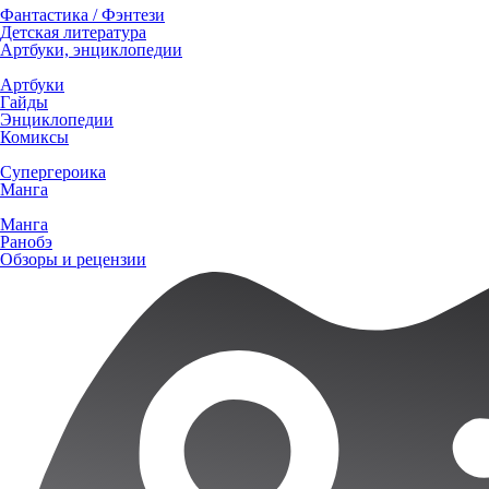
Фантастика / Фэнтези
Детская литература
Артбуки, энциклопедии
Артбуки
Гайды
Энциклопедии
Комиксы
Супергероика
Манга
Манга
Ранобэ
Обзоры и рецензии