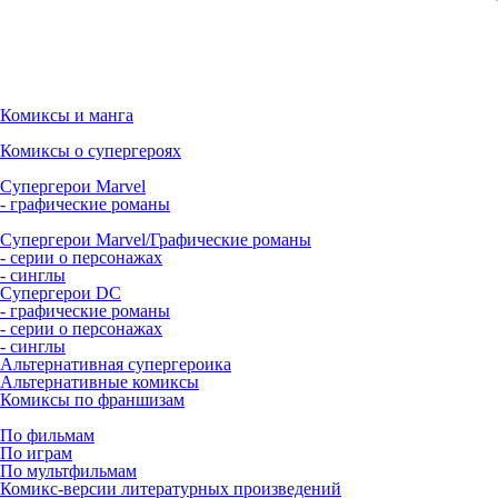
Комиксы и манга
Комиксы о супергероях
Супергерои Marvel
- графические романы
Супергерои Marvel/Графические романы
- серии о персонажах
- синглы
Супергерои DC
- графические романы
- серии о персонажах
- синглы
Альтернативная супергероика
Альтернативные комиксы
Комиксы по франшизам
По фильмам
По играм
По мультфильмам
Комикс-версии литературных произведений