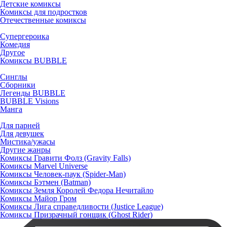
Детские комиксы
Комиксы для подростков
Отечественные комиксы
Супергероика
Комедия
Другое
Комиксы BUBBLE
Синглы
Сборники
Легенды BUBBLE
BUBBLE Visions
Манга
Для парней
Для девушек
Мистика/ужасы
Другие жанры
Комиксы Гравити Фолз (Gravity Falls)
Комиксы Marvel Universe
Комиксы Человек-паук (Spider-Man)
Комиксы Бэтмен (Batman)
Комиксы Земля Королей Федора Нечитайло
Комиксы Майор Гром
Комиксы Лига справедливости (Justice League)
Комиксы Призрачный гонщик (Ghost Rider)