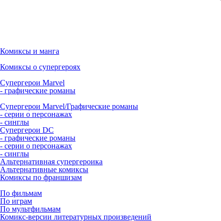
Комиксы и манга
Комиксы о супергероях
Супергерои Marvel
- графические романы
Супергерои Marvel/Графические романы
- серии о персонажах
- синглы
Супергерои DC
- графические романы
- серии о персонажах
- синглы
Альтернативная супергероика
Альтернативные комиксы
Комиксы по франшизам
По фильмам
По играм
По мультфильмам
Комикс-версии литературных произведений