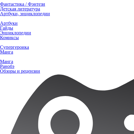
Фантастика / Фэнтези
Детская литература
Артбуки, энциклопедии
Артбуки
Гайды
Энциклопедии
Комиксы
Супергероика
Манга
Манга
Ранобэ
Обзоры и рецензии