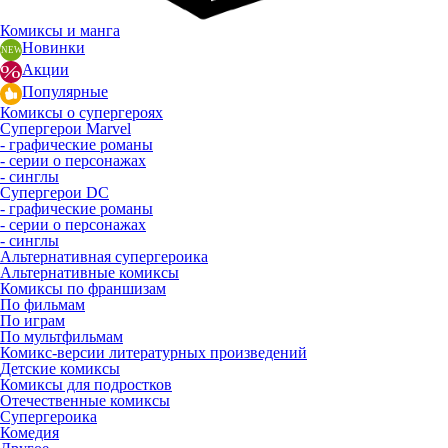
Комиксы и манга
Новинки
Акции
Популярные
Комиксы о супергероях
Супергерои Marvel
- графические романы
- серии о персонажах
- синглы
Супергерои DC
- графические романы
- серии о персонажах
- синглы
Альтернативная супергероика
Альтернативные комиксы
Комиксы по франшизам
По фильмам
По играм
По мультфильмам
Комикс-версии литературных произведений
Детские комиксы
Комиксы для подростков
Отечественные комиксы
Супергероика
Комедия