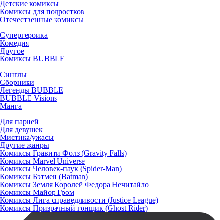
Детские комиксы
Комиксы для подростков
Отечественные комиксы
Супергероика
Комедия
Другое
Комиксы BUBBLE
Синглы
Сборники
Легенды BUBBLE
BUBBLE Visions
Манга
Для парней
Для девушек
Мистика/ужасы
Другие жанры
Комиксы Гравити Фолз (Gravity Falls)
Комиксы Marvel Universe
Комиксы Человек-паук (Spider-Man)
Комиксы Бэтмен (Batman)
Комиксы Земля Королей Федора Нечитайло
Комиксы Майор Гром
Комиксы Лига справедливости (Justice League)
Комиксы Призрачный гонщик (Ghost Rider)