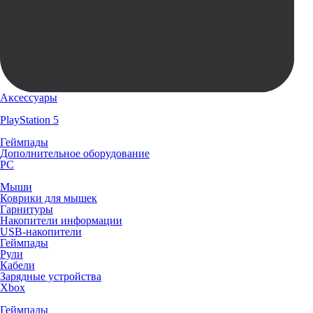
Аксессуары
PlayStation 5
Геймпады
Дополнительное оборудование
PC
Мыши
Коврики для мышек
Гарнитуры
Накопители информации
USB-накопители
Геймпады
Рули
Кабели
Зарядные устройства
Xbox
Геймпады