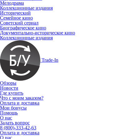
Мелодрама
Коллекционные издания
Исторический
Семейное кино
Советский сериал
Биографическое кино
Документально-историческое кино
Коллекционные издания
Trade-In
Обзоры
Новости
Где купить
Что с моим заказом?
Оплата и доставка
Мои бонусы
Помощь
О нас
Задать вопрос
8 (800)-333-42-63
Оплата и доставка
О нас