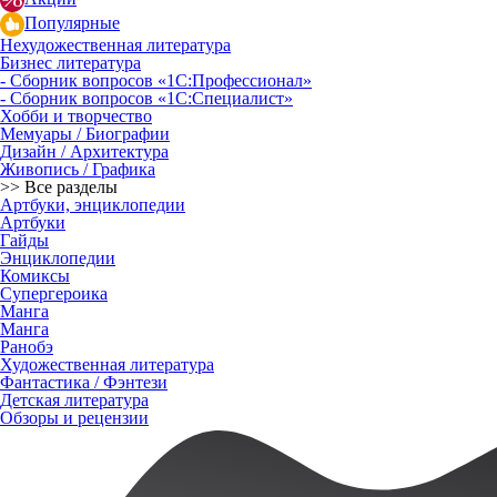
Популярные
Нехудожественная литература
Бизнес литература
- Сборник вопросов «1С:Профессионал»
- Сборник вопросов «1С:Специалист»
Хобби и творчество
Мемуары / Биографии
Дизайн / Архитектура
Живопись / Графика
>> Все разделы
Артбуки, энциклопедии
Артбуки
Гайды
Энциклопедии
Комиксы
Супергероика
Манга
Манга
Ранобэ
Художественная литература
Фантастика / Фэнтези
Детская литература
Обзоры и рецензии