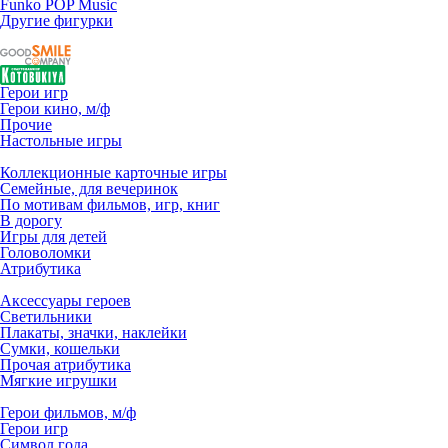
Funko POP Music
Другие фигурки
Герои игр
Герои кино, м/ф
Прочие
Настольные игры
Коллекционные карточные игры
Семейные, для вечеринок
По мотивам фильмов, игр, книг
В дорогу
Игры для детей
Головоломки
Атрибутика
Аксессуары героев
Светильники
Плакаты, значки, наклейки
Сумки, кошельки
Прочая атрибутика
Мягкие игрушки
Герои фильмов, м/ф
Герои игр
Символ года