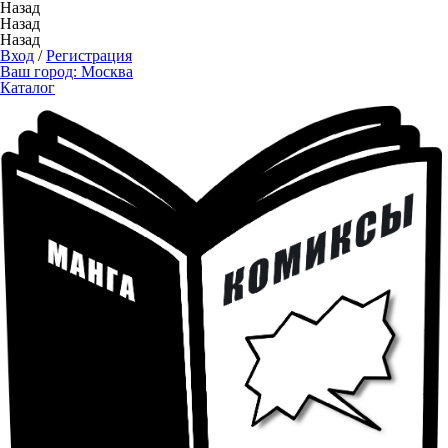
Назад
Назад
Назад
Вход
/
Регистрация
Ваш город:
Москва
Каталог