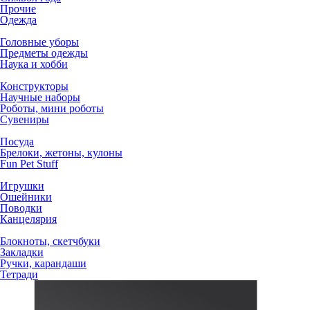
Прочие
Одежда
Головные уборы
Предметы одежды
Наука и хобби
Конструкторы
Научные наборы
Роботы, мини роботы
Сувениры
Посуда
Брелоки, жетоны, кулоны
Fun Pet Stuff
Игрушки
Ошейники
Поводки
Канцелярия
Блокноты, скетчбуки
Закладки
Ручки, карандаши
Тетради