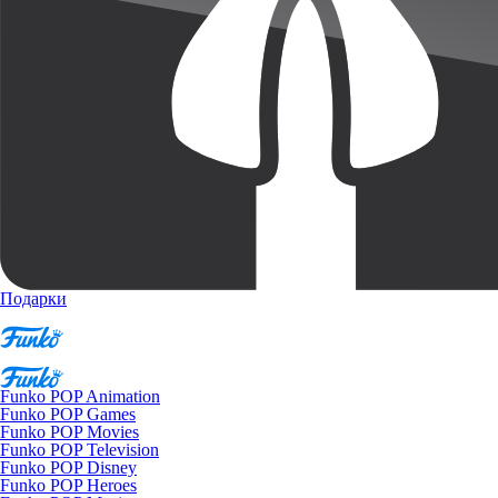
Подарки
Funko POP Animation
Funko POP Games
Funko POP Movies
Funko POP Television
Funko POP Disney
Funko POP Heroes