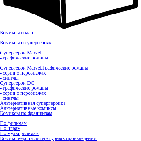
Комиксы и манга
Комиксы о супергероях
Супергерои Marvel
- графические романы
Супергерои Marvel/Графические романы
- серии о персонажах
- синглы
Супергерои DC
- графические романы
- серии о персонажах
- синглы
Альтернативная супергероика
Альтернативные комиксы
Комиксы по франшизам
По фильмам
По играм
По мультфильмам
Комикс-версии литературных произведений