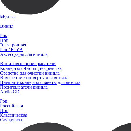
Музыка
Винил
Рок
Поп
Электронная
Рэп / R’n’B
Аксессуары для винила
Виниловые проигрыватели
Конверты / Чистящие средства
Средства для очистки винила
Внутренние конверты для винила
Внешние конверты / пакеты для винила
Проигрыватели винила
Audio CD
Рок
Российская
Поп
Классическая
Саундтреки