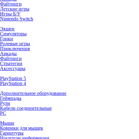
Файтинги
Детские игры
Игры Б/У
Nintendo Switch
Экшен
Симуляторы
Гонки
Ролевые игры
Приключения
Аркады
Файтинги
Стратегии
Аксессуары
PlayStation 5
PlayStation 4
Дополнительное оборудование
Геймпады
Рули
Кабели соединительные
PC
Мыши
Коврики для мышек
Гарнитуры
Носители информации