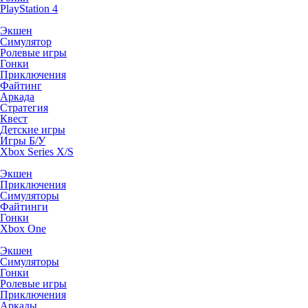
PlayStation 4
Экшен
Симулятор
Ролевые игры
Гонки
Приключения
Файтинг
Аркада
Стратегия
Квест
Детские игры
Игры Б/У
Xbox Series X/S
Экшен
Приключения
Симуляторы
Файтинги
Гонки
Xbox One
Экшен
Симуляторы
Гонки
Ролевые игры
Приключения
Аркады