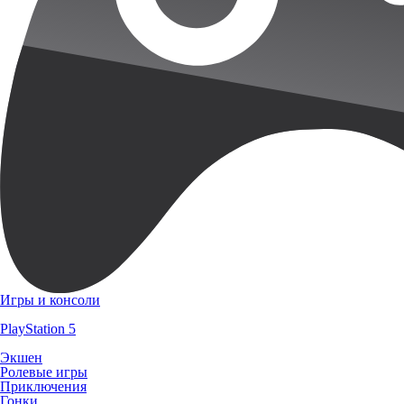
Игры и консоли
PlayStation 5
Экшен
Ролевые игры
Приключения
Гонки