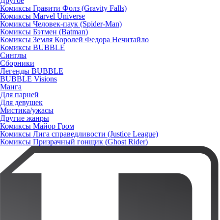
Другое
Комиксы Гравити Фолз (Gravity Falls)
Комиксы Marvel Universe
Комиксы Человек-паук (Spider-Man)
Комиксы Бэтмен (Batman)
Комиксы Земля Королей Федора Нечитайло
Комиксы BUBBLE
Синглы
Сборники
Легенды BUBBLE
BUBBLE Visions
Манга
Для парней
Для девушек
Мистика/ужасы
Другие жанры
Комиксы Майор Гром
Комиксы Лига справедливости (Justice League)
Комиксы Призрачный гонщик (Ghost Rider)