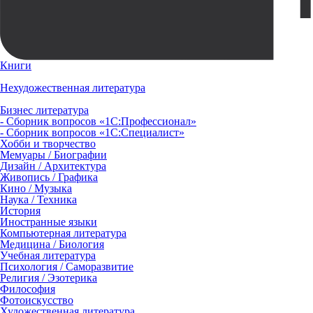
Книги
Нехудожественная литература
Бизнес литература
- Сборник вопросов «1С:Профессионал»
- Сборник вопросов «1С:Специалист»
Хобби и творчество
Мемуары / Биографии
Дизайн / Архитектура
Живопись / Графика
Кино / Музыка
Наука / Техника
История
Иностранные языки
Компьютерная литература
Медицина / Биология
Учебная литература
Психология / Саморазвитие
Религия / Эзотерика
Философия
Фотоискусство
Художественная литература