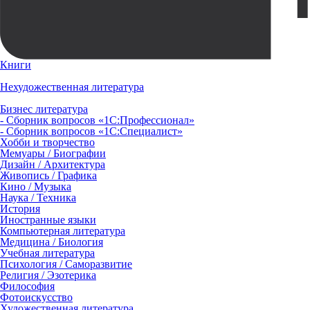
Книги
Нехудожественная литература
Бизнес литература
- Сборник вопросов «1С:Профессионал»
- Сборник вопросов «1С:Специалист»
Хобби и творчество
Мемуары / Биографии
Дизайн / Архитектура
Живопись / Графика
Кино / Музыка
Наука / Техника
История
Иностранные языки
Компьютерная литература
Медицина / Биология
Учебная литература
Психология / Саморазвитие
Религия / Эзотерика
Философия
Фотоискусство
Художественная литература