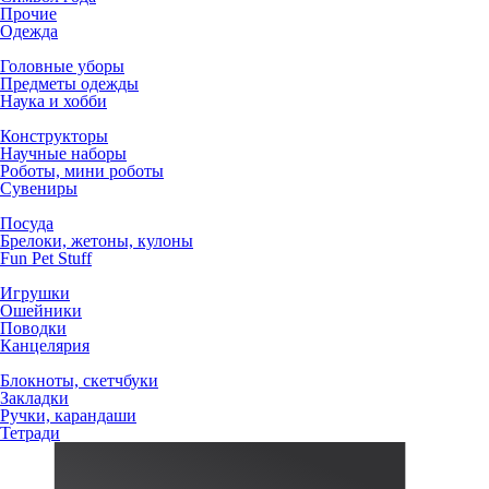
Прочие
Одежда
Головные уборы
Предметы одежды
Наука и хобби
Конструкторы
Научные наборы
Роботы, мини роботы
Сувениры
Посуда
Брелоки, жетоны, кулоны
Fun Pet Stuff
Игрушки
Ошейники
Поводки
Канцелярия
Блокноты, скетчбуки
Закладки
Ручки, карандаши
Тетради