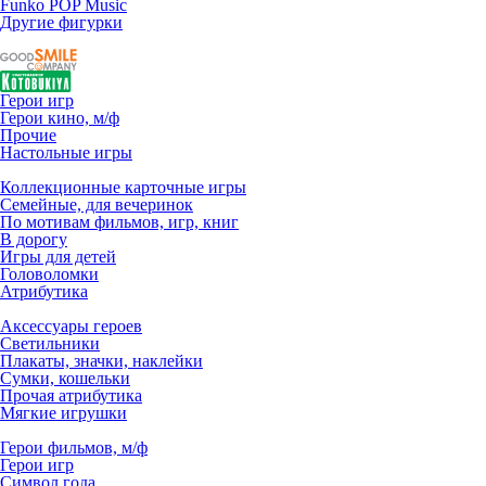
Funko POP Music
Другие фигурки
Герои игр
Герои кино, м/ф
Прочие
Настольные игры
Коллекционные карточные игры
Семейные, для вечеринок
По мотивам фильмов, игр, книг
В дорогу
Игры для детей
Головоломки
Атрибутика
Аксессуары героев
Светильники
Плакаты, значки, наклейки
Сумки, кошельки
Прочая атрибутика
Мягкие игрушки
Герои фильмов, м/ф
Герои игр
Символ года