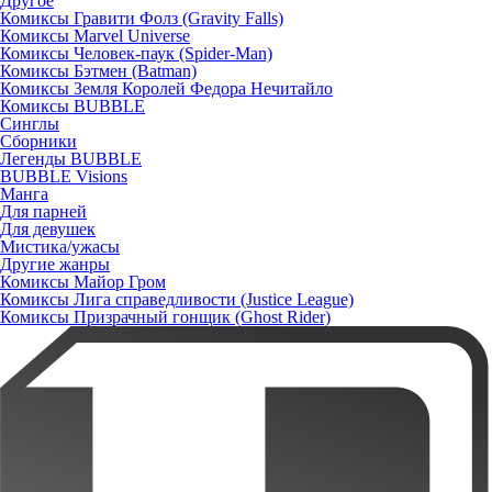
Другое
Комиксы Гравити Фолз (Gravity Falls)
Комиксы Marvel Universe
Комиксы Человек-паук (Spider-Man)
Комиксы Бэтмен (Batman)
Комиксы Земля Королей Федора Нечитайло
Комиксы BUBBLE
Синглы
Сборники
Легенды BUBBLE
BUBBLE Visions
Манга
Для парней
Для девушек
Мистика/ужасы
Другие жанры
Комиксы Майор Гром
Комиксы Лига справедливости (Justice League)
Комиксы Призрачный гонщик (Ghost Rider)