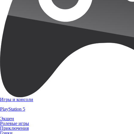
Игры и консоли
PlayStation 5
Экшен
Ролевые игры
Приключения
Гонки