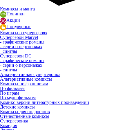
Комиксы и манга
Новинки
Акции
Популярные
Комиксы о супергероях
Супергерои Marvel
- графические романы
- серии о персонажах
- синглы
Супергерои DC
- графические романы
- серии о персонажах
- синглы
Альтернативная супергероика
Альтернативные комиксы
Комиксы по франшизам
По фильмам
По играм
По мультфильмам
Комикс-версии литературных произведений
Детские комиксы
Комиксы для подростков
Отечественные комиксы
Супергероика
Комедия