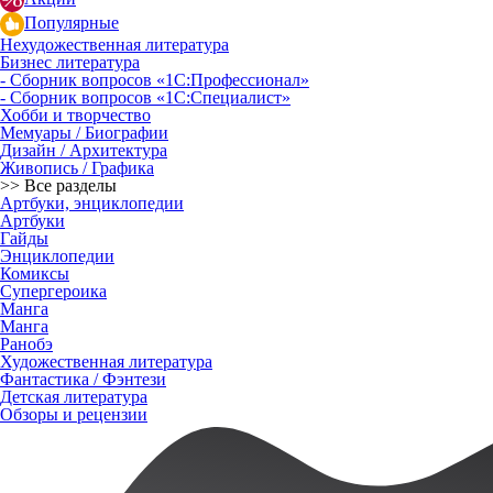
Популярные
Нехудожественная литература
Бизнес литература
- Сборник вопросов «1С:Профессионал»
- Сборник вопросов «1С:Специалист»
Хобби и творчество
Мемуары / Биографии
Дизайн / Архитектура
Живопись / Графика
>> Все разделы
Артбуки, энциклопедии
Артбуки
Гайды
Энциклопедии
Комиксы
Супергероика
Манга
Манга
Ранобэ
Художественная литература
Фантастика / Фэнтези
Детская литература
Обзоры и рецензии