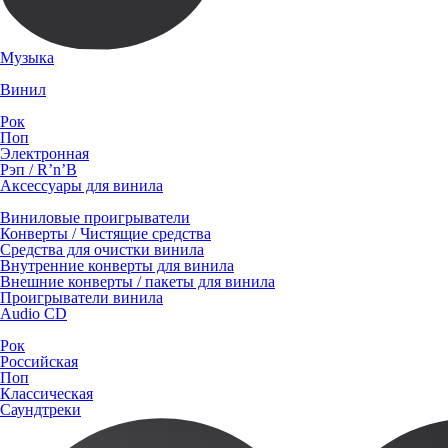
Музыка
Винил
Рок
Поп
Электронная
Рэп / R’n’B
Аксессуары для винила
Виниловые проигрыватели
Конверты / Чистящие средства
Средства для очистки винила
Внутренние конверты для винила
Внешние конверты / пакеты для винила
Проигрыватели винила
Audio CD
Рок
Российская
Поп
Классическая
Саундтреки