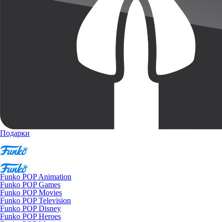
Подарки
Funko POP Animation
Funko POP Games
Funko POP Movies
Funko POP Television
Funko POP Disney
Funko POP Heroes