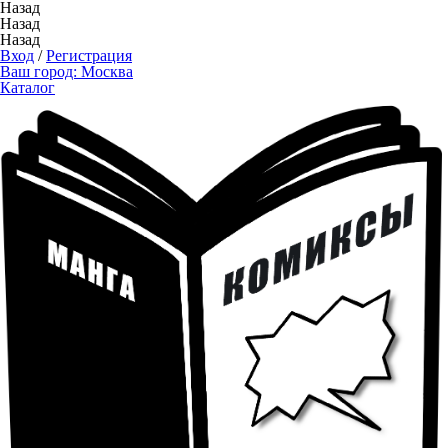
Назад
Назад
Назад
Вход
/
Регистрация
Ваш город:
Москва
Каталог