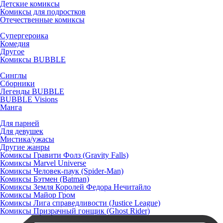
Детские комиксы
Комиксы для подростков
Отечественные комиксы
Супергероика
Комедия
Другое
Комиксы BUBBLE
Синглы
Сборники
Легенды BUBBLE
BUBBLE Visions
Манга
Для парней
Для девушек
Мистика/ужасы
Другие жанры
Комиксы Гравити Фолз (Gravity Falls)
Комиксы Marvel Universe
Комиксы Человек-паук (Spider-Man)
Комиксы Бэтмен (Batman)
Комиксы Земля Королей Федора Нечитайло
Комиксы Майор Гром
Комиксы Лига справедливости (Justice League)
Комиксы Призрачный гонщик (Ghost Rider)