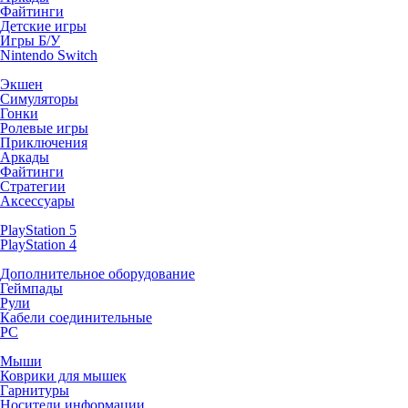
Файтинги
Детские игры
Игры Б/У
Nintendo Switch
Экшен
Симуляторы
Гонки
Ролевые игры
Приключения
Аркады
Файтинги
Стратегии
Аксессуары
PlayStation 5
PlayStation 4
Дополнительное оборудование
Геймпады
Рули
Кабели соединительные
PC
Мыши
Коврики для мышек
Гарнитуры
Носители информации