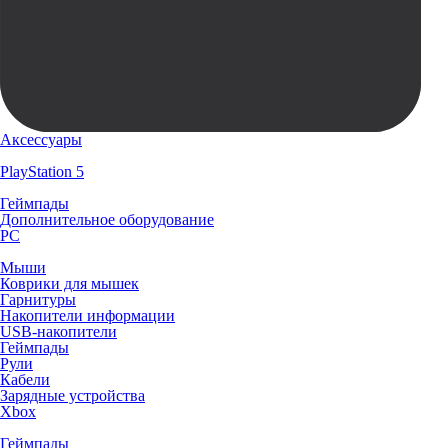
Аксессуары
PlayStation 5
Геймпады
Дополнительное оборудование
PC
Мыши
Коврики для мышек
Гарнитуры
Накопители информации
USB-накопители
Геймпады
Рули
Кабели
Зарядные устройства
Xbox
Геймпады