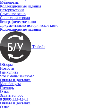
Мелодрама
Коллекционные издания
Исторический
Семейное кино
Советский сериал
Биографическое кино
Документально-историческое кино
Коллекционные издания
Trade-In
Обзоры
Новости
Где купить
Что с моим заказом?
Оплата и доставка
Мои бонусы
Помощь
О нас
Задать вопрос
8 (800)-333-42-63
Оплата и доставка
О нас