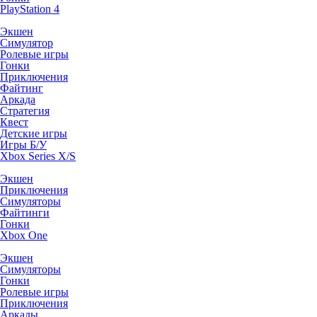
PlayStation 4
Экшен
Симулятор
Ролевые игры
Гонки
Приключения
Файтинг
Аркада
Стратегия
Квест
Детские игры
Игры Б/У
Xbox Series X/S
Экшен
Приключения
Симуляторы
Файтинги
Гонки
Xbox One
Экшен
Симуляторы
Гонки
Ролевые игры
Приключения
Аркады