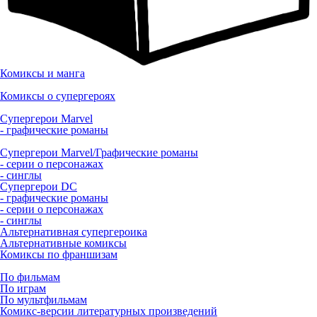
Комиксы и манга
Комиксы о супергероях
Супергерои Marvel
- графические романы
Супергерои Marvel/Графические романы
- серии о персонажах
- синглы
Супергерои DC
- графические романы
- серии о персонажах
- синглы
Альтернативная супергероика
Альтернативные комиксы
Комиксы по франшизам
По фильмам
По играм
По мультфильмам
Комикс-версии литературных произведений