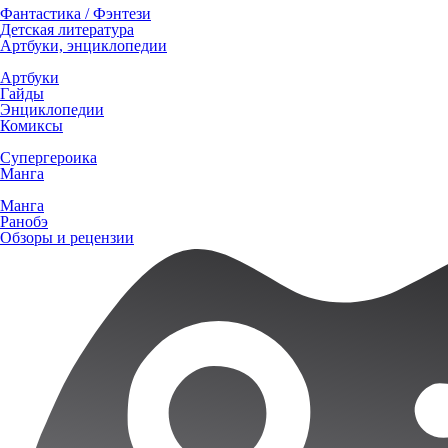
Фантастика / Фэнтези
Детская литература
Артбуки, энциклопедии
Артбуки
Гайды
Энциклопедии
Комиксы
Супергероика
Манга
Манга
Ранобэ
Обзоры и рецензии