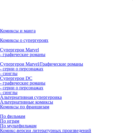
Комиксы и манга
Комиксы о супергероях
Супергерои Marvel
- графические романы
Супергерои Marvel/Графические романы
- серии о персонажах
- синглы
Супергерои DC
- графические романы
- серии о персонажах
- синглы
Альтернативная супергероика
Альтернативные комиксы
Комиксы по франшизам
По фильмам
По играм
По мультфильмам
Комикс-версии литературных произведений