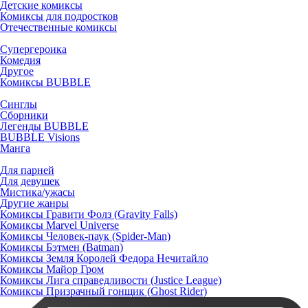
Детские комиксы
Комиксы для подростков
Отечественные комиксы
Супергероика
Комедия
Другое
Комиксы BUBBLE
Синглы
Сборники
Легенды BUBBLE
BUBBLE Visions
Манга
Для парней
Для девушек
Мистика/ужасы
Другие жанры
Комиксы Гравити Фолз (Gravity Falls)
Комиксы Marvel Universe
Комиксы Человек-паук (Spider-Man)
Комиксы Бэтмен (Batman)
Комиксы Земля Королей Федора Нечитайло
Комиксы Майор Гром
Комиксы Лига справедливости (Justice League)
Комиксы Призрачный гонщик (Ghost Rider)