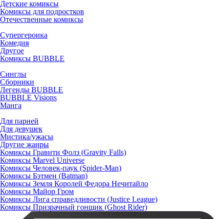
Детские комиксы
Комиксы для подростков
Отечественные комиксы
Супергероика
Комедия
Другое
Комиксы BUBBLE
Синглы
Сборники
Легенды BUBBLE
BUBBLE Visions
Манга
Для парней
Для девушек
Мистика/ужасы
Другие жанры
Комиксы Гравити Фолз (Gravity Falls)
Комиксы Marvel Universe
Комиксы Человек-паук (Spider-Man)
Комиксы Бэтмен (Batman)
Комиксы Земля Королей Федора Нечитайло
Комиксы Майор Гром
Комиксы Лига справедливости (Justice League)
Комиксы Призрачный гонщик (Ghost Rider)