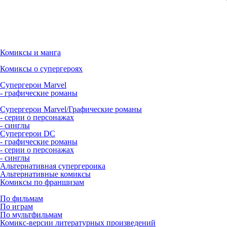
Комиксы и манга
Комиксы о супергероях
Супергерои Marvel
- графические романы
Супергерои Marvel/Графические романы
- серии о персонажах
- синглы
Супергерои DC
- графические романы
- серии о персонажах
- синглы
Альтернативная супергероика
Альтернативные комиксы
Комиксы по франшизам
По фильмам
По играм
По мультфильмам
Комикс-версии литературных произведений