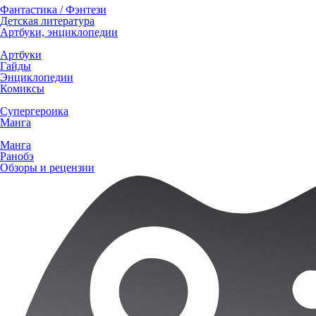
Фантастика / Фэнтези
Детская литература
Артбуки, энциклопедии
Артбуки
Гайды
Энциклопедии
Комиксы
Супергероика
Манга
Манга
Ранобэ
Обзоры и рецензии