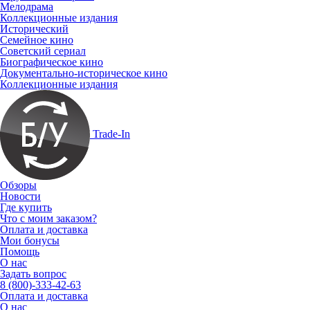
Мелодрама
Коллекционные издания
Исторический
Семейное кино
Советский сериал
Биографическое кино
Документально-историческое кино
Коллекционные издания
Trade-In
Обзоры
Новости
Где купить
Что с моим заказом?
Оплата и доставка
Мои бонусы
Помощь
О нас
Задать вопрос
8 (800)-333-42-63
Оплата и доставка
О нас