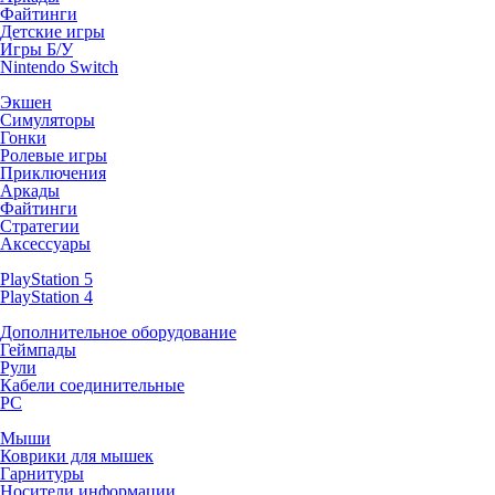
Файтинги
Детские игры
Игры Б/У
Nintendo Switch
Экшен
Симуляторы
Гонки
Ролевые игры
Приключения
Аркады
Файтинги
Стратегии
Аксессуары
PlayStation 5
PlayStation 4
Дополнительное оборудование
Геймпады
Рули
Кабели соединительные
PC
Мыши
Коврики для мышек
Гарнитуры
Носители информации