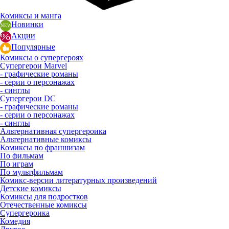
Комиксы и манга
Новинки
Акции
Популярные
Комиксы о супергероях
Супергерои Marvel
- графические романы
- серии о персонажах
- синглы
Супергерои DC
- графические романы
- серии о персонажах
- синглы
Альтернативная супергероика
Альтернативные комиксы
Комиксы по франшизам
По фильмам
По играм
По мультфильмам
Комикс-версии литературных произведений
Детские комиксы
Комиксы для подростков
Отечественные комиксы
Супергероика
Комедия