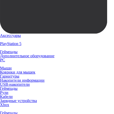
Аксессуары
PlayStation 5
Геймпады
Дополнительное оборудование
PC
Мыши
Коврики для мышек
Гарнитуры
Накопители информации
USB-накопители
Геймпады
Рули
Кабели
Зарядные устройства
Xbox
Геймпады