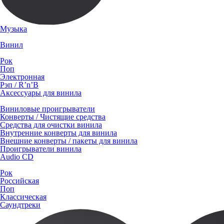
Музыка
Винил
Рок
Поп
Электронная
Рэп / R’n’B
Аксессуары для винила
Виниловые проигрыватели
Конверты / Чистящие средства
Средства для очистки винила
Внутренние конверты для винила
Внешние конверты / пакеты для винила
Проигрыватели винила
Audio CD
Рок
Российская
Поп
Классическая
Саундтреки