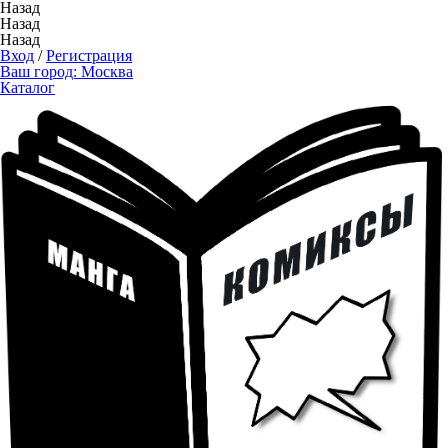
Назад
Назад
Назад
Вход
/
Регистрация
Ваш город:
Москва
Каталог