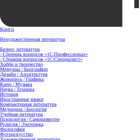
Книги
Нехудожественная литература
Бизнес литература
- Сборник вопросов «1С:Профессионал»
- Сборник вопросов «1С:Специалист»
Хобби и творчество
Мемуары / Биографии
Дизайн / Архитектура
Живопись / Графика
Кино / Музыка
Наука / Техника
История
Иностранные языки
Компьютерная литература
Медицина / Биология
Учебная литература
Психология / Саморазвитие
Религия / Эзотерика
Философия
Фотоискусство
Художественная литература