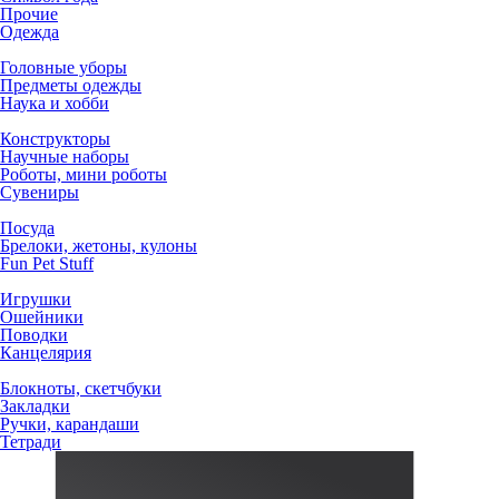
Прочие
Одежда
Головные уборы
Предметы одежды
Наука и хобби
Конструкторы
Научные наборы
Роботы, мини роботы
Сувениры
Посуда
Брелоки, жетоны, кулоны
Fun Pet Stuff
Игрушки
Ошейники
Поводки
Канцелярия
Блокноты, скетчбуки
Закладки
Ручки, карандаши
Тетради