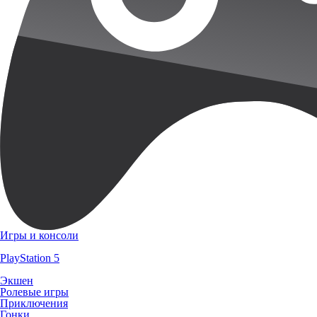
Игры и консоли
PlayStation 5
Экшен
Ролевые игры
Приключения
Гонки