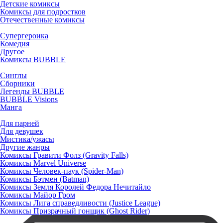
Детские комиксы
Комиксы для подростков
Отечественные комиксы
Супергероика
Комедия
Другое
Комиксы BUBBLE
Синглы
Сборники
Легенды BUBBLE
BUBBLE Visions
Манга
Для парней
Для девушек
Мистика/ужасы
Другие жанры
Комиксы Гравити Фолз (Gravity Falls)
Комиксы Marvel Universe
Комиксы Человек-паук (Spider-Man)
Комиксы Бэтмен (Batman)
Комиксы Земля Королей Федора Нечитайло
Комиксы Майор Гром
Комиксы Лига справедливости (Justice League)
Комиксы Призрачный гонщик (Ghost Rider)