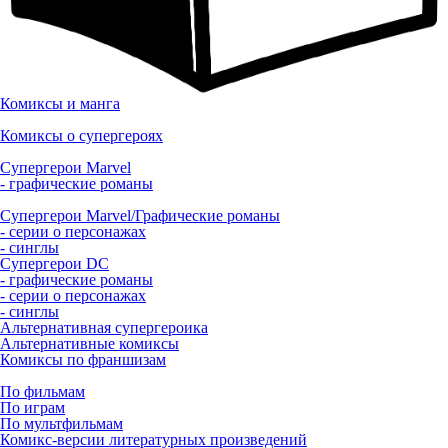
Комиксы и манга
Комиксы о супергероях
Супергерои Marvel
- графические романы
Супергерои Marvel/Графические романы
- серии о персонажах
- синглы
Супергерои DC
- графические романы
- серии о персонажах
- синглы
Альтернативная супергероика
Альтернативные комиксы
Комиксы по франшизам
По фильмам
По играм
По мультфильмам
Комикс-версии литературных произведений