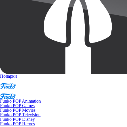
Подарки
Funko POP Animation
Funko POP Games
Funko POP Movies
Funko POP Television
Funko POP Disney
Funko POP Heroes