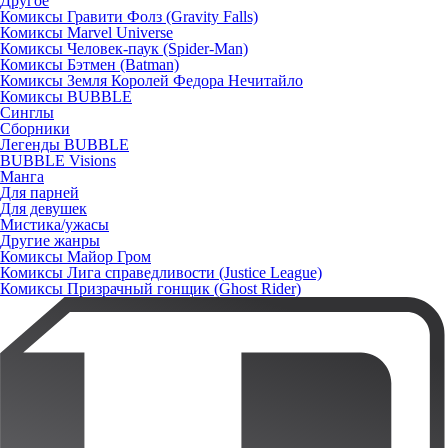
Другое
Комиксы Гравити Фолз (Gravity Falls)
Комиксы Marvel Universe
Комиксы Человек-паук (Spider-Man)
Комиксы Бэтмен (Batman)
Комиксы Земля Королей Федора Нечитайло
Комиксы BUBBLE
Синглы
Сборники
Легенды BUBBLE
BUBBLE Visions
Манга
Для парней
Для девушек
Мистика/ужасы
Другие жанры
Комиксы Майор Гром
Комиксы Лига справедливости (Justice League)
Комиксы Призрачный гонщик (Ghost Rider)