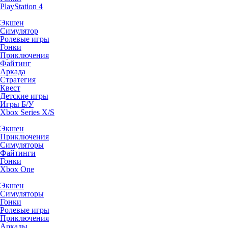
PlayStation 4
Экшен
Симулятор
Ролевые игры
Гонки
Приключения
Файтинг
Аркада
Стратегия
Квест
Детские игры
Игры Б/У
Xbox Series X/S
Экшен
Приключения
Симуляторы
Файтинги
Гонки
Xbox One
Экшен
Симуляторы
Гонки
Ролевые игры
Приключения
Аркады