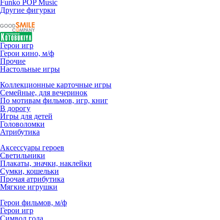
Funko POP Music
Другие фигурки
Герои игр
Герои кино, м/ф
Прочие
Настольные игры
Коллекционные карточные игры
Семейные, для вечеринок
По мотивам фильмов, игр, книг
В дорогу
Игры для детей
Головоломки
Атрибутика
Аксессуары героев
Светильники
Плакаты, значки, наклейки
Сумки, кошельки
Прочая атрибутика
Мягкие игрушки
Герои фильмов, м/ф
Герои игр
Символ года