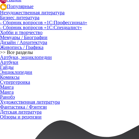
Популярные
Нехудожественная литература
Бизнес литература
- Сборник вопросов «1С:Профессионал»
- Сборник вопросов «1С:Специалист»
Хобби и творчество
Мемуары / Биографии
Дизайн / Архитектура
Живопись / Графика
>> Все разделы
Артбуки, энциклопедии
Артбуки
Гайды
Энциклопедии
Комиксы
Супергероика
Манга
Манга
Ранобэ
Художественная литература
Фантастика / Фэнтези
Детская литература
Обзоры и рецензии