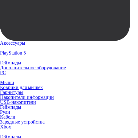
Аксессуары
PlayStation 5
Геймпады
Дополнительное оборудование
PC
Мыши
Коврики для мышек
Гарнитуры
Накопители информации
USB-накопители
Геймпады
Рули
Кабели
Зарядные устройства
Xbox
Геймпады