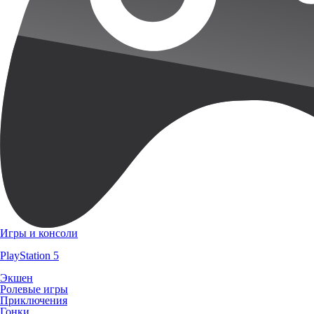
Игры и консоли
PlayStation 5
Экшен
Ролевые игры
Приключения
Гонки