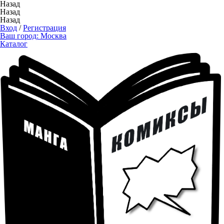
Назад
Назад
Назад
Вход
/
Регистрация
Ваш город:
Москва
Каталог