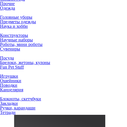
Прочие
Одежда
Головные уборы
Предметы одежды
Наука и хобби
Конструкторы
Научные наборы
Роботы, мини роботы
Сувениры
Посуда
Брелоки, жетоны, кулоны
Fun Pet Stuff
Игрушки
Ошейники
Поводки
Канцелярия
Блокноты, скетчбуки
Закладки
Ручки, карандаши
Тетради