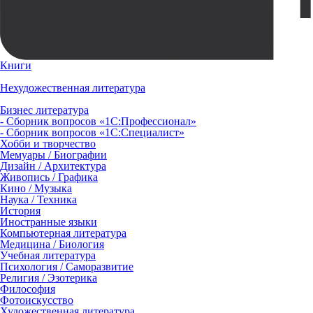
Книги
Нехудожественная литература
Бизнес литература
- Сборник вопросов «1С:Профессионал»
- Сборник вопросов «1С:Специалист»
Хобби и творчество
Мемуары / Биографии
Дизайн / Архитектура
Живопись / Графика
Кино / Музыка
Наука / Техника
История
Иностранные языки
Компьютерная литература
Медицина / Биология
Учебная литература
Психология / Саморазвитие
Религия / Эзотерика
Философия
Фотоискусство
Художественная литература