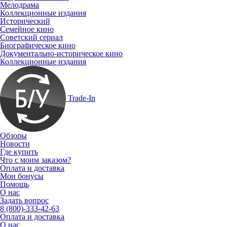
Мелодрама
Коллекционные издания
Исторический
Семейное кино
Советский сериал
Биографическое кино
Документально-историческое кино
Коллекционные издания
Trade-In
Обзоры
Новости
Где купить
Что с моим заказом?
Оплата и доставка
Мои бонусы
Помощь
О нас
Задать вопрос
8 (800)-333-42-63
Оплата и доставка
О нас