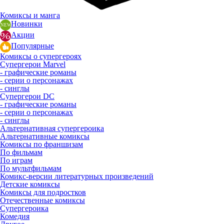
Комиксы и манга
Новинки
Акции
Популярные
Комиксы о супергероях
Супергерои Marvel
- графические романы
- серии о персонажах
- синглы
Супергерои DC
- графические романы
- серии о персонажах
- синглы
Альтернативная супергероика
Альтернативные комиксы
Комиксы по франшизам
По фильмам
По играм
По мультфильмам
Комикс-версии литературных произведений
Детские комиксы
Комиксы для подростков
Отечественные комиксы
Супергероика
Комедия