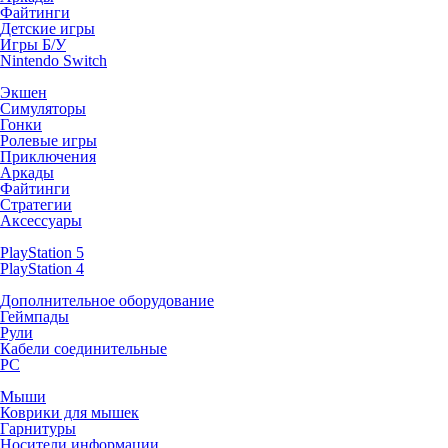
Файтинги
Детские игры
Игры Б/У
Nintendo Switch
Экшен
Симуляторы
Гонки
Ролевые игры
Приключения
Аркады
Файтинги
Стратегии
Аксессуары
PlayStation 5
PlayStation 4
Дополнительное оборудование
Геймпады
Рули
Кабели соединительные
PC
Мыши
Коврики для мышек
Гарнитуры
Носители информации