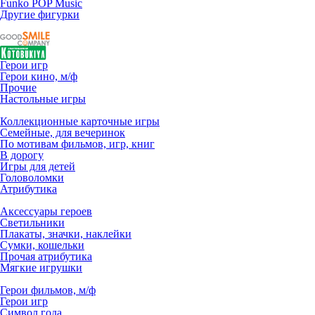
Funko POP Music
Другие фигурки
Герои игр
Герои кино, м/ф
Прочие
Настольные игры
Коллекционные карточные игры
Семейные, для вечеринок
По мотивам фильмов, игр, книг
В дорогу
Игры для детей
Головоломки
Атрибутика
Аксессуары героев
Светильники
Плакаты, значки, наклейки
Сумки, кошельки
Прочая атрибутика
Мягкие игрушки
Герои фильмов, м/ф
Герои игр
Символ года