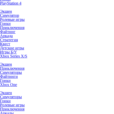
PlayStation 4
Экшен
Симулятор
Ролевые игры
Гонки
Приключения
Файтинг
Аркада
Стратегия
Квест
Детские игры
Игры Б/У
Xbox Series X/S
Экшен
Приключения
Симуляторы
Файтинги
Гонки
Xbox One
Экшен
Симуляторы
Гонки
Ролевые игры
Приключения
Аркады