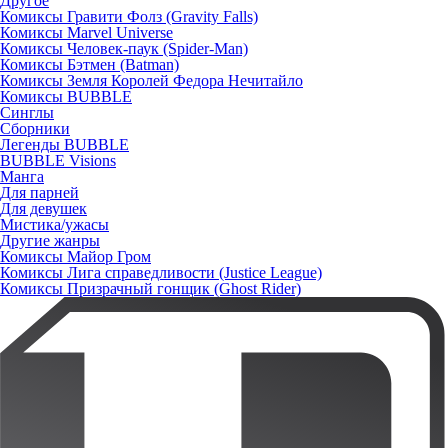
Другое
Комиксы Гравити Фолз (Gravity Falls)
Комиксы Marvel Universe
Комиксы Человек-паук (Spider-Man)
Комиксы Бэтмен (Batman)
Комиксы Земля Королей Федора Нечитайло
Комиксы BUBBLE
Синглы
Сборники
Легенды BUBBLE
BUBBLE Visions
Манга
Для парней
Для девушек
Мистика/ужасы
Другие жанры
Комиксы Майор Гром
Комиксы Лига справедливости (Justice League)
Комиксы Призрачный гонщик (Ghost Rider)