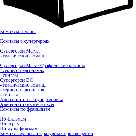
Комиксы и манга
Комиксы о супергероях
Супергерои Marvel
- графические романы
Супергерои Marvel/Графические романы
- серии о персонажах
- синглы
Супергерои DC
- графические романы
- серии о персонажах
- синглы
Альтернативная супергероика
Альтернативные комиксы
Комиксы по франшизам
По фильмам
По играм
По мультфильмам
Комикс-версии литературных произведений