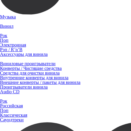
Музыка
Винил
Рок
Поп
Электронная
Рэп / R’n’B
Аксессуары для винила
Виниловые проигрыватели
Конверты / Чистящие средства
Средства для очистки винила
Внутренние конверты для винила
Внешние конверты / пакеты для винила
Проигрыватели винила
Audio CD
Рок
Российская
Поп
Классическая
Саундтреки