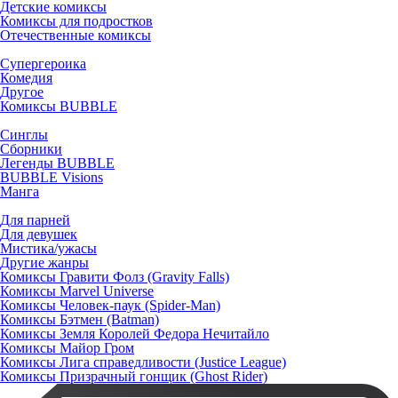
Детские комиксы
Комиксы для подростков
Отечественные комиксы
Супергероика
Комедия
Другое
Комиксы BUBBLE
Синглы
Сборники
Легенды BUBBLE
BUBBLE Visions
Манга
Для парней
Для девушек
Мистика/ужасы
Другие жанры
Комиксы Гравити Фолз (Gravity Falls)
Комиксы Marvel Universe
Комиксы Человек-паук (Spider-Man)
Комиксы Бэтмен (Batman)
Комиксы Земля Королей Федора Нечитайло
Комиксы Майор Гром
Комиксы Лига справедливости (Justice League)
Комиксы Призрачный гонщик (Ghost Rider)