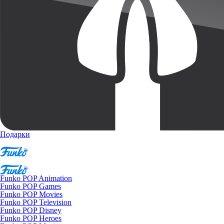
Подарки
Funko POP Animation
Funko POP Games
Funko POP Movies
Funko POP Television
Funko POP Disney
Funko POP Heroes