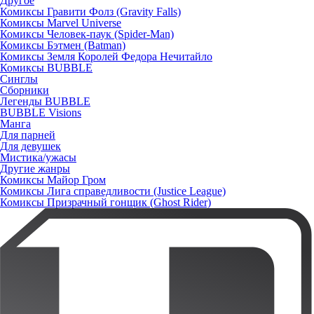
Другое
Комиксы Гравити Фолз (Gravity Falls)
Комиксы Marvel Universe
Комиксы Человек-паук (Spider-Man)
Комиксы Бэтмен (Batman)
Комиксы Земля Королей Федора Нечитайло
Комиксы BUBBLE
Синглы
Сборники
Легенды BUBBLE
BUBBLE Visions
Манга
Для парней
Для девушек
Мистика/ужасы
Другие жанры
Комиксы Майор Гром
Комиксы Лига справедливости (Justice League)
Комиксы Призрачный гонщик (Ghost Rider)