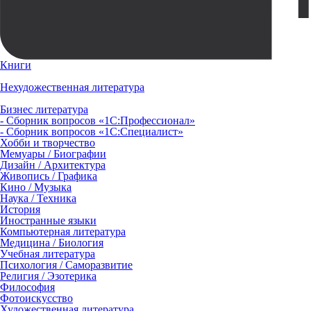
Книги
Нехудожественная литература
Бизнес литература
- Сборник вопросов «1С:Профессионал»
- Сборник вопросов «1С:Специалист»
Хобби и творчество
Мемуары / Биографии
Дизайн / Архитектура
Живопись / Графика
Кино / Музыка
Наука / Техника
История
Иностранные языки
Компьютерная литература
Медицина / Биология
Учебная литература
Психология / Саморазвитие
Религия / Эзотерика
Философия
Фотоискусство
Художественная литература