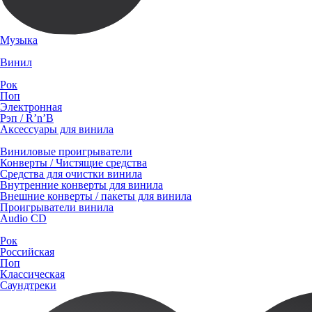
Музыка
Винил
Рок
Поп
Электронная
Рэп / R’n’B
Аксессуары для винила
Виниловые проигрыватели
Конверты / Чистящие средства
Средства для очистки винила
Внутренние конверты для винила
Внешние конверты / пакеты для винила
Проигрыватели винила
Audio CD
Рок
Российская
Поп
Классическая
Саундтреки