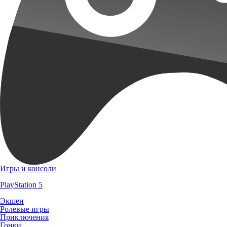
Игры и консоли
PlayStation 5
Экшен
Ролевые игры
Приключения
Гонки