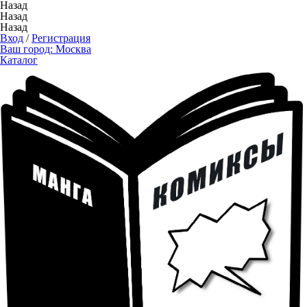
Назад
Назад
Назад
Вход
/
Регистрация
Ваш город:
Москва
Каталог