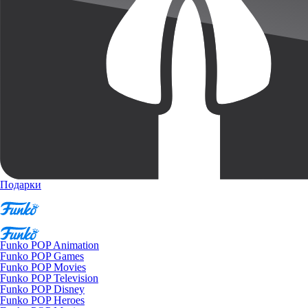
Подарки
Funko POP Animation
Funko POP Games
Funko POP Movies
Funko POP Television
Funko POP Disney
Funko POP Heroes