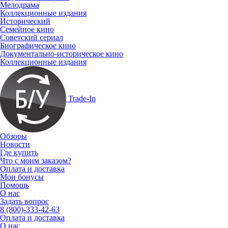
Мелодрама
Коллекционные издания
Исторический
Семейное кино
Советский сериал
Биографическое кино
Документально-историческое кино
Коллекционные издания
Trade-In
Обзоры
Новости
Где купить
Что с моим заказом?
Оплата и доставка
Мои бонусы
Помощь
О нас
Задать вопрос
8 (800)-333-42-63
Оплата и доставка
О нас