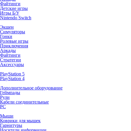
Файтинги
Детские игры
Игры Б/У
Nintendo Switch
Экшен
Симуляторы
Гонки
Ролевые игры
Приключения
Аркады
Файтинги
Стратегии
Аксессуары
PlayStation 5
PlayStation 4
Дополнительное оборудование
Геймпады
Рули
Кабели соединительные
PC
Мыши
Коврики для мышек
Гарнитуры
Носители информации