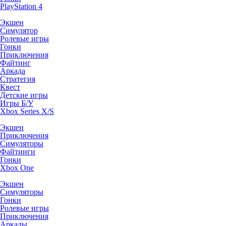
PlayStation 4
Экшен
Симулятор
Ролевые игры
Гонки
Приключения
Файтинг
Аркада
Стратегия
Квест
Детские игры
Игры Б/У
Xbox Series X/S
Экшен
Приключения
Симуляторы
Файтинги
Гонки
Xbox One
Экшен
Симуляторы
Гонки
Ролевые игры
Приключения
Аркады