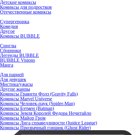
Детские комиксы
Комиксы для подростков
Отечественные комиксы
Супергероика
Комедия
Другое
Комиксы BUBBLE
Синглы
Сборники
Легенды BUBBLE
BUBBLE Visions
Манга
Для парней
Для девушек
Мистика/ужасы
Другие жанры
Комиксы Гравити Фолз (Gravity Falls)
Комиксы Marvel Universe
Комиксы Человек-паук (Spider-Man)
Комиксы Бэтмен (Batman)
Комиксы Земля Королей Федора Нечитайло
Комиксы Майор Гром
Комиксы Лига справедливости (Justice League)
Комиксы Призрачный гонщик (Ghost Rider)