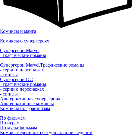
Комиксы и манга
Комиксы о супергероях
Супергерои Marvel
- графические романы
Супергерои Marvel/Графические романы
- серии о персонажах
- синглы
Супергерои DC
- графические романы
- серии о персонажах
- синглы
Альтернативная супергероика
Альтернативные комиксы
Комиксы по франшизам
По фильмам
По играм
По мультфильмам
Комикс-версии литературных произведений