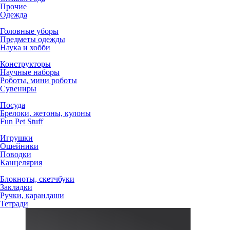
Прочие
Одежда
Головные уборы
Предметы одежды
Наука и хобби
Конструкторы
Научные наборы
Роботы, мини роботы
Сувениры
Посуда
Брелоки, жетоны, кулоны
Fun Pet Stuff
Игрушки
Ошейники
Поводки
Канцелярия
Блокноты, скетчбуки
Закладки
Ручки, карандаши
Тетради