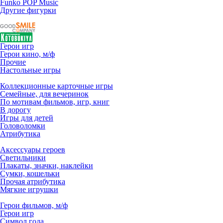
Funko POP Music
Другие фигурки
Герои игр
Герои кино, м/ф
Прочие
Настольные игры
Коллекционные карточные игры
Семейные, для вечеринок
По мотивам фильмов, игр, книг
В дорогу
Игры для детей
Головоломки
Атрибутика
Аксессуары героев
Светильники
Плакаты, значки, наклейки
Сумки, кошельки
Прочая атрибутика
Мягкие игрушки
Герои фильмов, м/ф
Герои игр
Символ года