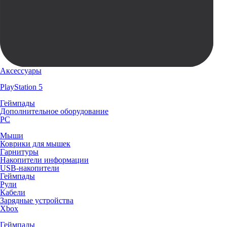
Аксессуары
PlayStation 5
Геймпады
Дополнительное оборудование
PC
Мыши
Коврики для мышек
Гарнитуры
Накопители информации
USB-накопители
Геймпады
Рули
Кабели
Зарядные устройства
Xbox
Геймпады