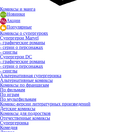
Комиксы и манга
Новинки
Акции
Популярные
Комиксы о супергероях
Супергерои Marvel
- графические романы
- серии о персонажах
- синглы
Супергерои DC
- графические романы
- серии о персонажах
- синглы
Альтернативная супергероика
Альтернативные комиксы
Комиксы по франшизам
По фильмам
По играм
По мультфильмам
Комикс-версии литературных произведений
Детские комиксы
Комиксы для подростков
Отечественные комиксы
Супергероика
Комедия