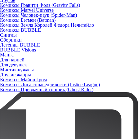
Другое
Комиксы Гравити Фолз (Gravity Falls)
Комиксы Marvel Universe
Комиксы Человек-паук (Spider-Man)
Комиксы Бэтмен (Batman)
Комиксы Земля Королей Федора Нечитайло
Комиксы BUBBLE
Синглы
Сборники
Легенды BUBBLE
BUBBLE Visions
Манга
Для парней
Для девушек
Мистика/ужасы
Другие жанры
Комиксы Майор Гром
Комиксы Лига справедливости (Justice League)
Комиксы Призрачный гонщик (Ghost Rider)