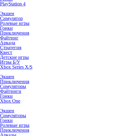
PlayStation 4
Экшен
Симулятор
Ролевые игры
Гонки
Приключения
Файтинг
Аркада
Стратегия
Квест
Детские игры
Игры Б/У
Xbox Series X/S
Экшен
Приключения
Симуляторы
Файтинги
Гонки
Xbox One
Экшен
Симуляторы
Гонки
Ролевые игры
Приключения
Аркады