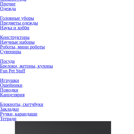
Прочие
Одежда
Головные уборы
Предметы одежды
Наука и хобби
Конструкторы
Научные наборы
Роботы, мини роботы
Сувениры
Посуда
Брелоки, жетоны, кулоны
Fun Pet Stuff
Игрушки
Ошейники
Поводки
Канцелярия
Блокноты, скетчбуки
Закладки
Ручки, карандаши
Тетради