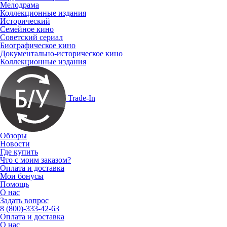
Мелодрама
Коллекционные издания
Исторический
Семейное кино
Советский сериал
Биографическое кино
Документально-историческое кино
Коллекционные издания
Trade-In
Обзоры
Новости
Где купить
Что с моим заказом?
Оплата и доставка
Мои бонусы
Помощь
О нас
Задать вопрос
8 (800)-333-42-63
Оплата и доставка
О нас