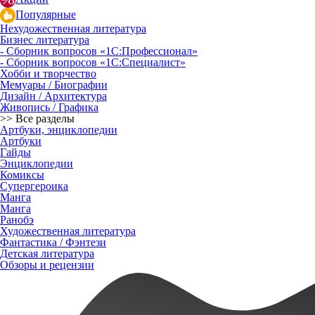
Популярные
Нехудожественная литература
Бизнес литература
- Сборник вопросов «1С:Профессионал»
- Сборник вопросов «1С:Специалист»
Хобби и творчество
Мемуары / Биографии
Дизайн / Архитектура
Живопись / Графика
>> Все разделы
Артбуки, энциклопедии
Артбуки
Гайды
Энциклопедии
Комиксы
Супергероика
Манга
Манга
Ранобэ
Художественная литература
Фантастика / Фэнтези
Детская литература
Обзоры и рецензии