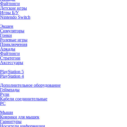
Файтинги
Детские игры
Игры Б/У
Nintendo Switch
Экшен
Симуляторы
Гонки
Ролевые игры
Приключения
Аркады
Файтинги
Стратегии
Аксессуары
PlayStation 5
PlayStation 4
Дополнительное оборудование
Геймпады
Рули
Кабели соединительные
PC
Мыши
Коврики для мышек
Гарнитуры
Носители информации