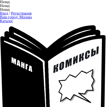
Назад
Назад
Назад
Вход
/
Регистрация
Ваш город:
Москва
Каталог