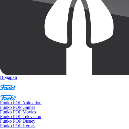
Подарки
Funko POP Animation
Funko POP Games
Funko POP Movies
Funko POP Television
Funko POP Disney
Funko POP Heroes