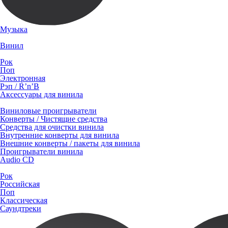
Музыка
Винил
Рок
Поп
Электронная
Рэп / R’n’B
Аксессуары для винила
Виниловые проигрыватели
Конверты / Чистящие средства
Средства для очистки винила
Внутренние конверты для винила
Внешние конверты / пакеты для винила
Проигрыватели винила
Audio CD
Рок
Российская
Поп
Классическая
Саундтреки