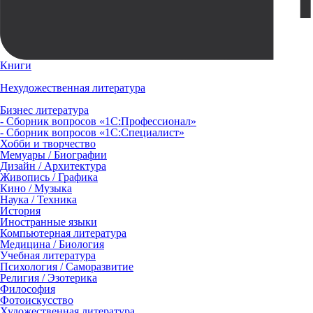
Книги
Нехудожественная литература
Бизнес литература
- Сборник вопросов «1С:Профессионал»
- Сборник вопросов «1С:Специалист»
Хобби и творчество
Мемуары / Биографии
Дизайн / Архитектура
Живопись / Графика
Кино / Музыка
Наука / Техника
История
Иностранные языки
Компьютерная литература
Медицина / Биология
Учебная литература
Психология / Саморазвитие
Религия / Эзотерика
Философия
Фотоискусство
Художественная литература