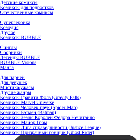
Детские комиксы
Комиксы для подростков
Отечественные комиксы
Супергероика
Комедия
Другое
Комиксы BUBBLE
Синглы
Сборники
Легенды BUBBLE
BUBBLE Visions
Манга
Для парней
Для девушек
Мистика/ужасы
Другие жанры
Комиксы Гравити Фолз (Gravity Falls)
Комиксы Marvel Universe
Комиксы Человек-паук (Spider-Man)
Комиксы Бэтмен (Batman)
Комиксы Земля Королей Федора Нечитайло
Комиксы Майор Гром
Комиксы Лига справедливости (Justice League)
Комиксы Призрачный гонщик (Ghost Rider)