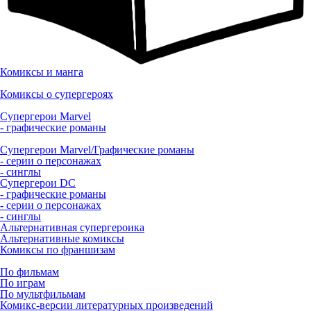
Комиксы и манга
Комиксы о супергероях
Супергерои Marvel
- графические романы
Супергерои Marvel/Графические романы
- серии о персонажах
- синглы
Супергерои DC
- графические романы
- серии о персонажах
- синглы
Альтернативная супергероика
Альтернативные комиксы
Комиксы по франшизам
По фильмам
По играм
По мультфильмам
Комикс-версии литературных произведений