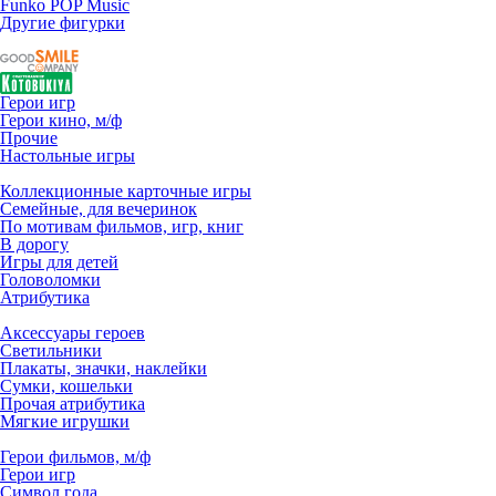
Funko POP Music
Другие фигурки
Герои игр
Герои кино, м/ф
Прочие
Настольные игры
Коллекционные карточные игры
Семейные, для вечеринок
По мотивам фильмов, игр, книг
В дорогу
Игры для детей
Головоломки
Атрибутика
Аксессуары героев
Светильники
Плакаты, значки, наклейки
Сумки, кошельки
Прочая атрибутика
Мягкие игрушки
Герои фильмов, м/ф
Герои игр
Символ года