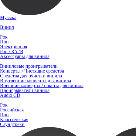
Музыка
Винил
Рок
Поп
Электронная
Рэп / R’n’B
Аксессуары для винила
Виниловые проигрыватели
Конверты / Чистящие средства
Средства для очистки винила
Внутренние конверты для винила
Внешние конверты / пакеты для винила
Проигрыватели винила
Audio CD
Рок
Российская
Поп
Классическая
Саундтреки