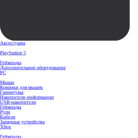
Аксессуары
PlayStation 5
Геймпады
Дополнительное оборудование
PC
Мыши
Коврики для мышек
Гарнитуры
Накопители информации
USB-накопители
Геймпады
Рули
Кабели
Зарядные устройства
Xbox
Геймпады