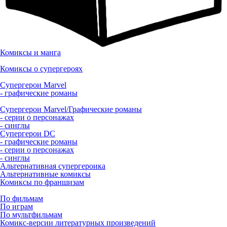
Комиксы и манга
Комиксы о супергероях
Супергерои Marvel
- графические романы
Супергерои Marvel/Графические романы
- серии о персонажах
- синглы
Супергерои DC
- графические романы
- серии о персонажах
- синглы
Альтернативная супергероика
Альтернативные комиксы
Комиксы по франшизам
По фильмам
По играм
По мультфильмам
Комикс-версии литературных произведений