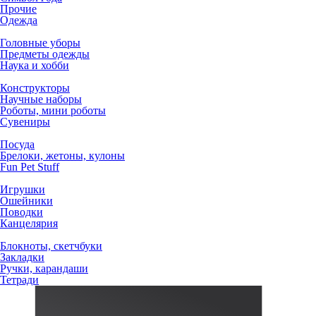
Прочие
Одежда
Головные уборы
Предметы одежды
Наука и хобби
Конструкторы
Научные наборы
Роботы, мини роботы
Сувениры
Посуда
Брелоки, жетоны, кулоны
Fun Pet Stuff
Игрушки
Ошейники
Поводки
Канцелярия
Блокноты, скетчбуки
Закладки
Ручки, карандаши
Тетради