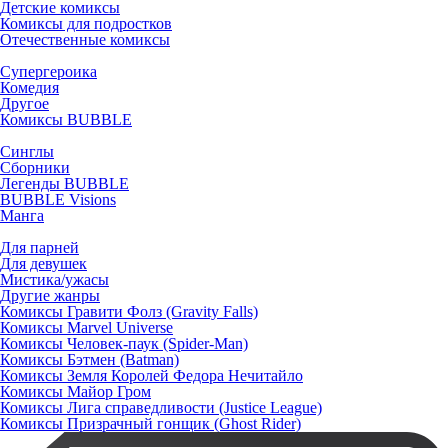
Детские комиксы
Комиксы для подростков
Отечественные комиксы
Супергероика
Комедия
Другое
Комиксы BUBBLE
Синглы
Сборники
Легенды BUBBLE
BUBBLE Visions
Манга
Для парней
Для девушек
Мистика/ужасы
Другие жанры
Комиксы Гравити Фолз (Gravity Falls)
Комиксы Marvel Universe
Комиксы Человек-паук (Spider-Man)
Комиксы Бэтмен (Batman)
Комиксы Земля Королей Федора Нечитайло
Комиксы Майор Гром
Комиксы Лига справедливости (Justice League)
Комиксы Призрачный гонщик (Ghost Rider)