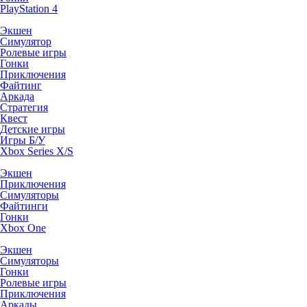
PlayStation 4
Экшен
Симулятор
Ролевые игры
Гонки
Приключения
Файтинг
Аркада
Стратегия
Квест
Детские игры
Игры Б/У
Xbox Series X/S
Экшен
Приключения
Симуляторы
Файтинги
Гонки
Xbox One
Экшен
Симуляторы
Гонки
Ролевые игры
Приключения
Аркады