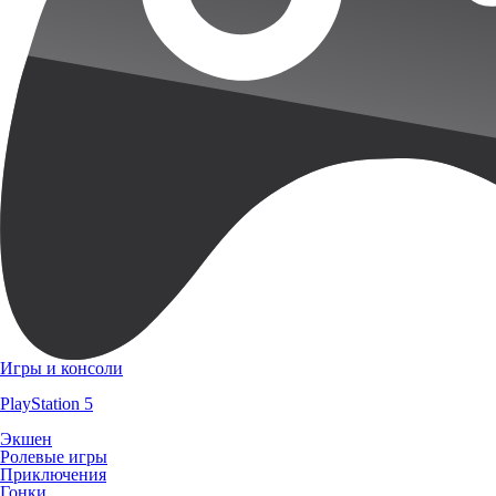
Игры и консоли
PlayStation 5
Экшен
Ролевые игры
Приключения
Гонки