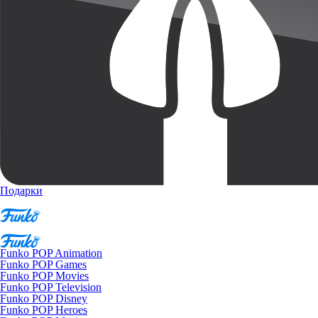
Подарки
Funko POP Animation
Funko POP Games
Funko POP Movies
Funko POP Television
Funko POP Disney
Funko POP Heroes