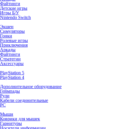
Файтинги
Детские игры
Игры Б/У
Nintendo Switch
Экшен
Симуляторы
Гонки
Ролевые игры
Приключения
Аркады
Файтинги
Стратегии
Аксессуары
PlayStation 5
PlayStation 4
Дополнительное оборудование
Геймпады
Рули
Кабели соединительные
PC
Мыши
Коврики для мышек
Гарнитуры
Носители информации