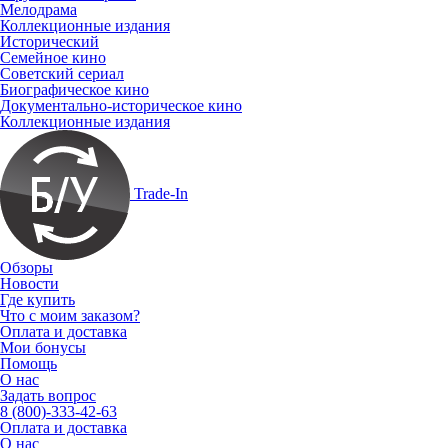
Мелодрама
Коллекционные издания
Исторический
Семейное кино
Советский сериал
Биографическое кино
Документально-историческое кино
Коллекционные издания
Trade-In
Обзоры
Новости
Где купить
Что с моим заказом?
Оплата и доставка
Мои бонусы
Помощь
О нас
Задать вопрос
8 (800)-333-42-63
Оплата и доставка
О нас