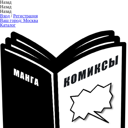
Назад
Назад
Назад
Вход
/
Регистрация
Ваш город:
Москва
Каталог