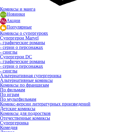
Комиксы и манга
Новинки
Акции
Популярные
Комиксы о супергероях
Супергерои Marvel
- графические романы
- серии о персонажах
- синглы
Супергерои DC
- графические романы
- серии о персонажах
- синглы
Альтернативная супергероика
Альтернативные комиксы
Комиксы по франшизам
По фильмам
По играм
По мультфильмам
Комикс-версии литературных произведений
Детские комиксы
Комиксы для подростков
Отечественные комиксы
Супергероика
Комедия