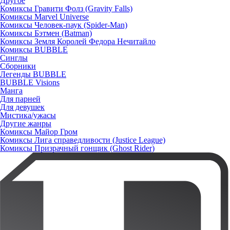
Другое
Комиксы Гравити Фолз (Gravity Falls)
Комиксы Marvel Universe
Комиксы Человек-паук (Spider-Man)
Комиксы Бэтмен (Batman)
Комиксы Земля Королей Федора Нечитайло
Комиксы BUBBLE
Синглы
Сборники
Легенды BUBBLE
BUBBLE Visions
Манга
Для парней
Для девушек
Мистика/ужасы
Другие жанры
Комиксы Майор Гром
Комиксы Лига справедливости (Justice League)
Комиксы Призрачный гонщик (Ghost Rider)