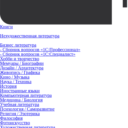
Книги
Нехудожественная литература
Бизнес литература
- Сборник вопросов «1С:Профессионал»
- Сборник вопросов «1С:Специалист»
Хобби и творчество
Мемуары / Биографии
Дизайн / Архитектура
Живопись / Графика
Кино / Музыка
Наука / Техника
История
Иностранные языки
Компьютерная литература
Медицина / Биология
Учебная литература
Психология / Саморазвитие
Религия / Эзотерика
Философия
Фотоискусство
Художественная литература