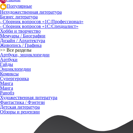
Популярные
Нехудожественная литература
Бизнес литература
- Сборник вопросов «1С:Профессионал»
- Сборник вопросов «1С:Специалист»
Хобби и творчество
Мемуары / Биографии
Дизайн / Архитектура
Живопись / Графика
>> Все разделы
Артбуки, энциклопедии
Артбуки
Гайды
Энциклопедии
Комиксы
Супергероика
Манга
Манга
Ранобэ
Художественная литература
Фантастика / Фэнтези
Детская литература
Обзоры и рецензии