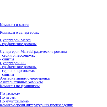
Комиксы и манга
Комиксы о супергероях
Супергерои Marvel
- графические романы
Супергерои Marvel/Графические романы
- серии о персонажах
- синглы
Супергерои DC
- графические романы
- серии о персонажах
- синглы
Альтернативная супергероика
Альтернативные комиксы
Комиксы по франшизам
По фильмам
По играм
По мультфильмам
Комикс-версии литературных произведений