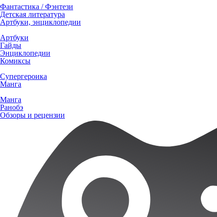
Фантастика / Фэнтези
Детская литература
Артбуки, энциклопедии
Артбуки
Гайды
Энциклопедии
Комиксы
Супергероика
Манга
Манга
Ранобэ
Обзоры и рецензии