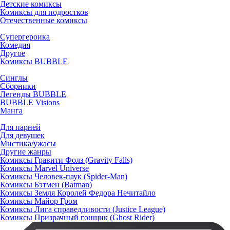
Детские комиксы
Комиксы для подростков
Отечественные комиксы
Супергероика
Комедия
Другое
Комиксы BUBBLE
Синглы
Сборники
Легенды BUBBLE
BUBBLE Visions
Манга
Для парней
Для девушек
Мистика/ужасы
Другие жанры
Комиксы Гравити Фолз (Gravity Falls)
Комиксы Marvel Universe
Комиксы Человек-паук (Spider-Man)
Комиксы Бэтмен (Batman)
Комиксы Земля Королей Федора Нечитайло
Комиксы Майор Гром
Комиксы Лига справедливости (Justice League)
Комиксы Призрачный гонщик (Ghost Rider)