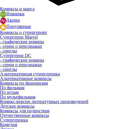
Комиксы и манга
Новинки
Акции
Популярные
Комиксы о супергероях
Супергерои Marvel
- графические романы
- серии о персонажах
- синглы
Супергерои DC
- графические романы
- серии о персонажах
- синглы
Альтернативная супергероика
Альтернативные комиксы
Комиксы по франшизам
По фильмам
По играм
По мультфильмам
Комикс-версии литературных произведений
Детские комиксы
Комиксы для подростков
Отечественные комиксы
Супергероика
Комедия