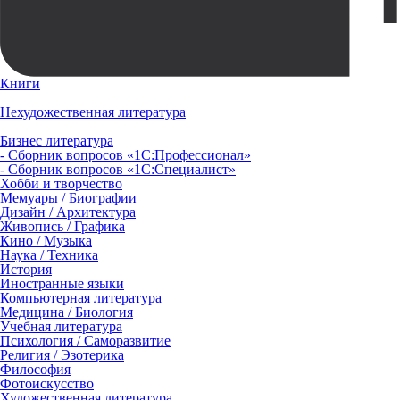
Книги
Нехудожественная литература
Бизнес литература
- Сборник вопросов «1С:Профессионал»
- Сборник вопросов «1С:Специалист»
Хобби и творчество
Мемуары / Биографии
Дизайн / Архитектура
Живопись / Графика
Кино / Музыка
Наука / Техника
История
Иностранные языки
Компьютерная литература
Медицина / Биология
Учебная литература
Психология / Саморазвитие
Религия / Эзотерика
Философия
Фотоискусство
Художественная литература