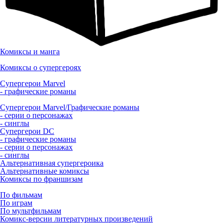
Комиксы и манга
Комиксы о супергероях
Супергерои Marvel
- графические романы
Супергерои Marvel/Графические романы
- серии о персонажах
- синглы
Супергерои DC
- графические романы
- серии о персонажах
- синглы
Альтернативная супергероика
Альтернативные комиксы
Комиксы по франшизам
По фильмам
По играм
По мультфильмам
Комикс-версии литературных произведений