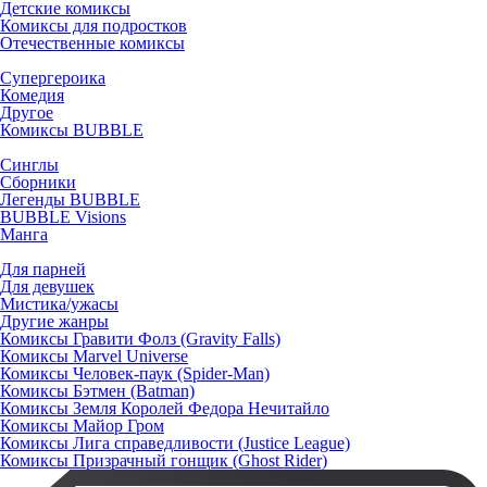
Детские комиксы
Комиксы для подростков
Отечественные комиксы
Супергероика
Комедия
Другое
Комиксы BUBBLE
Синглы
Сборники
Легенды BUBBLE
BUBBLE Visions
Манга
Для парней
Для девушек
Мистика/ужасы
Другие жанры
Комиксы Гравити Фолз (Gravity Falls)
Комиксы Marvel Universe
Комиксы Человек-паук (Spider-Man)
Комиксы Бэтмен (Batman)
Комиксы Земля Королей Федора Нечитайло
Комиксы Майор Гром
Комиксы Лига справедливости (Justice League)
Комиксы Призрачный гонщик (Ghost Rider)