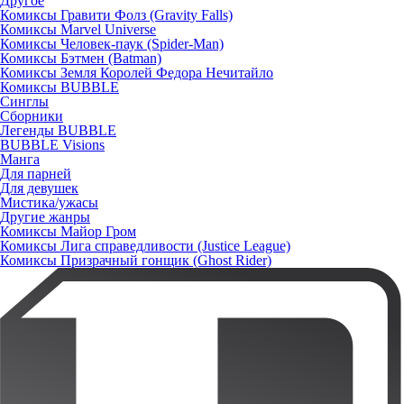
Другое
Комиксы Гравити Фолз (Gravity Falls)
Комиксы Marvel Universe
Комиксы Человек-паук (Spider-Man)
Комиксы Бэтмен (Batman)
Комиксы Земля Королей Федора Нечитайло
Комиксы BUBBLE
Синглы
Сборники
Легенды BUBBLE
BUBBLE Visions
Манга
Для парней
Для девушек
Мистика/ужасы
Другие жанры
Комиксы Майор Гром
Комиксы Лига справедливости (Justice League)
Комиксы Призрачный гонщик (Ghost Rider)