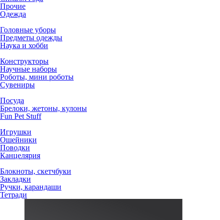
Прочие
Одежда
Головные уборы
Предметы одежды
Наука и хобби
Конструкторы
Научные наборы
Роботы, мини роботы
Сувениры
Посуда
Брелоки, жетоны, кулоны
Fun Pet Stuff
Игрушки
Ошейники
Поводки
Канцелярия
Блокноты, скетчбуки
Закладки
Ручки, карандаши
Тетради