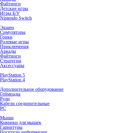
Файтинги
Детские игры
Игры Б/У
Nintendo Switch
Экшен
Симуляторы
Гонки
Ролевые игры
Приключения
Аркады
Файтинги
Стратегии
Аксессуары
PlayStation 5
PlayStation 4
Дополнительное оборудование
Геймпады
Рули
Кабели соединительные
PC
Мыши
Коврики для мышек
Гарнитуры
Носители информации