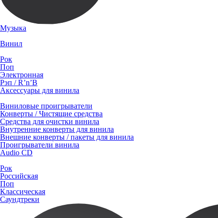
Музыка
Винил
Рок
Поп
Электронная
Рэп / R’n’B
Аксессуары для винила
Виниловые проигрыватели
Конверты / Чистящие средства
Средства для очистки винила
Внутренние конверты для винила
Внешние конверты / пакеты для винила
Проигрыватели винила
Audio CD
Рок
Российская
Поп
Классическая
Саундтреки