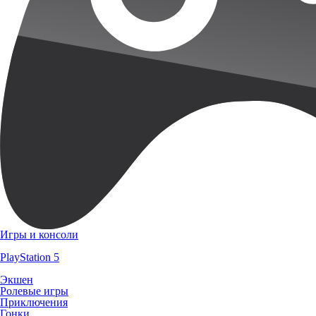
Игры и консоли
PlayStation 5
Экшен
Ролевые игры
Приключения
Гонки