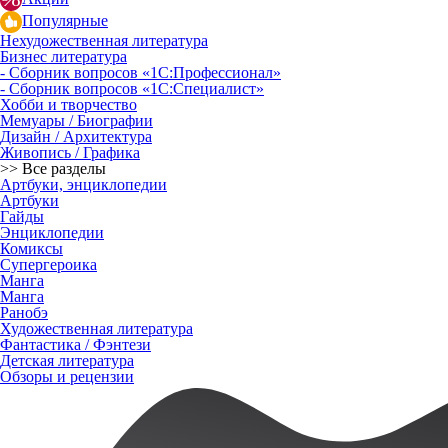
Популярные
Нехудожественная литература
Бизнес литература
- Сборник вопросов «1С:Профессионал»
- Сборник вопросов «1С:Специалист»
Хобби и творчество
Мемуары / Биографии
Дизайн / Архитектура
Живопись / Графика
>> Все разделы
Артбуки, энциклопедии
Артбуки
Гайды
Энциклопедии
Комиксы
Супергероика
Манга
Манга
Ранобэ
Художественная литература
Фантастика / Фэнтези
Детская литература
Обзоры и рецензии