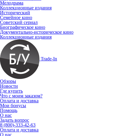
Мелодрама
Коллекционные издания
Исторический
Семейное кино
Советский сериал
Биографическое кино
Документально-историческое кино
Коллекционные издания
Trade-In
Обзоры
Новости
Где купить
Что с моим заказом?
Оплата и доставка
Мои бонусы
Помощь
О нас
Задать вопрос
8 (800)-333-42-63
Оплата и доставка
О нас