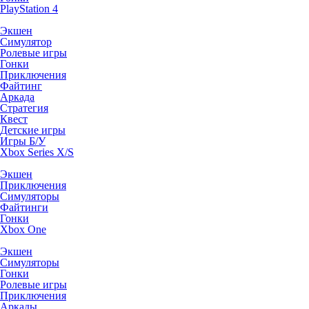
PlayStation 4
Экшен
Симулятор
Ролевые игры
Гонки
Приключения
Файтинг
Аркада
Стратегия
Квест
Детские игры
Игры Б/У
Xbox Series X/S
Экшен
Приключения
Симуляторы
Файтинги
Гонки
Xbox One
Экшен
Симуляторы
Гонки
Ролевые игры
Приключения
Аркады