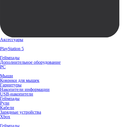
Аксессуары
PlayStation 5
Геймпады
Дополнительное оборудование
PC
Мыши
Коврики для мышек
Гарнитуры
Накопители информации
USB-накопители
Геймпады
Рули
Кабели
Зарядные устройства
Xbox
Геймпады