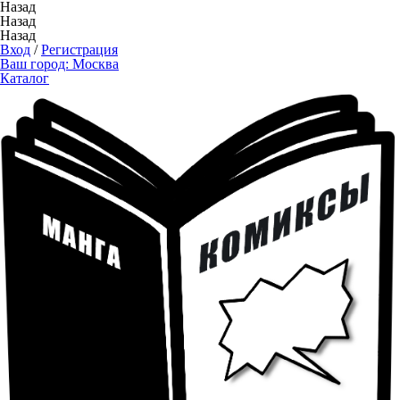
Назад
Назад
Назад
Вход
/
Регистрация
Ваш город:
Москва
Каталог