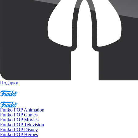
Подарки
Funko POP Animation
Funko POP Games
Funko POP Movies
Funko POP Television
Funko POP Disney
Funko POP Heroes