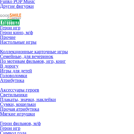
Funko POP Music
Другие фигурки
Герои игр
Герои кино, м/ф
Прочие
Настольные игры
Коллекционные карточные игры
Семейные, для вечеринок
По мотивам фильмов, игр, книг
В дорогу
Игры для детей
Головоломки
Атрибутика
Аксессуары героев
Светильники
Плакаты, значки, наклейки
Сумки, кошельки
Прочая атрибутика
Мягкие игрушки
Герои фильмов, м/ф
Герои игр
Символ года