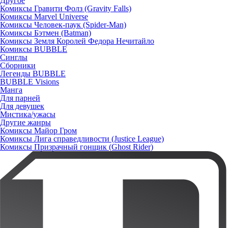
Другое
Комиксы Гравити Фолз (Gravity Falls)
Комиксы Marvel Universe
Комиксы Человек-паук (Spider-Man)
Комиксы Бэтмен (Batman)
Комиксы Земля Королей Федора Нечитайло
Комиксы BUBBLE
Синглы
Сборники
Легенды BUBBLE
BUBBLE Visions
Манга
Для парней
Для девушек
Мистика/ужасы
Другие жанры
Комиксы Майор Гром
Комиксы Лига справедливости (Justice League)
Комиксы Призрачный гонщик (Ghost Rider)