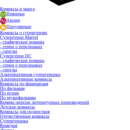
Комиксы и манга
Новинки
Акции
Популярные
Комиксы о супергероях
Супергерои Marvel
- графические романы
- серии о персонажах
- синглы
Супергерои DC
- графические романы
- серии о персонажах
- синглы
Альтернативная супергероика
Альтернативные комиксы
Комиксы по франшизам
По фильмам
По играм
По мультфильмам
Комикс-версии литературных произведений
Детские комиксы
Комиксы для подростков
Отечественные комиксы
Супергероика
Комедия