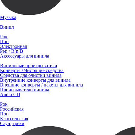
Музыка
Винил
Рок
Поп
Электронная
Рэп / R’n’B
Аксессуары для винила
Виниловые проигрыватели
Конверты / Чистящие средства
Средства для очистки винила
Внутренние конверты для винила
Внешние конверты / пакеты для винила
Проигрыватели винила
Audio CD
Рок
Российская
Поп
Классическая
Саундтреки