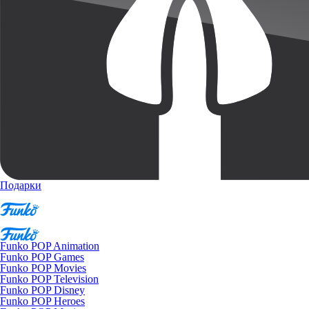
Подарки
Funko POP Animation
Funko POP Games
Funko POP Movies
Funko POP Television
Funko POP Disney
Funko POP Heroes