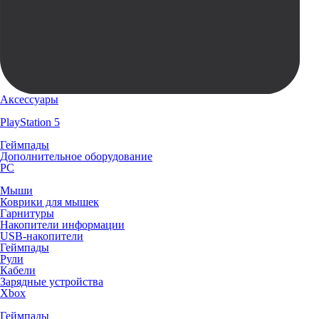
Аксессуары
PlayStation 5
Геймпады
Дополнительное оборудование
PC
Мыши
Коврики для мышек
Гарнитуры
Накопители информации
USB-накопители
Геймпады
Рули
Кабели
Зарядные устройства
Xbox
Геймпады