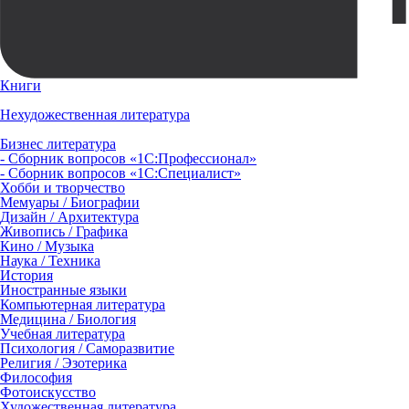
Книги
Нехудожественная литература
Бизнес литература
- Сборник вопросов «1С:Профессионал»
- Сборник вопросов «1С:Специалист»
Хобби и творчество
Мемуары / Биографии
Дизайн / Архитектура
Живопись / Графика
Кино / Музыка
Наука / Техника
История
Иностранные языки
Компьютерная литература
Медицина / Биология
Учебная литература
Психология / Саморазвитие
Религия / Эзотерика
Философия
Фотоискусство
Художественная литература