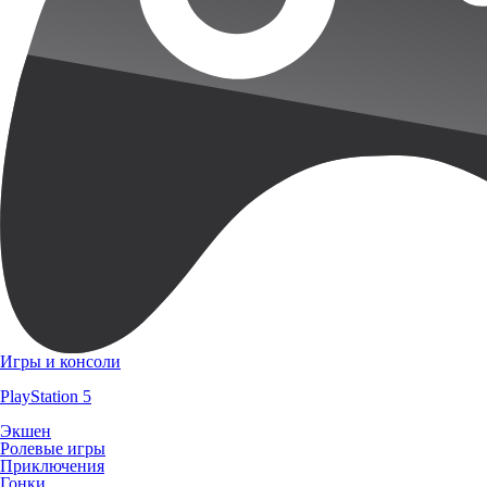
Игры и консоли
PlayStation 5
Экшен
Ролевые игры
Приключения
Гонки