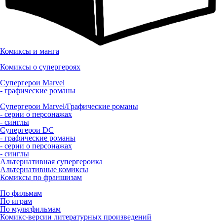
Комиксы и манга
Комиксы о супергероях
Супергерои Marvel
- графические романы
Супергерои Marvel/Графические романы
- серии о персонажах
- синглы
Супергерои DC
- графические романы
- серии о персонажах
- синглы
Альтернативная супергероика
Альтернативные комиксы
Комиксы по франшизам
По фильмам
По играм
По мультфильмам
Комикс-версии литературных произведений