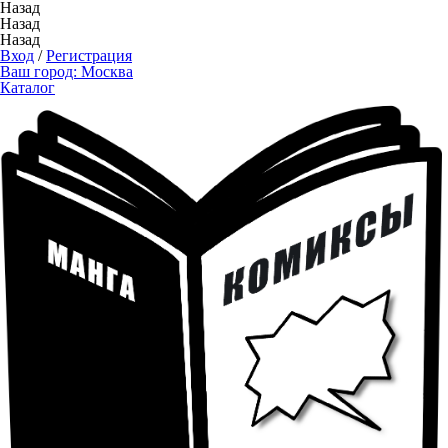
Назад
Назад
Назад
Вход
/
Регистрация
Ваш город:
Москва
Каталог