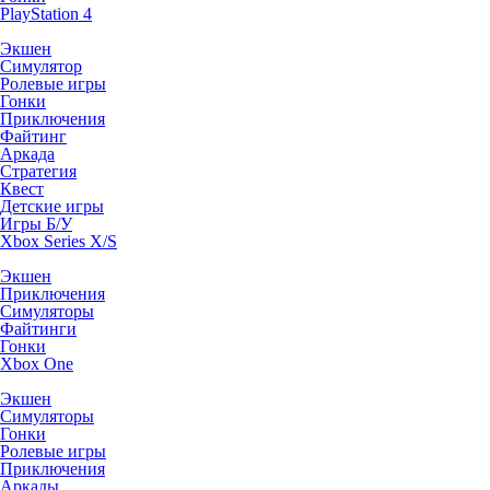
PlayStation 4
Экшен
Симулятор
Ролевые игры
Гонки
Приключения
Файтинг
Аркада
Стратегия
Квест
Детские игры
Игры Б/У
Xbox Series X/S
Экшен
Приключения
Симуляторы
Файтинги
Гонки
Xbox One
Экшен
Симуляторы
Гонки
Ролевые игры
Приключения
Аркады