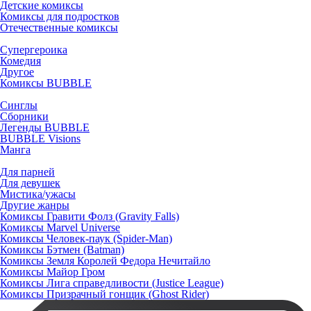
Детские комиксы
Комиксы для подростков
Отечественные комиксы
Супергероика
Комедия
Другое
Комиксы BUBBLE
Синглы
Сборники
Легенды BUBBLE
BUBBLE Visions
Манга
Для парней
Для девушек
Мистика/ужасы
Другие жанры
Комиксы Гравити Фолз (Gravity Falls)
Комиксы Marvel Universe
Комиксы Человек-паук (Spider-Man)
Комиксы Бэтмен (Batman)
Комиксы Земля Королей Федора Нечитайло
Комиксы Майор Гром
Комиксы Лига справедливости (Justice League)
Комиксы Призрачный гонщик (Ghost Rider)