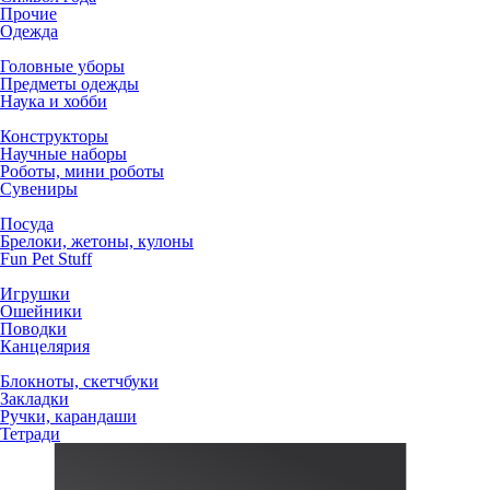
Прочие
Одежда
Головные уборы
Предметы одежды
Наука и хобби
Конструкторы
Научные наборы
Роботы, мини роботы
Сувениры
Посуда
Брелоки, жетоны, кулоны
Fun Pet Stuff
Игрушки
Ошейники
Поводки
Канцелярия
Блокноты, скетчбуки
Закладки
Ручки, карандаши
Тетради