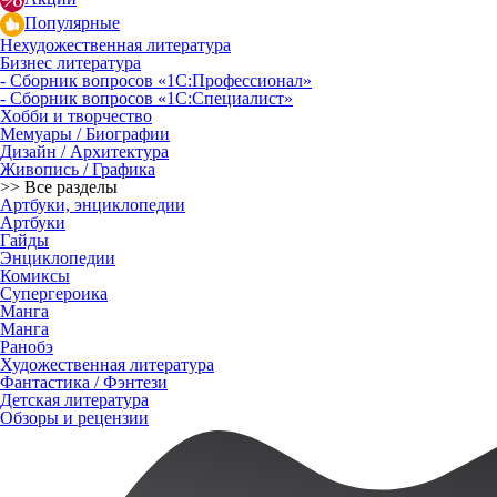
Популярные
Нехудожественная литература
Бизнес литература
- Сборник вопросов «1С:Профессионал»
- Сборник вопросов «1С:Специалист»
Хобби и творчество
Мемуары / Биографии
Дизайн / Архитектура
Живопись / Графика
>> Все разделы
Артбуки, энциклопедии
Артбуки
Гайды
Энциклопедии
Комиксы
Супергероика
Манга
Манга
Ранобэ
Художественная литература
Фантастика / Фэнтези
Детская литература
Обзоры и рецензии