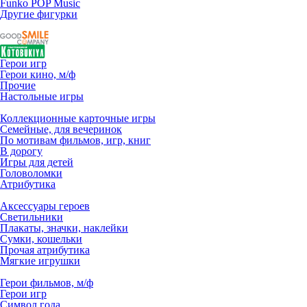
Funko POP Music
Другие фигурки
Герои игр
Герои кино, м/ф
Прочие
Настольные игры
Коллекционные карточные игры
Семейные, для вечеринок
По мотивам фильмов, игр, книг
В дорогу
Игры для детей
Головоломки
Атрибутика
Аксессуары героев
Светильники
Плакаты, значки, наклейки
Сумки, кошельки
Прочая атрибутика
Мягкие игрушки
Герои фильмов, м/ф
Герои игр
Символ года