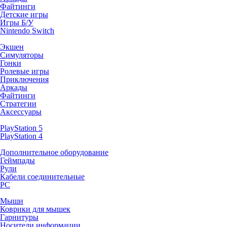
Файтинги
Детские игры
Игры Б/У
Nintendo Switch
Экшен
Симуляторы
Гонки
Ролевые игры
Приключения
Аркады
Файтинги
Стратегии
Аксессуары
PlayStation 5
PlayStation 4
Дополнительное оборудование
Геймпады
Рули
Кабели соединительные
PC
Мыши
Коврики для мышек
Гарнитуры
Носители информации