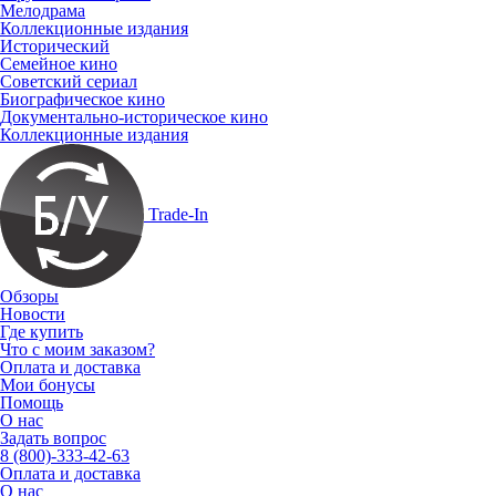
Мелодрама
Коллекционные издания
Исторический
Семейное кино
Советский сериал
Биографическое кино
Документально-историческое кино
Коллекционные издания
Trade-In
Обзоры
Новости
Где купить
Что с моим заказом?
Оплата и доставка
Мои бонусы
Помощь
О нас
Задать вопрос
8 (800)-333-42-63
Оплата и доставка
О нас