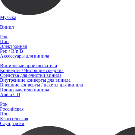
Музыка
Винил
Рок
Поп
Электронная
Рэп / R’n’B
Аксессуары для винила
Виниловые проигрыватели
Конверты / Чистящие средства
Средства для очистки винила
Внутренние конверты для винила
Внешние конверты / пакеты для винила
Проигрыватели винила
Audio CD
Рок
Российская
Поп
Классическая
Саундтреки