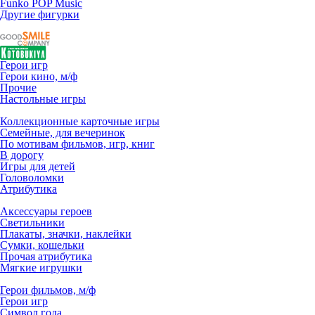
Funko POP Music
Другие фигурки
Герои игр
Герои кино, м/ф
Прочие
Настольные игры
Коллекционные карточные игры
Семейные, для вечеринок
По мотивам фильмов, игр, книг
В дорогу
Игры для детей
Головоломки
Атрибутика
Аксессуары героев
Светильники
Плакаты, значки, наклейки
Сумки, кошельки
Прочая атрибутика
Мягкие игрушки
Герои фильмов, м/ф
Герои игр
Символ года