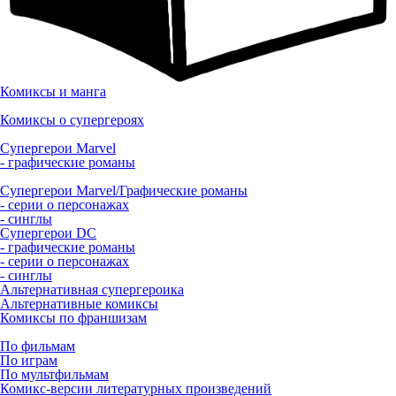
Комиксы и манга
Комиксы о супергероях
Супергерои Marvel
- графические романы
Супергерои Marvel/Графические романы
- серии о персонажах
- синглы
Супергерои DC
- графические романы
- серии о персонажах
- синглы
Альтернативная супергероика
Альтернативные комиксы
Комиксы по франшизам
По фильмам
По играм
По мультфильмам
Комикс-версии литературных произведений