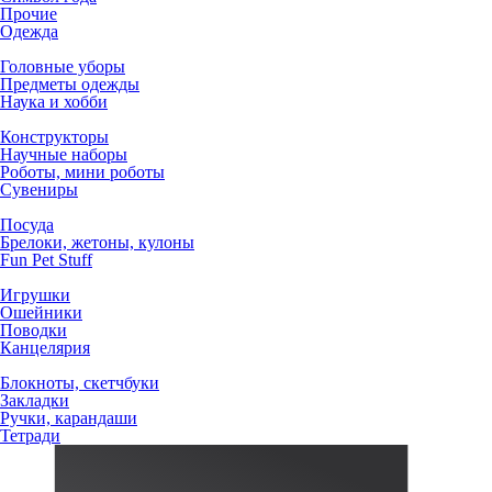
Прочие
Одежда
Головные уборы
Предметы одежды
Наука и хобби
Конструкторы
Научные наборы
Роботы, мини роботы
Сувениры
Посуда
Брелоки, жетоны, кулоны
Fun Pet Stuff
Игрушки
Ошейники
Поводки
Канцелярия
Блокноты, скетчбуки
Закладки
Ручки, карандаши
Тетради