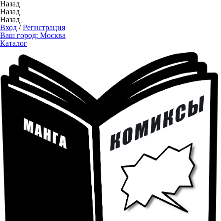
Назад
Назад
Назад
Вход
/
Регистрация
Ваш город:
Москва
Каталог