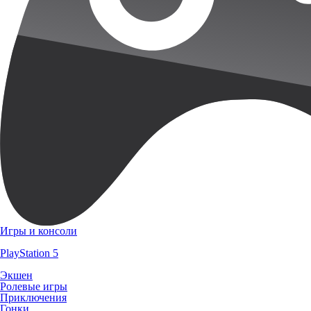
Игры и консоли
PlayStation 5
Экшен
Ролевые игры
Приключения
Гонки