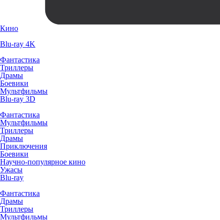
Кино
Blu-ray 4K
Фантастика
Триллеры
Драмы
Боевики
Мультфильмы
Blu-ray 3D
Фантастика
Мультфильмы
Триллеры
Драмы
Приключения
Боевики
Научно-популярное кино
Ужасы
Blu-ray
Фантастика
Драмы
Триллеры
Мультфильмы