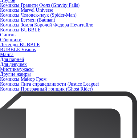
Другое
Комиксы Гравити Фолз (Gravity Falls)
Комиксы Marvel Universe
Комиксы Человек-паук (Spider-Man)
Комиксы Бэтмен (Batman)
Комиксы Земля Королей Федора Нечитайло
Комиксы BUBBLE
Синглы
Сборники
Легенды BUBBLE
BUBBLE Visions
Манга
Для парней
Для девушек
Мистика/ужасы
Другие жанры
Комиксы Майор Гром
Комиксы Лига справедливости (Justice League)
Комиксы Призрачный гонщик (Ghost Rider)