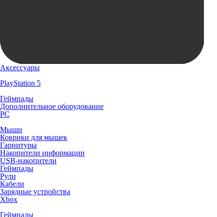
Аксессуары
PlayStation 5
Геймпады
Дополнительное оборудование
PC
Мыши
Коврики для мышек
Гарнитуры
Накопители информации
USB-накопители
Геймпады
Рули
Кабели
Зарядные устройства
Xbox
Геймпады