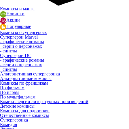
Комиксы и манга
Новинки
Акции
Популярные
Комиксы о супергероях
Супергерои Marvel
- графические романы
- серии о персонажах
- синглы
Супергерои DC
- графические романы
- серии о персонажах
- синглы
Альтернативная супергероика
Альтернативные комиксы
Комиксы по франшизам
По фильмам
По играм
По мультфильмам
Комикс-версии литературных произведений
Детские комиксы
Комиксы для подростков
Отечественные комиксы
Супергероика
Комедия