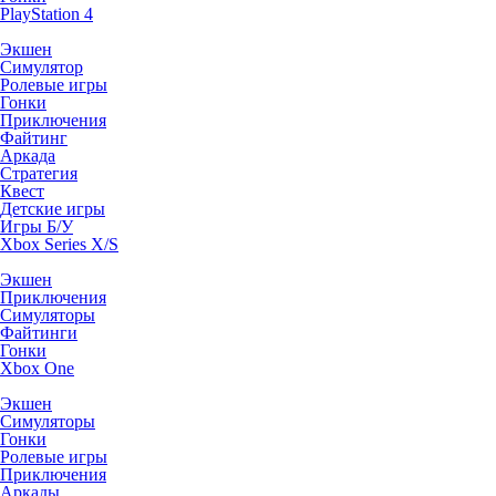
PlayStation 4
Экшен
Симулятор
Ролевые игры
Гонки
Приключения
Файтинг
Аркада
Стратегия
Квест
Детские игры
Игры Б/У
Xbox Series X/S
Экшен
Приключения
Симуляторы
Файтинги
Гонки
Xbox One
Экшен
Симуляторы
Гонки
Ролевые игры
Приключения
Аркады