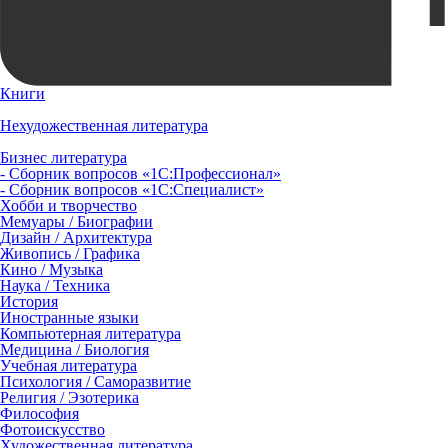
Книги
Нехудожественная литература
Бизнес литература
- Сборник вопросов «1С:Профессионал»
- Сборник вопросов «1С:Специалист»
Хобби и творчество
Мемуары / Биографии
Дизайн / Архитектура
Живопись / Графика
Кино / Музыка
Наука / Техника
История
Иностранные языки
Компьютерная литература
Медицина / Биология
Учебная литература
Психология / Саморазвитие
Религия / Эзотерика
Философия
Фотоискусство
Художественная литература