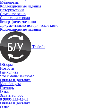
Мелодрама
Коллекционные издания
Исторический
Семейное кино
Советский сериал
Биографическое кино
Документально-историческое кино
Коллекционные издания
Trade-In
Обзоры
Новости
Где купить
Что с моим заказом?
Оплата и доставка
Мои бонусы
Помощь
О нас
Задать вопрос
8 (800)-333-42-63
Оплата и доставка
О нас