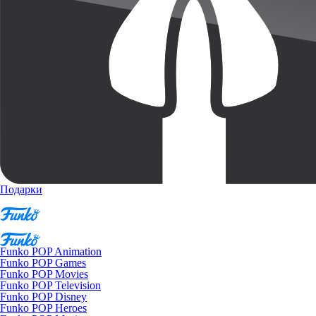
Подарки
Funko POP Animation
Funko POP Games
Funko POP Movies
Funko POP Television
Funko POP Disney
Funko POP Heroes