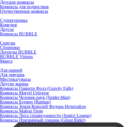
Детские комиксы
Комиксы для подростков
Отечественные комиксы
Супергероика
Комедия
Другое
Комиксы BUBBLE
Синглы
Сборники
Легенды BUBBLE
BUBBLE Visions
Манга
Для парней
Для девушек
Мистика/ужасы
Другие жанры
Комиксы Гравити Фолз (Gravity Falls)
Комиксы Marvel Universe
Комиксы Человек-паук (Spider-Man)
Комиксы Бэтмен (Batman)
Комиксы Земля Королей Федора Нечитайло
Комиксы Майор Гром
Комиксы Лига справедливости (Justice League)
Комиксы Призрачный гонщик (Ghost Rider)