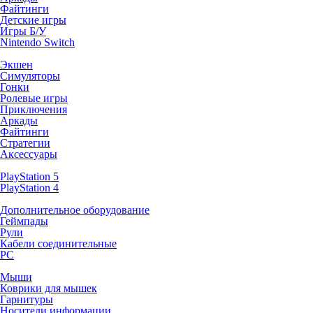
Файтинги
Детские игры
Игры Б/У
Nintendo Switch
Экшен
Симуляторы
Гонки
Ролевые игры
Приключения
Аркады
Файтинги
Стратегии
Аксессуары
PlayStation 5
PlayStation 4
Дополнительное оборудование
Геймпады
Рули
Кабели соединительные
PC
Мыши
Коврики для мышек
Гарнитуры
Носители информации