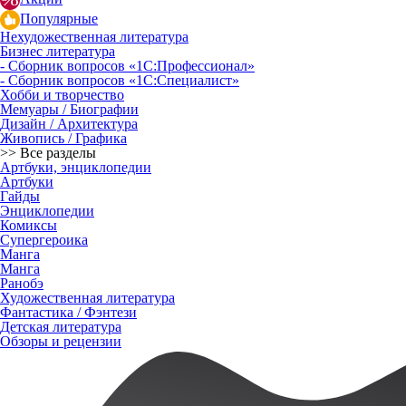
Популярные
Нехудожественная литература
Бизнес литература
- Сборник вопросов «1С:Профессионал»
- Сборник вопросов «1С:Специалист»
Хобби и творчество
Мемуары / Биографии
Дизайн / Архитектура
Живопись / Графика
>> Все разделы
Артбуки, энциклопедии
Артбуки
Гайды
Энциклопедии
Комиксы
Супергероика
Манга
Манга
Ранобэ
Художественная литература
Фантастика / Фэнтези
Детская литература
Обзоры и рецензии