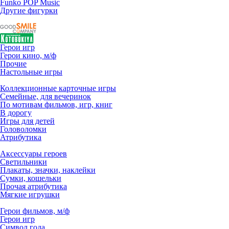
Funko POP Music
Другие фигурки
Герои игр
Герои кино, м/ф
Прочие
Настольные игры
Коллекционные карточные игры
Семейные, для вечеринок
По мотивам фильмов, игр, книг
В дорогу
Игры для детей
Головоломки
Атрибутика
Аксессуары героев
Светильники
Плакаты, значки, наклейки
Сумки, кошельки
Прочая атрибутика
Мягкие игрушки
Герои фильмов, м/ф
Герои игр
Символ года