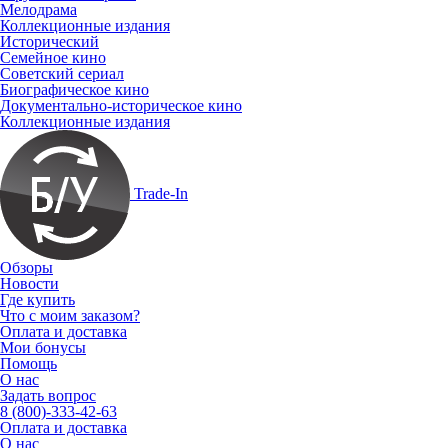
Мелодрама
Коллекционные издания
Исторический
Семейное кино
Советский сериал
Биографическое кино
Документально-историческое кино
Коллекционные издания
Trade-In
Обзоры
Новости
Где купить
Что с моим заказом?
Оплата и доставка
Мои бонусы
Помощь
О нас
Задать вопрос
8 (800)-333-42-63
Оплата и доставка
О нас