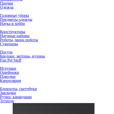
Прочие
Одежда
Головные уборы
Предметы одежды
Наука и хобби
Конструкторы
Научные наборы
Роботы, мини роботы
Сувениры
Посуда
Брелоки, жетоны, кулоны
Fun Pet Stuff
Игрушки
Ошейники
Поводки
Канцелярия
Блокноты, скетчбуки
Закладки
Ручки, карандаши
Тетради