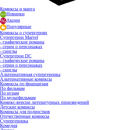
Комиксы и манга
Новинки
Акции
Популярные
Комиксы о супергероях
Супергерои Marvel
- графические романы
- серии о персонажах
- синглы
Супергерои DC
- графические романы
- серии о персонажах
- синглы
Альтернативная супергероика
Альтернативные комиксы
Комиксы по франшизам
По фильмам
По играм
По мультфильмам
Комикс-версии литературных произведений
Детские комиксы
Комиксы для подростков
Отечественные комиксы
Супергероика
Комедия