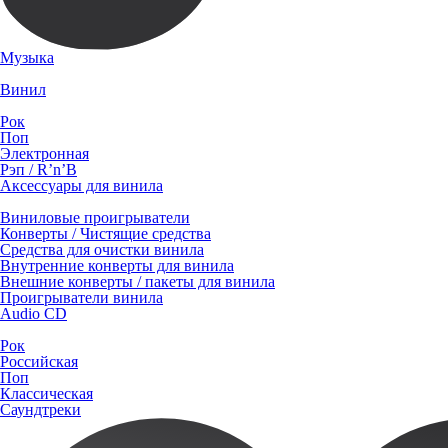
Музыка
Винил
Рок
Поп
Электронная
Рэп / R’n’B
Аксессуары для винила
Виниловые проигрыватели
Конверты / Чистящие средства
Средства для очистки винила
Внутренние конверты для винила
Внешние конверты / пакеты для винила
Проигрыватели винила
Audio CD
Рок
Российская
Поп
Классическая
Саундтреки