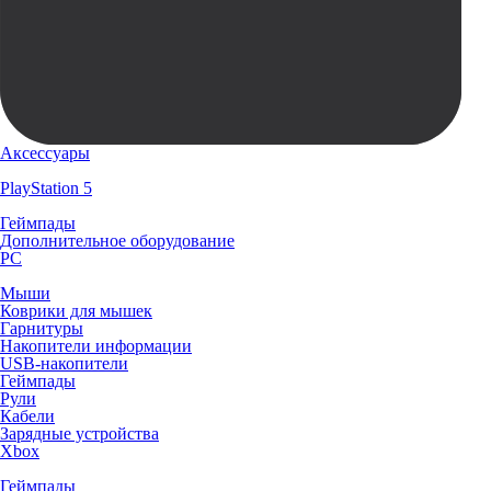
Аксессуары
PlayStation 5
Геймпады
Дополнительное оборудование
PC
Мыши
Коврики для мышек
Гарнитуры
Накопители информации
USB-накопители
Геймпады
Рули
Кабели
Зарядные устройства
Xbox
Геймпады