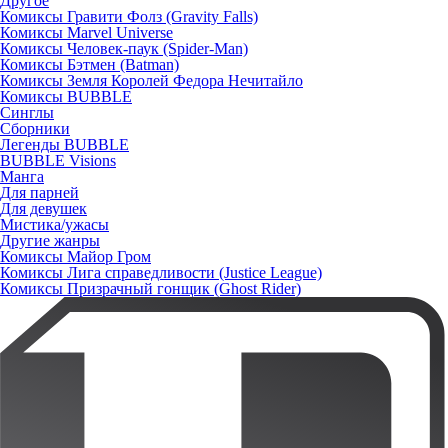
Другое
Комиксы Гравити Фолз (Gravity Falls)
Комиксы Marvel Universe
Комиксы Человек-паук (Spider-Man)
Комиксы Бэтмен (Batman)
Комиксы Земля Королей Федора Нечитайло
Комиксы BUBBLE
Синглы
Сборники
Легенды BUBBLE
BUBBLE Visions
Манга
Для парней
Для девушек
Мистика/ужасы
Другие жанры
Комиксы Майор Гром
Комиксы Лига справедливости (Justice League)
Комиксы Призрачный гонщик (Ghost Rider)