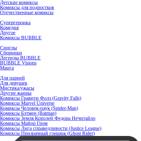
Детские комиксы
Комиксы для подростков
Отечественные комиксы
Супергероика
Комедия
Другое
Комиксы BUBBLE
Синглы
Сборники
Легенды BUBBLE
BUBBLE Visions
Манга
Для парней
Для девушек
Мистика/ужасы
Другие жанры
Комиксы Гравити Фолз (Gravity Falls)
Комиксы Marvel Universe
Комиксы Человек-паук (Spider-Man)
Комиксы Бэтмен (Batman)
Комиксы Земля Королей Федора Нечитайло
Комиксы Майор Гром
Комиксы Лига справедливости (Justice League)
Комиксы Призрачный гонщик (Ghost Rider)