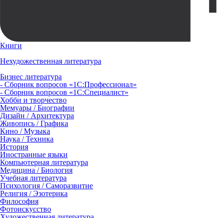
Книги
Нехудожественная литература
Бизнес литература
- Сборник вопросов «1С:Профессионал»
- Сборник вопросов «1С:Специалист»
Хобби и творчество
Мемуары / Биографии
Дизайн / Архитектура
Живопись / Графика
Кино / Музыка
Наука / Техника
История
Иностранные языки
Компьютерная литература
Медицина / Биология
Учебная литература
Психология / Саморазвитие
Религия / Эзотерика
Философия
Фотоискусство
Художественная литература