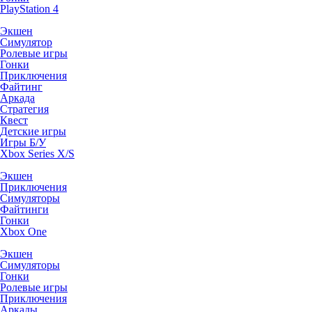
PlayStation 4
Экшен
Симулятор
Ролевые игры
Гонки
Приключения
Файтинг
Аркада
Стратегия
Квест
Детские игры
Игры Б/У
Xbox Series X/S
Экшен
Приключения
Симуляторы
Файтинги
Гонки
Xbox One
Экшен
Симуляторы
Гонки
Ролевые игры
Приключения
Аркады