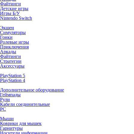
Файтинги
Детские игры
Игры Б/У
Nintendo Switch
Экшен
Симуляторы
Гонки
Ролевые игры
Приключения
Аркады
Файтинги
Стратегии
Аксессуары
PlayStation 5
PlayStation 4
Дополнительное оборудование
Геймпады
Рули
Кабели соединительные
PC
Мыши
Коврики для мышек
Гарнитуры
Носители информации