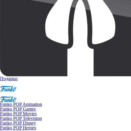
Подарки
Funko POP Animation
Funko POP Games
Funko POP Movies
Funko POP Television
Funko POP Disney
Funko POP Heroes