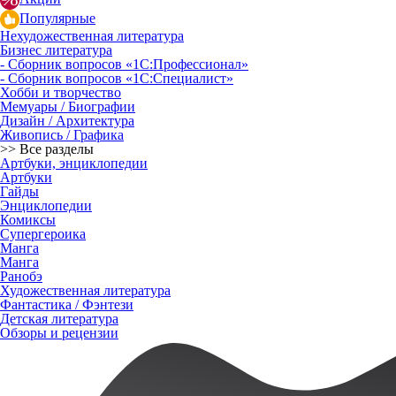
Популярные
Нехудожественная литература
Бизнес литература
- Сборник вопросов «1С:Профессионал»
- Сборник вопросов «1С:Специалист»
Хобби и творчество
Мемуары / Биографии
Дизайн / Архитектура
Живопись / Графика
>> Все разделы
Артбуки, энциклопедии
Артбуки
Гайды
Энциклопедии
Комиксы
Супергероика
Манга
Манга
Ранобэ
Художественная литература
Фантастика / Фэнтези
Детская литература
Обзоры и рецензии