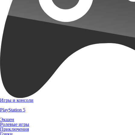
Игры и консоли
PlayStation 5
Экшен
Ролевые игры
Приключения
Гонки