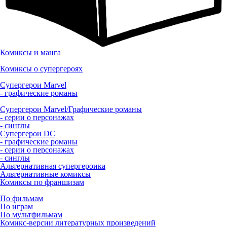
Комиксы и манга
Комиксы о супергероях
Супергерои Marvel
- графические романы
Супергерои Marvel/Графические романы
- серии о персонажах
- синглы
Супергерои DC
- графические романы
- серии о персонажах
- синглы
Альтернативная супергероика
Альтернативные комиксы
Комиксы по франшизам
По фильмам
По играм
По мультфильмам
Комикс-версии литературных произведений