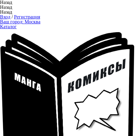
Назад
Назад
Назад
Вход
/
Регистрация
Ваш город:
Москва
Каталог