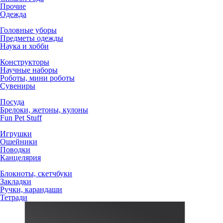
Прочие
Одежда
Головные уборы
Предметы одежды
Наука и хобби
Конструкторы
Научные наборы
Роботы, мини роботы
Сувениры
Посуда
Брелоки, жетоны, кулоны
Fun Pet Stuff
Игрушки
Ошейники
Поводки
Канцелярия
Блокноты, скетчбуки
Закладки
Ручки, карандаши
Тетради