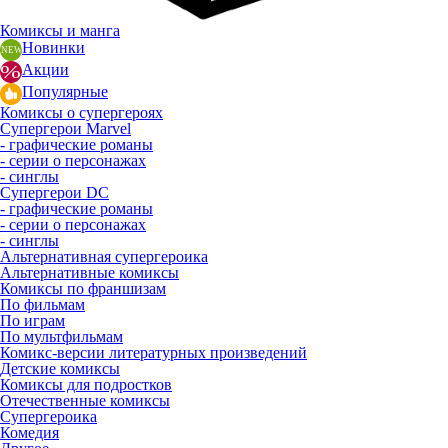
Комиксы и манга
Новинки
Акции
Популярные
Комиксы о супергероях
Супергерои Marvel
- графические романы
- серии о персонажах
- синглы
Супергерои DC
- графические романы
- серии о персонажах
- синглы
Альтернативная супергероика
Альтернативные комиксы
Комиксы по франшизам
По фильмам
По играм
По мультфильмам
Комикс-версии литературных произведений
Детские комиксы
Комиксы для подростков
Отечественные комиксы
Супергероика
Комедия