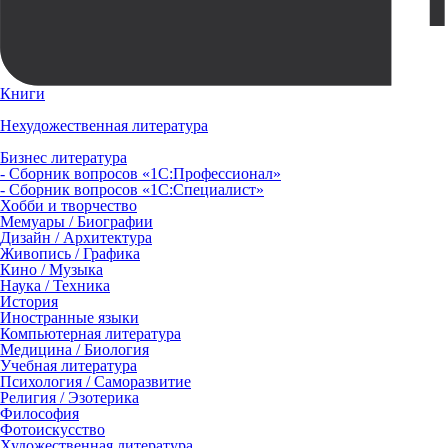
Книги
Нехудожественная литература
Бизнес литература
- Сборник вопросов «1С:Профессионал»
- Сборник вопросов «1С:Специалист»
Хобби и творчество
Мемуары / Биографии
Дизайн / Архитектура
Живопись / Графика
Кино / Музыка
Наука / Техника
История
Иностранные языки
Компьютерная литература
Медицина / Биология
Учебная литература
Психология / Саморазвитие
Религия / Эзотерика
Философия
Фотоискусство
Художественная литература