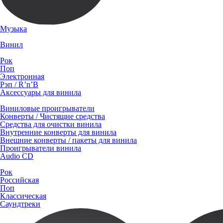
Музыка
Винил
Рок
Поп
Электронная
Рэп / R’n’B
Аксессуары для винила
Виниловые проигрыватели
Конверты / Чистящие средства
Средства для очистки винила
Внутренние конверты для винила
Внешние конверты / пакеты для винила
Проигрыватели винила
Audio CD
Рок
Российская
Поп
Классическая
Саундтреки