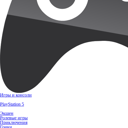
Игры и консоли
PlayStation 5
Экшен
Ролевые игры
Приключения
Гонки