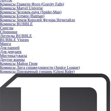
Другое
Комиксы Гравити Фолз (Gravity Falls)
Комиксы Marvel Universe
Комиксы Человек-паук (Spider-Man)
Комиксы Бэтмен (Batman)
Комиксы Земля Королей Федора Нечитайло
Комиксы BUBBLE
Синглы
Сборники
Легенды BUBBLE
BUBBLE Visions
Манга
Для парней
Для девушек
Мистика/ужасы
Другие жанры
Комиксы Майор Гром
Комиксы Лига справедливости (Justice League)
Комиксы Призрачный гонщик (Ghost Rider)