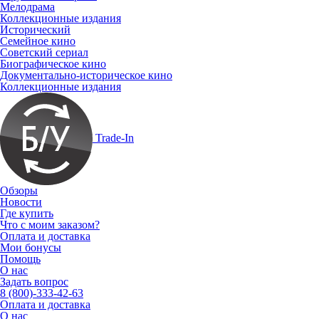
Мелодрама
Коллекционные издания
Исторический
Семейное кино
Советский сериал
Биографическое кино
Документально-историческое кино
Коллекционные издания
Trade-In
Обзоры
Новости
Где купить
Что с моим заказом?
Оплата и доставка
Мои бонусы
Помощь
О нас
Задать вопрос
8 (800)-333-42-63
Оплата и доставка
О нас