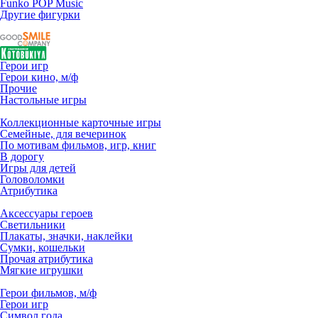
Funko POP Music
Другие фигурки
Герои игр
Герои кино, м/ф
Прочие
Настольные игры
Коллекционные карточные игры
Семейные, для вечеринок
По мотивам фильмов, игр, книг
В дорогу
Игры для детей
Головоломки
Атрибутика
Аксессуары героев
Светильники
Плакаты, значки, наклейки
Сумки, кошельки
Прочая атрибутика
Мягкие игрушки
Герои фильмов, м/ф
Герои игр
Символ года