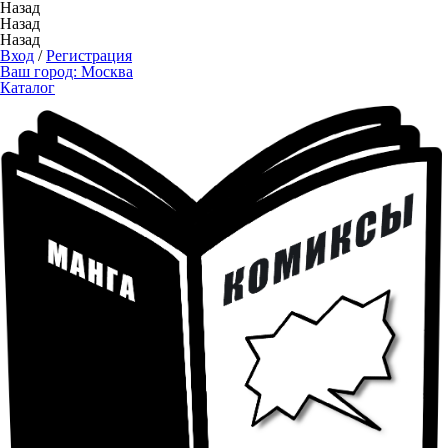
Назад
Назад
Назад
Вход
/
Регистрация
Ваш город:
Москва
Каталог