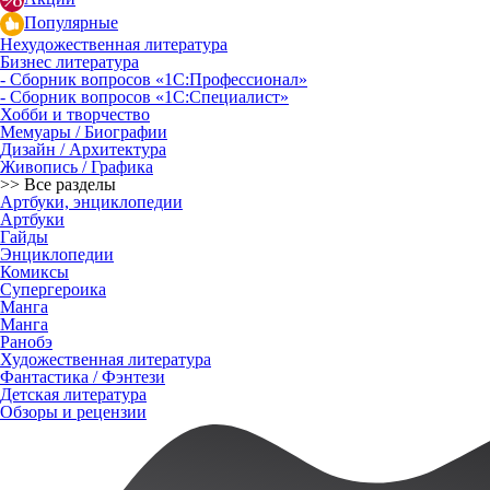
Популярные
Нехудожественная литература
Бизнес литература
- Сборник вопросов «1С:Профессионал»
- Сборник вопросов «1С:Специалист»
Хобби и творчество
Мемуары / Биографии
Дизайн / Архитектура
Живопись / Графика
>> Все разделы
Артбуки, энциклопедии
Артбуки
Гайды
Энциклопедии
Комиксы
Супергероика
Манга
Манга
Ранобэ
Художественная литература
Фантастика / Фэнтези
Детская литература
Обзоры и рецензии