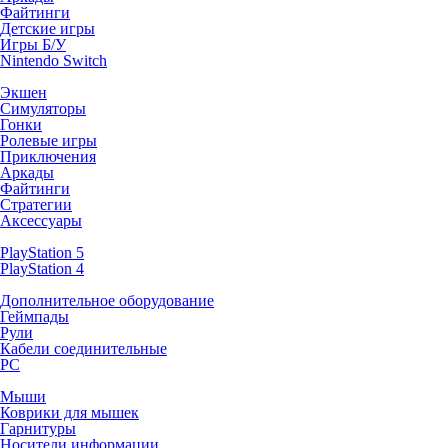
Файтинги
Детские игры
Игры Б/У
Nintendo Switch
Экшен
Симуляторы
Гонки
Ролевые игры
Приключения
Аркады
Файтинги
Стратегии
Аксессуары
PlayStation 5
PlayStation 4
Дополнительное оборудование
Геймпады
Рули
Кабели соединительные
PC
Мыши
Коврики для мышек
Гарнитуры
Носители информации