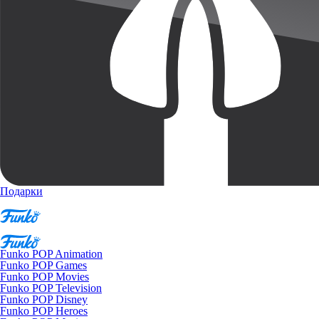
Подарки
Funko POP Animation
Funko POP Games
Funko POP Movies
Funko POP Television
Funko POP Disney
Funko POP Heroes