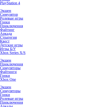
PlayStation 4
Экшен
Симулятор
Ролевые игры
Гонки
Приключения
Файтинг
Аркада
Стратегия
Квест
Детские игры
Игры Б/У
Xbox Series X/S
Экшен
Приключения
Симуляторы
Файтинги
Гонки
Xbox One
Экшен
Симуляторы
Гонки
Ролевые игры
Приключения
Аркады