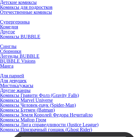
Детские комиксы
Комиксы для подростков
Отечественные комиксы
Супергероика
Комедия
Другое
Комиксы BUBBLE
Синглы
Сборники
Легенды BUBBLE
BUBBLE Visions
Манга
Для парней
Для девушек
Мистика/ужасы
Другие жанры
Комиксы Гравити Фолз (Gravity Falls)
Комиксы Marvel Universe
Комиксы Человек-паук (Spider-Man)
Комиксы Бэтмен (Batman)
Комиксы Земля Королей Федора Нечитайло
Комиксы Майор Гром
Комиксы Лига справедливости (Justice League)
Комиксы Призрачный гонщик (Ghost Rider)