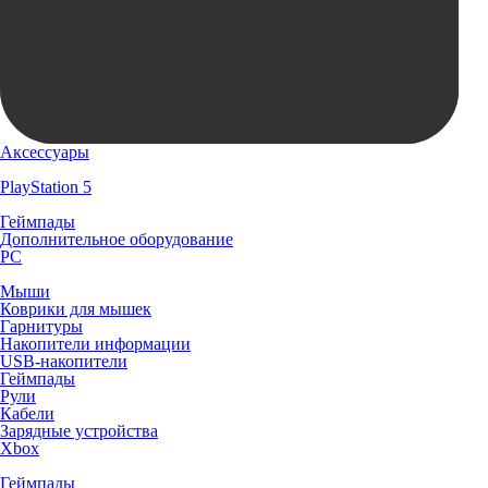
Аксессуары
PlayStation 5
Геймпады
Дополнительное оборудование
PC
Мыши
Коврики для мышек
Гарнитуры
Накопители информации
USB-накопители
Геймпады
Рули
Кабели
Зарядные устройства
Xbox
Геймпады