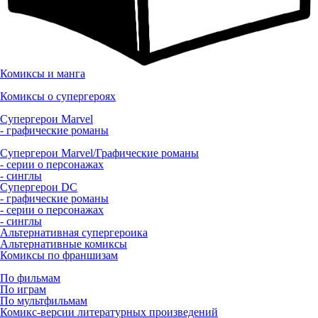
Комиксы и манга
Комиксы о супергероях
Супергерои Marvel
- графические романы
Супергерои Marvel/Графические романы
- серии о персонажах
- синглы
Супергерои DC
- графические романы
- серии о персонажах
- синглы
Альтернативная супергероика
Альтернативные комиксы
Комиксы по франшизам
По фильмам
По играм
По мультфильмам
Комикс-версии литературных произведений