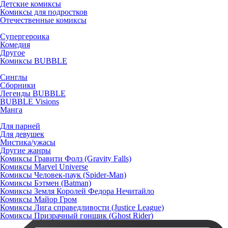
Детские комиксы
Комиксы для подростков
Отечественные комиксы
Супергероика
Комедия
Другое
Комиксы BUBBLE
Синглы
Сборники
Легенды BUBBLE
BUBBLE Visions
Манга
Для парней
Для девушек
Мистика/ужасы
Другие жанры
Комиксы Гравити Фолз (Gravity Falls)
Комиксы Marvel Universe
Комиксы Человек-паук (Spider-Man)
Комиксы Бэтмен (Batman)
Комиксы Земля Королей Федора Нечитайло
Комиксы Майор Гром
Комиксы Лига справедливости (Justice League)
Комиксы Призрачный гонщик (Ghost Rider)