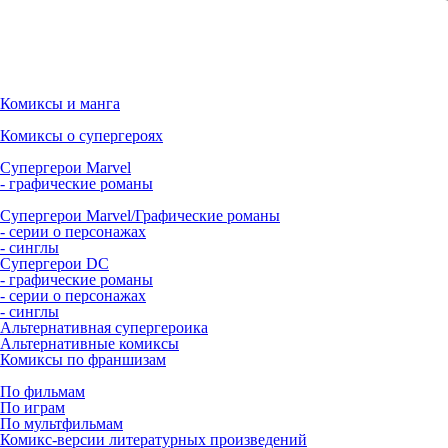
Комиксы и манга
Комиксы о супергероях
Супергерои Marvel
- графические романы
Супергерои Marvel/Графические романы
- серии о персонажах
- синглы
Супергерои DC
- графические романы
- серии о персонажах
- синглы
Альтернативная супергероика
Альтернативные комиксы
Комиксы по франшизам
По фильмам
По играм
По мультфильмам
Комикс-версии литературных произведений