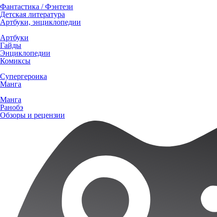
Фантастика / Фэнтези
Детская литература
Артбуки, энциклопедии
Артбуки
Гайды
Энциклопедии
Комиксы
Супергероика
Манга
Манга
Ранобэ
Обзоры и рецензии