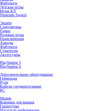
Файтинги
Детские игры
Игры Б/У
Nintendo Switch
Экшен
Симуляторы
Гонки
Ролевые игры
Приключения
Аркады
Файтинги
Стратегии
Аксессуары
PlayStation 5
PlayStation 4
Дополнительное оборудование
Геймпады
Рули
Кабели соединительные
PC
Мыши
Коврики для мышек
Гарнитуры
Носители информации