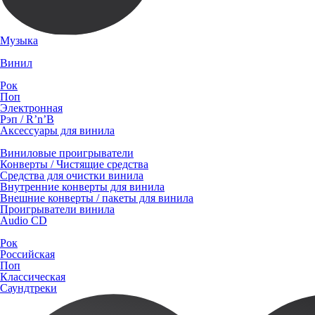
Музыка
Винил
Рок
Поп
Электронная
Рэп / R’n’B
Аксессуары для винила
Виниловые проигрыватели
Конверты / Чистящие средства
Средства для очистки винила
Внутренние конверты для винила
Внешние конверты / пакеты для винила
Проигрыватели винила
Audio CD
Рок
Российская
Поп
Классическая
Саундтреки