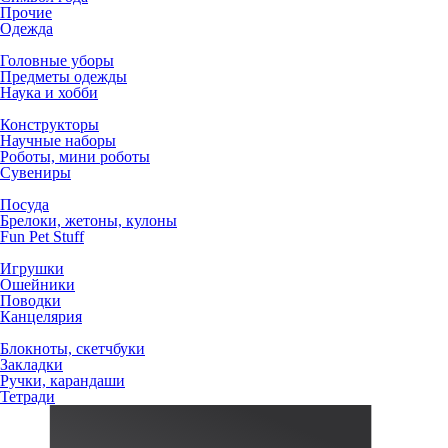
Прочие
Одежда
Головные уборы
Предметы одежды
Наука и хобби
Конструкторы
Научные наборы
Роботы, мини роботы
Сувениры
Посуда
Брелоки, жетоны, кулоны
Fun Pet Stuff
Игрушки
Ошейники
Поводки
Канцелярия
Блокноты, скетчбуки
Закладки
Ручки, карандаши
Тетради