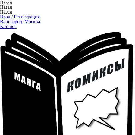
Назад
Назад
Назад
Вход
/
Регистрация
Ваш город:
Москва
Каталог