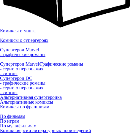
Комиксы и манга
Комиксы о супергероях
Супергерои Marvel
- графические романы
Супергерои Marvel/Графические романы
- серии о персонажах
- синглы
Супергерои DC
- графические романы
- серии о персонажах
- синглы
Альтернативная супергероика
Альтернативные комиксы
Комиксы по франшизам
По фильмам
По играм
По мультфильмам
Комикс-версии литературных произведений