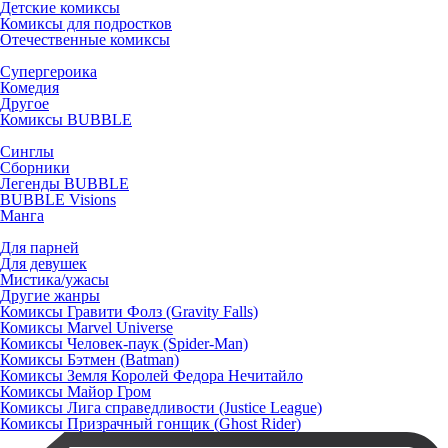
Детские комиксы
Комиксы для подростков
Отечественные комиксы
Супергероика
Комедия
Другое
Комиксы BUBBLE
Синглы
Сборники
Легенды BUBBLE
BUBBLE Visions
Манга
Для парней
Для девушек
Мистика/ужасы
Другие жанры
Комиксы Гравити Фолз (Gravity Falls)
Комиксы Marvel Universe
Комиксы Человек-паук (Spider-Man)
Комиксы Бэтмен (Batman)
Комиксы Земля Королей Федора Нечитайло
Комиксы Майор Гром
Комиксы Лига справедливости (Justice League)
Комиксы Призрачный гонщик (Ghost Rider)