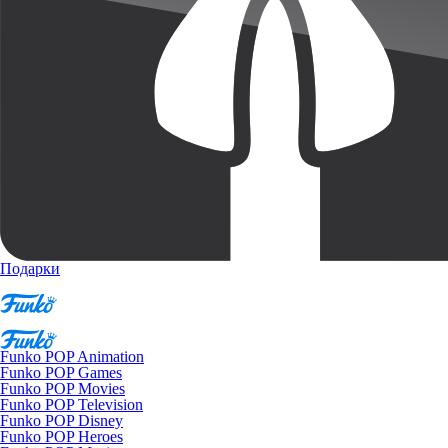
Подарки
Funko POP Animation
Funko POP Games
Funko POP Movies
Funko POP Television
Funko POP Disney
Funko POP Heroes