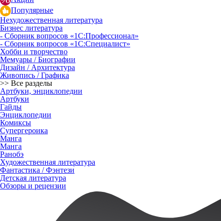
Популярные
Нехудожественная литература
Бизнес литература
- Сборник вопросов «1С:Профессионал»
- Сборник вопросов «1С:Специалист»
Хобби и творчество
Мемуары / Биографии
Дизайн / Архитектура
Живопись / Графика
>> Все разделы
Артбуки, энциклопедии
Артбуки
Гайды
Энциклопедии
Комиксы
Супергероика
Манга
Манга
Ранобэ
Художественная литература
Фантастика / Фэнтези
Детская литература
Обзоры и рецензии