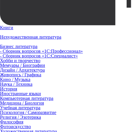
Книги
Нехудожественная литература
Бизнес литература
- Сборник вопросов «1С:Профессионал»
- Сборник вопросов «1С:Специалист»
Хобби и творчество
Мемуары / Биографии
Дизайн / Архитектура
Живопись / Графика
Кино / Музыка
Наука / Техника
История
Иностранные языки
Компьютерная литература
Медицина / Биология
Учебная литература
Психология / Саморазвитие
Религия / Эзотерика
Философия
Фотоискусство
Художественная литература