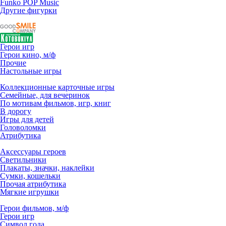
Funko POP Music
Другие фигурки
Герои игр
Герои кино, м/ф
Прочие
Настольные игры
Коллекционные карточные игры
Семейные, для вечеринок
По мотивам фильмов, игр, книг
В дорогу
Игры для детей
Головоломки
Атрибутика
Аксессуары героев
Светильники
Плакаты, значки, наклейки
Сумки, кошельки
Прочая атрибутика
Мягкие игрушки
Герои фильмов, м/ф
Герои игр
Символ года