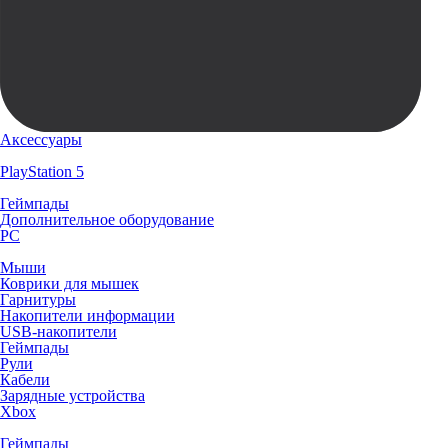
Аксессуары
PlayStation 5
Геймпады
Дополнительное оборудование
PC
Мыши
Коврики для мышек
Гарнитуры
Накопители информации
USB-накопители
Геймпады
Рули
Кабели
Зарядные устройства
Xbox
Геймпады