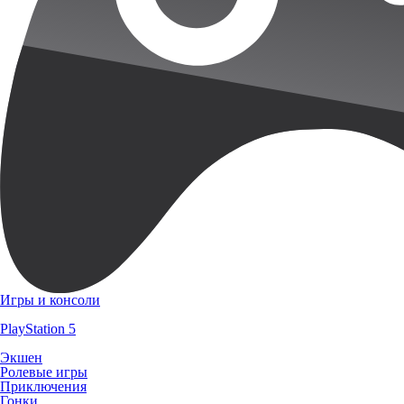
Игры и консоли
PlayStation 5
Экшен
Ролевые игры
Приключения
Гонки