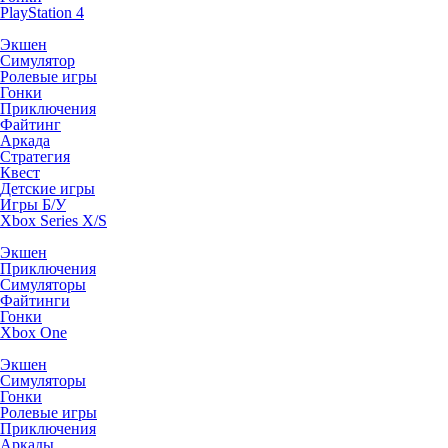
PlayStation 4
Экшен
Симулятор
Ролевые игры
Гонки
Приключения
Файтинг
Аркада
Стратегия
Квест
Детские игры
Игры Б/У
Xbox Series X/S
Экшен
Приключения
Симуляторы
Файтинги
Гонки
Xbox One
Экшен
Симуляторы
Гонки
Ролевые игры
Приключения
Аркады