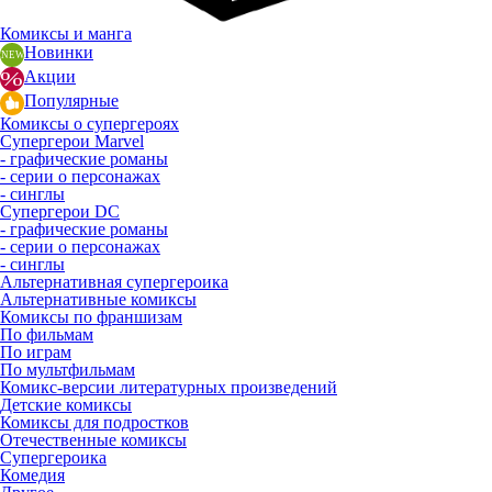
Комиксы и манга
Новинки
Акции
Популярные
Комиксы о супергероях
Супергерои Marvel
- графические романы
- серии о персонажах
- синглы
Супергерои DC
- графические романы
- серии о персонажах
- синглы
Альтернативная супергероика
Альтернативные комиксы
Комиксы по франшизам
По фильмам
По играм
По мультфильмам
Комикс-версии литературных произведений
Детские комиксы
Комиксы для подростков
Отечественные комиксы
Супергероика
Комедия