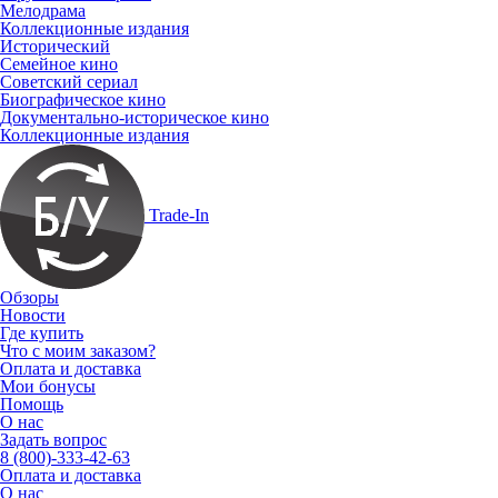
Мелодрама
Коллекционные издания
Исторический
Семейное кино
Советский сериал
Биографическое кино
Документально-историческое кино
Коллекционные издания
Trade-In
Обзоры
Новости
Где купить
Что с моим заказом?
Оплата и доставка
Мои бонусы
Помощь
О нас
Задать вопрос
8 (800)-333-42-63
Оплата и доставка
О нас