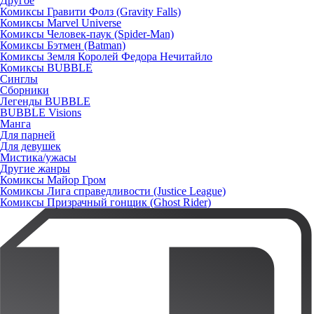
Другое
Комиксы Гравити Фолз (Gravity Falls)
Комиксы Marvel Universe
Комиксы Человек-паук (Spider-Man)
Комиксы Бэтмен (Batman)
Комиксы Земля Королей Федора Нечитайло
Комиксы BUBBLE
Синглы
Сборники
Легенды BUBBLE
BUBBLE Visions
Манга
Для парней
Для девушек
Мистика/ужасы
Другие жанры
Комиксы Майор Гром
Комиксы Лига справедливости (Justice League)
Комиксы Призрачный гонщик (Ghost Rider)