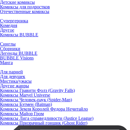
Детские комиксы
Комиксы для подростков
Отечественные комиксы
Супергероика
Комедия
Другое
Комиксы BUBBLE
Синглы
Сборники
Легенды BUBBLE
BUBBLE Visions
Манга
Для парней
Для девушек
Мистика/ужасы
Другие жанры
Комиксы Гравити Фолз (Gravity Falls)
Комиксы Marvel Universe
Комиксы Человек-паук (Spider-Man)
Комиксы Бэтмен (Batman)
Комиксы Земля Королей Федора Нечитайло
Комиксы Майор Гром
Комиксы Лига справедливости (Justice League)
Комиксы Призрачный гонщик (Ghost Rider)