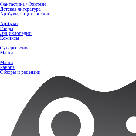
Фантастика / Фэнтези
Детская литература
Артбуки, энциклопедии
Артбуки
Гайды
Энциклопедии
Комиксы
Супергероика
Манга
Манга
Ранобэ
Обзоры и рецензии