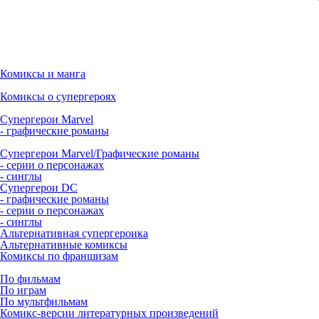
Комиксы и манга
Комиксы о супергероях
Супергерои Marvel
- графические романы
Супергерои Marvel/Графические романы
- серии о персонажах
- синглы
Супергерои DC
- графические романы
- серии о персонажах
- синглы
Альтернативная супергероика
Альтернативные комиксы
Комиксы по франшизам
По фильмам
По играм
По мультфильмам
Комикс-версии литературных произведений