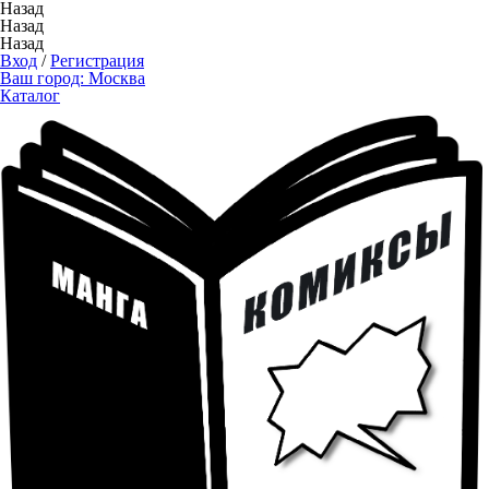
Назад
Назад
Назад
Вход
/
Регистрация
Ваш город:
Москва
Каталог