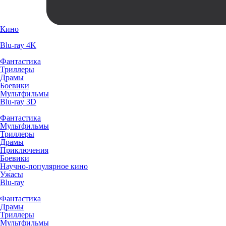
Кино
Blu-ray 4K
Фантастика
Триллеры
Драмы
Боевики
Мультфильмы
Blu-ray 3D
Фантастика
Мультфильмы
Триллеры
Драмы
Приключения
Боевики
Научно-популярное кино
Ужасы
Blu-ray
Фантастика
Драмы
Триллеры
Мультфильмы