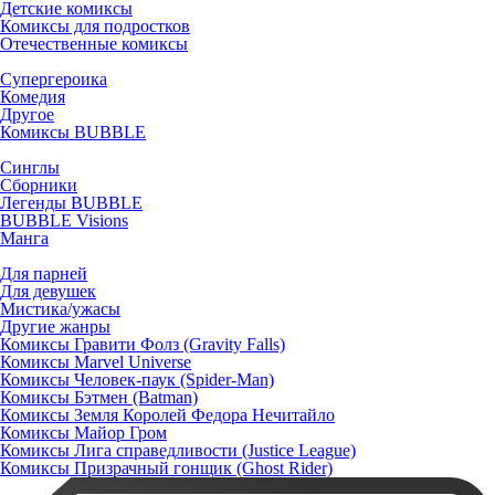
Детские комиксы
Комиксы для подростков
Отечественные комиксы
Супергероика
Комедия
Другое
Комиксы BUBBLE
Синглы
Сборники
Легенды BUBBLE
BUBBLE Visions
Манга
Для парней
Для девушек
Мистика/ужасы
Другие жанры
Комиксы Гравити Фолз (Gravity Falls)
Комиксы Marvel Universe
Комиксы Человек-паук (Spider-Man)
Комиксы Бэтмен (Batman)
Комиксы Земля Королей Федора Нечитайло
Комиксы Майор Гром
Комиксы Лига справедливости (Justice League)
Комиксы Призрачный гонщик (Ghost Rider)