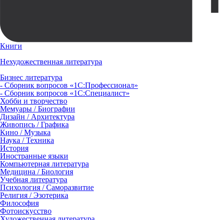
Книги
Нехудожественная литература
Бизнес литература
- Сборник вопросов «1С:Профессионал»
- Сборник вопросов «1С:Специалист»
Хобби и творчество
Мемуары / Биографии
Дизайн / Архитектура
Живопись / Графика
Кино / Музыка
Наука / Техника
История
Иностранные языки
Компьютерная литература
Медицина / Биология
Учебная литература
Психология / Саморазвитие
Религия / Эзотерика
Философия
Фотоискусство
Художественная литература