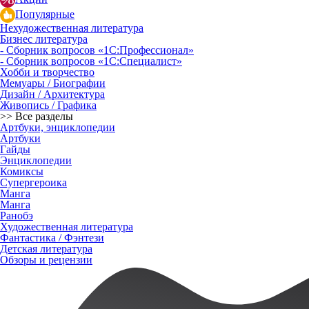
Популярные
Нехудожественная литература
Бизнес литература
- Сборник вопросов «1С:Профессионал»
- Сборник вопросов «1С:Специалист»
Хобби и творчество
Мемуары / Биографии
Дизайн / Архитектура
Живопись / Графика
>> Все разделы
Артбуки, энциклопедии
Артбуки
Гайды
Энциклопедии
Комиксы
Супергероика
Манга
Манга
Ранобэ
Художественная литература
Фантастика / Фэнтези
Детская литература
Обзоры и рецензии