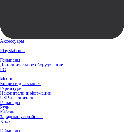
Аксессуары
PlayStation 5
Геймпады
Дополнительное оборудование
PC
Мыши
Коврики для мышек
Гарнитуры
Накопители информации
USB-накопители
Геймпады
Рули
Кабели
Зарядные устройства
Xbox
Геймпады