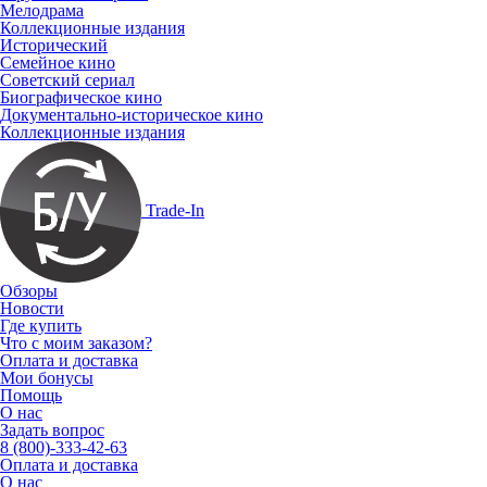
Мелодрама
Коллекционные издания
Исторический
Семейное кино
Советский сериал
Биографическое кино
Документально-историческое кино
Коллекционные издания
Trade-In
Обзоры
Новости
Где купить
Что с моим заказом?
Оплата и доставка
Мои бонусы
Помощь
О нас
Задать вопрос
8 (800)-333-42-63
Оплата и доставка
О нас