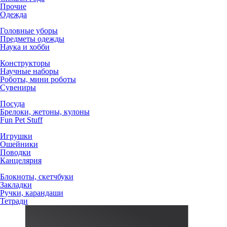
Прочие
Одежда
Головные уборы
Предметы одежды
Наука и хобби
Конструкторы
Научные наборы
Роботы, мини роботы
Сувениры
Посуда
Брелоки, жетоны, кулоны
Fun Pet Stuff
Игрушки
Ошейники
Поводки
Канцелярия
Блокноты, скетчбуки
Закладки
Ручки, карандаши
Тетради