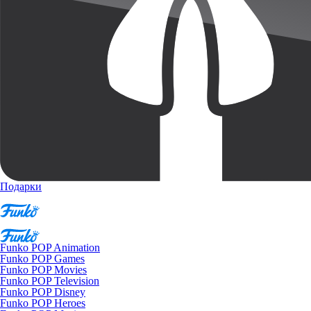
Подарки
Funko POP Animation
Funko POP Games
Funko POP Movies
Funko POP Television
Funko POP Disney
Funko POP Heroes