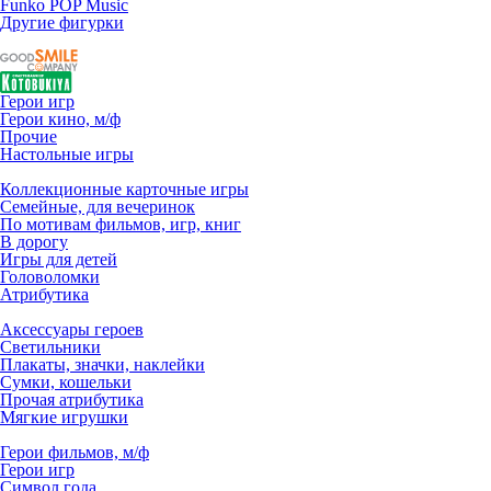
Funko POP Music
Другие фигурки
Герои игр
Герои кино, м/ф
Прочие
Настольные игры
Коллекционные карточные игры
Семейные, для вечеринок
По мотивам фильмов, игр, книг
В дорогу
Игры для детей
Головоломки
Атрибутика
Аксессуары героев
Светильники
Плакаты, значки, наклейки
Сумки, кошельки
Прочая атрибутика
Мягкие игрушки
Герои фильмов, м/ф
Герои игр
Символ года