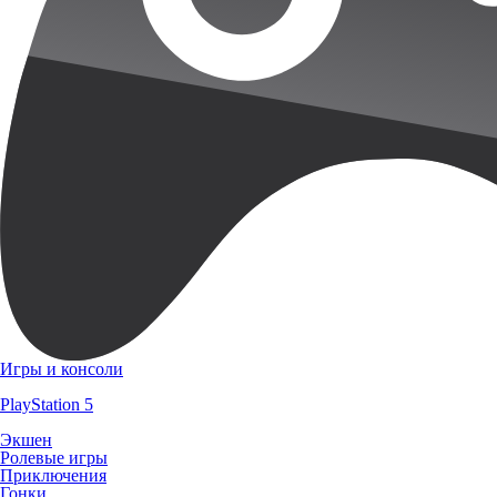
Игры и консоли
PlayStation 5
Экшен
Ролевые игры
Приключения
Гонки