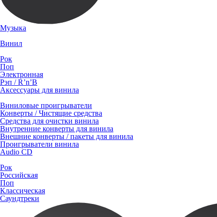
Музыка
Винил
Рок
Поп
Электронная
Рэп / R’n’B
Аксессуары для винила
Виниловые проигрыватели
Конверты / Чистящие средства
Средства для очистки винила
Внутренние конверты для винила
Внешние конверты / пакеты для винила
Проигрыватели винила
Audio CD
Рок
Российская
Поп
Классическая
Саундтреки