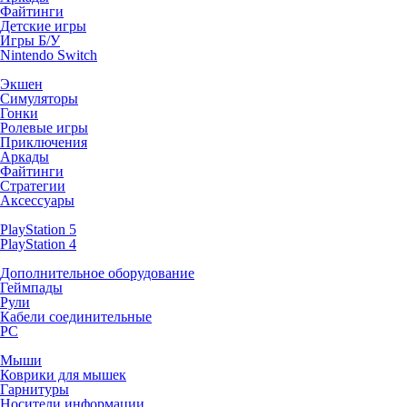
Файтинги
Детские игры
Игры Б/У
Nintendo Switch
Экшен
Симуляторы
Гонки
Ролевые игры
Приключения
Аркады
Файтинги
Стратегии
Аксессуары
PlayStation 5
PlayStation 4
Дополнительное оборудование
Геймпады
Рули
Кабели соединительные
PC
Мыши
Коврики для мышек
Гарнитуры
Носители информации