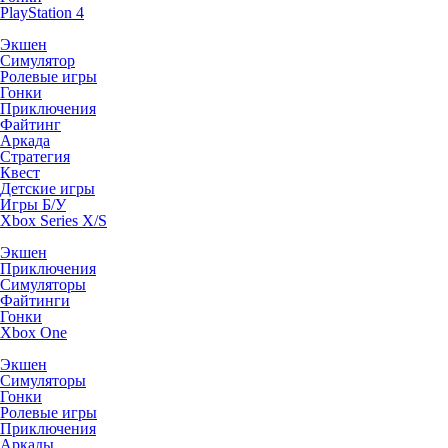
PlayStation 4
Экшен
Симулятор
Ролевые игры
Гонки
Приключения
Файтинг
Аркада
Стратегия
Квест
Детские игры
Игры Б/У
Xbox Series X/S
Экшен
Приключения
Симуляторы
Файтинги
Гонки
Xbox One
Экшен
Симуляторы
Гонки
Ролевые игры
Приключения
Аркады