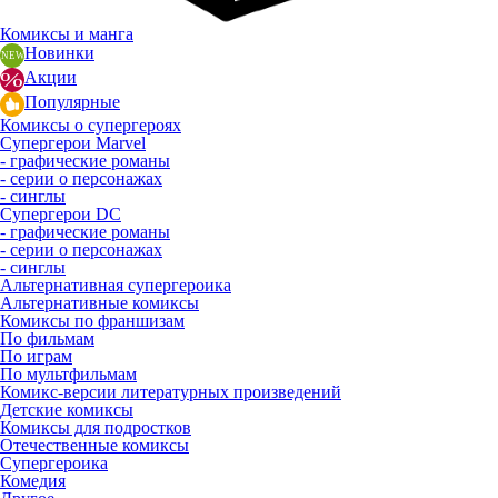
Комиксы и манга
Новинки
Акции
Популярные
Комиксы о супергероях
Супергерои Marvel
- графические романы
- серии о персонажах
- синглы
Супергерои DC
- графические романы
- серии о персонажах
- синглы
Альтернативная супергероика
Альтернативные комиксы
Комиксы по франшизам
По фильмам
По играм
По мультфильмам
Комикс-версии литературных произведений
Детские комиксы
Комиксы для подростков
Отечественные комиксы
Супергероика
Комедия