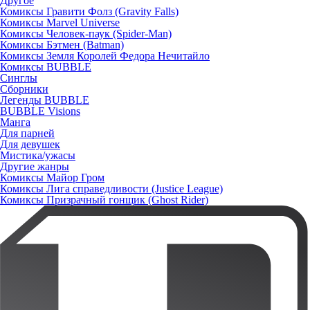
Другое
Комиксы Гравити Фолз (Gravity Falls)
Комиксы Marvel Universe
Комиксы Человек-паук (Spider-Man)
Комиксы Бэтмен (Batman)
Комиксы Земля Королей Федора Нечитайло
Комиксы BUBBLE
Синглы
Сборники
Легенды BUBBLE
BUBBLE Visions
Манга
Для парней
Для девушек
Мистика/ужасы
Другие жанры
Комиксы Майор Гром
Комиксы Лига справедливости (Justice League)
Комиксы Призрачный гонщик (Ghost Rider)