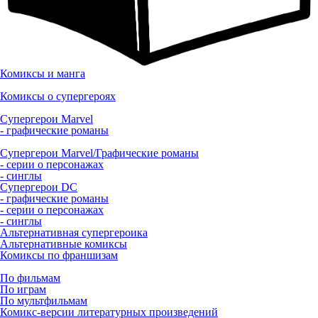
Комиксы и манга
Комиксы о супергероях
Супергерои Marvel
- графические романы
Супергерои Marvel/Графические романы
- серии о персонажах
- синглы
Супергерои DC
- графические романы
- серии о персонажах
- синглы
Альтернативная супергероика
Альтернативные комиксы
Комиксы по франшизам
По фильмам
По играм
По мультфильмам
Комикс-версии литературных произведений