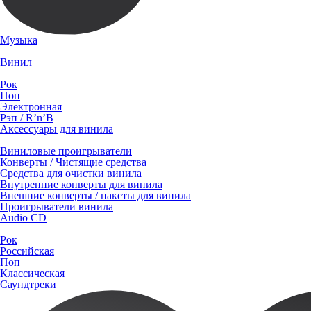
Музыка
Винил
Рок
Поп
Электронная
Рэп / R’n’B
Аксессуары для винила
Виниловые проигрыватели
Конверты / Чистящие средства
Средства для очистки винила
Внутренние конверты для винила
Внешние конверты / пакеты для винила
Проигрыватели винила
Audio CD
Рок
Российская
Поп
Классическая
Саундтреки