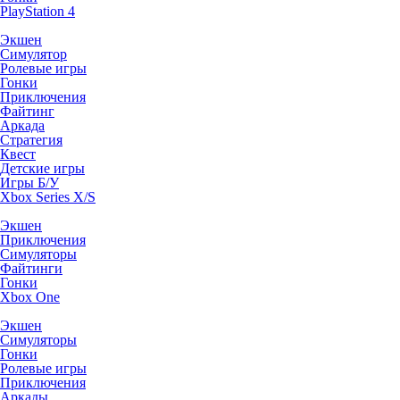
PlayStation 4
Экшен
Симулятор
Ролевые игры
Гонки
Приключения
Файтинг
Аркада
Стратегия
Квест
Детские игры
Игры Б/У
Xbox Series X/S
Экшен
Приключения
Симуляторы
Файтинги
Гонки
Xbox One
Экшен
Симуляторы
Гонки
Ролевые игры
Приключения
Аркады