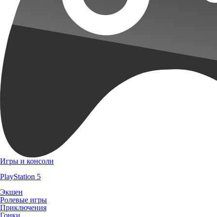
Игры и консоли
PlayStation 5
Экшен
Ролевые игры
Приключения
Гонки