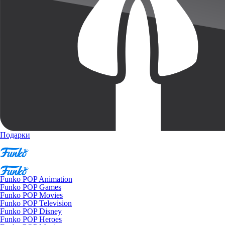
Подарки
Funko POP Animation
Funko POP Games
Funko POP Movies
Funko POP Television
Funko POP Disney
Funko POP Heroes