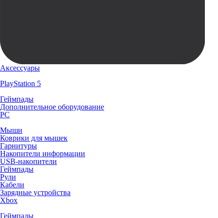
Аксессуары
PlayStation 5
Геймпады
Дополнительное оборудование
PC
Мыши
Коврики для мышек
Гарнитуры
Накопители информации
USB-накопители
Геймпады
Рули
Кабели
Зарядные устройства
Xbox
Геймпады