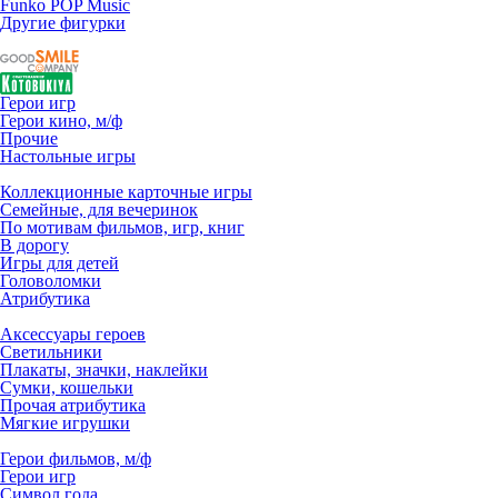
Funko POP Music
Другие фигурки
Герои игр
Герои кино, м/ф
Прочие
Настольные игры
Коллекционные карточные игры
Семейные, для вечеринок
По мотивам фильмов, игр, книг
В дорогу
Игры для детей
Головоломки
Атрибутика
Аксессуары героев
Светильники
Плакаты, значки, наклейки
Сумки, кошельки
Прочая атрибутика
Мягкие игрушки
Герои фильмов, м/ф
Герои игр
Символ года