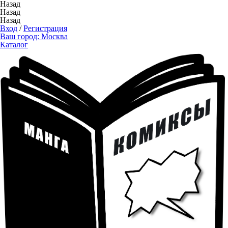
Назад
Назад
Назад
Вход
/
Регистрация
Ваш город:
Москва
Каталог