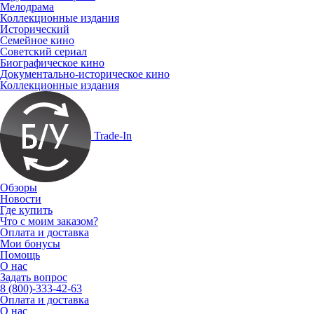
Мелодрама
Коллекционные издания
Исторический
Семейное кино
Советский сериал
Биографическое кино
Документально-историческое кино
Коллекционные издания
Trade-In
Обзоры
Новости
Где купить
Что с моим заказом?
Оплата и доставка
Мои бонусы
Помощь
О нас
Задать вопрос
8 (800)-333-42-63
Оплата и доставка
О нас