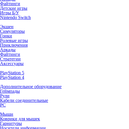
Файтинги
Детские игры
Игры Б/У
Nintendo Switch
Экшен
Симуляторы
Гонки
Ролевые игры
Приключения
Аркады
Файтинги
Стратегии
Аксессуары
PlayStation 5
PlayStation 4
Дополнительное оборудование
Геймпады
Рули
Кабели соединительные
PC
Мыши
Коврики для мышек
Гарнитуры
Носители информации