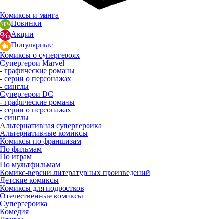
Комиксы и манга
Новинки
Акции
Популярные
Комиксы о супергероях
Супергерои Marvel
- графические романы
- серии о персонажах
- синглы
Супергерои DC
- графические романы
- серии о персонажах
- синглы
Альтернативная супергероика
Альтернативные комиксы
Комиксы по франшизам
По фильмам
По играм
По мультфильмам
Комикс-версии литературных произведений
Детские комиксы
Комиксы для подростков
Отечественные комиксы
Супергероика
Комедия