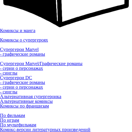
Комиксы и манга
Комиксы о супергероях
Супергерои Marvel
- графические романы
Супергерои Marvel/Графические романы
- серии о персонажах
- синглы
Супергерои DC
- графические романы
- серии о персонажах
- синглы
Альтернативная супергероика
Альтернативные комиксы
Комиксы по франшизам
По фильмам
По играм
По мультфильмам
Комикс-версии литературных произведений