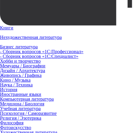
Книги
Нехудожественная литература
Бизнес литература
- Сборник вопросов «1С:Профессионал»
- Сборник вопросов «1С:Специалист»
Хобби и творчество
Мемуары / Биографии
Дизайн / Архитектура
Живопись / Графика
Кино / Музыка
Наука / Техника
История
Иностранные языки
Компьютерная литература
Медицина / Биология
Учебная литература
Психология / Саморазвитие
Религия / Эзотерика
Философия
Фотоискусство
Художественная литература