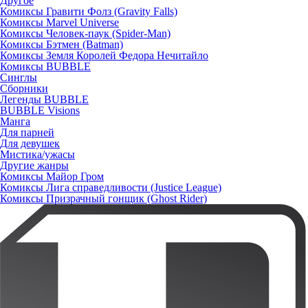
Другое
Комиксы Гравити Фолз (Gravity Falls)
Комиксы Marvel Universe
Комиксы Человек-паук (Spider-Man)
Комиксы Бэтмен (Batman)
Комиксы Земля Королей Федора Нечитайло
Комиксы BUBBLE
Синглы
Сборники
Легенды BUBBLE
BUBBLE Visions
Манга
Для парней
Для девушек
Мистика/ужасы
Другие жанры
Комиксы Майор Гром
Комиксы Лига справедливости (Justice League)
Комиксы Призрачный гонщик (Ghost Rider)