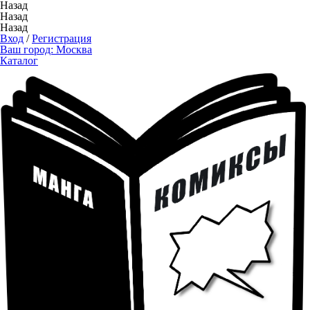
Назад
Назад
Назад
Вход
/
Регистрация
Ваш город:
Москва
Каталог