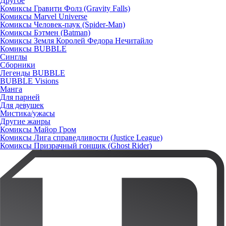
Другое
Комиксы Гравити Фолз (Gravity Falls)
Комиксы Marvel Universe
Комиксы Человек-паук (Spider-Man)
Комиксы Бэтмен (Batman)
Комиксы Земля Королей Федора Нечитайло
Комиксы BUBBLE
Синглы
Сборники
Легенды BUBBLE
BUBBLE Visions
Манга
Для парней
Для девушек
Мистика/ужасы
Другие жанры
Комиксы Майор Гром
Комиксы Лига справедливости (Justice League)
Комиксы Призрачный гонщик (Ghost Rider)