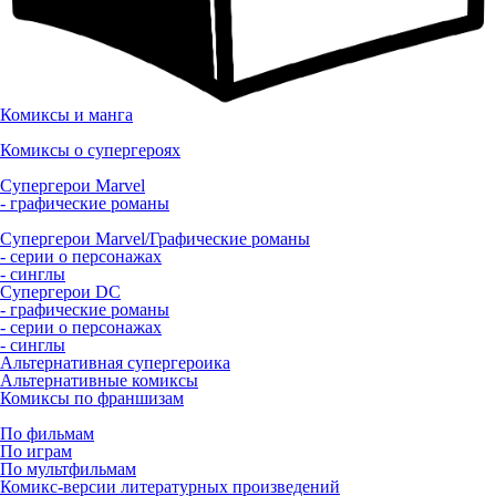
Комиксы и манга
Комиксы о супергероях
Супергерои Marvel
- графические романы
Супергерои Marvel/Графические романы
- серии о персонажах
- синглы
Супергерои DC
- графические романы
- серии о персонажах
- синглы
Альтернативная супергероика
Альтернативные комиксы
Комиксы по франшизам
По фильмам
По играм
По мультфильмам
Комикс-версии литературных произведений