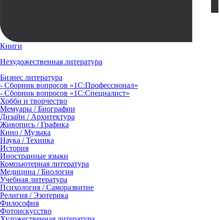
Книги
Нехудожественная литература
Бизнес литература
- Сборник вопросов «1С:Профессионал»
- Сборник вопросов «1С:Специалист»
Хобби и творчество
Мемуары / Биографии
Дизайн / Архитектура
Живопись / Графика
Кино / Музыка
Наука / Техника
История
Иностранные языки
Компьютерная литература
Медицина / Биология
Учебная литература
Психология / Саморазвитие
Религия / Эзотерика
Философия
Фотоискусство
Художественная литература