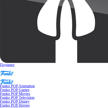
Подарки
Funko POP Animation
Funko POP Games
Funko POP Movies
Funko POP Television
Funko POP Disney
Funko POP Heroes