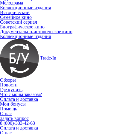
Мелодрама
Коллекционные издания
Исторический
Семейное кино
Советский сериал
Биографическое кино
Документально-историческое кино
Коллекционные издания
Trade-In
Обзоры
Новости
Где купить
Что с моим заказом?
Оплата и доставка
Мои бонусы
Помощь
О нас
Задать вопрос
8 (800)-333-42-63
Оплата и доставка
О нас