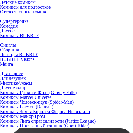
Детские комиксы
Комиксы для подростков
Отечественные комиксы
Супергероика
Комедия
Другое
Комиксы BUBBLE
Синглы
Сборники
Легенды BUBBLE
BUBBLE Visions
Манга
Для парней
Для девушек
Мистика/ужасы
Другие жанры
Комиксы Гравити Фолз (Gravity Falls)
Комиксы Marvel Universe
Комиксы Человек-паук (Spider-Man)
Комиксы Бэтмен (Batman)
Комиксы Земля Королей Федора Нечитайло
Комиксы Майор Гром
Комиксы Лига справедливости (Justice League)
Комиксы Призрачный гонщик (Ghost Rider)