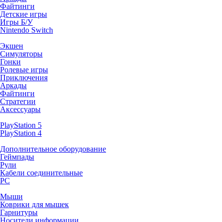
Файтинги
Детские игры
Игры Б/У
Nintendo Switch
Экшен
Симуляторы
Гонки
Ролевые игры
Приключения
Аркады
Файтинги
Стратегии
Аксессуары
PlayStation 5
PlayStation 4
Дополнительное оборудование
Геймпады
Рули
Кабели соединительные
PC
Мыши
Коврики для мышек
Гарнитуры
Носители информации