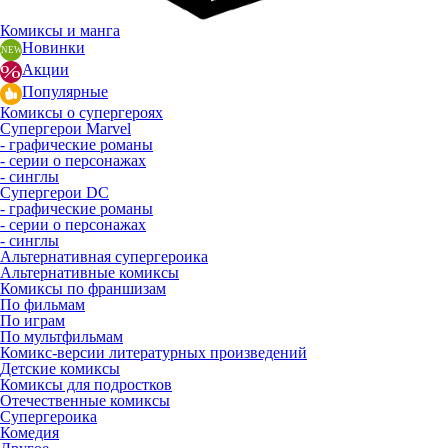
Комиксы и манга
Новинки
Акции
Популярные
Комиксы о супергероях
Супергерои Marvel
- графические романы
- серии о персонажах
- синглы
Супергерои DC
- графические романы
- серии о персонажах
- синглы
Альтернативная супергероика
Альтернативные комиксы
Комиксы по франшизам
По фильмам
По играм
По мультфильмам
Комикс-версии литературных произведений
Детские комиксы
Комиксы для подростков
Отечественные комиксы
Супергероика
Комедия