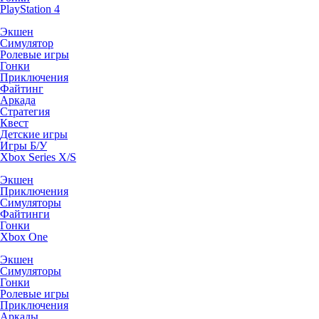
PlayStation 4
Экшен
Симулятор
Ролевые игры
Гонки
Приключения
Файтинг
Аркада
Стратегия
Квест
Детские игры
Игры Б/У
Xbox Series X/S
Экшен
Приключения
Симуляторы
Файтинги
Гонки
Xbox One
Экшен
Симуляторы
Гонки
Ролевые игры
Приключения
Аркады