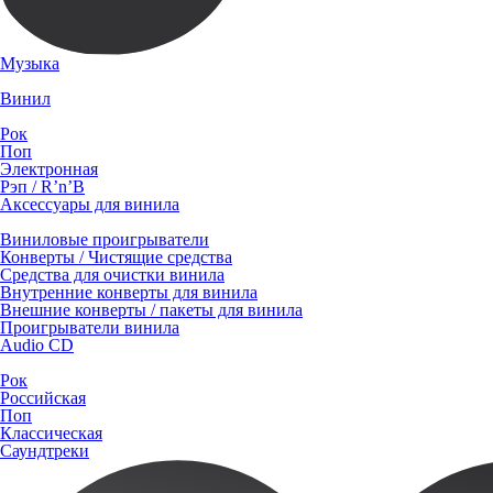
Музыка
Винил
Рок
Поп
Электронная
Рэп / R’n’B
Аксессуары для винила
Виниловые проигрыватели
Конверты / Чистящие средства
Средства для очистки винила
Внутренние конверты для винила
Внешние конверты / пакеты для винила
Проигрыватели винила
Audio CD
Рок
Российская
Поп
Классическая
Саундтреки