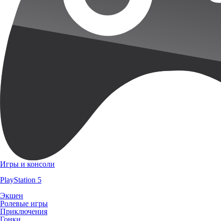
Игры и консоли
PlayStation 5
Экшен
Ролевые игры
Приключения
Гонки