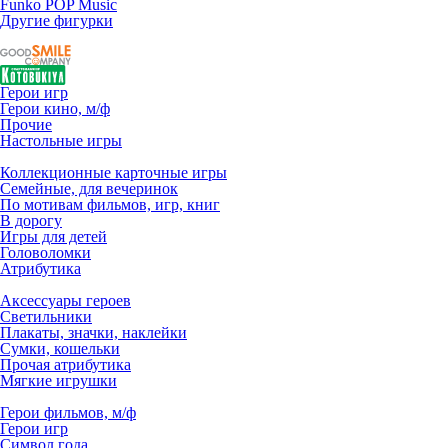
Funko POP Music
Другие фигурки
Герои игр
Герои кино, м/ф
Прочие
Настольные игры
Коллекционные карточные игры
Семейные, для вечеринок
По мотивам фильмов, игр, книг
В дорогу
Игры для детей
Головоломки
Атрибутика
Аксессуары героев
Светильники
Плакаты, значки, наклейки
Сумки, кошельки
Прочая атрибутика
Мягкие игрушки
Герои фильмов, м/ф
Герои игр
Символ года