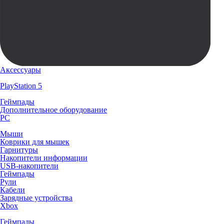
Аксессуары
PlayStation 5
Геймпады
Дополнительное оборудование
PC
Мыши
Коврики для мышек
Гарнитуры
Накопители информации
USB-накопители
Геймпады
Рули
Кабели
Зарядные устройства
Xbox
Геймпады