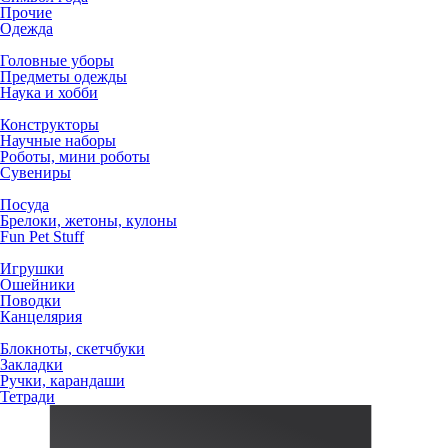
Прочие
Одежда
Головные уборы
Предметы одежды
Наука и хобби
Конструкторы
Научные наборы
Роботы, мини роботы
Сувениры
Посуда
Брелоки, жетоны, кулоны
Fun Pet Stuff
Игрушки
Ошейники
Поводки
Канцелярия
Блокноты, скетчбуки
Закладки
Ручки, карандаши
Тетради