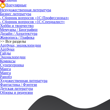
Популярные
Нехудожественная литература
Бизнес литература
- Сборник вопросов «1С:Профессионал»
- Сборник вопросов «1С:Специалист»
Хобби и творчество
Мемуары / Биографии
Дизайн / Архитектура
Живопись / Графика
>> Все разделы
Артбуки, энциклопедии
Артбуки
Гайды
Энциклопедии
Комиксы
Супергероика
Манга
Манга
Ранобэ
Художественная литература
Фантастика / Фэнтези
Детская литература
Обзоры и рецензии