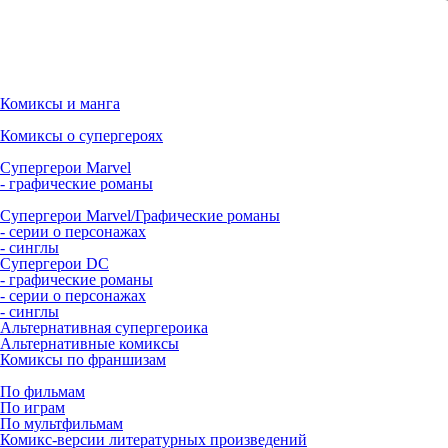
Комиксы и манга
Комиксы о супергероях
Супергерои Marvel
- графические романы
Супергерои Marvel/Графические романы
- серии о персонажах
- синглы
Супергерои DC
- графические романы
- серии о персонажах
- синглы
Альтернативная супергероика
Альтернативные комиксы
Комиксы по франшизам
По фильмам
По играм
По мультфильмам
Комикс-версии литературных произведений