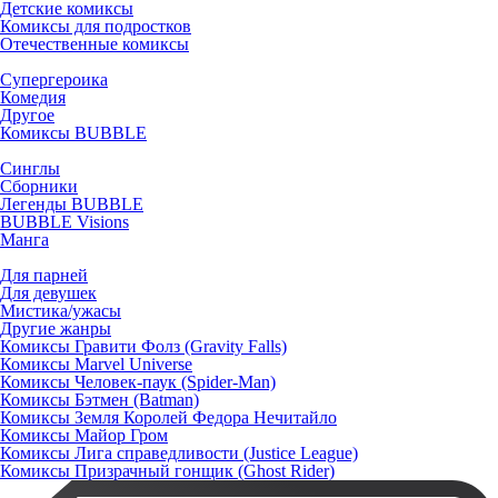
Детские комиксы
Комиксы для подростков
Отечественные комиксы
Супергероика
Комедия
Другое
Комиксы BUBBLE
Синглы
Сборники
Легенды BUBBLE
BUBBLE Visions
Манга
Для парней
Для девушек
Мистика/ужасы
Другие жанры
Комиксы Гравити Фолз (Gravity Falls)
Комиксы Marvel Universe
Комиксы Человек-паук (Spider-Man)
Комиксы Бэтмен (Batman)
Комиксы Земля Королей Федора Нечитайло
Комиксы Майор Гром
Комиксы Лига справедливости (Justice League)
Комиксы Призрачный гонщик (Ghost Rider)