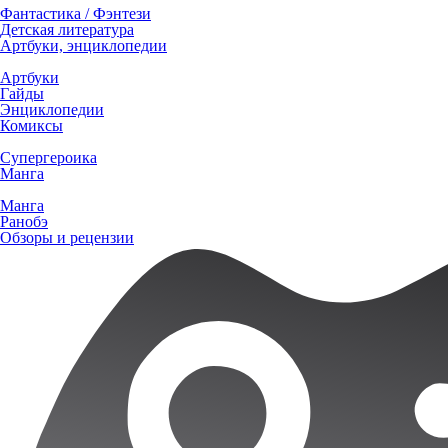
Фантастика / Фэнтези
Детская литература
Артбуки, энциклопедии
Артбуки
Гайды
Энциклопедии
Комиксы
Супергероика
Манга
Манга
Ранобэ
Обзоры и рецензии