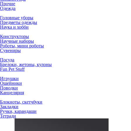
Прочие
Одежда
Головные уборы
Предметы одежды
Наука и хобби
Конструкторы
Научные наборы
Роботы, мини роботы
Сувениры
Посуда
Брелоки, жетоны, кулоны
Fun Pet Stuff
Игрушки
Ошейники
Поводки
Канцелярия
Блокноты, скетчбуки
Закладки
Ручки, карандаши
Тетради