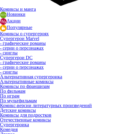
Комиксы и манга
Новинки
Акции
Популярные
Комиксы о супергероях
Супергерои Marvel
- графические романы
- серии о персонажах
- синглы
Супергерои DC
- графические романы
- серии о персонажах
- синглы
Альтернативная супергероика
Альтернативные комиксы
Комиксы по франшизам
По фильмам
По играм
По мультфильмам
Комикс-версии литературных произведений
Детские комиксы
Комиксы для подростков
Отечественные комиксы
Супергероика
Комедия