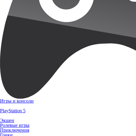
Игры и консоли
PlayStation 5
Экшен
Ролевые игры
Приключения
Гонки