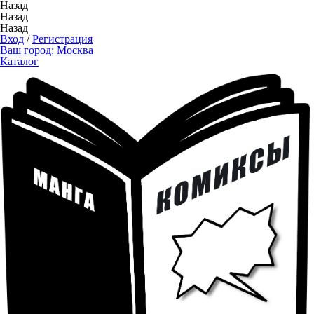
Назад
Назад
Назад
Вход
/
Регистрация
Ваш город:
Москва
Каталог