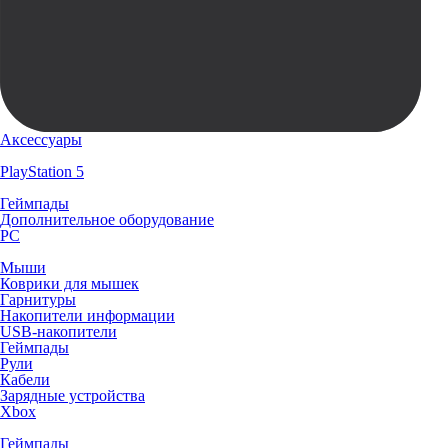
Аксессуары
PlayStation 5
Геймпады
Дополнительное оборудование
PC
Мыши
Коврики для мышек
Гарнитуры
Накопители информации
USB-накопители
Геймпады
Рули
Кабели
Зарядные устройства
Xbox
Геймпады