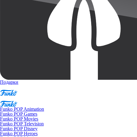
Подарки
Funko POP Animation
Funko POP Games
Funko POP Movies
Funko POP Television
Funko POP Disney
Funko POP Heroes