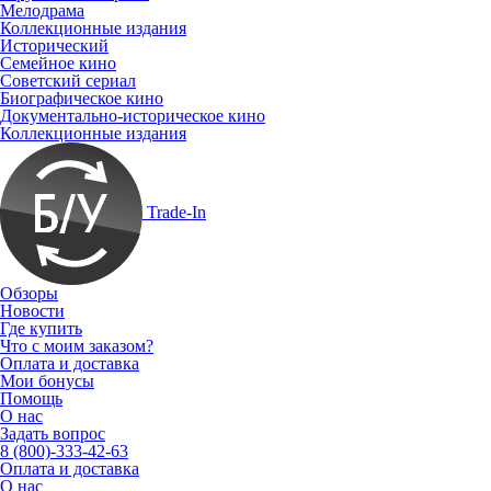
Мелодрама
Коллекционные издания
Исторический
Семейное кино
Советский сериал
Биографическое кино
Документально-историческое кино
Коллекционные издания
Trade-In
Обзоры
Новости
Где купить
Что с моим заказом?
Оплата и доставка
Мои бонусы
Помощь
О нас
Задать вопрос
8 (800)-333-42-63
Оплата и доставка
О нас