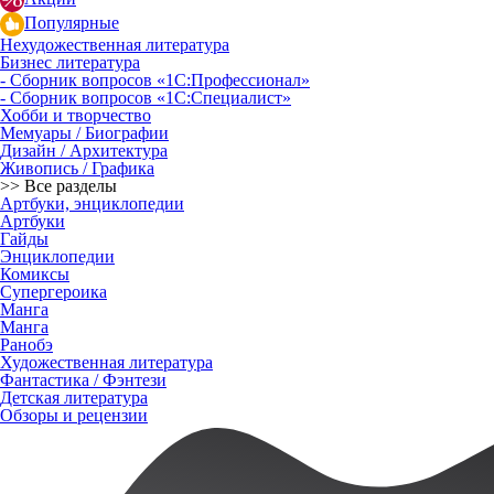
Популярные
Нехудожественная литература
Бизнес литература
- Сборник вопросов «1С:Профессионал»
- Сборник вопросов «1С:Специалист»
Хобби и творчество
Мемуары / Биографии
Дизайн / Архитектура
Живопись / Графика
>> Все разделы
Артбуки, энциклопедии
Артбуки
Гайды
Энциклопедии
Комиксы
Супергероика
Манга
Манга
Ранобэ
Художественная литература
Фантастика / Фэнтези
Детская литература
Обзоры и рецензии