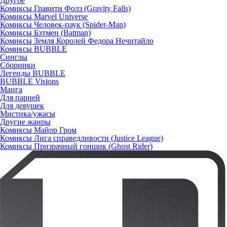
Другое
Комиксы Гравити Фолз (Gravity Falls)
Комиксы Marvel Universe
Комиксы Человек-паук (Spider-Man)
Комиксы Бэтмен (Batman)
Комиксы Земля Королей Федора Нечитайло
Комиксы BUBBLE
Синглы
Сборники
Легенды BUBBLE
BUBBLE Visions
Манга
Для парней
Для девушек
Мистика/ужасы
Другие жанры
Комиксы Майор Гром
Комиксы Лига справедливости (Justice League)
Комиксы Призрачный гонщик (Ghost Rider)