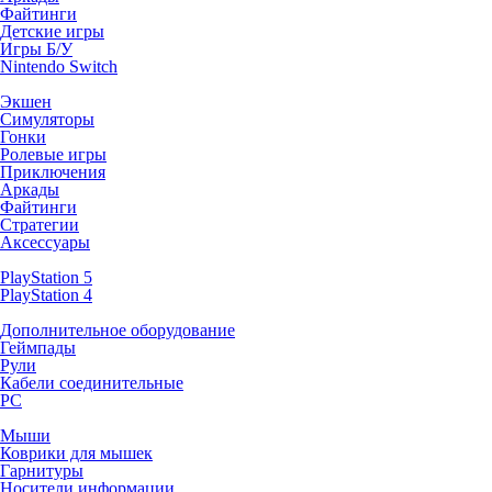
Файтинги
Детские игры
Игры Б/У
Nintendo Switch
Экшен
Симуляторы
Гонки
Ролевые игры
Приключения
Аркады
Файтинги
Стратегии
Аксессуары
PlayStation 5
PlayStation 4
Дополнительное оборудование
Геймпады
Рули
Кабели соединительные
PC
Мыши
Коврики для мышек
Гарнитуры
Носители информации