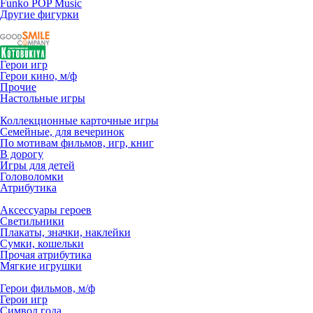
Funko POP Music
Другие фигурки
Герои игр
Герои кино, м/ф
Прочие
Настольные игры
Коллекционные карточные игры
Семейные, для вечеринок
По мотивам фильмов, игр, книг
В дорогу
Игры для детей
Головоломки
Атрибутика
Аксессуары героев
Светильники
Плакаты, значки, наклейки
Сумки, кошельки
Прочая атрибутика
Мягкие игрушки
Герои фильмов, м/ф
Герои игр
Символ года