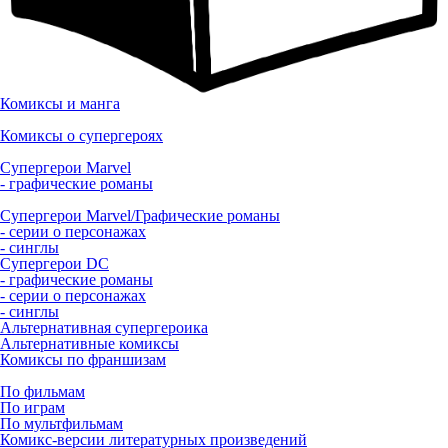
Комиксы и манга
Комиксы о супергероях
Супергерои Marvel
- графические романы
Супергерои Marvel/Графические романы
- серии о персонажах
- синглы
Супергерои DC
- графические романы
- серии о персонажах
- синглы
Альтернативная супергероика
Альтернативные комиксы
Комиксы по франшизам
По фильмам
По играм
По мультфильмам
Комикс-версии литературных произведений