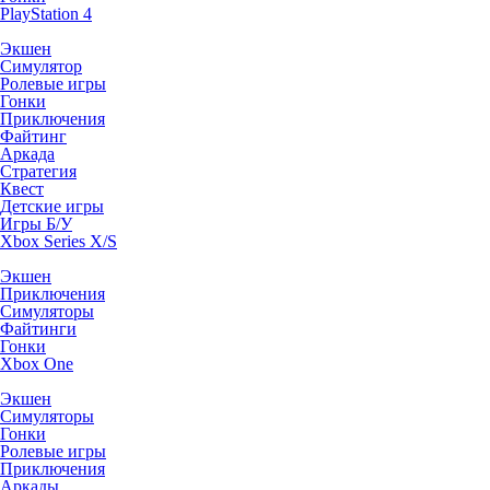
PlayStation 4
Экшен
Симулятор
Ролевые игры
Гонки
Приключения
Файтинг
Аркада
Стратегия
Квест
Детские игры
Игры Б/У
Xbox Series X/S
Экшен
Приключения
Симуляторы
Файтинги
Гонки
Xbox One
Экшен
Симуляторы
Гонки
Ролевые игры
Приключения
Аркады