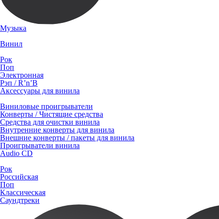
Музыка
Винил
Рок
Поп
Электронная
Рэп / R’n’B
Аксессуары для винила
Виниловые проигрыватели
Конверты / Чистящие средства
Средства для очистки винила
Внутренние конверты для винила
Внешние конверты / пакеты для винила
Проигрыватели винила
Audio CD
Рок
Российская
Поп
Классическая
Саундтреки