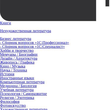
Книги
Нехудожественная литература
Бизнес литература
- Сборник вопросов «1С:Профессионал»
- Сборник вопросов «1С:Специалист»
Хобби и творчество
Мемуары / Биографии
Дизайн / Архитектура
Живопись / Графика
Кино / Музыка
Наука / Техника
История
Иностранные языки
Компьютерная литература
Медицина / Биология
Учебная литература
Психология / Саморазвитие
Религия / Эзотерика
Философия
Фотоискусство
Художественная литература