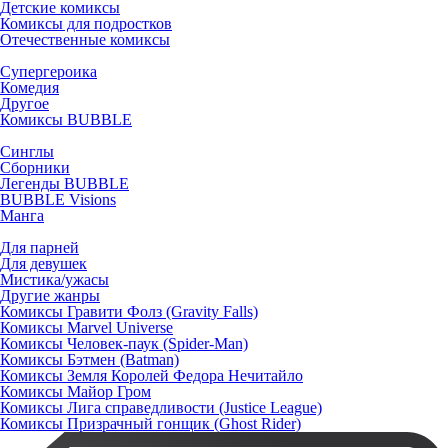
Детские комиксы
Комиксы для подростков
Отечественные комиксы
Супергероика
Комедия
Другое
Комиксы BUBBLE
Синглы
Сборники
Легенды BUBBLE
BUBBLE Visions
Манга
Для парней
Для девушек
Мистика/ужасы
Другие жанры
Комиксы Гравити Фолз (Gravity Falls)
Комиксы Marvel Universe
Комиксы Человек-паук (Spider-Man)
Комиксы Бэтмен (Batman)
Комиксы Земля Королей Федора Нечитайло
Комиксы Майор Гром
Комиксы Лига справедливости (Justice League)
Комиксы Призрачный гонщик (Ghost Rider)