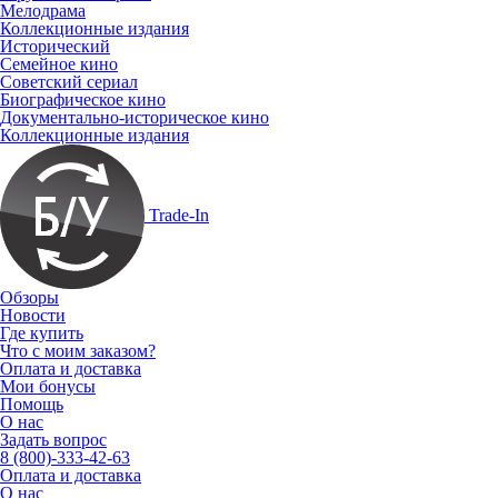
Мелодрама
Коллекционные издания
Исторический
Семейное кино
Советский сериал
Биографическое кино
Документально-историческое кино
Коллекционные издания
Trade-In
Обзоры
Новости
Где купить
Что с моим заказом?
Оплата и доставка
Мои бонусы
Помощь
О нас
Задать вопрос
8 (800)-333-42-63
Оплата и доставка
О нас