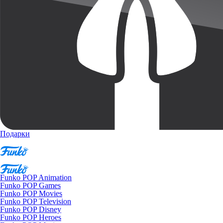
Подарки
Funko POP Animation
Funko POP Games
Funko POP Movies
Funko POP Television
Funko POP Disney
Funko POP Heroes