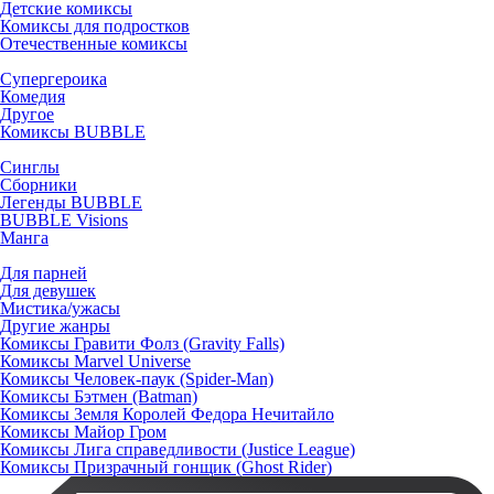
Детские комиксы
Комиксы для подростков
Отечественные комиксы
Супергероика
Комедия
Другое
Комиксы BUBBLE
Синглы
Сборники
Легенды BUBBLE
BUBBLE Visions
Манга
Для парней
Для девушек
Мистика/ужасы
Другие жанры
Комиксы Гравити Фолз (Gravity Falls)
Комиксы Marvel Universe
Комиксы Человек-паук (Spider-Man)
Комиксы Бэтмен (Batman)
Комиксы Земля Королей Федора Нечитайло
Комиксы Майор Гром
Комиксы Лига справедливости (Justice League)
Комиксы Призрачный гонщик (Ghost Rider)