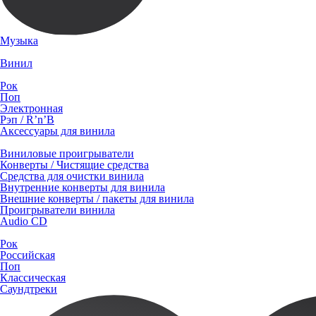
Музыка
Винил
Рок
Поп
Электронная
Рэп / R’n’B
Аксессуары для винила
Виниловые проигрыватели
Конверты / Чистящие средства
Средства для очистки винила
Внутренние конверты для винила
Внешние конверты / пакеты для винила
Проигрыватели винила
Audio CD
Рок
Российская
Поп
Классическая
Саундтреки