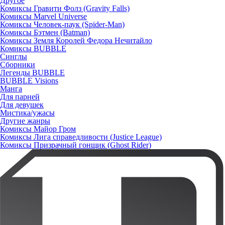
Другое
Комиксы Гравити Фолз (Gravity Falls)
Комиксы Marvel Universe
Комиксы Человек-паук (Spider-Man)
Комиксы Бэтмен (Batman)
Комиксы Земля Королей Федора Нечитайло
Комиксы BUBBLE
Синглы
Сборники
Легенды BUBBLE
BUBBLE Visions
Манга
Для парней
Для девушек
Мистика/ужасы
Другие жанры
Комиксы Майор Гром
Комиксы Лига справедливости (Justice League)
Комиксы Призрачный гонщик (Ghost Rider)