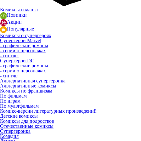
Комиксы и манга
Новинки
Акции
Популярные
Комиксы о супергероях
Супергерои Marvel
- графические романы
- серии о персонажах
- синглы
Супергерои DC
- графические романы
- серии о персонажах
- синглы
Альтернативная супергероика
Альтернативные комиксы
Комиксы по франшизам
По фильмам
По играм
По мультфильмам
Комикс-версии литературных произведений
Детские комиксы
Комиксы для подростков
Отечественные комиксы
Супергероика
Комедия