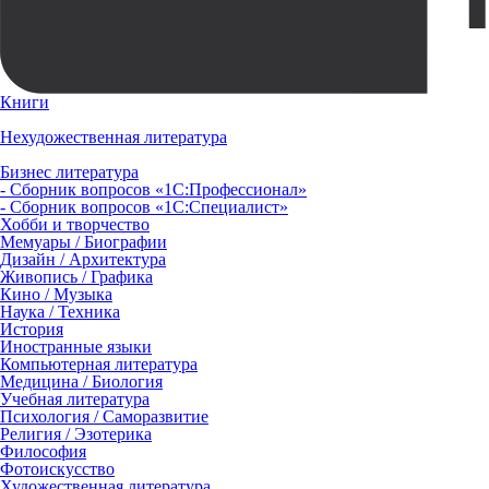
Книги
Нехудожественная литература
Бизнес литература
- Сборник вопросов «1С:Профессионал»
- Сборник вопросов «1С:Специалист»
Хобби и творчество
Мемуары / Биографии
Дизайн / Архитектура
Живопись / Графика
Кино / Музыка
Наука / Техника
История
Иностранные языки
Компьютерная литература
Медицина / Биология
Учебная литература
Психология / Саморазвитие
Религия / Эзотерика
Философия
Фотоискусство
Художественная литература