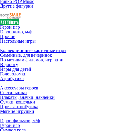
Funko POP Music
Другие фигурки
Герои игр
Герои кино, м/ф
Прочие
Настольные игры
Коллекционные карточные игры
Семейные, для вечеринок
По мотивам фильмов, игр, книг
В дорогу
Игры для детей
Головоломки
Атрибутика
Аксессуары героев
Светильники
Плакаты, значки, наклейки
Сумки, кошельки
Прочая атрибутика
Мягкие игрушки
Герои фильмов, м/ф
Герои игр
Символ года