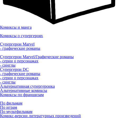
Комиксы и манга
Комиксы о супергероях
Супергерои Marvel
- графические романы
Супергерои Marvel/Графические романы
- серии о персонажах
- синглы
Супергерои DC
- графические романы
- серии о персонажах
- синглы
Альтернативная супергероика
Альтернативные комиксы
Комиксы по франшизам
По фильмам
По играм
По мультфильмам
Комикс-версии литературных произведений