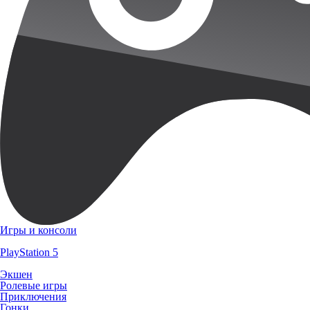
Игры и консоли
PlayStation 5
Экшен
Ролевые игры
Приключения
Гонки