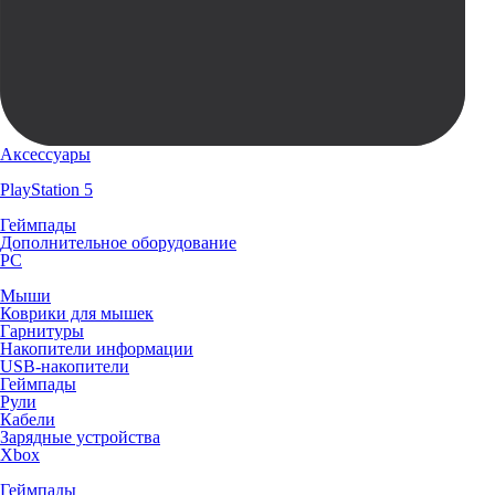
Аксессуары
PlayStation 5
Геймпады
Дополнительное оборудование
PC
Мыши
Коврики для мышек
Гарнитуры
Накопители информации
USB-накопители
Геймпады
Рули
Кабели
Зарядные устройства
Xbox
Геймпады