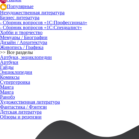
Популярные
Нехудожественная литература
Бизнес литература
- Сборник вопросов «1С:Профессионал»
- Сборник вопросов «1С:Специалист»
Хобби и творчество
Мемуары / Биографии
Дизайн / Архитектура
Живопись / Графика
>> Все разделы
Артбуки, энциклопедии
Артбуки
Гайды
Энциклопедии
Комиксы
Супергероика
Манга
Манга
Ранобэ
Художественная литература
Фантастика / Фэнтези
Детская литература
Обзоры и рецензии