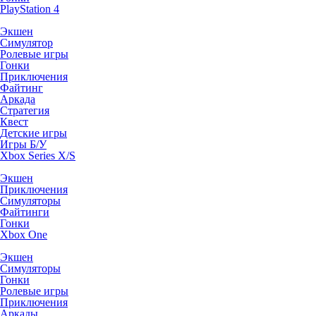
PlayStation 4
Экшен
Симулятор
Ролевые игры
Гонки
Приключения
Файтинг
Аркада
Стратегия
Квест
Детские игры
Игры Б/У
Xbox Series X/S
Экшен
Приключения
Симуляторы
Файтинги
Гонки
Xbox One
Экшен
Симуляторы
Гонки
Ролевые игры
Приключения
Аркады