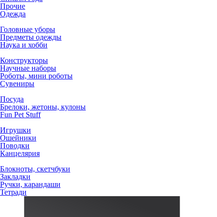
Прочие
Одежда
Головные уборы
Предметы одежды
Наука и хобби
Конструкторы
Научные наборы
Роботы, мини роботы
Сувениры
Посуда
Брелоки, жетоны, кулоны
Fun Pet Stuff
Игрушки
Ошейники
Поводки
Канцелярия
Блокноты, скетчбуки
Закладки
Ручки, карандаши
Тетради