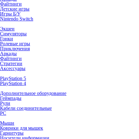
Файтинги
Детские игры
Игры Б/У
Nintendo Switch
Экшен
Симуляторы
Гонки
Ролевые игры
Приключения
Аркады
Файтинги
Стратегии
Аксессуары
PlayStation 5
PlayStation 4
Дополнительное оборудование
Геймпады
Рули
Кабели соединительные
PC
Мыши
Коврики для мышек
Гарнитуры
Носители информации