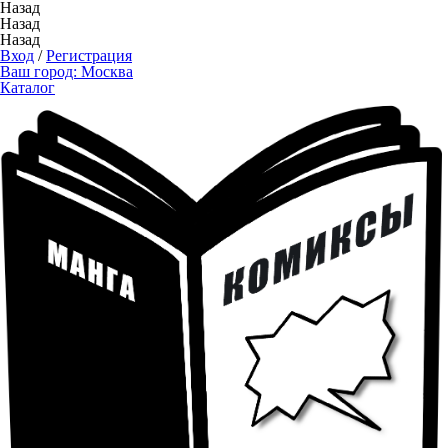
Назад
Назад
Назад
Вход
/
Регистрация
Ваш город:
Москва
Каталог